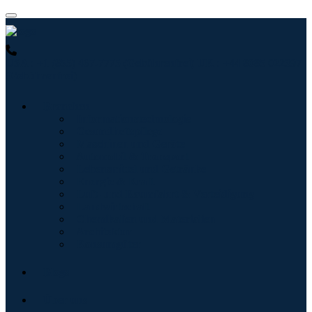
USA : +1 (855) 467-7775 (Gebührenfrei)
UK : +44 8085 022397
(Gebührenfrei)
Branchen
Informationstechnologie
Gesundheitspflege
Maschinen und Geräte
Automobil & Transport
Lebensmittel und Getränke
Energie & Kraft
Luft- und Raumfahrt & Verteidigung
Landwirtschaft
Chemikalien und Materialien
Architektur
Konsumgüter
Blogs
Über uns