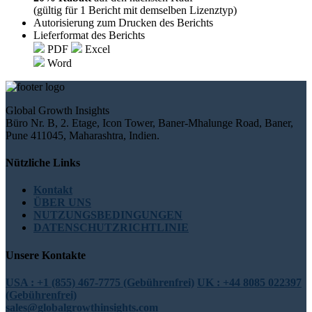
(gültig für 1 Bericht mit demselben Lizenztyp)
Autorisierung zum Drucken des Berichts
Lieferformat des Berichts
PDF
Excel
Word
Global Growth Insights
Büro Nr. B, 2. Etage, Icon Tower, Baner-Mhalunge Road, Baner,
Pune 411045, Maharashtra, Indien.
Nützliche Links
Kontakt
ÜBER UNS
NUTZUNGSBEDINGUNGEN
DATENSCHUTZRICHTLINIE
Unsere Kontakte
USA : +1 (855) 467-7775 (Gebührenfrei)
UK : +44 8085 022397
(Gebührenfrei)
sales@globalgrowthinsights.com