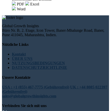
PDF
Excel
Word
Global Growth Insights
Büro Nr. B, 2. Etage, Icon Tower, Baner-Mhalunge Road, Baner,
Pune 411045, Maharashtra, Indien.
Nützliche Links
Kontakt
ÜBER UNS
NUTZUNGSBEDINGUNGEN
DATENSCHUTZRICHTLINIE
Unsere Kontakte
USA : +1 (855) 467-7775 (Gebührenfrei)
UK : +44 8085 022397
(Gebührenfrei)
sales@globalgrowthinsights.com
Verbinden Sie sich mit uns