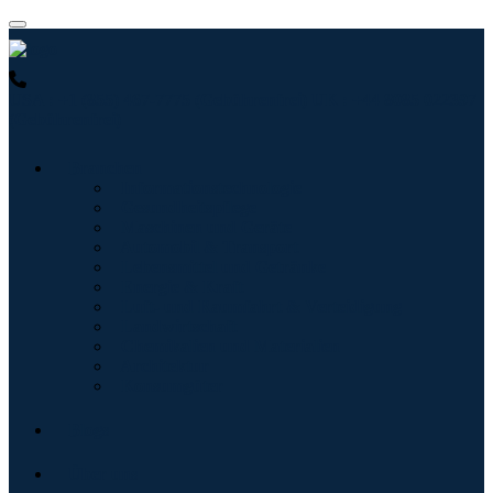
USA : +1 (855) 467-7775 (Gebührenfrei)
UK : +44 8085 022397
(Gebührenfrei)
Branchen
Informationstechnologie
Gesundheitspflege
Maschinen und Geräte
Automobil & Transport
Lebensmittel und Getränke
Energie & Kraft
Luft- und Raumfahrt & Verteidigung
Landwirtschaft
Chemikalien und Materialien
Architektur
Konsumgüter
Blogs
Über uns