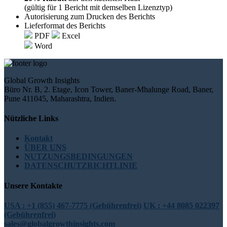
(gültig für 1 Bericht mit demselben Lizenztyp)
Autorisierung zum Drucken des Berichts
Lieferformat des Berichts
PDF
Excel
Word
Global Growth Insights
Büro Nr. B, 2. Etage, Icon Tower, Baner-Mhalunge Road, Baner,
Pune 411045, Maharashtra, Indien.
Nützliche Links
Kontakt
ÜBER UNS
NUTZUNGSBEDINGUNGEN
DATENSCHUTZRICHTLINIE
Unsere Kontakte
USA : +1 (855) 467-7775 (Gebührenfrei)
UK : +44 8085 022397
(Gebührenfrei)
sales@globalgrowthinsights.com