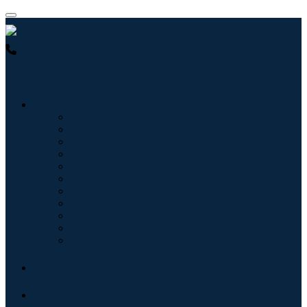
USA : +1 (855) 467-7775 (Gebührenfrei)
UK : +44 8085 022397
(Gebührenfrei)
Branchen
Informationstechnologie
Gesundheitspflege
Maschinen und Geräte
Automobil & Transport
Lebensmittel und Getränke
Energie & Kraft
Luft- und Raumfahrt & Verteidigung
Landwirtschaft
Chemikalien und Materialien
Architektur
Konsumgüter
Blogs
Über uns