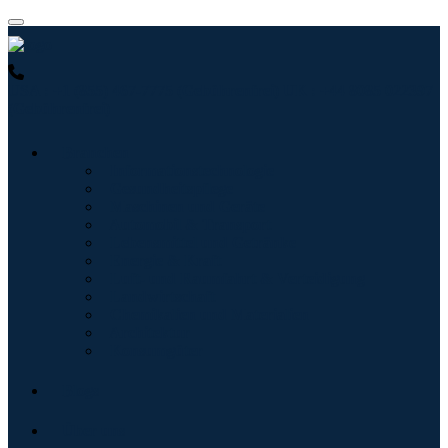
USA : +1 (855) 467-7775 (Gebührenfrei)
UK : +44 8085 022397
(Gebührenfrei)
Branchen
Informationstechnologie
Gesundheitspflege
Maschinen und Geräte
Automobil & Transport
Lebensmittel und Getränke
Energie & Kraft
Luft- und Raumfahrt & Verteidigung
Landwirtschaft
Chemikalien und Materialien
Architektur
Konsumgüter
Blogs
Über uns