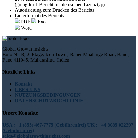
(gültig für 1 Bericht mit demselben Lizenztyp)
Autorisierung zum Drucken des Berichts
Lieferformat des Berichts
PDF
Excel
Word
Global Growth Insights
Büro Nr. B, 2. Etage, Icon Tower, Baner-Mhalunge Road, Baner,
Pune 411045, Maharashtra, Indien.
Nützliche Links
Kontakt
ÜBER UNS
NUTZUNGSBEDINGUNGEN
DATENSCHUTZRICHTLINIE
Unsere Kontakte
USA : +1 (855) 467-7775 (Gebührenfrei)
UK : +44 8085 022397
(Gebührenfrei)
sales@globalgrowthinsights.com