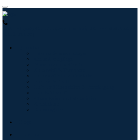
USA : +1 (855) 467-7775 (Gebührenfrei)
UK : +44 8085 022397
(Gebührenfrei)
Branchen
Informationstechnologie
Gesundheitspflege
Maschinen und Geräte
Automobil & Transport
Lebensmittel und Getränke
Energie & Kraft
Luft- und Raumfahrt & Verteidigung
Landwirtschaft
Chemikalien und Materialien
Architektur
Konsumgüter
Blogs
Über uns