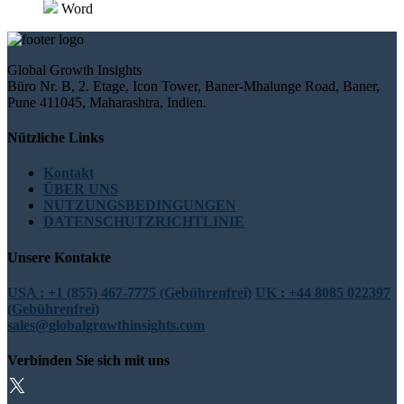
Word
Global Growth Insights
Büro Nr. B, 2. Etage, Icon Tower, Baner-Mhalunge Road, Baner,
Pune 411045, Maharashtra, Indien.
Nützliche Links
Kontakt
ÜBER UNS
NUTZUNGSBEDINGUNGEN
DATENSCHUTZRICHTLINIE
Unsere Kontakte
USA : +1 (855) 467-7775 (Gebührenfrei)
UK : +44 8085 022397
(Gebührenfrei)
sales@globalgrowthinsights.com
Verbinden Sie sich mit uns