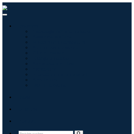
Branchen
Tecnologie dell'informazione
Assistenza sanitaria
Macchinari e attrezzature
Automotive e trasporti
Cibo e bevande
Energia e potenza
Aerospaziale e difesa
Agricoltura
Prodotti chimici e materiali
Architettura
Beni di consumo
Blogs
Über uns
Kontakt