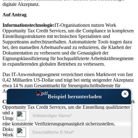
digitale Akzeptanz.
Auf Antrag
Informationstechnologie:
IT-Organisationen nutzen Work
Opportunity Tax Credit Services, um die Compliance in komplexen
Einstellungsstrukturen mit technischen Spezialisten und
Supportteams aufrechtzuerhalten. Automatisierte Tools tragen dazu
bei, den manuellen Arbeitsaufwand zu reduzieren, die Klarheit der
Dokumentation zu verbessern und die Genauigkeit der
Eignungsklassifizierung für hochqualifizierte Arbeitskräftesegmente
in expandierenden globalen Betrieben zu verbessern.
Das IT-Anwendungssegment verzeichnet einen Marktwert von fast
0,42 Milliarden US-Dollar und trägt bei stetig steigender Akzeptanz
etwa 14 % zum Gesamtmarkt für Steuergutschriftsdienste für
Arbeitsmöglichkeiten bei.
×
Beispiel herunterladen
Chemische Industrie:
Chemieunternehmen verlassen sich auf Work
Opportunity Tax Credit Services, um die Einstellung qualifizierter
und angelernter Arbeitskräfte in regulatorisch geprägten
Umgebungen zu optimieren. Die Automatisierung trägt dazu bei,
eine konsistente Verifizierungsgenauigkeit sicherzustellen,
Dokumentationsfehler zu reduzieren und strikte Compliance-
Workflows in allen Produktionsanlagen und Laborbetrieben