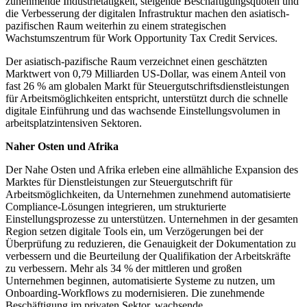
zunehmende Industrietätigkeit, steigende Beschäftigungsquoten und
die Verbesserung der digitalen Infrastruktur machen den asiatisch-
pazifischen Raum weiterhin zu einem strategischen
Wachstumszentrum für Work Opportunity Tax Credit Services.
Der asiatisch-pazifische Raum verzeichnet einen geschätzten
Marktwert von 0,79 Milliarden US-Dollar, was einem Anteil von
fast 26 % am globalen Markt für Steuergutschriftsdienstleistungen
für Arbeitsmöglichkeiten entspricht, unterstützt durch die schnelle
digitale Einführung und das wachsende Einstellungsvolumen in
arbeitsplatzintensiven Sektoren.
Naher Osten und Afrika
Der Nahe Osten und Afrika erleben eine allmähliche Expansion des
Marktes für Dienstleistungen zur Steuergutschrift für
Arbeitsmöglichkeiten, da Unternehmen zunehmend automatisierte
Compliance-Lösungen integrieren, um strukturierte
Einstellungsprozesse zu unterstützen. Unternehmen in der gesamten
Region setzen digitale Tools ein, um Verzögerungen bei der
Überprüfung zu reduzieren, die Genauigkeit der Dokumentation zu
verbessern und die Beurteilung der Qualifikation der Arbeitskräfte
zu verbessern. Mehr als 34 % der mittleren und großen
Unternehmen beginnen, automatisierte Systeme zu nutzen, um
Onboarding-Workflows zu modernisieren. Die zunehmende
Beschäftigung im privaten Sektor, wachsende