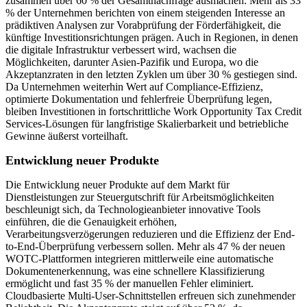
zusammen über 60 % der Gesamtnachfrage ausmachen. Mehr als 33
% der Unternehmen berichten von einem steigenden Interesse an
prädiktiven Analysen zur Vorabprüfung der Förderfähigkeit, die
künftige Investitionsrichtungen prägen. Auch in Regionen, in denen
die digitale Infrastruktur verbessert wird, wachsen die
Möglichkeiten, darunter Asien-Pazifik und Europa, wo die
Akzeptanzraten in den letzten Zyklen um über 30 % gestiegen sind.
Da Unternehmen weiterhin Wert auf Compliance-Effizienz,
optimierte Dokumentation und fehlerfreie Überprüfung legen,
bleiben Investitionen in fortschrittliche Work Opportunity Tax Credit
Services-Lösungen für langfristige Skalierbarkeit und betriebliche
Gewinne äußerst vorteilhaft.
Entwicklung neuer Produkte
Die Entwicklung neuer Produkte auf dem Markt für
Dienstleistungen zur Steuergutschrift für Arbeitsmöglichkeiten
beschleunigt sich, da Technologieanbieter innovative Tools
einführen, die die Genauigkeit erhöhen,
Verarbeitungsverzögerungen reduzieren und die Effizienz der End-
to-End-Überprüfung verbessern sollen. Mehr als 47 % der neuen
WOTC-Plattformen integrieren mittlerweile eine automatische
Dokumentenerkennung, was eine schnellere Klassifizierung
ermöglicht und fast 35 % der manuellen Fehler eliminiert.
Cloudbasierte Multi-User-Schnittstellen erfreuen sich zunehmender