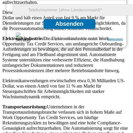
aufrechtzuerhalten.
Dieses Segment erreicht einen Wert von etwa 0,27 Milliarden US-
Dollar und hält einen Anteil von fast 9 % am Markt für
Dienstleistungen zur Steuergutschrift für Arbeitsmöglichkeiten, da
Absenden
die Prozessautomatisierung immer schneller voranschreitet.
Elektronikindustrie:
Die Elektronikindustrie nutzt Work
Wir gewährleisten vollständige Vertraulichkeit Ihrer persönlichen Daten.
Datenschutz
Opportunity Tax Credit Services, um umfangreiche Onboarding-
Anforderungen zu bewältigen, die auf den Personalbedarf in der
Fertigung und am Fließband abgestimmt sind. Automatisierte
Systeme unterstützen eine verbesserte Effizienz, die Handhabung
umfangreicher Dokumentationen und reduzieren
Prozessinkonsistenzen über mehrere Betriebsstandorte hinweg.
Elektronikanwendungen erwirtschaften etwa 0,36 Milliarden US-
Dollar, was einem Anteil von fast 11 % am Markt für
Steuergutschriften für Arbeitsmöglichkeiten mit starker
Wachstumsdynamik entspricht.
Transportausrüstung:
Unternehmen in der
Transportausrüstungsbranche verlassen sich in hohem Maße auf
Work Opportunity Tax Credit Services, um häufige
Rekrutierungszyklen zu bewältigen und eine hohe Compliance-
Genauigkeit aufrechtzuerhalten. Die Automatisierung sorgt für eine