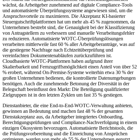
wächst, da Arbeitgeber zunehmend auf digitale Compliance-Tools
und automatisierte Überprüfungssysteme angewiesen sind, um die
Anspruchsvorteile zu maximieren. Die Akzeptanz KI-basierter
Steuergutschriftplattformen hat um mehr als 45 % zugenommen, da
Unternehmen bestrebt sind, die Genauigkeit bei der Klassifizierung
von Antragstellern zu verbessern und manuelle Verarbeitungsfehler
zu reduzieren. Automatisierte WOTC-Überprüfungslösungen
verarbeiten mittlerweile fast 60 % aller Arbeitgeberanträge, was auf
die gestiegene Nachfrage nach Echtzeitüberprüfung und
vereinfachten Dokumentenabläufen zurückzuführen ist.
Cloudbasierte WOTC-Plattformen haben aufgrund ihrer
Skalierbarkeit und Fernzugriffsmöglichkeit einen Anteil von über 52
% erobert, während On-Premise-Systeme weiterhin etwa 30 % der
großen Unternehmen bedienen, die kontrollierte Datenumgebungen
benötigen. Auch die zunehmende Betonung der Diversität in der
Belegschaft beeinflusst den Markt: Die Beteiligung qualifizierter
Zielgruppen ist in den letzten Zyklen um fast 35 % gestiegen.
Dienstanbieter, die eine End-to-End-WOTC-Verwaltung anbieten,
gewinnen an Bedeutung und machen fast 48 % der gesamten
Dienstakzeptanz aus, da Arbeitgeber integriertes Onboarding,
Berechtigungsprüfungen und Compliance-Nachverfolgung in einem
einzigen Ökosystem bevorzugen. Automatisierte Berichtstools, die
die Prüfungsvorbereitung und die Einreichung von Ansprüchen
optimieren, werden von mehr als 55 % der Unternehmen genutzt,