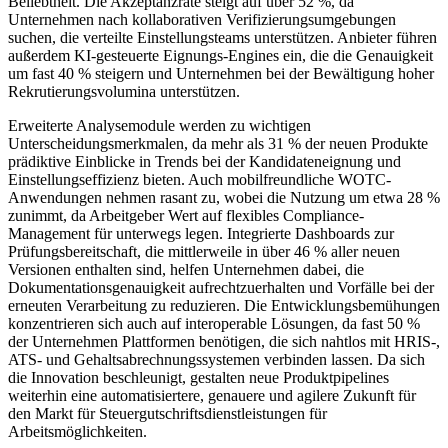
Beliebtheit. Die Akzeptanzrate steigt auf über 52 %, da
Unternehmen nach kollaborativen Verifizierungsumgebungen
suchen, die verteilte Einstellungsteams unterstützen. Anbieter führen
außerdem KI-gesteuerte Eignungs-Engines ein, die die Genauigkeit
um fast 40 % steigern und Unternehmen bei der Bewältigung hoher
Rekrutierungsvolumina unterstützen.
Erweiterte Analysemodule werden zu wichtigen
Unterscheidungsmerkmalen, da mehr als 31 % der neuen Produkte
prädiktive Einblicke in Trends bei der Kandidateneignung und
Einstellungseffizienz bieten. Auch mobilfreundliche WOTC-
Anwendungen nehmen rasant zu, wobei die Nutzung um etwa 28 %
zunimmt, da Arbeitgeber Wert auf flexibles Compliance-
Management für unterwegs legen. Integrierte Dashboards zur
Prüfungsbereitschaft, die mittlerweile in über 46 % aller neuen
Versionen enthalten sind, helfen Unternehmen dabei, die
Dokumentationsgenauigkeit aufrechtzuerhalten und Vorfälle bei der
erneuten Verarbeitung zu reduzieren. Die Entwicklungsbemühungen
konzentrieren sich auch auf interoperable Lösungen, da fast 50 %
der Unternehmen Plattformen benötigen, die sich nahtlos mit HRIS-,
ATS- und Gehaltsabrechnungssystemen verbinden lassen. Da sich
die Innovation beschleunigt, gestalten neue Produktpipelines
weiterhin eine automatisiertere, genauere und agilere Zukunft für
den Markt für Steuergutschriftsdienstleistungen für
Arbeitsmöglichkeiten.