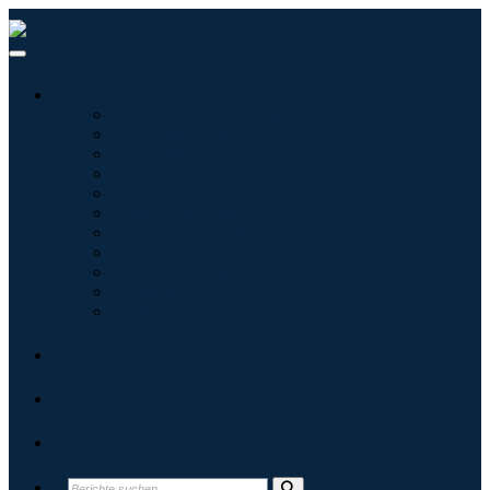
Branchen
Tecnologie dell'informazione
Assistenza sanitaria
Macchinari e attrezzature
Automotive e trasporti
Cibo e bevande
Energia e potenza
Aerospaziale e difesa
Agricoltura
Prodotti chimici e materiali
Architettura
Beni di consumo
Blogs
Über uns
Kontakt