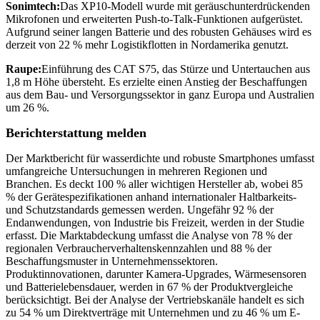
Sonimtech:
Das XP10-Modell wurde mit geräuschunterdrückenden
Mikrofonen und erweiterten Push-to-Talk-Funktionen aufgerüstet.
Aufgrund seiner langen Batterie und des robusten Gehäuses wird es
derzeit von 22 % mehr Logistikflotten in Nordamerika genutzt.
Raupe:
Einführung des CAT S75, das Stürze und Untertauchen aus
1,8 m Höhe übersteht. Es erzielte einen Anstieg der Beschaffungen
aus dem Bau- und Versorgungssektor in ganz Europa und Australien
um 26 %.
Berichterstattung melden
Der Marktbericht für wasserdichte und robuste Smartphones umfasst
umfangreiche Untersuchungen in mehreren Regionen und
Branchen. Es deckt 100 % aller wichtigen Hersteller ab, wobei 85
% der Gerätespezifikationen anhand internationaler Haltbarkeits-
und Schutzstandards gemessen werden. Ungefähr 92 % der
Endanwendungen, von Industrie bis Freizeit, werden in der Studie
erfasst. Die Marktabdeckung umfasst die Analyse von 78 % der
regionalen Verbraucherverhaltenskennzahlen und 88 % der
Beschaffungsmuster in Unternehmenssektoren.
Produktinnovationen, darunter Kamera-Upgrades, Wärmesensoren
und Batterielebensdauer, werden in 67 % der Produktvergleiche
berücksichtigt. Bei der Analyse der Vertriebskanäle handelt es sich
zu 54 % um Direktverträge mit Unternehmen und zu 46 % um E-