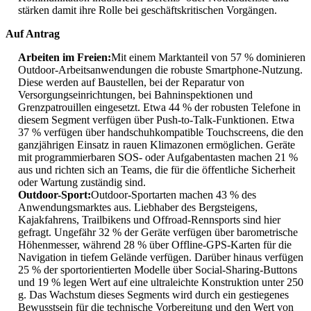
stärken damit ihre Rolle bei geschäftskritischen Vorgängen.
Auf Antrag
Arbeiten im Freien:
Mit einem Marktanteil von 57 % dominieren
Outdoor-Arbeitsanwendungen die robuste Smartphone-Nutzung.
Diese werden auf Baustellen, bei der Reparatur von
Versorgungseinrichtungen, bei Bahninspektionen und
Grenzpatrouillen eingesetzt. Etwa 44 % der robusten Telefone in
diesem Segment verfügen über Push-to-Talk-Funktionen. Etwa
37 % verfügen über handschuhkompatible Touchscreens, die den
ganzjährigen Einsatz in rauen Klimazonen ermöglichen. Geräte
mit programmierbaren SOS- oder Aufgabentasten machen 21 %
aus und richten sich an Teams, die für die öffentliche Sicherheit
oder Wartung zuständig sind.
Outdoor-Sport:
Outdoor-Sportarten machen 43 % des
Anwendungsmarktes aus. Liebhaber des Bergsteigens,
Kajakfahrens, Trailbikens und Offroad-Rennsports sind hier
gefragt. Ungefähr 32 % der Geräte verfügen über barometrische
Höhenmesser, während 28 % über Offline-GPS-Karten für die
Navigation in tiefem Gelände verfügen. Darüber hinaus verfügen
25 % der sportorientierten Modelle über Social-Sharing-Buttons
und 19 % legen Wert auf eine ultraleichte Konstruktion unter 250
g. Das Wachstum dieses Segments wird durch ein gestiegenes
Bewusstsein für die technische Vorbereitung und den Wert von