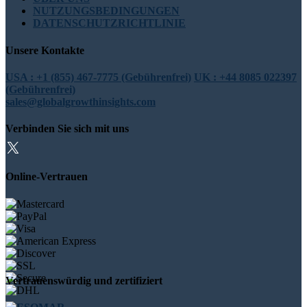
NUTZUNGSBEDINGUNGEN
DATENSCHUTZRICHTLINIE
Unsere Kontakte
USA : +1 (855) 467-7775 (Gebührenfrei)
UK : +44 8085 022397
(Gebührenfrei)
sales@globalgrowthinsights.com
Verbinden Sie sich mit uns
Online-Vertrauen
Vertrauenswürdig und zertifiziert