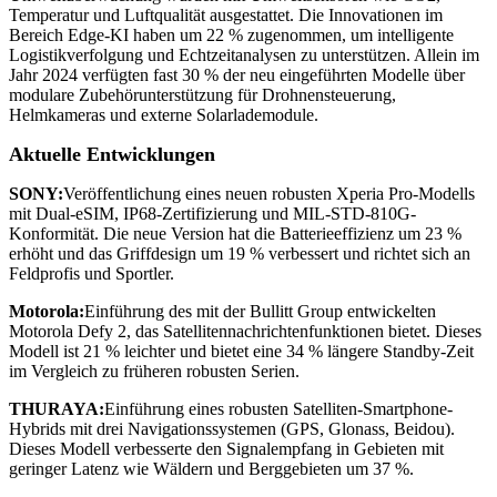
Temperatur und Luftqualität ausgestattet. Die Innovationen im
Bereich Edge-KI haben um 22 % zugenommen, um intelligente
Logistikverfolgung und Echtzeitanalysen zu unterstützen. Allein im
Jahr 2024 verfügten fast 30 % der neu eingeführten Modelle über
modulare Zubehörunterstützung für Drohnensteuerung,
Helmkameras und externe Solarlademodule.
Aktuelle Entwicklungen
SONY:
Veröffentlichung eines neuen robusten Xperia Pro-Modells
mit Dual-eSIM, IP68-Zertifizierung und MIL-STD-810G-
Konformität. Die neue Version hat die Batterieeffizienz um 23 %
erhöht und das Griffdesign um 19 % verbessert und richtet sich an
Feldprofis und Sportler.
Motorola:
Einführung des mit der Bullitt Group entwickelten
Motorola Defy 2, das Satellitennachrichtenfunktionen bietet. Dieses
Modell ist 21 % leichter und bietet eine 34 % längere Standby-Zeit
im Vergleich zu früheren robusten Serien.
THURAYA:
Einführung eines robusten Satelliten-Smartphone-
Hybrids mit drei Navigationssystemen (GPS, Glonass, Beidou).
Dieses Modell verbesserte den Signalempfang in Gebieten mit
geringer Latenz wie Wäldern und Berggebieten um 37 %.