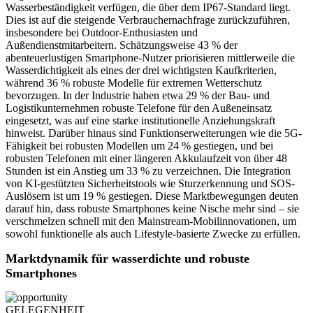
Wasserbeständigkeit verfügen, die über dem IP67-Standard liegt.
Dies ist auf die steigende Verbrauchernachfrage zurückzuführen,
insbesondere bei Outdoor-Enthusiasten und
Außendienstmitarbeitern. Schätzungsweise 43 % der
abenteuerlustigen Smartphone-Nutzer priorisieren mittlerweile die
Wasserdichtigkeit als eines der drei wichtigsten Kaufkriterien,
während 36 % robuste Modelle für extremen Wetterschutz
bevorzugen. In der Industrie haben etwa 29 % der Bau- und
Logistikunternehmen robuste Telefone für den Außeneinsatz
eingesetzt, was auf eine starke institutionelle Anziehungskraft
hinweist. Darüber hinaus sind Funktionserweiterungen wie die 5G-
Fähigkeit bei robusten Modellen um 24 % gestiegen, und bei
robusten Telefonen mit einer längeren Akkulaufzeit von über 48
Stunden ist ein Anstieg um 33 % zu verzeichnen. Die Integration
von KI-gestützten Sicherheitstools wie Sturzerkennung und SOS-
Auslösern ist um 19 % gestiegen. Diese Marktbewegungen deuten
darauf hin, dass robuste Smartphones keine Nische mehr sind – sie
verschmelzen schnell mit den Mainstream-Mobilinnovationen, um
sowohl funktionelle als auch Lifestyle-basierte Zwecke zu erfüllen.
Marktdynamik für wasserdichte und robuste
Smartphones
GELEGENHEIT