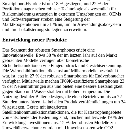
Smartphone-Hybride ist um 18 % gestiegen, und 22 % der
Portfoliomanager sehen robuste Technologie als wesentlich für
Risikominderungsstrategien in extremen Umgebungen an. OEMs
und Softwarepartner streben eine Steigerung der
Marktkooperationen um 31 % an, um ihr Anwendungsökosystem
und ihre Lokalisierungsstrategien zu erweitern.
Entwicklung neuer Produkte
Das Segment der robusten Smartphones erlebt eine
Innovationswelle: Etwa 38 % der im letzten Jahr auf den Markt
gebrachten Modelle verfügen über biometrische
Sicherheitsfunktionen wie Fingerabdruck und Gesichtserkennung.
Die Wärmebildfunktion, die einst auf Militärmodelle beschränkt
war, ist jetzt in 27 % der robusten Smartphones für Endverbraucher
verfügbar. Mittlerweile machen IP69K-zertifizierte Smartphones 23
% der Neueinführungen aus und bieten eine bessere Beständigkeit
gegen Staub und Wasserstrahlen mit hoher Temperatur. Die
Nutzung flexibler Batteriedesigns, die einen Betrieb von bis zu 72
Stunden unterstützen, ist bei allen Produktveröffentlichungen um 34
% gestiegen. Geräte mit integrierten
Satellitenkommunikationsfunktionen, die für Katastrophengebiete
von entscheidender Bedeutung sind, machen mittlerweile 19 % der
Entwicklungsinvestitionen aus. 15 % der robusten Modelle zur
Umweltüberwachung wurden mit Umweltsensoren wie CO2,