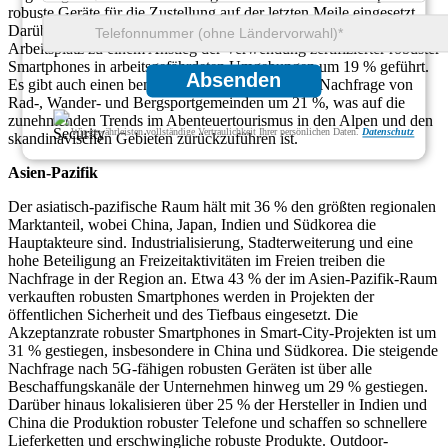
robuste Geräte für die Zustellung auf der letzten Meile eingesetzt.
Darüber hinaus haben EU-Vorschriften zur Sicherheit am
Arbeitsplatz zu einem Anstieg der Verwendung zertifizierter robuster
Smartphones in arbeitsgefährdeten Umgebungen um 19 % geführt.
Absenden
Es gibt auch einen bemerkenswerten Anstieg der Nachfrage von
Rad-, Wander- und Bergsportgemeinden um 21 %, was auf die
zunehmenden Trends im Abenteuertourismus in den Alpen und den
Wir gewährleisten vollständige Vertraulichkeit Ihrer persönlichen Daten.
Datenschutz
skandinavischen Gebieten zurückzuführen ist.
Asien-Pazifik
Der asiatisch-pazifische Raum hält mit 36 ​​% den größten regionalen
Marktanteil, wobei China, Japan, Indien und Südkorea die
Hauptakteure sind. Industrialisierung, Stadterweiterung und eine
hohe Beteiligung an Freizeitaktivitäten im Freien treiben die
Nachfrage in der Region an. Etwa 43 % der im Asien-Pazifik-Raum
verkauften robusten Smartphones werden in Projekten der
öffentlichen Sicherheit und des Tiefbaus eingesetzt. Die
Akzeptanzrate robuster Smartphones in Smart-City-Projekten ist um
31 % gestiegen, insbesondere in China und Südkorea. Die steigende
Nachfrage nach 5G-fähigen robusten Geräten ist über alle
Beschaffungskanäle der Unternehmen hinweg um 29 % gestiegen.
Darüber hinaus lokalisieren über 25 % der Hersteller in Indien und
China die Produktion robuster Telefone und schaffen so schnellere
Lieferketten und erschwingliche robuste Produkte. Outdoor-