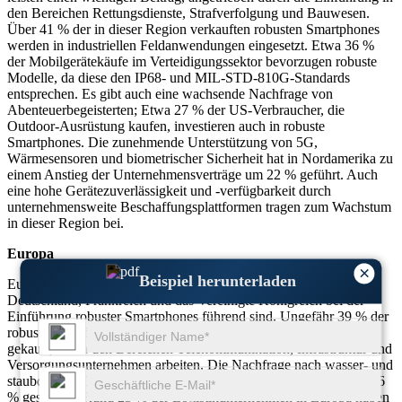
den Bereichen Rettungsdienste, Strafverfolgung und Bauwesen.
Über 41 % der in dieser Region verkauften robusten Smartphones
werden in industriellen Feldanwendungen eingesetzt. Etwa 36 %
der Mobilgerätekäufe im Verteidigungssektor bevorzugen robuste
Modelle, da diese den IP68- und MIL-STD-810G-Standards
entsprechen. Es gibt auch eine wachsende Nachfrage von
Abenteuerbegeisterten; Etwa 27 % der US-Verbraucher, die
Outdoor-Ausrüstung kaufen, investieren auch in robuste
Smartphones. Die zunehmende Unterstützung von 5G,
Wärmesensoren und biometrischer Sicherheit hat in Nordamerika zu
einem Anstieg der Unternehmensverträge um 22 % geführt. Auch
eine hohe Gerätezuverlässigkeit und -verfügbarkeit durch
unternehmensweite Beschaffungsplattformen tragen zum Wachstum
in dieser Region bei.
Europa
×
Beispiel herunterladen
Europa trägt 28 % des Marktanteils bei, wobei Länder wie
Deutschland, Frankreich und das Vereinigte Königreich bei der
Einführung robuster Smartphones führend sind. Ungefähr 39 % der
robusten Telefone in Europa werden für Außendienstmitarbeiter
gekauft, die in den Bereichen Telekommunikation, Infrastruktur und
Versorgungsunternehmen arbeiten. Die Nachfrage nach wasser- und
staubdichten Geräten ist insbesondere bei mobilem Personal um 26
% gestiegen. Rund 23 % der Logistikunternehmen in Europa haben