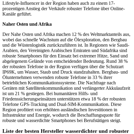
Lifestyle-Influencer in der Region haben auch zu einem 17-
prozentigen Anstieg der Verkäufe robuster Telefone über Online-
Kanäle geführt.
Naher Osten und Afrika
Der Nahe Osten und Afrika machen 12 % des Weltmarktanteils aus,
wobei das schnelle Wachstum auf die Ölexploration, den Bergbau
und die Wüstenlogistik zurückzuführen ist. In Regionen wie Saudi-
Arabien, den Vereinigten Arabischen Emiraten und Südafrika sind
robuste Smartphones für den Einsatz bei extremer Hitze, Sand und
abgelegenem Gelände von entscheidender Bedeutung. Rund 38 %
der robusten Telefone in der Region verfügen über die Schutzart
IP69K, um Wasser, Staub und Druck standzuhalten. Bergbau- und
Ölunternehmen verwenden robuste Telefone in 33 % ihrer
betrieblichen Kommunikationssysteme. Die Nachfrage nach
Geräten mit Satellitenkommunikation und verlängerter Akkulaufzeit
ist um 21 % gestiegen. Bei humanitären Hilfs- und
Friedenssicherungseinsätzen unterstützen etwa 18 % der robusten
Telefone GPS-Tracking und Dual-SIM-Kommunikation. Diese
Region profitiert von erhöhten ausländischen Investitionen in
Infrastruktur und Energie, wodurch die Beschaffungsquote für
robuste und wasserdichte Smartphones bei Berufstätigen steigt.
Liste der besten Hersteller wasserdichter und robuster