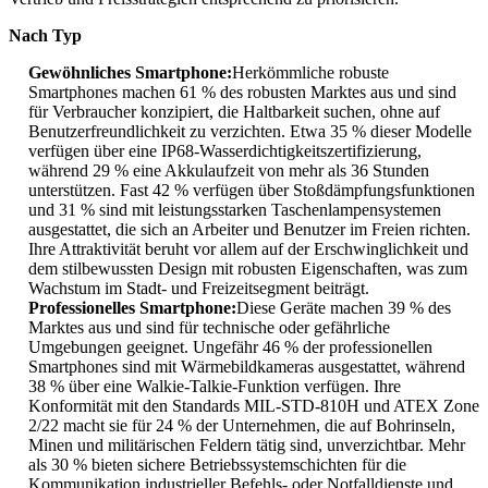
Nach Typ
Gewöhnliches Smartphone:
Herkömmliche robuste
Smartphones machen 61 % des robusten Marktes aus und sind
für Verbraucher konzipiert, die Haltbarkeit suchen, ohne auf
Benutzerfreundlichkeit zu verzichten. Etwa 35 % dieser Modelle
verfügen über eine IP68-Wasserdichtigkeitszertifizierung,
während 29 % eine Akkulaufzeit von mehr als 36 Stunden
unterstützen. Fast 42 % verfügen über Stoßdämpfungsfunktionen
und 31 % sind mit leistungsstarken Taschenlampensystemen
ausgestattet, die sich an Arbeiter und Benutzer im Freien richten.
Ihre Attraktivität beruht vor allem auf der Erschwinglichkeit und
dem stilbewussten Design mit robusten Eigenschaften, was zum
Wachstum im Stadt- und Freizeitsegment beiträgt.
Professionelles Smartphone:
Diese Geräte machen 39 % des
Marktes aus und sind für technische oder gefährliche
Umgebungen geeignet. Ungefähr 46 % der professionellen
Smartphones sind mit Wärmebildkameras ausgestattet, während
38 % über eine Walkie-Talkie-Funktion verfügen. Ihre
Konformität mit den Standards MIL-STD-810H und ATEX Zone
2/22 macht sie für 24 % der Unternehmen, die auf Bohrinseln,
Minen und militärischen Feldern tätig sind, unverzichtbar. Mehr
als 30 % bieten sichere Betriebssystemschichten für die
Kommunikation industrieller Befehls- oder Notfalldienste und