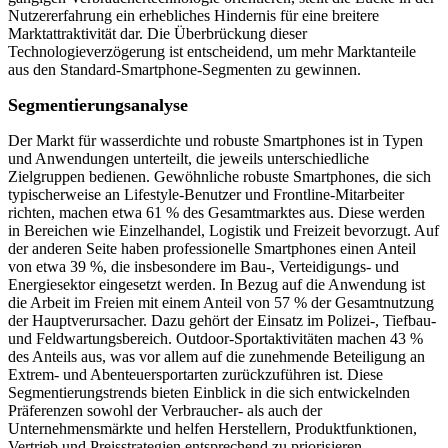
Nutzererfahrung ein erhebliches Hindernis für eine breitere
Marktattraktivität dar. Die Überbrückung dieser
Technologieverzögerung ist entscheidend, um mehr Marktanteile
aus den Standard-Smartphone-Segmenten zu gewinnen.
Segmentierungsanalyse
Der Markt für wasserdichte und robuste Smartphones ist in Typen
und Anwendungen unterteilt, die jeweils unterschiedliche
Zielgruppen bedienen. Gewöhnliche robuste Smartphones, die sich
typischerweise an Lifestyle-Benutzer und Frontline-Mitarbeiter
richten, machen etwa 61 % des Gesamtmarktes aus. Diese werden
in Bereichen wie Einzelhandel, Logistik und Freizeit bevorzugt. Auf
der anderen Seite haben professionelle Smartphones einen Anteil
von etwa 39 %, die insbesondere im Bau-, Verteidigungs- und
Energiesektor eingesetzt werden. In Bezug auf die Anwendung ist
die Arbeit im Freien mit einem Anteil von 57 % der Gesamtnutzung
der Hauptverursacher. Dazu gehört der Einsatz im Polizei-, Tiefbau-
und Feldwartungsbereich. Outdoor-Sportaktivitäten machen 43 %
des Anteils aus, was vor allem auf die zunehmende Beteiligung an
Extrem- und Abenteuersportarten zurückzuführen ist. Diese
Segmentierungstrends bieten Einblick in die sich entwickelnden
Präferenzen sowohl der Verbraucher- als auch der
Unternehmensmärkte und helfen Herstellern, Produktfunktionen,
Vertrieb und Preisstrategien entsprechend zu priorisieren.