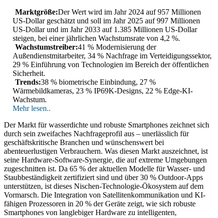
Marktgröße:
Der Wert wird im Jahr 2024 auf 957 Millionen
US-Dollar geschätzt und soll im Jahr 2025 auf 997 Millionen
US-Dollar und im Jahr 2033 auf 1.385 Millionen US-Dollar
steigen, bei einer jährlichen Wachstumsrate von 4,2 %.
Wachstumstreiber:
41 % Modernisierung der
Außendienstmitarbeiter, 34 % Nachfrage im Verteidigungssektor,
29 % Einführung von Technologien im Bereich der öffentlichen
Sicherheit.
Trends:
38 % biometrische Einbindung, 27 %
Wärmebildkameras, 23 % IP69K-Designs, 22 % Edge-KI-
Wachstum.
Mehr lesen..
Der Markt für wasserdichte und robuste Smartphones zeichnet sich
durch sein zweifaches Nachfrageprofil aus – unerlässlich für
geschäftskritische Branchen und wünschenswert bei
abenteuerlustigen Verbrauchern. Was diesen Markt auszeichnet, ist
seine Hardware-Software-Synergie, die auf extreme Umgebungen
zugeschnitten ist. Da 65 % der aktuellen Modelle für Wasser- und
Staubbeständigkeit zertifiziert sind und über 30 % Outdoor-Apps
unterstützen, ist dieses Nischen-Technologie-Ökosystem auf dem
Vormarsch. Die Integration von Satellitenkommunikation und KI-
fähigen Prozessoren in 20 % der Geräte zeigt, wie sich robuste
Smartphones von langlebiger Hardware zu intelligenten,