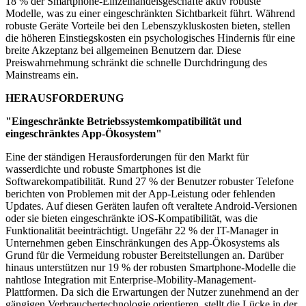
18 % der Smartphone-Einzelhandelsgeschäfte aktiv robuste
Modelle, was zu einer eingeschränkten Sichtbarkeit führt. Während
robuste Geräte Vorteile bei den Lebenszykluskosten bieten, stellen
die höheren Einstiegskosten ein psychologisches Hindernis für eine
breite Akzeptanz bei allgemeinen Benutzern dar. Diese
Preiswahrnehmung schränkt die schnelle Durchdringung des
Mainstreams ein.
HERAUSFORDERUNG
"Eingeschränkte Betriebssystemkompatibilität und
eingeschränktes App-Ökosystem"
Eine der ständigen Herausforderungen für den Markt für
wasserdichte und robuste Smartphones ist die
Softwarekompatibilität. Rund 27 % der Benutzer robuster Telefone
berichten von Problemen mit der App-Leistung oder fehlenden
Updates. Auf diesen Geräten laufen oft veraltete Android-Versionen
oder sie bieten eingeschränkte iOS-Kompatibilität, was die
Funktionalität beeinträchtigt. Ungefähr 22 % der IT-Manager in
Unternehmen geben Einschränkungen des App-Ökosystems als
Grund für die Vermeidung robuster Bereitstellungen an. Darüber
hinaus unterstützen nur 19 % der robusten Smartphone-Modelle die
nahtlose Integration mit Enterprise-Mobility-Management-
Plattformen. Da sich die Erwartungen der Nutzer zunehmend an der
gängigen Verbrauchertechnologie orientieren, stellt die Lücke in der