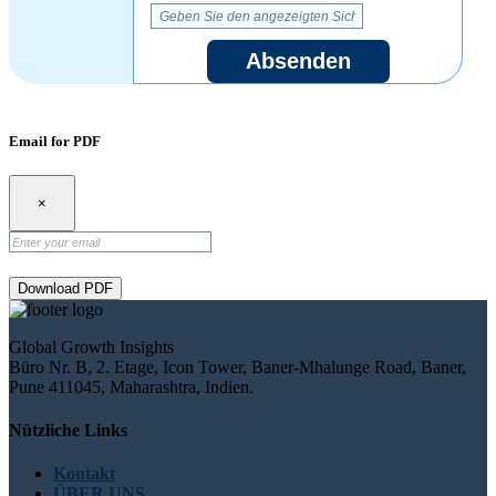
Absenden
Email for PDF
×
Download PDF
Global Growth Insights
Büro Nr. B, 2. Etage, Icon Tower, Baner-Mhalunge Road, Baner,
Pune 411045, Maharashtra, Indien.
Nützliche Links
Kontakt
ÜBER UNS