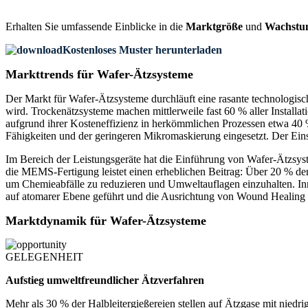
Erhalten Sie umfassende Einblicke in die
Marktgröße
und
Wachstu
Kostenloses Muster herunterladen
Markttrends für Wafer-Ätzsysteme
Der Markt für Wafer-Ätzsysteme durchläuft eine rasante technologisch
wird. Trockenätzsysteme machen mittlerweile fast 60 % aller Installa
aufgrund ihrer Kosteneffizienz in herkömmlichen Prozessen etwa 40 
Fähigkeiten und der geringeren Mikromaskierung eingesetzt. Der Ein
Im Bereich der Leistungsgeräte hat die Einführung von Wafer-Ätzsy
die MEMS-Fertigung leistet einen erheblichen Beitrag: Über 20 % der
um Chemieabfälle zu reduzieren und Umweltauflagen einzuhalten. In
auf atomarer Ebene geführt und die Ausrichtung von Wound Healing C
Marktdynamik für Wafer-Ätzsysteme
GELEGENHEIT
Aufstieg umweltfreundlicher Ätzverfahren
Mehr als 30 % der Halbleitergießereien stellen auf Ätzgase mit nie