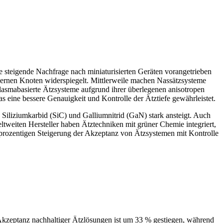
ie steigende Nachfrage nach miniaturisierten Geräten vorangetrieben
modernen Knoten widerspiegelt. Mittlerweile machen Nassätzsysteme
asmabasierte Ätzsysteme aufgrund ihrer überlegenen anisotropen
eine bessere Genauigkeit und Kontrolle der Ätztiefe gewährleistet.
iliziumkarbid (SiC) und Galliumnitrid (GaN) stark ansteigt. Auch
tweiten Hersteller haben Ätztechniken mit grüner Chemie integriert,
prozentigen Steigerung der Akzeptanz von Ätzsystemen mit Kontrolle
Akzeptanz nachhaltiger Ätzlösungen ist um 33 % gestiegen, während