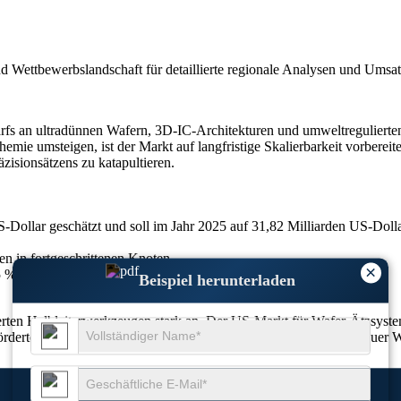
nd Wettbewerbslandschaft
für detaillierte regionale Analysen und Umsa
arfs an ultradünnen Wafern, 3D-IC-Architekturen und umweltregulierte
mie umsteigen, ist der Markt auf langfristige Skalierbarkeit vorbereit
zisionsätzens zu katapultieren.
-Dollar geschätzt und soll im Jahr 2025 auf 31,82 Milliarden US-Dolla
n in fortgeschrittenen Knoten.
×
5 %.
Beispiel herunterladen
erten Halbleiterwerkzeugen stark an. Der US-Markt für Wafer-Ätzsyste
geförderte Gießereiprojekte inzwischen fast 40 % der Beschaffung neue