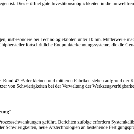
n ist. Dies eröffnet gute Investitionsmöglichkeiten in die umweltfreu
gen, insbesondere bei Technologieknoten unter 10 nm. Mittlerweile ma
hiphersteller fortschrittliche Endpunkterkennungssysteme, die die Gen
Rund 42 % der kleinen und mittleren Fabriken stehen aufgrund der Kapit
zer von Schwierigkeiten bei der Verwaltung der Werkzeugverfügbarkei
erung"
rozessschwankungen geführt. Berichten zufolge erfordern Systemkalib
 Schwierigkeiten, neue Ätztechnologien an bestehende Fertigungsproze