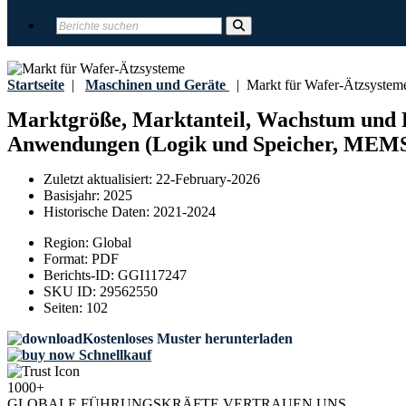
Startseite
|
Maschinen und Geräte
|
Markt für Wafer-Ätzsystem
Marktgröße, Marktanteil, Wachstum und B
Anwendungen (Logik und Speicher, MEMS, L
Zuletzt aktualisiert:
22-February-2026
Basisjahr:
2025
Historische Daten:
2021-2024
Region:
Global
Format:
PDF
Berichts-ID:
GGI117247
SKU ID:
29562550
Seiten:
102
Kostenloses Muster herunterladen
Schnellkauf
1000+
GLOBALE FÜHRUNGSKRÄFTE VERTRAUEN UNS