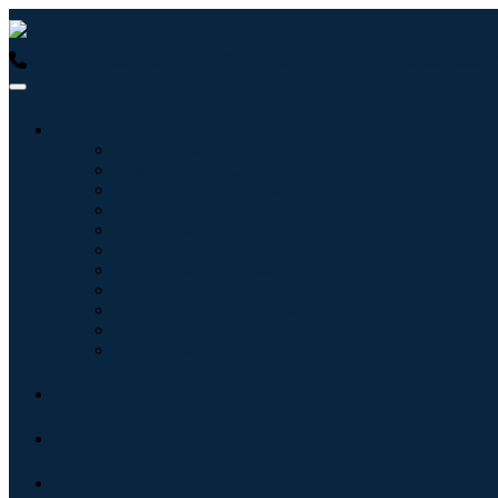
USA : +1 (855) 467-7775 (Gebührenfrei)
UK : +44 8085 022397
Branchen
Tecnologie dell'informazione
Assistenza sanitaria
Macchinari e attrezzature
Automotive e trasporti
Cibo e bevande
Energia e potenza
Aerospaziale e difesa
Agricoltura
Prodotti chimici e materiali
Architettura
Beni di consumo
Blogs
Über uns
Kontakt