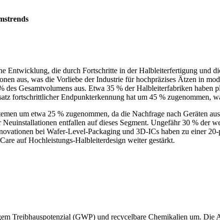
mstrends
e Entwicklung, die durch Fortschritte in der Halbleiterfertigung und d
tionen aus, was die Vorliebe der Industrie für hochpräzises Ätzen in 
% des Gesamtvolumens aus. Etwa 35 % der Halbleiterfabriken haben pl
satz fortschrittlicher Endpunkterkennung hat um 45 % zugenommen, was 
stemen um etwa 25 % zugenommen, da die Nachfrage nach Geräten aus S
 Neuinstallationen entfallen auf dieses Segment. Ungefähr 30 % der wel
novationen bei Wafer-Level-Packaging und 3D-ICs haben zu einer 20-
are auf Hochleistungs-Halbleiterdesign weiter gestärkt.
drigem Treibhauspotenzial (GWP) und recycelbare Chemikalien um. Die 