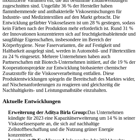
modifizierte Varianten ein, die auf bestimmte Endanwendungen
zugeschnitten sind. Ungefähr 36 % der Hersteller haben
flammhemmende und antibakterielle Viskosemischungen für
Industrie- und Medizintextilien auf den Markt gebracht. Die
Entwicklung gefärbter Viskosefasern ist um 28 % gestiegen, sodass
kein Färben nach der Produktion mehr erforderlich ist. Rund 31 %
der Innovationen konzentrieren sich auf feuchtigkeitsableitende und
saugfähige Eigenschaften, insbesondere im Bereich der
Körperhygiene. Neue Faservarianten, die auf Festigkeit und
Haltbarkeit ausgelegt sind, werden in Automobil- und Filtertextilien
zu 24 % eingesetzt. Mehrere Unternehmen haben auch
Partnerschaften mit Biotech-Unternehmen initiiert, auf die 19 % der
Kooperationsprojekte zur Entwicklung biobasierter chemischer
Zusatzstoffe für die Viskoseverarbeitung entfallen. Diese
Produktentwicklungen spiegeln die Bereitschaft des Marktes wider,
auf Nischenanforderungen zu reagieren und gleichzeitig die
Nachhaltigkeits- und Leistungsmaßstäbe einzuhalten.
Aktuelle Entwicklungen
Erweiterung der Aditya Birla Group:
Das Unternehmen
kündigte für 2023 eine Kapazitätserweiterung um 14 % in seiner
Viskosefasersparte an, die sich auf nachhaltige
Zellstoffbeschaffung und die Nutzung grüner Energie
konzentriert.