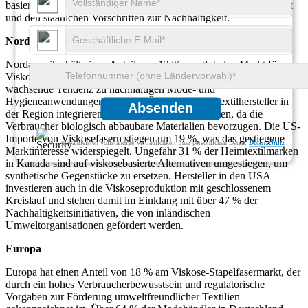
basierend auf dem Verbraucherverhalten, der Produktionskapazität
und den staatlichen Vorschriften zur Nachhaltigkeit.
Nordamerika
Nordamerika hält einen Anteil von 12 % am globalen Markt für
Viskose-Stapelfasern. Die Nachfrage wird vor allem durch die
wachsende Tendenz zu nachhaltigen Mode- und
Hygieneanwendungen befeuert. Über 54 % der Textilhersteller in
Absenden
der Region integrieren Viskose in ihre Produktlinien, da die
Verbraucher biologisch abbaubare Materialien bevorzugen. Die US-
Importe von Viskosefasern stiegen um 19 %, was das gestiegene
Wir gewährleisten vollständige Vertraulichkeit Ihrer persönlichen Daten.
Datenschutz
Marktinteresse widerspiegelt. Ungefähr 31 % der Heimtextilmarken
in Kanada sind auf viskosebasierte Alternativen umgestiegen, um
synthetische Gegenstücke zu ersetzen. Hersteller in den USA
investieren auch in die Viskoseproduktion mit geschlossenem
Kreislauf und stehen damit im Einklang mit über 47 % der
Nachhaltigkeitsinitiativen, die von inländischen
Umweltorganisationen gefördert werden.
Europa
Europa hat einen Anteil von 18 % am Viskose-Stapelfasermarkt, der
durch ein hohes Verbraucherbewusstsein und regulatorische
Vorgaben zur Förderung umweltfreundlicher Textilien