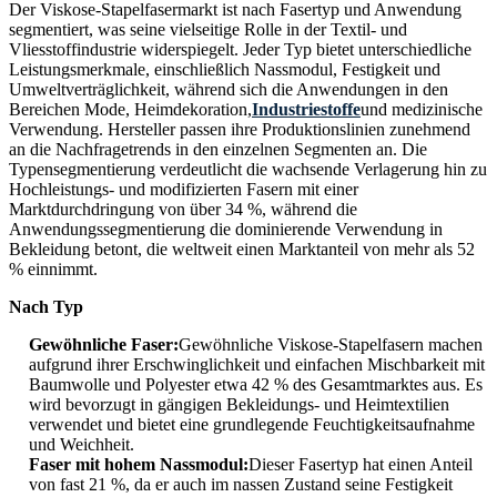
Der Viskose-Stapelfasermarkt ist nach Fasertyp und Anwendung
segmentiert, was seine vielseitige Rolle in der Textil- und
Vliesstoffindustrie widerspiegelt. Jeder Typ bietet unterschiedliche
Leistungsmerkmale, einschließlich Nassmodul, Festigkeit und
Umweltverträglichkeit, während sich die Anwendungen in den
Bereichen Mode, Heimdekoration,
Industriestoffe
und medizinische
Verwendung. Hersteller passen ihre Produktionslinien zunehmend
an die Nachfragetrends in den einzelnen Segmenten an. Die
Typensegmentierung verdeutlicht die wachsende Verlagerung hin zu
Hochleistungs- und modifizierten Fasern mit einer
Marktdurchdringung von über 34 %, während die
Anwendungssegmentierung die dominierende Verwendung in
Bekleidung betont, die weltweit einen Marktanteil von mehr als 52
% einnimmt.
Nach Typ
Gewöhnliche Faser:
Gewöhnliche Viskose-Stapelfasern machen
aufgrund ihrer Erschwinglichkeit und einfachen Mischbarkeit mit
Baumwolle und Polyester etwa 42 % des Gesamtmarktes aus. Es
wird bevorzugt in gängigen Bekleidungs- und Heimtextilien
verwendet und bietet eine grundlegende Feuchtigkeitsaufnahme
und Weichheit.
Faser mit hohem Nassmodul:
Dieser Fasertyp hat einen Anteil
von fast 21 %, da er auch im nassen Zustand seine Festigkeit