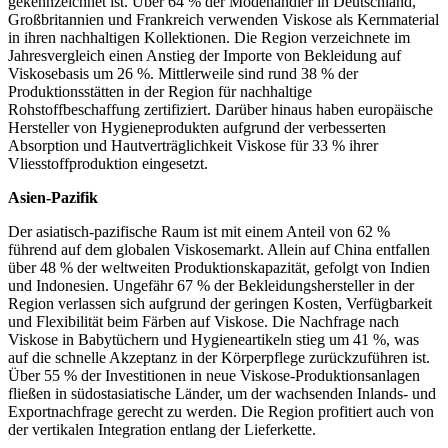
gekennzeichnet ist. Über 64 % der Modehändler in Deutschland,
Großbritannien und Frankreich verwenden Viskose als Kernmaterial
in ihren nachhaltigen Kollektionen. Die Region verzeichnete im
Jahresvergleich einen Anstieg der Importe von Bekleidung auf
Viskosebasis um 26 %. Mittlerweile sind rund 38 % der
Produktionsstätten in der Region für nachhaltige
Rohstoffbeschaffung zertifiziert. Darüber hinaus haben europäische
Hersteller von Hygieneprodukten aufgrund der verbesserten
Absorption und Hautverträglichkeit Viskose für 33 % ihrer
Vliesstoffproduktion eingesetzt.
Asien-Pazifik
Der asiatisch-pazifische Raum ist mit einem Anteil von 62 %
führend auf dem globalen Viskosemarkt. Allein auf China entfallen
über 48 % der weltweiten Produktionskapazität, gefolgt von Indien
und Indonesien. Ungefähr 67 % der Bekleidungshersteller in der
Region verlassen sich aufgrund der geringen Kosten, Verfügbarkeit
und Flexibilität beim Färben auf Viskose. Die Nachfrage nach
Viskose in Babytüchern und Hygieneartikeln stieg um 41 %, was
auf die schnelle Akzeptanz in der Körperpflege zurückzuführen ist.
Über 55 % der Investitionen in neue Viskose-Produktionsanlagen
fließen in südostasiatische Länder, um der wachsenden Inlands- und
Exportnachfrage gerecht zu werden. Die Region profitiert auch von
der vertikalen Integration entlang der Lieferkette.