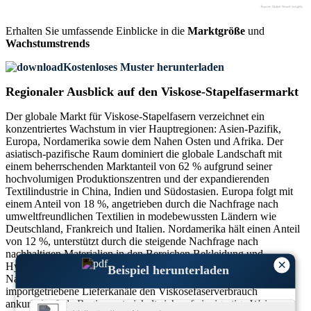
Erhalten Sie umfassende Einblicke in die
Marktgröße
und
Wachstumstrends
Kostenloses Muster herunterladen
Regionaler Ausblick auf den Viskose-Stapelfasermarkt
Der globale Markt für Viskose-Stapelfasern verzeichnet ein
konzentriertes Wachstum in vier Hauptregionen: Asien-Pazifik,
Europa, Nordamerika sowie dem Nahen Osten und Afrika. Der
asiatisch-pazifische Raum dominiert die globale Landschaft mit
einem beherrschenden Marktanteil von 62 % aufgrund seiner
hochvolumigen Produktionszentren und der expandierenden
Textilindustrie in China, Indien und Südostasien. Europa folgt mit
einem Anteil von 18 %, angetrieben durch die Nachfrage nach
umweltfreundlichen Textilien in modebewussten Ländern wie
Deutschland, Frankreich und Italien. Nordamerika hält einen Anteil
von 12 %, unterstützt durch die steigende Nachfrage nach
nachhaltigen Materialien in den Bereichen Bekleidung und
×
Hygiene. Mittlerweile entfällt ein Anteil von 8 % auf die Region
Beispiel herunterladen
Naher Osten und Afrika, wobei die wachsende Infrastruktur und
importgetriebene Lieferkanäle den Viskosefaserverbrauch
ankurbeln. Jede Region entwickelt sich auf einzigartige Weise