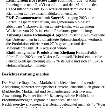
Lenzing stellt EcoViscose-Linie vor:
Im Jahr 2024 brachte
Lenzing eine neue EcoViscose-Linie auf den Markt, die den
CO2-Fußabdruck um 35 % reduziert und damit die EU-
Richtlinien zur Textilnachhaltigkeit unterstützt.
F&E-Zusammenarbeit mit Sateri:
Sateri ging 2023 eine
Forschungspartnerschaft ein, um gemeinsam biologisch
abbaubare Viskosevarianten zu entwickeln, was zu einem
Wachstum von 22 % in seinem Premiumsegment beitrug.
Xinxiang Bailu-Technologie-Upgrade:
Im Jahr 2024 investierte
das Unternehmen in automatisierte Spinntechnologie, wodurch
die Produktionseffizienz um 27 % gesteigert und der
Materialabfall um 18 % reduziert wurde.
Einführung neuer Produkte von Zhejiang Fulida:
Fulida
führte Ende 2023 einen Viskose-Baumwoll-Hybrid ein, der die
Feuchtigkeitsspeicherung um 32 % steigerte und sich an Luxus-
Heimtextilmarken richtete.
Berichterstattung melden
Der Viskose-Stapelfaser-Marktbericht bietet eine umfassende
Abdeckung mehrerer strategischer Bereiche, einschließlich globaler
Marktgröße, Marktanteil und Segmentierung nach Typ und
Anwendung. Es bietet über 30 % datengestützte Einblicke in
Produktionsmengen, regionale Handelsmuster und
Nachfrageschwankungen. Der Bericht beleuchtet mehr als 45 % der