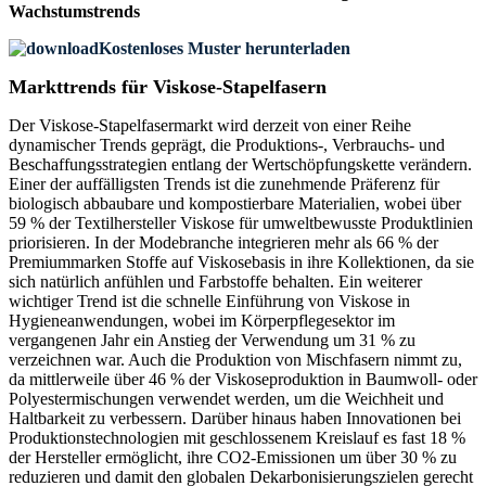
Wachstumstrends
Kostenloses Muster herunterladen
Markttrends für Viskose-Stapelfasern
Der Viskose-Stapelfasermarkt wird derzeit von einer Reihe
dynamischer Trends geprägt, die Produktions-, Verbrauchs- und
Beschaffungsstrategien entlang der Wertschöpfungskette verändern.
Einer der auffälligsten Trends ist die zunehmende Präferenz für
biologisch abbaubare und kompostierbare Materialien, wobei über
59 % der Textilhersteller Viskose für umweltbewusste Produktlinien
priorisieren. In der Modebranche integrieren mehr als 66 % der
Premiummarken Stoffe auf Viskosebasis in ihre Kollektionen, da sie
sich natürlich anfühlen und Farbstoffe behalten. Ein weiterer
wichtiger Trend ist die schnelle Einführung von Viskose in
Hygieneanwendungen, wobei im Körperpflegesektor im
vergangenen Jahr ein Anstieg der Verwendung um 31 % zu
verzeichnen war. Auch die Produktion von Mischfasern nimmt zu,
da mittlerweile über 46 % der Viskoseproduktion in Baumwoll- oder
Polyestermischungen verwendet werden, um die Weichheit und
Haltbarkeit zu verbessern. Darüber hinaus haben Innovationen bei
Produktionstechnologien mit geschlossenem Kreislauf es fast 18 %
der Hersteller ermöglicht, ihre CO2-Emissionen um über 30 % zu
reduzieren und damit den globalen Dekarbonisierungszielen gerecht