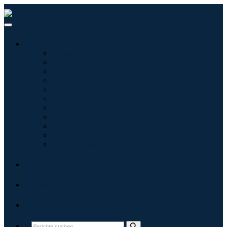
Branchen
Tecnologie dell'informazione
Assistenza sanitaria
Macchinari e attrezzature
Automotive e trasporti
Cibo e bevande
Energia e potenza
Aerospaziale e difesa
Agricoltura
Prodotti chimici e materiali
Architettura
Beni di consumo
Blogs
Über uns
Kontakt