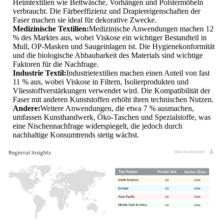
Heimtextilien wie Bettwäsche, Vorhängen und Polstermöbeln
verbraucht. Die Färbeeffizienz und Drapiereigenschaften der
Faser machen sie ideal für dekorative Zwecke.
Medizinische Textilien:
Medizinische Anwendungen machen 12
% des Marktes aus, wobei Viskose ein wichtiger Bestandteil in
Mull, OP-Masken und Saugeinlagen ist. Die Hygienekonformität
und die biologische Abbaubarkeit des Materials sind wichtige
Faktoren für die Nachfrage.
Industrie Textil:
Industrietextilien machen einen Anteil von fast
11 % aus, wobei Viskose in Filtern, Isolierprodukten und
Vliesstoffverstärkungen verwendet wird. Die Kompatibilität der
Faser mit anderen Kunststoffen erhöht ihren technischen Nutzen.
Andere:
Weitere Anwendungen, die etwa 7 % ausmachen,
umfassen Kunsthandwerk, Öko-Taschen und Spezialstoffe, was
eine Nischennachfrage widerspiegelt, die jedoch durch
nachhaltige Konsumtrends stetig wächst.
XX
XX%
XX
XX%
XX
XX%
XX
XX%