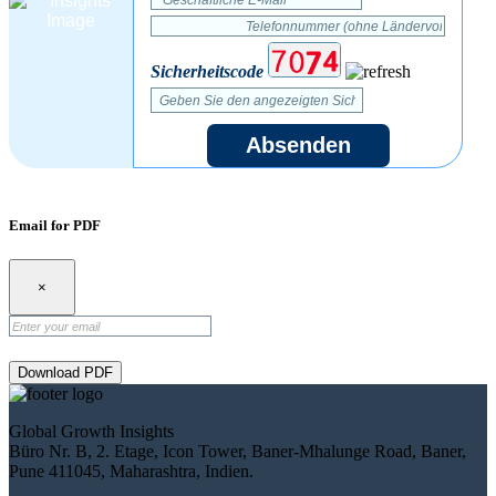
Sicherheitscode
Absenden
Email for PDF
×
Download PDF
Global Growth Insights
Büro Nr. B, 2. Etage, Icon Tower, Baner-Mhalunge Road, Baner,
Pune 411045, Maharashtra, Indien.