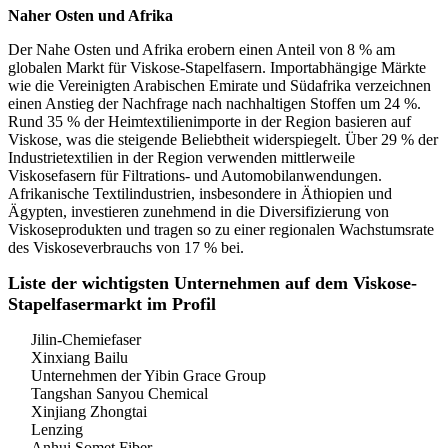
Naher Osten und Afrika
Der Nahe Osten und Afrika erobern einen Anteil von 8 % am
globalen Markt für Viskose-Stapelfasern. Importabhängige Märkte
wie die Vereinigten Arabischen Emirate und Südafrika verzeichnen
einen Anstieg der Nachfrage nach nachhaltigen Stoffen um 24 %.
Rund 35 % der Heimtextilienimporte in der Region basieren auf
Viskose, was die steigende Beliebtheit widerspiegelt. Über 29 % der
Industrietextilien in der Region verwenden mittlerweile
Viskosefasern für Filtrations- und Automobilanwendungen.
Afrikanische Textilindustrien, insbesondere in Äthiopien und
Ägypten, investieren zunehmend in die Diversifizierung von
Viskoseprodukten und tragen so zu einer regionalen Wachstumsrate
des Viskoseverbrauchs von 17 % bei.
Liste der wichtigsten Unternehmen auf dem Viskose-
Stapelfasermarkt im Profil
Jilin-Chemiefaser
Xinxiang Bailu
Unternehmen der Yibin Grace Group
Tangshan Sanyou Chemical
Xinjiang Zhongtai
Lenzing
Anhui Somet Fiber