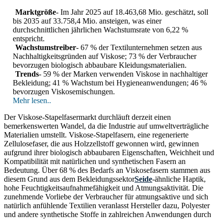
Marktgröße
- Im Jahr 2025 auf 18.463,68 Mio. geschätzt, soll
bis 2035 auf 33.758,4 Mio. ansteigen, was einer
durchschnittlichen jährlichen Wachstumsrate von 6,22 %
entspricht.
Wachstumstreiber
- 67 % der Textilunternehmen setzen aus
Nachhaltigkeitsgründen auf Viskose; 73 % der Verbraucher
bevorzugen biologisch abbaubare Kleidungsmaterialien.
Trends
- 59 % der Marken verwenden Viskose in nachhaltiger
Bekleidung; 41 % Wachstum bei Hygieneanwendungen; 46 %
bevorzugen Viskosemischungen.
Mehr lesen..
Der Viskose-Stapelfasermarkt durchläuft derzeit einen
bemerkenswerten Wandel, da die Industrie auf umweltverträgliche
Materialien umstellt. Viskose-Stapelfasern, eine regenerierte
Zellulosefaser, die aus Holzzellstoff gewonnen wird, gewinnen
aufgrund ihrer biologisch abbaubaren Eigenschaften, Weichheit und
Kompatibilität mit natürlichen und synthetischen Fasern an
Bedeutung. Über 68 % des Bedarfs an Viskosefasern stammen aus
diesem Grund aus dem Bekleidungssektor
Seide
-ähnliche Haptik,
hohe Feuchtigkeitsaufnahmefähigkeit und Atmungsaktivität. Die
zunehmende Vorliebe der Verbraucher für atmungsaktive und sich
natürlich anfühlende Textilien veranlasst Hersteller dazu, Polyester
und andere synthetische Stoffe in zahlreichen Anwendungen durch