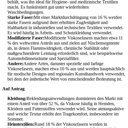
behält, was ihn ideal für Hygiene- und medizinische Textilien
macht. Es funktioniert gut unter wiederholten
Waschbedingungen.
Starke Faser:
Mit einer Marktdurchdringung von 16 % werden
starke Fasern aufgrund ihrer erhöhten Zugfestigkeit und
Haltbarkeit in industriellen und technischen Textilien verwendet.
Es wird häufig in Arbeits- und Schutzkleidung verwendet.
Modifizierte Faser:
Modifizierte Viskosefasern machen etwa 11
% des weltweiten Anteils aus und zielen auf Nischensegmente
ab, in denen Flammwidrigkeit, chemische Stabilität oder
maßgeschneiderte Leistung erforderlich sind, wie beispielsweise
Automobilinnenräume und Spezialfilter.
Andere:
Andere Arten, darunter spezielle und farbige
Viskosefasern, machen etwa 10 % aus und werden hauptsächlich
für modische Designs und regionales Kunsthandwerk verwendet,
bei dem der ästhetische Wert von entscheidender Bedeutung ist.
Auf Antrag
Kleidung:
Bekleidungsanwendungen dominieren den Markt mit
einem Anteil von über 52 %, da Viskose häufig in Hemden,
Kleidern und Futterstoffen verwendet wird. Seine atmungsaktive
und weiche Textur erhöht den Tragekomfort, insbesondere im
Sommer.
Heimtextilien:
Rund 18 % der Viskosefasern werden in