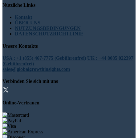
Nützliche Links
Kontakt
ÜBER UNS
NUTZUNGSBEDINGUNGEN
DATENSCHUTZRICHTLINIE
Unsere Kontakte
USA : +1 (855) 467-7775 (Gebührenfrei)
UK : +44 8085 022397
(Gebührenfrei)
sales@globalgrowthinsights.com
Verbinden Sie sich mit uns
Online-Vertrauen