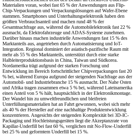
Materialien voran, wobei fast 65 % der Anwendungen aus Flip-
Chip-Verpackungen und Verpackungslösungen auf Wafer-Ebene
stammen. Smartphones und Unterhaltungselektronik haben den
größten Verbrauchsanteil und machen rund 48 % der
Gesamtnachfrage aus, während die Automobilelektronik fast 22 %
ausmacht, da Elektrofahrzeuge und ADAS-Systeme zunehmen.
Darüber hinaus machen industrielle Anwendungen fast 15 % des
Marktanteils aus, angetrieben durch Automatisierung und IoT-
Integration. Regional dominiert der asiatisch-pazifische Raum mit
mehr als 55 % des Marktanteils, unterstützt durch eine starke
Halbleiterproduktionsbasis in China, Taiwan und Südkorea.
Nordamerika trägt aufgrund der starken Forschung und
Entwicklung im Bereich fortschrittlicher Chipverpackungen fast 20
% bei, während Europa aufgrund der steigenden Nachfrage aus der
Automobil- und Industriebranche 15 % ausmacht. Der Nahe Osten
und Afrika tragen zusammen etwa 5 % bei, während Lateinamerika
einen Anteil von 5 % hält, hauptsächlich in der Elektronikmontage.
Der Wandel hin zu umweltfreundlichen und bleifreien
Unterfüllungsmaterialien hat an Fahrt gewonnen, wobei sich mehr
als 40 % der Hersteller auf eine nachhaltige Produktentwicklung
konzentrieren. Angesichts der steigenden Komplexität bei 3D-IC-
Packaging und Hochleistungsgeräten liegt die Akzeptanzrate von
Kapillar-Underfill bei fast 60 %, verglichen mit No-Flow-Underfill
bei 25 % und geformtem Underfill bei 15 %.