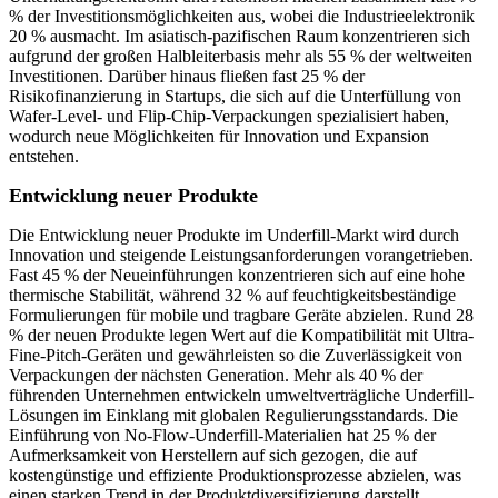
% der Investitionsmöglichkeiten aus, wobei die Industrieelektronik
20 % ausmacht. Im asiatisch-pazifischen Raum konzentrieren sich
aufgrund der großen Halbleiterbasis mehr als 55 % der weltweiten
Investitionen. Darüber hinaus fließen fast 25 % der
Risikofinanzierung in Startups, die sich auf die Unterfüllung von
Wafer-Level- und Flip-Chip-Verpackungen spezialisiert haben,
wodurch neue Möglichkeiten für Innovation und Expansion
entstehen.
Entwicklung neuer Produkte
Die Entwicklung neuer Produkte im Underfill-Markt wird durch
Innovation und steigende Leistungsanforderungen vorangetrieben.
Fast 45 % der Neueinführungen konzentrieren sich auf eine hohe
thermische Stabilität, während 32 % auf feuchtigkeitsbeständige
Formulierungen für mobile und tragbare Geräte abzielen. Rund 28
% der neuen Produkte legen Wert auf die Kompatibilität mit Ultra-
Fine-Pitch-Geräten und gewährleisten so die Zuverlässigkeit von
Verpackungen der nächsten Generation. Mehr als 40 % der
führenden Unternehmen entwickeln umweltverträgliche Underfill-
Lösungen im Einklang mit globalen Regulierungsstandards. Die
Einführung von No-Flow-Underfill-Materialien hat 25 % der
Aufmerksamkeit von Herstellern auf sich gezogen, die auf
kostengünstige und effiziente Produktionsprozesse abzielen, was
einen starken Trend in der Produktdiversifizierung darstellt.