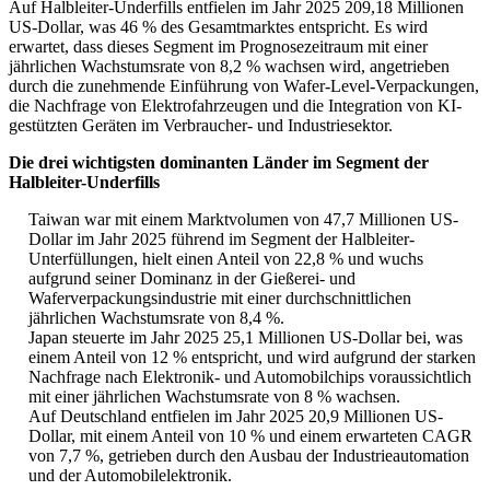
Auf Halbleiter-Underfills entfielen im Jahr 2025 209,18 Millionen
US-Dollar, was 46 % des Gesamtmarktes entspricht. Es wird
erwartet, dass dieses Segment im Prognosezeitraum mit einer
jährlichen Wachstumsrate von 8,2 % wachsen wird, angetrieben
durch die zunehmende Einführung von Wafer-Level-Verpackungen,
die Nachfrage von Elektrofahrzeugen und die Integration von KI-
gestützten Geräten im Verbraucher- und Industriesektor.
Die drei wichtigsten dominanten Länder im Segment der
Halbleiter-Underfills
Taiwan war mit einem Marktvolumen von 47,7 Millionen US-
Dollar im Jahr 2025 führend im Segment der Halbleiter-
Unterfüllungen, hielt einen Anteil von 22,8 % und wuchs
aufgrund seiner Dominanz in der Gießerei- und
Waferverpackungsindustrie mit einer durchschnittlichen
jährlichen Wachstumsrate von 8,4 %.
Japan steuerte im Jahr 2025 25,1 Millionen US-Dollar bei, was
einem Anteil von 12 % entspricht, und wird aufgrund der starken
Nachfrage nach Elektronik- und Automobilchips voraussichtlich
mit einer jährlichen Wachstumsrate von 8 % wachsen.
Auf Deutschland entfielen im Jahr 2025 20,9 Millionen US-
Dollar, mit einem Anteil von 10 % und einem erwarteten CAGR
von 7,7 %, getrieben durch den Ausbau der Industrieautomation
und der Automobilelektronik.