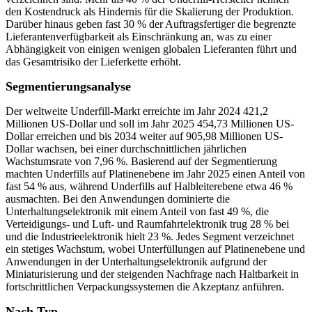
den Kostendruck als Hindernis für die Skalierung der Produktion.
Darüber hinaus geben fast 30 % der Auftragsfertiger die begrenzte
Lieferantenverfügbarkeit als Einschränkung an, was zu einer
Abhängigkeit von einigen wenigen globalen Lieferanten führt und
das Gesamtrisiko der Lieferkette erhöht.
Segmentierungsanalyse
Der weltweite Underfill-Markt erreichte im Jahr 2024 421,2
Millionen US-Dollar und soll im Jahr 2025 454,73 Millionen US-
Dollar erreichen und bis 2034 weiter auf 905,98 Millionen US-
Dollar wachsen, bei einer durchschnittlichen jährlichen
Wachstumsrate von 7,96 %. Basierend auf der Segmentierung
machten Underfills auf Platinenebene im Jahr 2025 einen Anteil von
fast 54 % aus, während Underfills auf Halbleiterebene etwa 46 %
ausmachten. Bei den Anwendungen dominierte die
Unterhaltungselektronik mit einem Anteil von fast 49 %, die
Verteidigungs- und Luft- und Raumfahrtelektronik trug 28 % bei
und die Industrieelektronik hielt 23 %. Jedes Segment verzeichnet
ein stetiges Wachstum, wobei Unterfüllungen auf Platinenebene und
Anwendungen in der Unterhaltungselektronik aufgrund der
Miniaturisierung und der steigenden Nachfrage nach Haltbarkeit in
fortschrittlichen Verpackungssystemen die Akzeptanz anführen.
Nach Typ