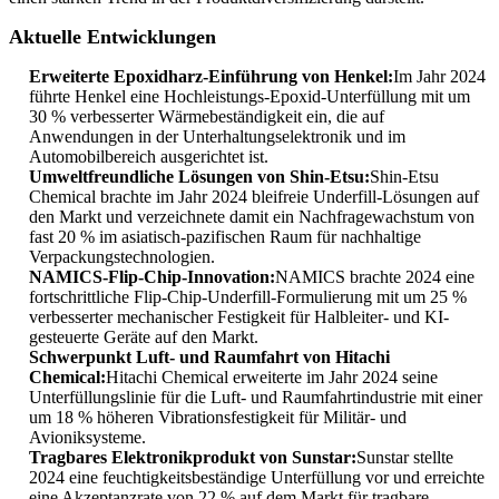
Aktuelle Entwicklungen
Erweiterte Epoxidharz-Einführung von Henkel:
Im Jahr 2024
führte Henkel eine Hochleistungs-Epoxid-Unterfüllung mit um
30 % verbesserter Wärmebeständigkeit ein, die auf
Anwendungen in der Unterhaltungselektronik und im
Automobilbereich ausgerichtet ist.
Umweltfreundliche Lösungen von Shin-Etsu:
Shin-Etsu
Chemical brachte im Jahr 2024 bleifreie Underfill-Lösungen auf
den Markt und verzeichnete damit ein Nachfragewachstum von
fast 20 % im asiatisch-pazifischen Raum für nachhaltige
Verpackungstechnologien.
NAMICS-Flip-Chip-Innovation:
NAMICS brachte 2024 eine
fortschrittliche Flip-Chip-Underfill-Formulierung mit um 25 %
verbesserter mechanischer Festigkeit für Halbleiter- und KI-
gesteuerte Geräte auf den Markt.
Schwerpunkt Luft- und Raumfahrt von Hitachi
Chemical:
Hitachi Chemical erweiterte im Jahr 2024 seine
Unterfüllungslinie für die Luft- und Raumfahrtindustrie mit einer
um 18 % höheren Vibrationsfestigkeit für Militär- und
Avioniksysteme.
Tragbares Elektronikprodukt von Sunstar:
Sunstar stellte
2024 eine feuchtigkeitsbeständige Unterfüllung vor und erreichte
eine Akzeptanzrate von 22 % auf dem Markt für tragbare