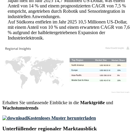
Japan hielt im Jahr 2025 14,7 Millionen US-Dollar, was einem
Anteil von 14 % und einem prognostizierten CAGR von 7,5 %
entspricht, angetrieben durch Robotik und Sensorintegration in
industriellen Anwendungen.
Auf Südkorea entfielen im Jahr 2025 10,5 Millionen US-Dollar,
mit einem Anteil von 10 % und einem erwarteten CAGR von 7,6
% aufgrund der halbleitergetriebenen Expansion der
Industrieelektronik.
USD 90.95 M
20%
USD 68.21 M
15%
USD 250.10 M
5%
USD 45.47 M
10%
Erhalten Sie umfassende Einblicke in die
Marktgröße
und
Wachstumstrends
Kostenloses Muster herunterladen
Unterfüllender regionaler Marktausblick