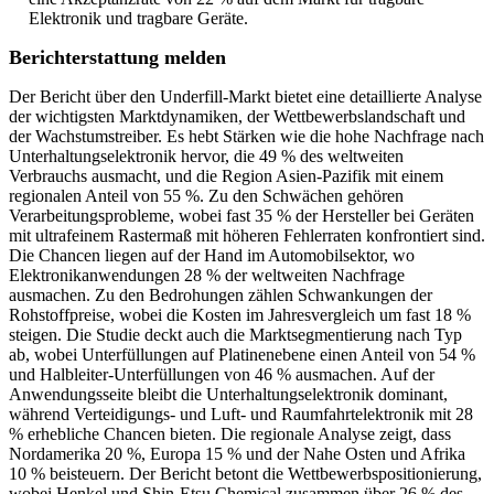
Elektronik und tragbare Geräte.
Berichterstattung melden
Der Bericht über den Underfill-Markt bietet eine detaillierte Analyse
der wichtigsten Marktdynamiken, der Wettbewerbslandschaft und
der Wachstumstreiber. Es hebt Stärken wie die hohe Nachfrage nach
Unterhaltungselektronik hervor, die 49 % des weltweiten
Verbrauchs ausmacht, und die Region Asien-Pazifik mit einem
regionalen Anteil von 55 %. Zu den Schwächen gehören
Verarbeitungsprobleme, wobei fast 35 % der Hersteller bei Geräten
mit ultrafeinem Rastermaß mit höheren Fehlerraten konfrontiert sind.
Die Chancen liegen auf der Hand im Automobilsektor, wo
Elektronikanwendungen 28 % der weltweiten Nachfrage
ausmachen. Zu den Bedrohungen zählen Schwankungen der
Rohstoffpreise, wobei die Kosten im Jahresvergleich um fast 18 %
steigen. Die Studie deckt auch die Marktsegmentierung nach Typ
ab, wobei Unterfüllungen auf Platinenebene einen Anteil von 54 %
und Halbleiter-Unterfüllungen von 46 % ausmachen. Auf der
Anwendungsseite bleibt die Unterhaltungselektronik dominant,
während Verteidigungs- und Luft- und Raumfahrtelektronik mit 28
% erhebliche Chancen bieten. Die regionale Analyse zeigt, dass
Nordamerika 20 %, Europa 15 % und der Nahe Osten und Afrika
10 % beisteuern. Der Bericht betont die Wettbewerbspositionierung,
wobei Henkel und Shin-Etsu Chemical zusammen über 26 % des