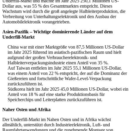
Underfill-Markt und machte im Jahr 2025 250,1 Millionen US-
Dollar aus, was 55 % des Gesamtmarktes entspricht. Dieses
Wachstum wird durch die groß angelegte Halbleiterproduktion, die
Verbreitung von Unterhaltungselektronik und den Ausbau der
Automobilelektronik vorangetrieben.
Asien-Pazifik – Wichtige dominierende Länder auf dem
Underfill-Markt
China war mit einer Marktgröße von 87,5 Millionen US-Dollar
im Jahr 2025 führend im asiatisch-pazifischen Raum und hielt
aufgrund der großen Verbraucherelektronik- und
Halbleiterverpackungsindustrie einen Anteil von 35 %.
Auf Taiwan entfielen im Jahr 2025 55,1 Millionen US-Dollar,
was einem Anteil von 22 % entspricht, der auf die Dominanz der
Gießereien und fortschrittliche Wafer-Level-Verpackung
zurückzuführen ist.
Südkorea hielt im Jahr 2025 45,0 Millionen US-Dollar, wobei ein
Anteil von 18 % auf eine starke Produktionsbasis für
Speicherchips und Leiterplatten zurückzuführen ist.
Naher Osten und Afrika
Der Underfill-Markt im Nahen Osten und in Afrika wächst
allmählich, unterstützt durch Industrieelektronik, Luft- und
Raumfahrtanwendungen und die zunehmende Montage von