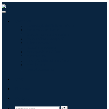
Branchen
Tecnologie dell'informazione
Assistenza sanitaria
Macchinari e attrezzature
Automotive e trasporti
Cibo e bevande
Energia e potenza
Aerospaziale e difesa
Agricoltura
Prodotti chimici e materiali
Architettura
Beni di consumo
Blogs
Über uns
Kontakt