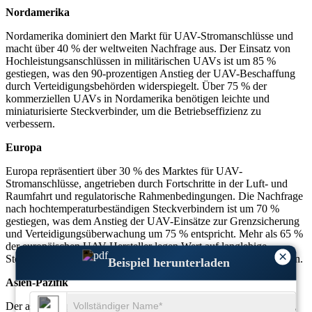
Nordamerika
Nordamerika dominiert den Markt für UAV-Stromanschlüsse und
macht über 40 % der weltweiten Nachfrage aus. Der Einsatz von
Hochleistungsanschlüssen in militärischen UAVs ist um 85 %
gestiegen, was den 90-prozentigen Anstieg der UAV-Beschaffung
durch Verteidigungsbehörden widerspiegelt. Über 75 % der
kommerziellen UAVs in Nordamerika benötigen leichte und
miniaturisierte Steckverbinder, um die Betriebseffizienz zu
verbessern.
Europa
Europa repräsentiert über 30 % des Marktes für UAV-
Stromanschlüsse, angetrieben durch Fortschritte in der Luft- und
Raumfahrt und regulatorische Rahmenbedingungen. Die Nachfrage
nach hochtemperaturbeständigen Steckverbindern ist um 70 %
gestiegen, was dem Anstieg der UAV-Einsätze zur Grenzsicherung
und Verteidigungsüberwachung um 75 % entspricht. Mehr als 65 %
der europäischen UAV-Hersteller legen Wert auf langlebige
×
Steckverbinder, um den strengen Luftfahrtstandards zu entsprechen.
Beispiel herunterladen
Asien-Pazifik
Der asiatisch-pazifische Raum verzeichnet ein rasantes Wachstum,