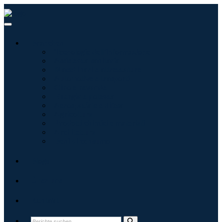
Branchen
Tecnologie dell'informazione
Assistenza sanitaria
Macchinari e attrezzature
Automotive e trasporti
Cibo e bevande
Energia e potenza
Aerospaziale e difesa
Agricoltura
Prodotti chimici e materiali
Architettura
Beni di consumo
Blogs
Über uns
Kontakt