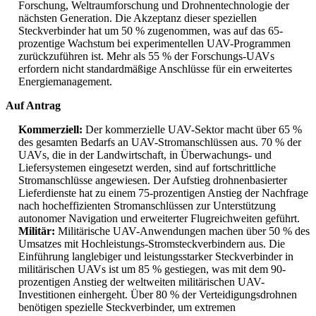
Forschung, Weltraumforschung und Drohnentechnologie der
nächsten Generation. Die Akzeptanz dieser speziellen
Steckverbinder hat um 50 % zugenommen, was auf das 65-
prozentige Wachstum bei experimentellen UAV-Programmen
zurückzuführen ist. Mehr als 55 % der Forschungs-UAVs
erfordern nicht standardmäßige Anschlüsse für ein erweitertes
Energiemanagement.
Auf Antrag
Kommerziell:
Der kommerzielle UAV-Sektor macht über 65 %
des gesamten Bedarfs an UAV-Stromanschlüssen aus. 70 % der
UAVs, die in der Landwirtschaft, in Überwachungs- und
Liefersystemen eingesetzt werden, sind auf fortschrittliche
Stromanschlüsse angewiesen. Der Aufstieg drohnenbasierter
Lieferdienste hat zu einem 75-prozentigen Anstieg der Nachfrage
nach hocheffizienten Stromanschlüssen zur Unterstützung
autonomer Navigation und erweiterter Flugreichweiten geführt.
Militär:
Militärische UAV-Anwendungen machen über 50 % des
Umsatzes mit Hochleistungs-Stromsteckverbindern aus. Die
Einführung langlebiger und leistungsstarker Steckverbinder in
militärischen UAVs ist um 85 % gestiegen, was mit dem 90-
prozentigen Anstieg der weltweiten militärischen UAV-
Investitionen einhergeht. Über 80 % der Verteidigungsdrohnen
benötigen spezielle Steckverbinder, um extremen