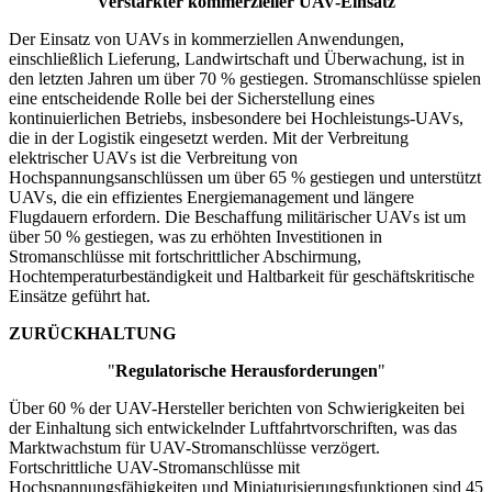
"
Verstärkter kommerzieller UAV-Einsatz
"
Der Einsatz von UAVs in kommerziellen Anwendungen,
einschließlich Lieferung, Landwirtschaft und Überwachung, ist in
den letzten Jahren um über 70 % gestiegen. Stromanschlüsse spielen
eine entscheidende Rolle bei der Sicherstellung eines
kontinuierlichen Betriebs, insbesondere bei Hochleistungs-UAVs,
die in der Logistik eingesetzt werden. Mit der Verbreitung
elektrischer UAVs ist die Verbreitung von
Hochspannungsanschlüssen um über 65 % gestiegen und unterstützt
UAVs, die ein effizientes Energiemanagement und längere
Flugdauern erfordern. Die Beschaffung militärischer UAVs ist um
über 50 % gestiegen, was zu erhöhten Investitionen in
Stromanschlüsse mit fortschrittlicher Abschirmung,
Hochtemperaturbeständigkeit und Haltbarkeit für geschäftskritische
Einsätze geführt hat.
ZURÜCKHALTUNG
"
Regulatorische Herausforderungen
"
Über 60 % der UAV-Hersteller berichten von Schwierigkeiten bei
der Einhaltung sich entwickelnder Luftfahrtvorschriften, was das
Marktwachstum für UAV-Stromanschlüsse verzögert.
Fortschrittliche UAV-Stromanschlüsse mit
Hochspannungsfähigkeiten und Miniaturisierungsfunktionen sind 45