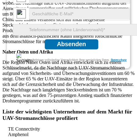
wobei die Nachfrage nach UAV-Stromanschlüssen aufgrund der
Ausweitung kommerzieller und militärischer Drohnenprogramme
um 80 % steigt. Mehr als 85 % der UAV-Produktionszentren in
China und Indien verlassen sich auf lokal hergestellte
Steckverbinder, was einer Steigerung der regionalen
Produktionskapazität um 75 % entspricht. 70 % der UAV-Exporte
aus dem asiatisch-pazifischen Raum integrieren fortschrittliche
Stromanschlüsse für mehr Zuverlässigkeit.
Absenden
Naher Osten und Afrika
Wir gewährleisten vollständige Vertraulichkeit Ihrer persönlichen Daten.
Datenschutz
Die Region Naher Osten und Afrika entwickelt sich zu einem
Schlüsselmarkt, da die Nachfrage nach UAV-Stromanschlüssen
aufgrund von Sicherheits- und Überwachungsinvestitionen um 60 %
steigt. Über 65 % der UAV-Einsätze in der Region konzentrieren
sich auf die Grenzsicherheit und die Überwachung der Infrastruktur.
Die Nachfrage nach langlebigen Steckverbindern ist um 70 %
gestiegen, was auf den 75-prozentigen Anstieg staatlich finanzierter
Drohnenprogramme zurückzuführen ist.
Liste der wichtigsten Unternehmen auf dem Markt für
UAV-Stromanschlüsse profiliert
TE Connectivity
Amphenol