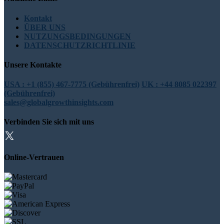
Kontakt
ÜBER UNS
NUTZUNGSBEDINGUNGEN
DATENSCHUTZRICHTLINIE
Unsere Kontakte
USA : +1 (855) 467-7775 (Gebührenfrei)
UK : +44 8085 022397
(Gebührenfrei)
sales@globalgrowthinsights.com
Verbinden Sie sich mit uns
Online-Vertrauen