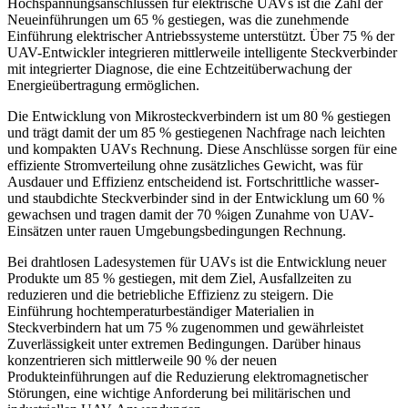
Hochspannungsanschlüssen für elektrische UAVs ist die Zahl der
Neueinführungen um 65 % gestiegen, was die zunehmende
Einführung elektrischer Antriebssysteme unterstützt. Über 75 % der
UAV-Entwickler integrieren mittlerweile intelligente Steckverbinder
mit integrierter Diagnose, die eine Echtzeitüberwachung der
Energieübertragung ermöglichen.
Die Entwicklung von Mikrosteckverbindern ist um 80 % gestiegen
und trägt damit der um 85 % gestiegenen Nachfrage nach leichten
und kompakten UAVs Rechnung. Diese Anschlüsse sorgen für eine
effiziente Stromverteilung ohne zusätzliches Gewicht, was für
Ausdauer und Effizienz entscheidend ist. Fortschrittliche wasser-
und staubdichte Steckverbinder sind in der Entwicklung um 60 %
gewachsen und tragen damit der 70 %igen Zunahme von UAV-
Einsätzen unter rauen Umgebungsbedingungen Rechnung.
Bei drahtlosen Ladesystemen für UAVs ist die Entwicklung neuer
Produkte um 85 % gestiegen, mit dem Ziel, Ausfallzeiten zu
reduzieren und die betriebliche Effizienz zu steigern. Die
Einführung hochtemperaturbeständiger Materialien in
Steckverbindern hat um 75 % zugenommen und gewährleistet
Zuverlässigkeit unter extremen Bedingungen. Darüber hinaus
konzentrieren sich mittlerweile 90 % der neuen
Produkteinführungen auf die Reduzierung elektromagnetischer
Störungen, eine wichtige Anforderung bei militärischen und