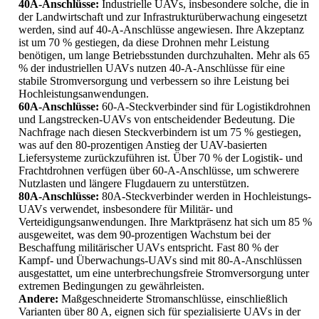
40A-Anschlüsse:
Industrielle UAVs, insbesondere solche, die in
der Landwirtschaft und zur Infrastrukturüberwachung eingesetzt
werden, sind auf 40-A-Anschlüsse angewiesen. Ihre Akzeptanz
ist um 70 % gestiegen, da diese Drohnen mehr Leistung
benötigen, um lange Betriebsstunden durchzuhalten. Mehr als 65
% der industriellen UAVs nutzen 40-A-Anschlüsse für eine
stabile Stromversorgung und verbessern so ihre Leistung bei
Hochleistungsanwendungen.
60A-Anschlüsse:
60-A-Steckverbinder sind für Logistikdrohnen
und Langstrecken-UAVs von entscheidender Bedeutung. Die
Nachfrage nach diesen Steckverbindern ist um 75 % gestiegen,
was auf den 80-prozentigen Anstieg der UAV-basierten
Liefersysteme zurückzuführen ist. Über 70 % der Logistik- und
Frachtdrohnen verfügen über 60-A-Anschlüsse, um schwerere
Nutzlasten und längere Flugdauern zu unterstützen.
80A-Anschlüsse:
80A-Steckverbinder werden in Hochleistungs-
UAVs verwendet, insbesondere für Militär- und
Verteidigungsanwendungen. Ihre Marktpräsenz hat sich um 85 %
ausgeweitet, was dem 90-prozentigen Wachstum bei der
Beschaffung militärischer UAVs entspricht. Fast 80 % der
Kampf- und Überwachungs-UAVs sind mit 80-A-Anschlüssen
ausgestattet, um eine unterbrechungsfreie Stromversorgung unter
extremen Bedingungen zu gewährleisten.
Andere:
Maßgeschneiderte Stromanschlüsse, einschließlich
Varianten über 80 A, eignen sich für spezialisierte UAVs in der