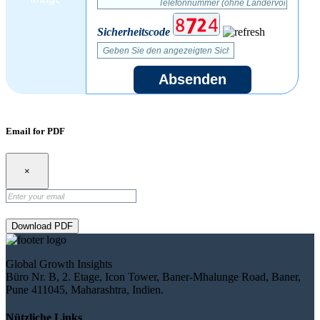
Sicherheitscode
Absenden
Email for PDF
×
Download PDF
Global Growth Insights
Büro Nr. B, 2. Etage, Icon Tower, Baner-Mhalunge Road, Baner,
Pune 411045, Maharashtra, Indien.
Nützliche Links