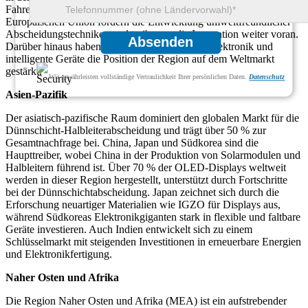
Fahrerassistenzsystemen. Die strengen Umweltvorschriften der
Europäischen Union fördern die Entwicklung umweltfreundlicher
Abscheidungstechniken und treiben so die Innovation weiter voran.
Absenden
Darüber hinaus haben Investitionen in flexible Elektronik und
intelligente Geräte die Position der Region auf dem Weltmarkt
gestärkt.
Wir gewährleisten vollständige Vertraulichkeit Ihrer persönlichen Daten.
Datenschutz
Asien-Pazifik
Der asiatisch-pazifische Raum dominiert den globalen Markt für die
Dünnschicht-Halbleiterabscheidung und trägt über 50 % zur
Gesamtnachfrage bei. China, Japan und Südkorea sind die
Haupttreiber, wobei China in der Produktion von Solarmodulen und
Halbleitern führend ist. Über 70 % der OLED-Displays weltweit
werden in dieser Region hergestellt, unterstützt durch Fortschritte
bei der Dünnschichtabscheidung. Japan zeichnet sich durch die
Erforschung neuartiger Materialien wie IGZO für Displays aus,
während Südkoreas Elektronikgiganten stark in flexible und faltbare
Geräte investieren. Auch Indien entwickelt sich zu einem
Schlüsselmarkt mit steigenden Investitionen in erneuerbare Energien
und Elektronikfertigung.
Naher Osten und Afrika
Die Region Naher Osten und Afrika (MEA) ist ein aufstrebender