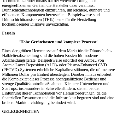
Techniken. Darüber hinaus hat der weltweite Drang nach
energieeffizienten Geräten die Hersteller dazu veranlasst,
Dünnschichttechnologien einzuführen, um leichtere, dünnere und
effizientere Komponenten herzustellen. Beispielsweise sind
Dünnschichttransistoren (TFTs) heute für die Herstellung
hochauflösender Displays unverzichtbar.
Fesseln
"
Hohe Gerätekosten und komplexe Prozesse
"
Eines der größten Hemmnisse auf dem Markt für die Dünnschicht-
Halbleiterabscheidung sind die hohen Kosten für moderne
Abscheidungsgeräte. Beispielsweise erfordert der Aufbau von
Atomic Layer Deposition (ALD)- oder Plasma-Enhanced CVD
(PECVD)-Systemen erhebliche Kapitalinvestitionen, die oft mehrere
Millionen Dollar pro Einheit übersteigen. Darüber hinaus erfordert
die Komplexität dieser Prozesse hochqualifizierte Bediener und
strenge Qualitätskontrollmaßnahmen. Kleinere Unternehmen und
Start-ups, insbesondere in Schwellenländern, stehen bei der
Einführung dieser Technologien vor Herausforderungen, da die
finanziellen Ressourcen und die Infrastruktur begrenzt sind und eine
breitere Marktdurchdringung behindert wird.
GELEGENHEITEN