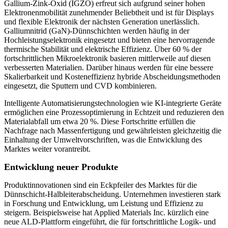
Gallium-Zink-Oxid (IGZO) erfreut sich aufgrund seiner hohen
Elektronenmobilität zunehmender Beliebtheit und ist für Displays
und flexible Elektronik der nächsten Generation unerlässlich.
Galliumnitrid (GaN)-Dünnschichten werden häufig in der
Hochleistungselektronik eingesetzt und bieten eine hervorragende
thermische Stabilität und elektrische Effizienz. Über 60 % der
fortschrittlichen Mikroelektronik basieren mittlerweile auf diesen
verbesserten Materialien. Darüber hinaus werden für eine bessere
Skalierbarkeit und Kosteneffizienz hybride Abscheidungsmethoden
eingesetzt, die Sputtern und CVD kombinieren.
Intelligente Automatisierungstechnologien wie KI-integrierte Geräte
ermöglichen eine Prozessoptimierung in Echtzeit und reduzieren den
Materialabfall um etwa 20 %. Diese Fortschritte erfüllen die
Nachfrage nach Massenfertigung und gewährleisten gleichzeitig die
Einhaltung der Umweltvorschriften, was die Entwicklung des
Marktes weiter vorantreibt.
Entwicklung neuer Produkte
Produktinnovationen sind ein Eckpfeiler des Marktes für die
Dünnschicht-Halbleiterabscheidung. Unternehmen investieren stark
in Forschung und Entwicklung, um Leistung und Effizienz zu
steigern. Beispielsweise hat Applied Materials Inc. kürzlich eine
neue ALD-Plattform eingeführt, die für fortschrittliche Logik- und