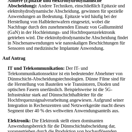
Andere (Epitaxie und elektrohydrodynamische
Abscheidung):
Andere Techniken, einschließlich Epitaxie und
elektrohydrodynamische Abscheidung, gewinnen für spezielle
Anwendungen an Bedeutung. Epitaxie wird häufig bei der
Herstellung von Halbleiterwafern eingesetzt, wobei die
Nachfrage durch den zunehmenden Einsatz von Galliumnitrid
(GaN) in der Hochleistungs- und Hochfrequenzelektronik
getrieben wird. Die elektrohydrodynamische Abscheidung findet
in Nischenanwendungen wie nanoskaligen Beschichtungen für
Sensoren und medizinische Implantate Anwendung.
Auf Antrag
IT und Telekommunikation:
Der IT- und
Telekommunikationssektor ist ein bedeutender Abnehmer von
Dünnschicht-Abscheidungstechnologien. Dünne Filme sind für
die Herstellung von Bauteilen wie Transistoren, Dioden und
optischen Fasern unerlässlich. Beispielsweise ist die 5G-
Infrastruktur stark auf Dünnschichthalbleiter für die
Hochfrequenzsignalverarbeitung angewiesen. Aufgrund seiner
Integration in Rechenzentren und Netzwerkgeräte macht dieses
Segment über 40 % des weltweiten Anwendungsanteils aus.
Elektronik:
Die Elektronik stellt einen dominanten
Anwendungsbereich für die Dünnschichtabscheidung dar,
vorangetrieben durch die Produktion von hochauflösenden