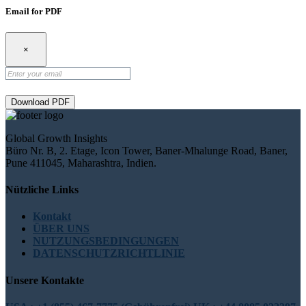
Email for PDF
×
Download PDF
Global Growth Insights
Büro Nr. B, 2. Etage, Icon Tower, Baner-Mhalunge Road, Baner,
Pune 411045, Maharashtra, Indien.
Nützliche Links
Kontakt
ÜBER UNS
NUTZUNGSBEDINGUNGEN
DATENSCHUTZRICHTLINIE
Unsere Kontakte