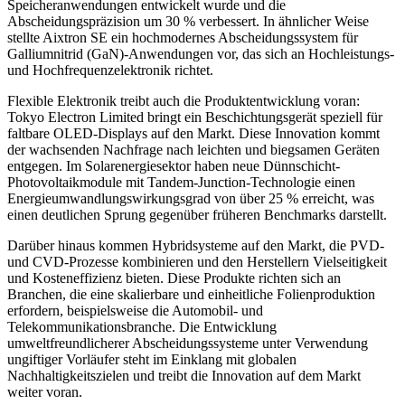
Speicheranwendungen entwickelt wurde und die
Abscheidungspräzision um 30 % verbessert. In ähnlicher Weise
stellte Aixtron SE ein hochmodernes Abscheidungssystem für
Galliumnitrid (GaN)-Anwendungen vor, das sich an Hochleistungs-
und Hochfrequenzelektronik richtet.
Flexible Elektronik treibt auch die Produktentwicklung voran:
Tokyo Electron Limited bringt ein Beschichtungsgerät speziell für
faltbare OLED-Displays auf den Markt. Diese Innovation kommt
der wachsenden Nachfrage nach leichten und biegsamen Geräten
entgegen. Im Solarenergiesektor haben neue Dünnschicht-
Photovoltaikmodule mit Tandem-Junction-Technologie einen
Energieumwandlungswirkungsgrad von über 25 % erreicht, was
einen deutlichen Sprung gegenüber früheren Benchmarks darstellt.
Darüber hinaus kommen Hybridsysteme auf den Markt, die PVD-
und CVD-Prozesse kombinieren und den Herstellern Vielseitigkeit
und Kosteneffizienz bieten. Diese Produkte richten sich an
Branchen, die eine skalierbare und einheitliche Folienproduktion
erfordern, beispielsweise die Automobil- und
Telekommunikationsbranche. Die Entwicklung
umweltfreundlicherer Abscheidungssysteme unter Verwendung
ungiftiger Vorläufer steht im Einklang mit globalen
Nachhaltigkeitszielen und treibt die Innovation auf dem Markt
weiter voran.