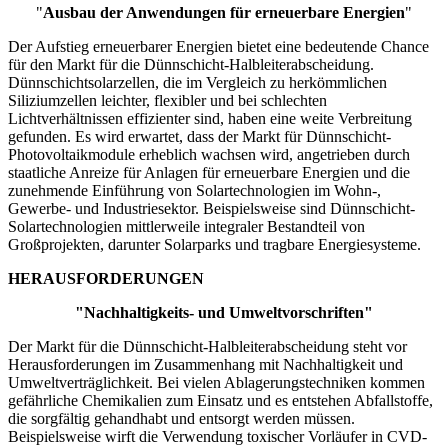
"
Ausbau der Anwendungen für erneuerbare Energien
"
Der Aufstieg erneuerbarer Energien bietet eine bedeutende Chance
für den Markt für die Dünnschicht-Halbleiterabscheidung.
Dünnschichtsolarzellen, die im Vergleich zu herkömmlichen
Siliziumzellen leichter, flexibler und bei schlechten
Lichtverhältnissen effizienter sind, haben eine weite Verbreitung
gefunden. Es wird erwartet, dass der Markt für Dünnschicht-
Photovoltaikmodule erheblich wachsen wird, angetrieben durch
staatliche Anreize für Anlagen für erneuerbare Energien und die
zunehmende Einführung von Solartechnologien im Wohn-,
Gewerbe- und Industriesektor. Beispielsweise sind Dünnschicht-
Solartechnologien mittlerweile integraler Bestandteil von
Großprojekten, darunter Solarparks und tragbare Energiesysteme.
HERAUSFORDERUNGEN
"Nachhaltigkeits- und Umweltvorschriften"
Der Markt für die Dünnschicht-Halbleiterabscheidung steht vor
Herausforderungen im Zusammenhang mit Nachhaltigkeit und
Umweltverträglichkeit. Bei vielen Ablagerungstechniken kommen
gefährliche Chemikalien zum Einsatz und es entstehen Abfallstoffe,
die sorgfältig gehandhabt und entsorgt werden müssen.
Beispielsweise wirft die Verwendung toxischer Vorläufer in CVD-