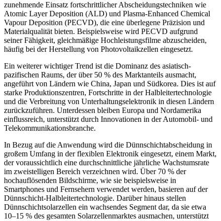
zunehmende Einsatz fortschrittlicher Abscheidungstechniken wie
Atomic Layer Deposition (ALD) und Plasma-Enhanced Chemical
Vapour Deposition (PECVD), die eine überlegene Präzision und
Materialqualität bieten. Beispielsweise wird PECVD aufgrund
seiner Fähigkeit, gleichmäßige Hochleistungsfilme abzuscheiden,
häufig bei der Herstellung von Photovoltaikzellen eingesetzt.
Ein weiterer wichtiger Trend ist die Dominanz des asiatisch-
pazifischen Raums, der über 50 % des Marktanteils ausmacht,
angeführt von Ländern wie China, Japan und Südkorea. Dies ist auf
starke Produktionszentren, Fortschritte in der Halbleitertechnologie
und die Verbreitung von Unterhaltungselektronik in diesen Ländern
zurückzuführen. Unterdessen bleiben Europa und Nordamerika
einflussreich, unterstützt durch Innovationen in der Automobil- und
Telekommunikationsbranche.
In Bezug auf die Anwendung wird die Dünnschichtabscheidung in
großem Umfang in der flexiblen Elektronik eingesetzt, einem Markt,
der voraussichtlich eine durchschnittliche jährliche Wachstumsrate
im zweistelligen Bereich verzeichnen wird. Über 70 % der
hochauflösenden Bildschirme, wie sie beispielsweise in
Smartphones und Fernsehern verwendet werden, basieren auf der
Dünnschicht-Halbleitertechnologie. Darüber hinaus stellen
Dünnschichtsolarzellen ein wachsendes Segment dar, da sie etwa
10–15 % des gesamten Solarzellenmarktes ausmachen, unterstützt