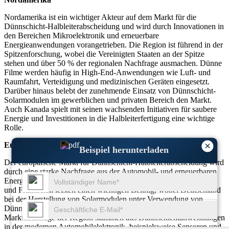
Nordamerika ist ein wichtiger Akteur auf dem Markt für die
Dünnschicht-Halbleiterabscheidung und wird durch Innovationen in
den Bereichen Mikroelektronik und erneuerbare
Energieanwendungen vorangetrieben. Die Region ist führend in der
Spitzenforschung, wobei die Vereinigten Staaten an der Spitze
stehen und über 50 % der regionalen Nachfrage ausmachen. Dünne
Filme werden häufig in High-End-Anwendungen wie Luft- und
Raumfahrt, Verteidigung und medizinischen Geräten eingesetzt.
Darüber hinaus belebt der zunehmende Einsatz von Dünnschicht-
Solarmodulen im gewerblichen und privaten Bereich den Markt.
Auch Kanada spielt mit seinen wachsenden Initiativen für saubere
Energie und Investitionen in die Halbleiterfertigung eine wichtige
Rolle.
×
Europa
Beispiel herunterladen
Der europäische Markt für Dünnschicht-Halbleiterabscheidung wird
durch eine starke Nachfrage aus der Automobil- und erneuerbaren
Energiebranche gestützt. Deutschland, das Vereinigte Königreich
und Frankreich leisten einen wichtigen Beitrag, wobei Deutschland
bei der Herstellung von Solarmodulen unter Verwendung von
Dünnschichttechnologien führend ist. Ungefähr 30 % der
Marktnachfrage der Region stammen aus Dünnschichtanwendungen
in der modernen Automobilelektronik, beispielsweise Sensoren und