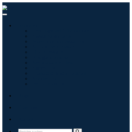
Branchen
Tecnologie dell'informazione
Assistenza sanitaria
Macchinari e attrezzature
Automotive e trasporti
Cibo e bevande
Energia e potenza
Aerospaziale e difesa
Agricoltura
Prodotti chimici e materiali
Architettura
Beni di consumo
Blogs
Über uns
Kontakt