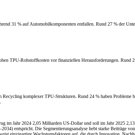
ährend 31 % auf Automobilkomponenten entfallen. Rund 27 % der Unte
r hohen TPU-Rohstoffkosten vor finanziellen Herausforderungen. Run
 Recycling komplexer TPU-Strukturen. Rund 24 % haben Probleme bei
.
rug im Jahr 2024 2,05 Milliarden US-Dollar und soll im Jahr 2025 2,13
034) entspricht. Die Segmentierungsanalyse hebt starke Beiträge v
t einzigartige Wachstumsfaktoren auf, die durch Innovation, Nachhal