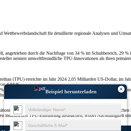
nd Wettbewerbslandschaft
für detaillierte regionale Analysen und Umsa
ll, angetrieben durch die Nachfrage von 34 % im Schuhbereich, 29 %
steller nennen umweltfreundliche TPU-Innovationen als ihren primä
rethan (TPU) erreichte im Jahr 2024 2,05 Milliarden US-Dollar, im Ja
von 4,04 %.
×
% auf die Automobilindustrie, 24 % auf Folien und Beschichtungen und
Beispiel herunterladen
huhinnovationen und 24 % Fortschritte bei medizinischem TPU.
ositioniert und verzeichnet ein hohes Wachstum im asiatisch-pazifisch
n industriellen TPU-Einführung ausmachen, wobei Nachhaltigkeit und