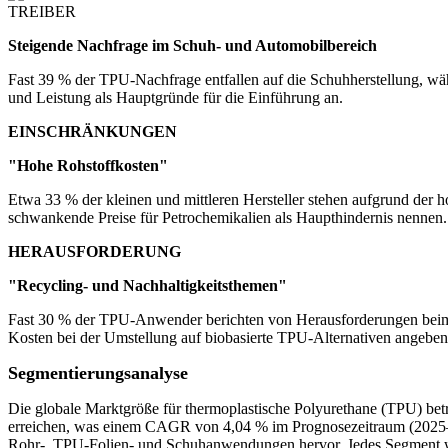
TREIBER
Steigende Nachfrage im Schuh- und Automobilbereich
Fast 39 % der TPU-Nachfrage entfallen auf die Schuhherstellung, w
und Leistung als Hauptgründe für die Einführung an.
EINSCHRÄNKUNGEN
"Hohe Rohstoffkosten"
Etwa 33 % der kleinen und mittleren Hersteller stehen aufgrund de
schwankende Preise für Petrochemikalien als Haupthindernis nennen.
HERAUSFORDERUNG
"Recycling- und Nachhaltigkeitsthemen"
Fast 30 % der TPU-Anwender berichten von Herausforderungen beim
Kosten bei der Umstellung auf biobasierte TPU-Alternativen angeben
Segmentierungsanalyse
Die globale Marktgröße für thermoplastische Polyurethane (TPU) bet
erreichen, was einem CAGR von 4,04 % im Prognosezeitraum (2025–2
Rohr-, TPU-Folien- und Schuhanwendungen hervor. Jedes Segment weis