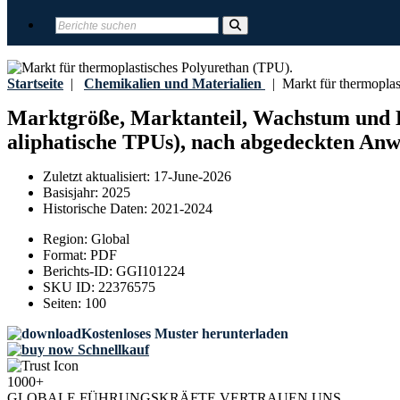
Startseite
|
Chemikalien und Materialien
|
Markt für thermoplas
Marktgröße, Marktanteil, Wachstum und B
aliphatische TPUs), nach abgedeckten An
Zuletzt aktualisiert:
17-June-2026
Basisjahr:
2025
Historische Daten:
2021-2024
Region:
Global
Format:
PDF
Berichts-ID:
GGI101224
SKU ID:
22376575
Seiten:
100
Kostenloses Muster herunterladen
Schnellkauf
1000+
GLOBALE FÜHRUNGSKRÄFTE VERTRAUEN UNS