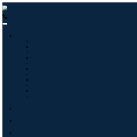
USA : +1 (855) 467-7775 (Gebührenfrei)
UK : +44 8085 022397
Branchen
Tecnologie dell'informazione
Assistenza sanitaria
Macchinari e attrezzature
Automotive e trasporti
Cibo e bevande
Energia e potenza
Aerospaziale e difesa
Agricoltura
Prodotti chimici e materiali
Architettura
Beni di consumo
Blogs
Über uns
Kontakt