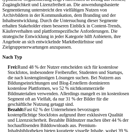
Zugänglichkeit und Lizenzfreiheit an. Die anwendungsbasierte
Segmentierung unterstreicht den vielfältigen Nutzen von
Archivbildern in der Kommunikation, dem Branding und der
Inhaltsentwicklung. Durch die Untersuchung dieser Segmente
erhalten Stakeholder einen besseren Einblick in Content-Trends,
Käuferverhalten und plattformspezifische Anforderungen. Die
strategische Entwicklung in jeder Kategorie hilft Anbietern, ihre
Angebote an sich entwickelnde Marktbedürfnisse und
Zielgruppenerwartungen anzupassen.
Nach Typ
Frei:
Rund 48 % der Nutzer entscheiden sich für kostenlose
Stockfotos, insbesondere Freiberufler, Studenten und Startups,
die nach kostengünstigen Lösungen suchen. Bei Nutzern aus
Bildungseinrichtungen und Blog-Erstellern dominieren
kostenlose Plattformen, wo 52 % nichtkommerzielle
Bildmaterialien verwenden. Allerdings mangelt es im kostenlosen
Segment oft an Vielfalt, da nur 31 % der Bilder für die
geschäftliche Nutzung getaggt sind.
Bezahlt:
Fast 62 % der Unternehmen bevorzugen
kostenpflichtige Stockfotos aufgrund ihrer exklusiven Qualität
und Lizenzsicherheit. Bezahlte Bildnutzer machen über 44 % der
hochauflösenden Bilddownloads aus. Premium-
Inhaltsbibliotheken bieten kuratierte visuelle Inhalte, wobei 39 %