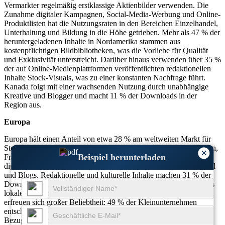
Vermarkter regelmäßig erstklassige Aktienbilder verwenden. Die
Zunahme digitaler Kampagnen, Social-Media-Werbung und Online-
Produktlisten hat die Nutzungsraten in den Bereichen Einzelhandel,
Unterhaltung und Bildung in die Höhe getrieben. Mehr als 47 % der
heruntergeladenen Inhalte in Nordamerika stammen aus
kostenpflichtigen Bildbibliotheken, was die Vorliebe für Qualität
und Exklusivität unterstreicht. Darüber hinaus verwenden über 35 %
der auf Online-Medienplattformen veröffentlichten redaktionellen
Inhalte Stock-Visuals, was zu einer konstanten Nachfrage führt.
Kanada folgt mit einer wachsenden Nutzung durch unabhängige
Kreative und Blogger und macht 11 % der Downloads in der
Region aus.
Europa
Europa hält einen Anteil von etwa 28 % am weltweiten Markt für
Stockbilder, wobei die Verbreitung in Deutschland, Großbritannien,
×
Beispiel herunterladen
Frankreich und Italien stark ausgeprägt ist. Mehr als 42 % der
digitalen Verlage in der Region integrieren Stock-Visuals in Artikel
und Blogs. Redaktionelle und kulturelle Inhalte machen 31 % der
Downloads aus, da europäische Nutzer authentische Bilder für das
lokale Geschichtenerzählen bevorzugen. Bezahlte Bildplattformen
erfreuen sich großer Beliebtheit: 49 % der Kleinunternehmen
entscheiden sich für abonnementbasierte Modelle. Visuals mit
Bezug zu Nachhaltigkeit, historischen Archiven und Architektur