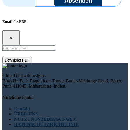
Absenden
Email for PDF
×
Download PDF
Global Growth Insights
Büro Nr. B, 2. Etage, Icon Tower, Baner-Mhalunge Road, Baner,
Pune 411045, Maharashtra, Indien.
Nützliche Links
Kontakt
ÜBER UNS
NUTZUNGSBEDINGUNGEN
DATENSCHUTZRICHTLINIE