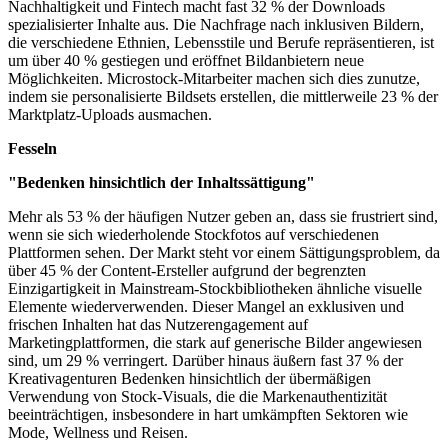
Nachhaltigkeit und Fintech macht fast 32 % der Downloads
spezialisierter Inhalte aus. Die Nachfrage nach inklusiven Bildern,
die verschiedene Ethnien, Lebensstile und Berufe repräsentieren, ist
um über 40 % gestiegen und eröffnet Bildanbietern neue
Möglichkeiten. Microstock-Mitarbeiter machen sich dies zunutze,
indem sie personalisierte Bildsets erstellen, die mittlerweile 23 % der
Marktplatz-Uploads ausmachen.
Fesseln
"Bedenken hinsichtlich der Inhaltssättigung"
Mehr als 53 % der häufigen Nutzer geben an, dass sie frustriert sind,
wenn sie sich wiederholende Stockfotos auf verschiedenen
Plattformen sehen. Der Markt steht vor einem Sättigungsproblem, da
über 45 % der Content-Ersteller aufgrund der begrenzten
Einzigartigkeit in Mainstream-Stockbibliotheken ähnliche visuelle
Elemente wiederverwenden. Dieser Mangel an exklusiven und
frischen Inhalten hat das Nutzerengagement auf
Marketingplattformen, die stark auf generische Bilder angewiesen
sind, um 29 % verringert. Darüber hinaus äußern fast 37 % der
Kreativagenturen Bedenken hinsichtlich der übermäßigen
Verwendung von Stock-Visuals, die die Markenauthentizität
beeinträchtigen, insbesondere in hart umkämpften Sektoren wie
Mode, Wellness und Reisen.