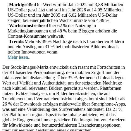
Marktgröße:
Der Wert wird im Jahr 2025 auf 3,88 Milliarden
US-Dollar geschätzt und soll im Jahr 2026 auf 4,05 Milliarden
US-Dollar und im Jahr 2035 auf 6,02 Milliarden US-Dollar
steigen, bei einer jährlichen Wachstumsrate von 4,49 %.
Wachstumstreiber:
Über 62 % der Nutzung in
Marketingkampagnen und 48 % beim Bloggen erhöhen die
Content-Konsumrate weltweit.
Trends:
Mehr als 39 % Nachfrage nach KI-kuratierten Bildern
und ein Anstieg um 31 % bei mobilbasierten Bilddownloads
treiben Innovationen voran.
Mehr lesen..
Der Stock-Images-Markt entwickelt sich rasant mit Fortschritten in
der KI-basierten Personalisierung, dem mobilen Zugriff und der
inklusiven Inhaltsdarstellung. Über 35 % der neuen Uploads legen
Wert auf Vielfalt und Authentizität, um der steigenden Nachfrage
nach kulturell relevanten Bildern gerecht zu werden. Plattformen
nutzen Echtzeitanalysen, um Bilder bereitzustellen, die auf
Trendthemen und Verbraucherabsichten abgestimmt sind. Mehr als
26 % der Downloads erfolgen mittlerweile über Smartphone-Apps,
was auf eine Veränderung des Surfverhaltens hindeutet. Da 21 %
der Plattformen regionalspezifische Inhalte anbieten, wird das
globale Engagement immer gezielter. Die Integration von Anreizen
für Mitwirkende und benutzerdefinierten Lizenzierungsoptionen
trägt zur weiteren Gestaltung eines dynamischen,