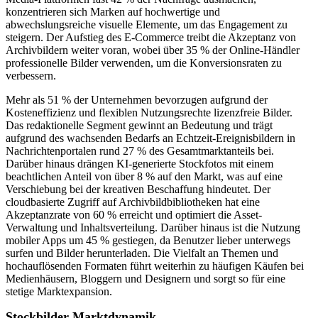
konzentrieren sich Marken auf hochwertige und
abwechslungsreiche visuelle Elemente, um das Engagement zu
steigern. Der Aufstieg des E-Commerce treibt die Akzeptanz von
Archivbildern weiter voran, wobei über 35 % der Online-Händler
professionelle Bilder verwenden, um die Konversionsraten zu
verbessern.
Mehr als 51 % der Unternehmen bevorzugen aufgrund der
Kosteneffizienz und flexiblen Nutzungsrechte lizenzfreie Bilder.
Das redaktionelle Segment gewinnt an Bedeutung und trägt
aufgrund des wachsenden Bedarfs an Echtzeit-Ereignisbildern in
Nachrichtenportalen rund 27 % des Gesamtmarktanteils bei.
Darüber hinaus drängen KI-generierte Stockfotos mit einem
beachtlichen Anteil von über 8 % auf den Markt, was auf eine
Verschiebung bei der kreativen Beschaffung hindeutet. Der
cloudbasierte Zugriff auf Archivbildbibliotheken hat eine
Akzeptanzrate von 60 % erreicht und optimiert die Asset-
Verwaltung und Inhaltsverteilung. Darüber hinaus ist die Nutzung
mobiler Apps um 45 % gestiegen, da Benutzer lieber unterwegs
surfen und Bilder herunterladen. Die Vielfalt an Themen und
hochauflösenden Formaten führt weiterhin zu häufigen Käufen bei
Medienhäusern, Bloggern und Designern und sorgt so für eine
stetige Marktexpansion.
Stockbilder Marktdynamik