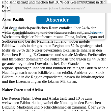
sind sehr gefragt und machen fast 36 % der Gesamtnutzung in der
Region aus. Kreativagenturen in ganz Europa konzentrieren sich
weiterhin auf die Produktion lokal relevanter Inhalte.
Absenden
Asien-Pazifik
Auf den asiatisch-pazifischen Raum entfallen über 24 % der
weltweiten Bildnutzung, und der Raum wächst aufgrund des
Wir gewährleisten vollständige Vertraulichkeit Ihrer persönlichen Daten.
Datenschutz
Wachstums digitaler Plattformen rasant. China, Indien, Japan und
Südkorea sind bei der Nachfrage führend, wobei mobile
Bilddownloads in der gesamten Region um 52 % gestiegen sind.
Mehr als 39 % der Nutzer bevorzugen lokalisierte Inhalte in den
Bereichen Bildung, E-Commerce und soziale Medien. Freiberufler
und Influencer dominieren die Nutzerbasis und tragen zu 44 % der
gesamten regionalen Downloads bei. Der Wandel hin zu
regionalsprachigen Inhalten und kulturell vielfältigen Bildern hat die
Nachfrage nach neuen Bildlieferanten erhöht. Anbieter von Stock-
Bildern, die in die Region expandieren, passen ihr Inhaltsangebot
und ihre Lizenzierung an die lokalen Märkte an.
Naher Osten und Afrika
Die Region Naher Osten und Afrika trägt rund 10 % zum
weltweiten Bildmarkt bei, wobei die Nutzung in den Bereichen
Bildung, Marketing und Nachrichtenmedien zunimmt. Über 29 %