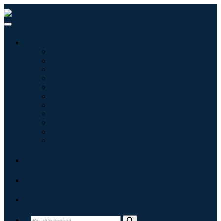
Branchen
Tecnologie dell'informazione
Assistenza sanitaria
Macchinari e attrezzature
Automotive e trasporti
Cibo e bevande
Energia e potenza
Aerospaziale e difesa
Agricoltura
Prodotti chimici e materiali
Architettura
Beni di consumo
Blogs
Über uns
Kontakt