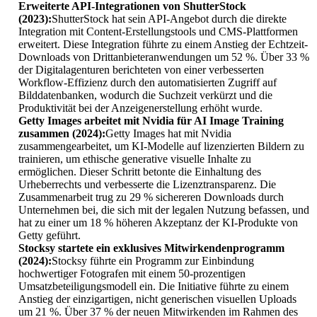
Erweiterte API-Integrationen von ShutterStock
(2023):
ShutterStock hat sein API-Angebot durch die direkte
Integration mit Content-Erstellungstools und CMS-Plattformen
erweitert. Diese Integration führte zu einem Anstieg der Echtzeit-
Downloads von Drittanbieteranwendungen um 52 %. Über 33 %
der Digitalagenturen berichteten von einer verbesserten
Workflow-Effizienz durch den automatisierten Zugriff auf
Bilddatenbanken, wodurch die Suchzeit verkürzt und die
Produktivität bei der Anzeigenerstellung erhöht wurde.
Getty Images arbeitet mit Nvidia für AI Image Training
zusammen (2024):
Getty Images hat mit Nvidia
zusammengearbeitet, um KI-Modelle auf lizenzierten Bildern zu
trainieren, um ethische generative visuelle Inhalte zu
ermöglichen. Dieser Schritt betonte die Einhaltung des
Urheberrechts und verbesserte die Lizenztransparenz. Die
Zusammenarbeit trug zu 29 % sichereren Downloads durch
Unternehmen bei, die sich mit der legalen Nutzung befassen, und
hat zu einer um 18 % höheren Akzeptanz der KI-Produkte von
Getty geführt.
Stocksy startete ein exklusives Mitwirkendenprogramm
(2024):
Stocksy führte ein Programm zur Einbindung
hochwertiger Fotografen mit einem 50-prozentigen
Umsatzbeteiligungsmodell ein. Die Initiative führte zu einem
Anstieg der einzigartigen, nicht generischen visuellen Uploads
um 21 %. Über 37 % der neuen Mitwirkenden im Rahmen des