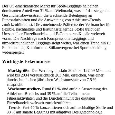
Der US-amerikanische Markt für Sport-Leggings hält einen
dominanten Anteil von 31 % am Weltmarkt, was auf das steigende
Gesundheitsbewusstsein, die wachsende Beteiligung an
Fitnessaktivitäten und die Ausweitung von Athleisure-Trends
zurückzuführen ist. Die zunehmende Präferenz der Verbraucher für
flexible, nachhaltige und leistungssteigernde Stoffe treibt den
Umsatz über Einzelhandels- und E-Commerce-Kanäle weltweit
voran. Die Nachfrage nach Kompressions-Leggings und
umweltfreundlichen Leggings steigt weiter, was einen Trend hin zu
Funktionalität, Komfort und Stilkonvergenz bei Sportbekleidung
widerspiegelt.
Wichtigste Erkenntnisse
Marktgröße
- Der Wert liegt im Jahr 2025 bei 127,59 Mio. und
wird bis 2034 voraussichtlich 263 Mio. erreichen, was einer
durchschnittlichen jährlichen Wachstumsrate von 7,5 %
entspricht.
Wachstumstreiber
- Rund 61 % sind auf die Ausweitung des
Athleisure-Bereichs und 39 % auf die Teilnahme an
Fitnessaktivitäten und die Durchdringung des digitalen
Einzelhandels weltweit zurückzuführen.
Trends
- Fast 44 % konzentrieren sich auf nachhaltige Stoffe und
33 % auf smarte Leggings mit adaptiver Designtechnologie.