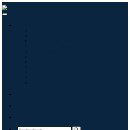
Branchen
Tecnologie dell'informazione
Assistenza sanitaria
Macchinari e attrezzature
Automotive e trasporti
Cibo e bevande
Energia e potenza
Aerospaziale e difesa
Agricoltura
Prodotti chimici e materiali
Architettura
Beni di consumo
Blogs
Über uns
Kontakt