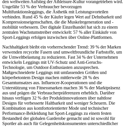
den weltweiten Aufstieg der Athleisure-Kultur vorangetrieben wird.
Ungefähr 53 % der Verbraucher bevorzugen
Multifunktionsleggings, die Ästhetik mit Leistungsvorteilen
verbinden. Rund 45 % der Käufer legen Wert auf Dehnbarkeit und
Kompressionseigenschaften, die die Muskelregeneration und -
mobilität verbessern. Der digitale Einzelhandel hat sich zu einem
zentralen Wachstumstreiber entwickelt: 57 % aller Einkäufe von
Sport-Leggings erfolgen inzwischen über Online-Plattformen.
Nachhaltigkeit bleibt ein vorherrschender Trend: 39 % der Marken
verwenden recycelte Fasern und umweltfreundliche Farbstoffe, um
die Umweltbelastung zu reduzieren. Fast 34 % der Unternehmen
entwickeln Leggings mit UV-Schutz und Anti-Geruchs-
Technologie, um Outdoor-Enthusiasten anzusprechen.
Maßgeschneiderte Leggings mit umfassenden Größen und
körperbetontem Design machen mittlerweile 28 % des
Gesamtumsatzes aus. Influencer-Kooperationen und die
Unterstützung von Fitnessmarken machen 36 % der Marktpräsenz
aus und prägen die Verbraucherpräferenzen erheblich. Darüber
hinaus verfügen 32 % der Produktinnovationen über nahtlose
Designs für verbesserte Haltbarkeit und weniger Scheuern. Die
Kombination aus komfortorientierter Mode und technischer
Performance-Bekleidung hat Sport-Leggings zu einem festen
Bestandteil der globalen Garderobe gemacht und ist sowohl für
Sportler als auch für Gelegenheitskonsumenten unterschiedlicher