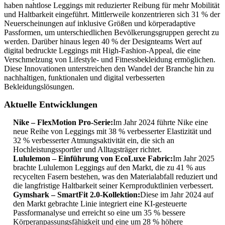
haben nahtlose Leggings mit reduzierter Reibung für mehr Mobilität
und Haltbarkeit eingeführt. Mittlerweile konzentrieren sich 31 % der
Neuerscheinungen auf inklusive Größen und körperadaptive
Passformen, um unterschiedlichen Bevölkerungsgruppen gerecht zu
werden. Darüber hinaus legen 40 % der Designteams Wert auf
digital bedruckte Leggings mit High-Fashion-Appeal, die eine
Verschmelzung von Lifestyle- und Fitnessbekleidung ermöglichen.
Diese Innovationen unterstreichen den Wandel der Branche hin zu
nachhaltigen, funktionalen und digital verbesserten
Bekleidungslösungen.
Aktuelle Entwicklungen
Nike – FlexMotion Pro-Serie:
Im Jahr 2024 führte Nike eine
neue Reihe von Leggings mit 38 % verbesserter Elastizität und
32 % verbesserter Atmungsaktivität ein, die sich an
Hochleistungssportler und Alltagsträger richtet.
Lululemon – Einführung von EcoLuxe Fabric:
Im Jahr 2025
brachte Lululemon Leggings auf den Markt, die zu 41 % aus
recycelten Fasern bestehen, was den Materialabfall reduziert und
die langfristige Haltbarkeit seiner Kernproduktlinien verbessert.
Gymshark – SmartFit 2.0-Kollektion:
Diese im Jahr 2024 auf
den Markt gebrachte Linie integriert eine KI-gesteuerte
Passformanalyse und erreicht so eine um 35 % bessere
Körperanpassungsfähigkeit und eine um 28 % höhere