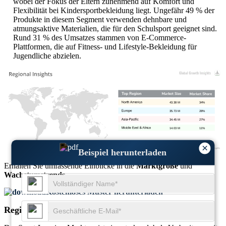
wobei der Fokus der Eltern zunehmend auf Komfort und
Flexibilität bei Kindersportbekleidung liegt. Ungefähr 49 % der
Produkte in diesem Segment verwenden dehnbare und
atmungsaktive Materialien, die für den Schulsport geeignet sind.
Rund 31 % des Umsatzes stammen von E-Commerce-
Plattformen, die auf Fitness- und Lifestyle-Bekleidung für
Jugendliche abzielen.
43.38 M
34%
35.73 M
28%
34.45 M
27%
14.03 M
11%
×
Beispiel herunterladen
Erhalten Sie umfassende Einblicke in die
Marktgröße
und
Wachstumstrends
Kostenloses Muster herunterladen
Regionaler Ausblick auf den Sport-Legging-Markt