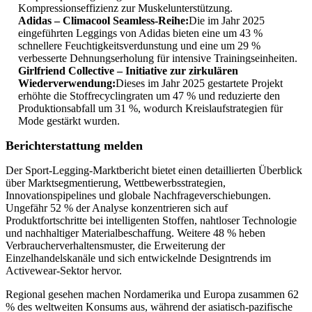
Kompressionseffizienz zur Muskelunterstützung.
Adidas – Climacool Seamless-Reihe:
Die im Jahr 2025
eingeführten Leggings von Adidas bieten eine um 43 %
schnellere Feuchtigkeitsverdunstung und eine um 29 %
verbesserte Dehnungserholung für intensive Trainingseinheiten.
Girlfriend Collective – Initiative zur zirkulären
Wiederverwendung:
Dieses im Jahr 2025 gestartete Projekt
erhöhte die Stoffrecyclingraten um 47 % und reduzierte den
Produktionsabfall um 31 %, wodurch Kreislaufstrategien für
Mode gestärkt wurden.
Berichterstattung melden
Der Sport-Legging-Marktbericht bietet einen detaillierten Überblick
über Marktsegmentierung, Wettbewerbsstrategien,
Innovationspipelines und globale Nachfrageverschiebungen.
Ungefähr 52 % der Analyse konzentrieren sich auf
Produktfortschritte bei intelligenten Stoffen, nahtloser Technologie
und nachhaltiger Materialbeschaffung. Weitere 48 % heben
Verbraucherverhaltensmuster, die Erweiterung der
Einzelhandelskanäle und sich entwickelnde Designtrends im
Activewear-Sektor hervor.
Regional gesehen machen Nordamerika und Europa zusammen 62
% des weltweiten Konsums aus, während der asiatisch-pazifische