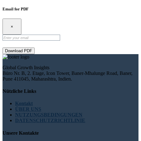
Email for PDF
×
Download PDF
Global Growth Insights
Büro Nr. B, 2. Etage, Icon Tower, Baner-Mhalunge Road, Baner,
Pune 411045, Maharashtra, Indien.
Nützliche Links
Kontakt
ÜBER UNS
NUTZUNGSBEDINGUNGEN
DATENSCHUTZRICHTLINIE
Unsere Kontakte