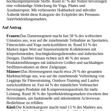
hochkomprimierende Stoffe. Rund 47 % der Nutzer bevorzugen
eine vollständige Abdeckung für Yoga, Pilates und
Ausdauersport. Mit verbesserter Haltbarkeit und stilvoller
Ästhetik bleibt diese Kategorie der Eckpfeiler des Premium-
Aktivbekleidungsmarktes.
Auf Antrag
Frauen:
Das Damensegment macht fast 58 % des weltweiten
Umsatzes aus, was auf die zunehmende Teilnahme an Sportarten,
Fitnessclubs und Yoga zurückzuführen ist. Rund 63 % der
Marken legen Wert auf frauenorientierte Kollektionen mit
körperformenden, feuchtigkeitsregulierenden und ästhetischen
Designs. Darüber hinaus richten sich 46 % der neuen
Produkteinführungen mit inklusiven Größen und nachhaltigen
Stoffinnovationen an diese Zielgruppe.
Männer:
Das Herrensegment macht etwa 29 % der gesamten
Marktnachfrage aus, was auf die zunehmende Verbreitung von
Leggings für Fitnesstraining, Outdoor-Training und Laufen
zurückzuführen ist. Fast 44 % der männlichen Verbraucher
bevorzugen Produkte mit Kompressionspassform für mehr
Leistung. Rund 36 % der Sportbekleidungsmarken erweitern ihre
Herrenlinien, um funktionelle und stilorientierte Activewear-
Bedürfnisse zu erfüllen.
Kind:
Die Kinderkategorie macht rund 13 % des Marktes aus,