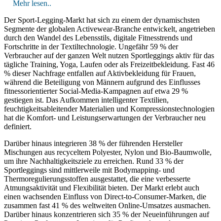
Mehr lesen..
Der Sport-Legging-Markt hat sich zu einem der dynamischsten
Segmente der globalen Activewear-Branche entwickelt, angetrieben
durch den Wandel des Lebensstils, digitale Fitnesstrends und
Fortschritte in der Textiltechnologie. Ungefähr 59 % der
Verbraucher auf der ganzen Welt nutzen Sportleggings aktiv für das
tägliche Training, Yoga, Laufen oder als Freizeitbekleidung. Fast 46
% dieser Nachfrage entfallen auf Aktivbekleidung für Frauen,
während die Beteiligung von Männern aufgrund des Einflusses
fitnessorientierter Social-Media-Kampagnen auf etwa 29 %
gestiegen ist. Das Aufkommen intelligenter Textilien,
feuchtigkeitsableitender Materialien und Kompressionstechnologien
hat die Komfort- und Leistungserwartungen der Verbraucher neu
definiert.
Darüber hinaus integrieren 38 % der führenden Hersteller
Mischungen aus recyceltem Polyester, Nylon und Bio-Baumwolle,
um ihre Nachhaltigkeitsziele zu erreichen. Rund 33 % der
Sportleggings sind mittlerweile mit Bodymapping- und
Thermoregulierungsstoffen ausgestattet, die eine verbesserte
Atmungsaktivität und Flexibilität bieten. Der Markt erlebt auch
einen wachsenden Einfluss von Direct-to-Consumer-Marken, die
zusammen fast 41 % des weltweiten Online-Umsatzes ausmachen.
Darüber hinaus konzentrieren sich 35 % der Neueinführungen auf