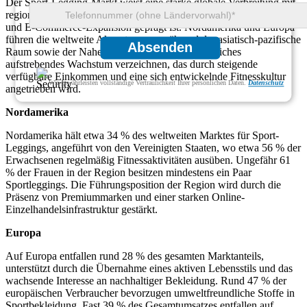
Der Sport-Legging-Markt weist eine starke globale Verbreitung mit
regionaler Dominanz auf, die durch Modetrends, Fitnessbeteiligung
und E-Commerce-Expansion geprägt ist. Nordamerika und Europa
führen die weltweite Akzeptanz an, während der asiatisch-pazifische
Absenden
Raum sowie der Nahe Osten und Afrika ein deutliches
aufstrebendes Wachstum verzeichnen, das durch steigende
verfügbare Einkommen und eine sich entwickelnde Fitnesskultur
Wir gewährleisten vollständige Vertraulichkeit Ihrer persönlichen Daten.
Datenschutz
angetrieben wird.
Nordamerika
Nordamerika hält etwa 34 % des weltweiten Marktes für Sport-
Leggings, angeführt von den Vereinigten Staaten, wo etwa 56 % der
Erwachsenen regelmäßig Fitnessaktivitäten ausüben. Ungefähr 61
% der Frauen in der Region besitzen mindestens ein Paar
Sportleggings. Die Führungsposition der Region wird durch die
Präsenz von Premiummarken und einer starken Online-
Einzelhandelsinfrastruktur gestärkt.
Europa
Auf Europa entfallen rund 28 % des gesamten Marktanteils,
unterstützt durch die Übernahme eines aktiven Lebensstils und das
wachsende Interesse an nachhaltiger Bekleidung. Rund 47 % der
europäischen Verbraucher bevorzugen umweltfreundliche Stoffe in
Sportbekleidung. Fast 39 % des Gesamtumsatzes entfallen auf