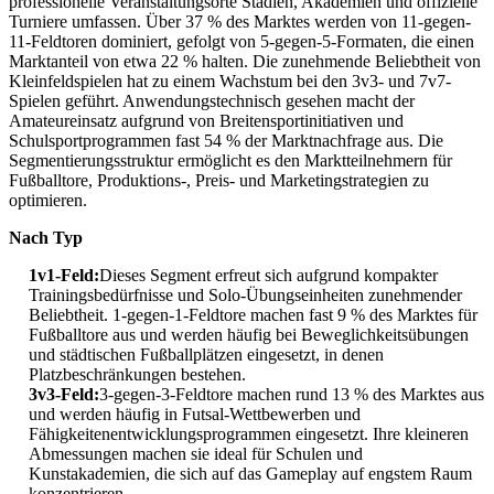
professionelle Veranstaltungsorte Stadien, Akademien und offizielle
Turniere umfassen. Über 37 % des Marktes werden von 11-gegen-
11-Feldtoren dominiert, gefolgt von 5-gegen-5-Formaten, die einen
Marktanteil von etwa 22 % halten. Die zunehmende Beliebtheit von
Kleinfeldspielen hat zu einem Wachstum bei den 3v3- und 7v7-
Spielen geführt. Anwendungstechnisch gesehen macht der
Amateureinsatz aufgrund von Breitensportinitiativen und
Schulsportprogrammen fast 54 % der Marktnachfrage aus. Die
Segmentierungsstruktur ermöglicht es den Marktteilnehmern für
Fußballtore, Produktions-, Preis- und Marketingstrategien zu
optimieren.
Nach Typ
1v1-Feld:
Dieses Segment erfreut sich aufgrund kompakter
Trainingsbedürfnisse und Solo-Übungseinheiten zunehmender
Beliebtheit. 1-gegen-1-Feldtore machen fast 9 % des Marktes für
Fußballtore aus und werden häufig bei Beweglichkeitsübungen
und städtischen Fußballplätzen eingesetzt, in denen
Platzbeschränkungen bestehen.
3v3-Feld:
3-gegen-3-Feldtore machen rund 13 % des Marktes aus
und werden häufig in Futsal-Wettbewerben und
Fähigkeitenentwicklungsprogrammen eingesetzt. Ihre kleineren
Abmessungen machen sie ideal für Schulen und
Kunstakademien, die sich auf das Gameplay auf engstem Raum
konzentrieren.