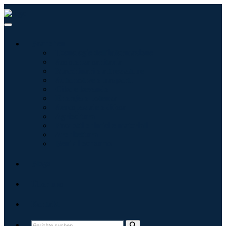
Branchen
Tecnologie dell'informazione
Assistenza sanitaria
Macchinari e attrezzature
Automotive e trasporti
Cibo e bevande
Energia e potenza
Aerospaziale e difesa
Agricoltura
Prodotti chimici e materiali
Architettura
Beni di consumo
Blogs
Über uns
Kontakt