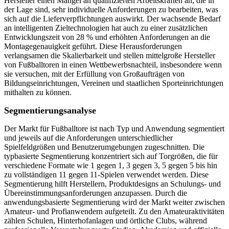
Hersteller einen Mangel an qualifizierten Arbeitskräften an, die in
der Lage sind, sehr individuelle Anforderungen zu bearbeiten, was
sich auf die Lieferverpflichtungen auswirkt. Der wachsende Bedarf
an intelligenten Zieltechnologien hat auch zu einer zusätzlichen
Entwicklungszeit von 28 % und erhöhten Anforderungen an die
Montagegenauigkeit geführt. Diese Herausforderungen
verlangsamen die Skalierbarkeit und stellen mittelgroße Hersteller
von Fußballtoren in einen Wettbewerbsnachteil, insbesondere wenn
sie versuchen, mit der Erfüllung von Großaufträgen von
Bildungseinrichtungen, Vereinen und staatlichen Sporteinrichtungen
mithalten zu können.
Segmentierungsanalyse
Der Markt für Fußballtore ist nach Typ und Anwendung segmentiert
und jeweils auf die Anforderungen unterschiedlicher
Spielfeldgrößen und Benutzerumgebungen zugeschnitten. Die
typbasierte Segmentierung konzentriert sich auf Torgrößen, die für
verschiedene Formate wie 1 gegen 1, 3 gegen 3, 5 gegen 5 bis hin
zu vollständigen 11 gegen 11-Spielen verwendet werden. Diese
Segmentierung hilft Herstellern, Produktdesigns an Schulungs- und
Übereinstimmungsanforderungen anzupassen. Durch die
anwendungsbasierte Segmentierung wird der Markt weiter zwischen
Amateur- und Profianwendern aufgeteilt. Zu den Amateuraktivitäten
zählen Schulen, Hinterhofanlagen und örtliche Clubs, während