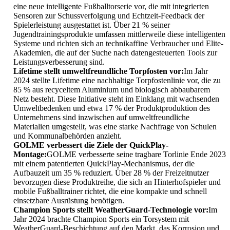
eine neue intelligente Fußballtorserie vor, die mit integrierten
Sensoren zur Schussverfolgung und Echtzeit-Feedback der
Spielerleistung ausgestattet ist. Über 21 % seiner
Jugendtrainingsprodukte umfassen mittlerweile diese intelligenten
Systeme und richten sich an technikaffine Verbraucher und Elite-
Akademien, die auf der Suche nach datengesteuerten Tools zur
Leistungsverbesserung sind.
Lifetime stellt umweltfreundliche Torpfosten vor:
Im Jahr
2024 stellte Lifetime eine nachhaltige Torpfostenlinie vor, die zu
85 % aus recyceltem Aluminium und biologisch abbaubarem
Netz besteht. Diese Initiative steht im Einklang mit wachsenden
Umweltbedenken und etwa 17 % der Produktproduktion des
Unternehmens sind inzwischen auf umweltfreundliche
Materialien umgestellt, was eine starke Nachfrage von Schulen
und Kommunalbehörden anzieht.
GOLME verbessert die Ziele der QuickPlay-
Montage:
GOLME verbesserte seine tragbare Torlinie Ende 2023
mit einem patentierten QuickPlay-Mechanismus, der die
Aufbauzeit um 35 % reduziert. Über 28 % der Freizeitnutzer
bevorzugen diese Produktreihe, die sich an Hinterhofspieler und
mobile Fußballtrainer richtet, die eine kompakte und schnell
einsetzbare Ausrüstung benötigen.
Champion Sports stellt WeatherGuard-Technologie vor:
Im
Jahr 2024 brachte Champion Sports ein Torsystem mit
WeatherGuard-Beschichtung auf den Markt, das Korrosion und