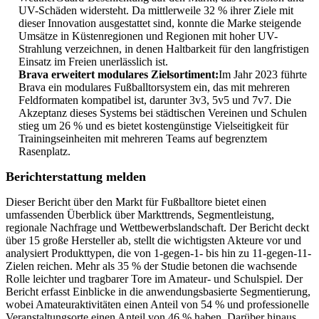
UV-Schäden widersteht. Da mittlerweile 32 % ihrer Ziele mit
dieser Innovation ausgestattet sind, konnte die Marke steigende
Umsätze in Küstenregionen und Regionen mit hoher UV-
Strahlung verzeichnen, in denen Haltbarkeit für den langfristigen
Einsatz im Freien unerlässlich ist.
Brava erweitert modulares Zielsortiment:
Im Jahr 2023 führte
Brava ein modulares Fußballtorsystem ein, das mit mehreren
Feldformaten kompatibel ist, darunter 3v3, 5v5 und 7v7. Die
Akzeptanz dieses Systems bei städtischen Vereinen und Schulen
stieg um 26 % und es bietet kostengünstige Vielseitigkeit für
Trainingseinheiten mit mehreren Teams auf begrenztem
Rasenplatz.
Berichterstattung melden
Dieser Bericht über den Markt für Fußballtore bietet einen
umfassenden Überblick über Markttrends, Segmentleistung,
regionale Nachfrage und Wettbewerbslandschaft. Der Bericht deckt
über 15 große Hersteller ab, stellt die wichtigsten Akteure vor und
analysiert Produkttypen, die von 1-gegen-1- bis hin zu 11-gegen-11-
Zielen reichen. Mehr als 35 % der Studie betonen die wachsende
Rolle leichter und tragbarer Tore im Amateur- und Schulspiel. Der
Bericht erfasst Einblicke in die anwendungsbasierte Segmentierung,
wobei Amateuraktivitäten einen Anteil von 54 % und professionelle
Veranstaltungsorte einen Anteil von 46 % haben. Darüber hinaus