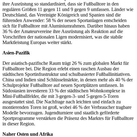
ihre Ausrüstung so standardisiert, dass sie Fußballtore in den
regulären Größen 11 gegen 11 und 9 gegen 9 umfassen. Länder wie
Deutschland, das Vereinigte Königreich und Spanien sind die
führenden Anwender: 58 % der neuen Sportanlagen entscheiden
sich für Fußballtore mit Aluminiumrahmen. Darüber hinaus haben
36 % der Amateurvereine ihre Ausrüstung als Reaktion auf die
Vorschriften der nationalen Ligen modernisiert, was die stabile
Marktleistung Europas weiter stärkt.
Asien-Pazifik
Der asiatisch-pazifische Raum trägt 26 % zum globalen Markt für
Fußballtore bei. Die Region erlebt einen raschen Ausbau der
städtischen Sportinfrastruktur und schulbasierter Fußballinitiativen.
China und Indien sind Schlüsselmärkte, in denen mehr als 40 % der
Schulprojekte Fußballtore auf neuen Sportplätzen umfassen. In
Südostasien investieren 33 % der städtischen Wohnkomplexe in
Mini-Fußballfelder, die mit 3-gegen-3- und 5-gegen-5-Toren
ausgestattet sind. Die Nachfrage nach leichten und einfach zu
montierenden Toren ist groß, wobei 46 % der Verbraucher tragbare
Modelle bevorzugen. Jugendturniere und staatlich geförderte
Sportprogramme verstärken die Präsenz des Marktes für Fußballtore
in dieser Region.
Naher Osten und Afrika