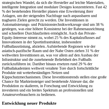
strategischen Wandel, da sich die Hersteller auf leichte Materialien,
intelligente Integration und modulare Designs konzentrieren. Fast 42
% der bestehenden Hersteller planen eine Erweiterung ihrer
Anlagen, um der steigenden Nachfrage nach anpassbaren und
tragbaren Zielen gerecht zu werden. Die Investitionen in
Automatisierungs- und Präzisionstechnikwerkzeuge sind um 38 %
gestiegen, was eine höhere Konsistenz bei der Rahmenausrichtung
und schnellere Durchlaufzeiten ermöglicht. Auch das Private-
Equity-Interesse nimmt zu, wobei 25 % des Kapitalzuflusses auf
Innovationen in der Sportinfrastruktur, insbesondere
Fußballausrüstung, abzielen. Aufstrebende Regionen wie der
asiatisch-pazifische Raum und der Nahe Osten ziehen 31 % der
weltweiten Investitionen an, was vor allem auf den Ausbau der
Infrastruktur und die zunehmende Beliebtheit des Fußballs
zurückzuführen ist. Darüber hinaus ersetzen rund 29 % der
Fußballakademien weltweit veraltete Tore durch fortschrittliche
Produkte mit wetterbeständigen Netzen und
Kippschutzmechanismen. Diese Investitionstrends stellen eine große
Chance für Markteinsteiger und bestehende Akteure dar, die
Produktion zu skalieren, in Forschung und Entwicklung zu
investieren und ein breites Spektrum an professionellen und
Amateurverbrauchern zu bedienen.
Entwicklung neuer Produkte