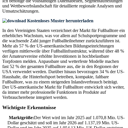
Ich benötige die
vollständigen Datentabellen, Segmentaufteilungen
und Wettbewerbslandschaft
für detaillierte regionale Analysen und
Umsatzschätzungen.
Kostenloses Muster herunterladen
In den Vereinigten Staaten verzeichnet der Markt für Fußballtore ein
erhebliches Wachstum, was vor allem auf Schulsportprogramme und
die wachsende Zahl junger Fußballteilnehmer zurückzuführen ist.
Mehr als 57 % der US-amerikanischen Bildungseinrichtungen
verfügen mittlerweile über Fußballinfrastruktur, während über 48 %
der Amateurvereine erhöhte Investitionen in hochbelastbare
Torpfosten melden. Anpassbare und wetterfeste Modelle machen
fast 52 % der gesamten Fußballtore aus, die in den Regionen der
USA verwendet werden. Darüber hinaus bevorzugen 34 % der US-
Haushalte, die Hinterhofsport betreiben, kompakte, faltbare
Fußballtore, was zu einem steigenden Inlandsverbrauch beiträgt.
Der US-amerikanische Markt für Fußballtore entwickelt sich weiter,
da immer mehr professionelle Funktionen in Produkte auf
Verbraucherebene integriert werden.
Wichtigste Erkenntnisse
Marktgröße:
Der Wert wird im Jahr 2025 auf 1.070,8 Mio. US-
Dollar geschätzt und soll im Jahr 2026 auf 1.137,19 Mio. US-
Dollar und im Jahr 2035 auf 1.954,13 Mio. US-Dollar ansteigen,