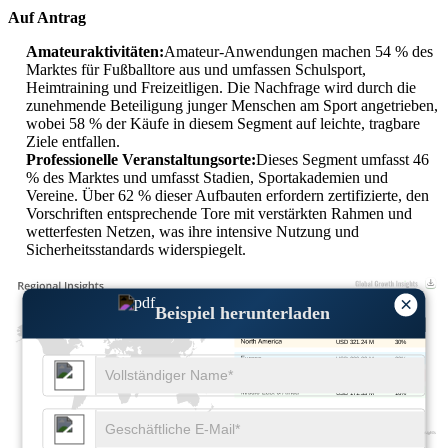
Auf Antrag
Amateuraktivitäten:
Amateur-Anwendungen machen 54 % des
Marktes für Fußballtore aus und umfassen Schulsport,
Heimtraining und Freizeitligen. Die Nachfrage wird durch die
zunehmende Beteiligung junger Menschen am Sport angetrieben,
wobei 58 % der Käufe in diesem Segment auf leichte, tragbare
Ziele entfallen.
Professionelle Veranstaltungsorte:
Dieses Segment umfasst 46
% des Marktes und umfasst Stadien, Sportakademien und
Vereine. Über 62 % dieser Aufbauten erfordern zertifizierte, den
Vorschriften entsprechende Tore mit verstärkten Rahmen und
wetterfesten Netzen, was ihre intensive Nutzung und
Sicherheitsstandards widerspiegelt.
×
Beispiel herunterladen
USD 321.24 M
30%
USD 299.82 M
28%
USD 278.41 M
26%
USD 171.33 M
16%