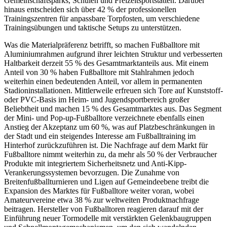
Gemeinschaftsparks, Schulen und Freizeitsportstätten. Darüber
hinaus entscheiden sich über 42 % der professionellen
Trainingszentren für anpassbare Torpfosten, um verschiedene
Trainingsübungen und taktische Setups zu unterstützen.
Was die Materialpräferenz betrifft, so machen Fußballtore mit
Aluminiumrahmen aufgrund ihrer leichten Struktur und verbesserten
Haltbarkeit derzeit 55 % des Gesamtmarktanteils aus. Mit einem
Anteil von 30 % haben Fußballtore mit Stahlrahmen jedoch
weiterhin einen bedeutenden Anteil, vor allem in permanenten
Stadioninstallationen. Mittlerweile erfreuen sich Tore auf Kunststoff-
oder PVC-Basis im Heim- und Jugendsportbereich großer
Beliebtheit und machen 15 % des Gesamtmarktes aus. Das Segment
der Mini- und Pop-up-Fußballtore verzeichnete ebenfalls einen
Anstieg der Akzeptanz um 60 %, was auf Platzbeschränkungen in
der Stadt und ein steigendes Interesse am Fußballtraining im
Hinterhof zurückzuführen ist. Die Nachfrage auf dem Markt für
Fußballtore nimmt weiterhin zu, da mehr als 50 % der Verbraucher
Produkte mit integriertem Sicherheitsnetz und Anti-Kipp-
Verankerungssystemen bevorzugen. Die Zunahme von
Breitenfußballturnieren und Ligen auf Gemeindeebene treibt die
Expansion des Marktes für Fußballtore weiter voran, wobei
Amateurvereine etwa 38 % zur weltweiten Produktnachfrage
beitragen. Hersteller von Fußballtoren reagieren darauf mit der
Einführung neuer Tormodelle mit verstärkten Gelenkbaugruppen