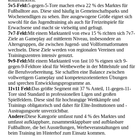
5v5-Feld:
5-gegen-5-Tore machen etwa 22 % des Marktes für
Fußballtore aus. Diese sind häufig in Gemeinschaftsparks und
Wochenendligen zu sehen. Ihre ausgewogene Größe eignet sich
sowohl für das Jugendtraining als auch für Freizeitspiele für
Erwachsene und macht sie vielseitig und gefragt.
7v7-Feld:
Mit einem Marktanteil von etwa 15 % richten sich 7v7-
Ziele an Gameplay auf mittlerem Niveau, insbesondere an
Altersgruppen, die zwischen Jugend- und Vollformatformaten
wechseln. Diese Ziele werden von regionalen Vereinen und
Trainingszentren intensiv genutzt.
9v9-Feld:
Mit einem Marktanteil von fast 10 % eignen sich 9-
gegen-9-Feldtore ideal für Wettbewerbe in der Mittelstufe und für
die Berufsvorbereitung. Sie schaffen eine Balance zwischen
vollwertigem Gameplay und kompetenzorientierten Übungen
und sprechen Entwicklungsprogramme an.
11v11 Feld:
Das größte Segment mit 37 % Anteil, 11-gegen-11-
Tore sind Standard in professionellen Ligen und großen
Spielfeldern. Diese sind für hochrangige Wettkämpfe und
Trainings obligatorisch und daher für Elite-Institutionen und -
Austragungsorte unverzichtbar.
Andere:
Diese Kategorie umfasst rund 4 % des Marktes und
umfasst aufklappbare, zusammenklappbare und aufblasbare
Fußballtore, die bei Ausstellungen, Werbeveranstaltungen und
beim Training im Hinterhof zum Einsatz kommen.