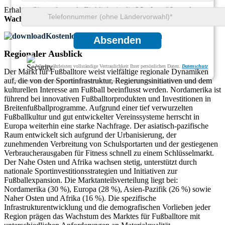
Erhalten Sie umfassende Einblicke in die
Marktgröße
und
Wachstumstrends
Kostenloses Muster herunterladen
Absenden
Regionaler Ausblick
Wir gewährleisten vollständige Vertraulichkeit Ihrer persönlichen Daten.
Datenschutz
Der Markt für Fußballtore weist vielfältige regionale Dynamiken
auf, die von der Sportinfrastruktur, Regierungsinitiativen und dem
kulturellen Interesse am Fußball beeinflusst werden. Nordamerika ist
führend bei innovativen Fußballtorprodukten und Investitionen in
Breitenfußballprogramme. Aufgrund einer tief verwurzelten
Fußballkultur und gut entwickelter Vereinssysteme herrscht in
Europa weiterhin eine starke Nachfrage. Der asiatisch-pazifische
Raum entwickelt sich aufgrund der Urbanisierung, der
zunehmenden Verbreitung von Schulsportarten und der gestiegenen
Verbraucherausgaben für Fitness schnell zu einem Schlüsselmarkt.
Der Nahe Osten und Afrika wachsen stetig, unterstützt durch
nationale Sportinvestitionsstrategien und Initiativen zur
Fußballexpansion. Die Marktanteilsverteilung liegt bei:
Nordamerika (30 %), Europa (28 %), Asien-Pazifik (26 %) sowie
Naher Osten und Afrika (16 %). Die spezifische
Infrastrukturentwicklung und die demografischen Vorlieben jeder
Region prägen das Wachstum des Marktes für Fußballtore mit