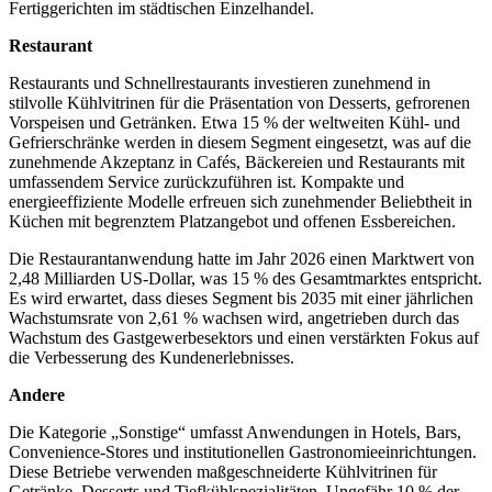
Fertiggerichten im städtischen Einzelhandel.
Restaurant
Restaurants und Schnellrestaurants investieren zunehmend in
stilvolle Kühlvitrinen für die Präsentation von Desserts, gefrorenen
Vorspeisen und Getränken. Etwa 15 % der weltweiten Kühl- und
Gefrierschränke werden in diesem Segment eingesetzt, was auf die
zunehmende Akzeptanz in Cafés, Bäckereien und Restaurants mit
umfassendem Service zurückzuführen ist. Kompakte und
energieeffiziente Modelle erfreuen sich zunehmender Beliebtheit in
Küchen mit begrenztem Platzangebot und offenen Essbereichen.
Die Restaurantanwendung hatte im Jahr 2026 einen Marktwert von
2,48 Milliarden US-Dollar, was 15 % des Gesamtmarktes entspricht.
Es wird erwartet, dass dieses Segment bis 2035 mit einer jährlichen
Wachstumsrate von 2,61 % wachsen wird, angetrieben durch das
Wachstum des Gastgewerbesektors und einen verstärkten Fokus auf
die Verbesserung des Kundenerlebnisses.
Andere
Die Kategorie „Sonstige“ umfasst Anwendungen in Hotels, Bars,
Convenience-Stores und institutionellen Gastronomieeinrichtungen.
Diese Betriebe verwenden maßgeschneiderte Kühlvitrinen für
Getränke, Desserts und Tiefkühlspezialitäten. Ungefähr 10 % der