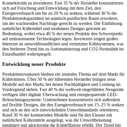
Konnektivität zu investieren. Fast 35 % der Hersteller konzentrieren
sich auf Forschung und Entwicklung mit dem Ziel, den
Energieverbrauch um bis zu 20 % zu senken, während 30 % die
Produktionskapazitäten im asiatisch-pazifischen Raum erweitern,
um der wachsenden Nachfrage gerecht zu werden. Die Einführung
natürlicher Kältemittel und modularer Designs gewinnt an
Bedeutung, wobei etwa 40 % der neuen Projekte den Schwerpunkt
auf emissionsarme Technologien legen. Investoren zeigen großes
Interesse an umweltfreundlichen und vernetzten Kühlsystemen, was
den breiteren Trend hin zu Automatisierung und CO2-Neutralität im
Einzelhandel widerspiegelt.
Entwicklung neuer Produkte
Produktinnovationen bleiben ein zentrales Thema auf dem Markt für
Kühlvitrinen. Über 50 % der führenden Hersteller bringen neue
Modelle auf den Markt, bei denen Nachhaltigkeit und Leistung im
Vordergrund stehen. Fast 40 % der weltweit eingeführten Neugeräte
verfügen über digitale Überwachung und energiesparende LED-
Beleuchtungssysteme. Unternehmen konzentrieren sich außerdem
auf flexible Designs, die den Energieverbrauch um 15–25 % senken
und sich an den sich entwickelnden Umweltstandards orientieren.
Rund 30 % der kommenden Modelle sind für den Einsatz mit
natürlichen Kältemitteln ausgelegt, was die Umweltbelastung
minimiert und gleichzeitig die Kühleffizienz erhöht. Der Trend hin