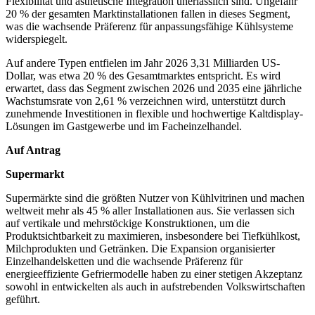
Flexibilität und ästhetische Integration unerlässlich sind. Ungefähr
20 % der gesamten Marktinstallationen fallen in dieses Segment,
was die wachsende Präferenz für anpassungsfähige Kühlsysteme
widerspiegelt.
Auf andere Typen entfielen im Jahr 2026 3,31 Milliarden US-
Dollar, was etwa 20 % des Gesamtmarktes entspricht. Es wird
erwartet, dass das Segment zwischen 2026 und 2035 eine jährliche
Wachstumsrate von 2,61 % verzeichnen wird, unterstützt durch
zunehmende Investitionen in flexible und hochwertige Kaltdisplay-
Lösungen im Gastgewerbe und im Facheinzelhandel.
Auf Antrag
Supermarkt
Supermärkte sind die größten Nutzer von Kühlvitrinen und machen
weltweit mehr als 45 % aller Installationen aus. Sie verlassen sich
auf vertikale und mehrstöckige Konstruktionen, um die
Produktsichtbarkeit zu maximieren, insbesondere bei Tiefkühlkost,
Milchprodukten und Getränken. Die Expansion organisierter
Einzelhandelsketten und die wachsende Präferenz für
energieeffiziente Gefriermodelle haben zu einer stetigen Akzeptanz
sowohl in entwickelten als auch in aufstrebenden Volkswirtschaften
geführt.