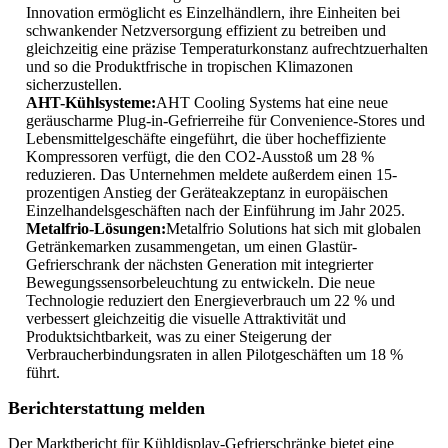
Innovation ermöglicht es Einzelhändlern, ihre Einheiten bei
schwankender Netzversorgung effizient zu betreiben und
gleichzeitig eine präzise Temperaturkonstanz aufrechtzuerhalten
und so die Produktfrische in tropischen Klimazonen
sicherzustellen.
AHT-Kühlsysteme:
AHT Cooling Systems hat eine neue
geräuscharme Plug-in-Gefrierreihe für Convenience-Stores und
Lebensmittelgeschäfte eingeführt, die über hocheffiziente
Kompressoren verfügt, die den CO2-Ausstoß um 28 %
reduzieren. Das Unternehmen meldete außerdem einen 15-
prozentigen Anstieg der Geräteakzeptanz in europäischen
Einzelhandelsgeschäften nach der Einführung im Jahr 2025.
Metalfrio-Lösungen:
Metalfrio Solutions hat sich mit globalen
Getränkemarken zusammengetan, um einen Glastür-
Gefrierschrank der nächsten Generation mit integrierter
Bewegungssensorbeleuchtung zu entwickeln. Die neue
Technologie reduziert den Energieverbrauch um 22 % und
verbessert gleichzeitig die visuelle Attraktivität und
Produktsichtbarkeit, was zu einer Steigerung der
Verbraucherbindungsraten in allen Pilotgeschäften um 18 %
führt.
Berichterstattung melden
Der Marktbericht für Kühldisplay-Gefrierschränke bietet eine