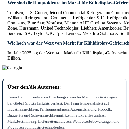
Wer sind die Hauptakteure im Markt für Kühldisplay-Gefrie
Traulsen, U.S. Cooler, Jetcool Commercial Refrigeration Company
Williams Refrigeration, Continental Refrigerator, SRC Refrigeratio
Company, Blue Star, Vestforst, Metnor, AHT Cooling Systems, Ko
Zone, Hussmann, United Technologies, Liebherr, Amerikooler, Bev
Sanden, ISA, Taylor UK, Epta, Lennox, Metalfrio Solutions, Sou
Wie hoch war der Wert von Markt für Kühldisplay-Gefriersc
Im Jahr 2025 lag der Wert von Markt für Kühldisplay-Gefriersch
Billion.
Über den/die Autor(en):
Dieser Bericht wurde vom Forschungs-Team für Maschinen & Anlagen
bei Global Growth Insights verfasst. Das Team ist spezialisiert auf
Industriemaschinen, Fertigungsanlagen, Automatisierung, Robotik,
Baugeräte und Schwermaschinenmärkte. Ihre Expertise umfasst
Marktbestimmung, Lieferkettenanalysen, Wettbewerbsbewertungen und
Prognosen zu Industrietechnologien.