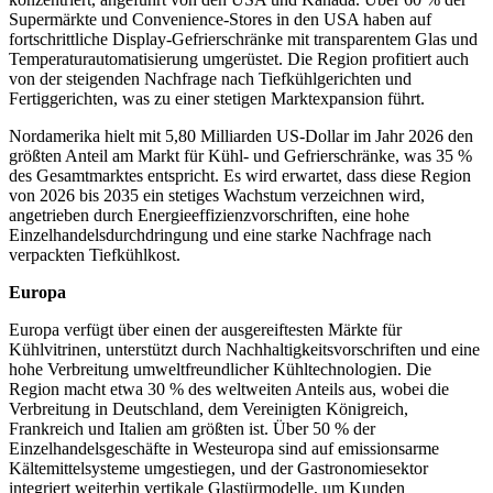
Supermärkte und Convenience-Stores in den USA haben auf
fortschrittliche Display-Gefrierschränke mit transparentem Glas und
Temperaturautomatisierung umgerüstet. Die Region profitiert auch
von der steigenden Nachfrage nach Tiefkühlgerichten und
Fertiggerichten, was zu einer stetigen Marktexpansion führt.
Nordamerika hielt mit 5,80 Milliarden US-Dollar im Jahr 2026 den
größten Anteil am Markt für Kühl- und Gefrierschränke, was 35 %
des Gesamtmarktes entspricht. Es wird erwartet, dass diese Region
von 2026 bis 2035 ein stetiges Wachstum verzeichnen wird,
angetrieben durch Energieeffizienzvorschriften, eine hohe
Einzelhandelsdurchdringung und eine starke Nachfrage nach
verpackten Tiefkühlkost.
Europa
Europa verfügt über einen der ausgereiftesten Märkte für
Kühlvitrinen, unterstützt durch Nachhaltigkeitsvorschriften und eine
hohe Verbreitung umweltfreundlicher Kühltechnologien. Die
Region macht etwa 30 % des weltweiten Anteils aus, wobei die
Verbreitung in Deutschland, dem Vereinigten Königreich,
Frankreich und Italien am größten ist. Über 50 % der
Einzelhandelsgeschäfte in Westeuropa sind auf emissionsarme
Kältemittelsysteme umgestiegen, und der Gastronomiesektor
integriert weiterhin vertikale Glastürmodelle, um Kunden