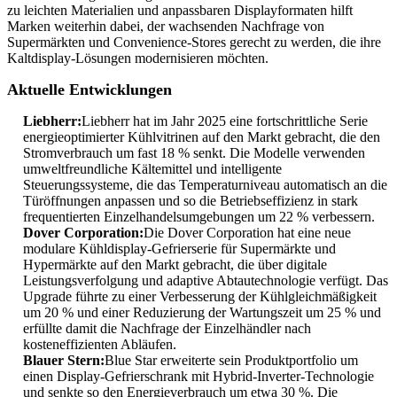
zu leichten Materialien und anpassbaren Displayformaten hilft
Marken weiterhin dabei, der wachsenden Nachfrage von
Supermärkten und Convenience-Stores gerecht zu werden, die ihre
Kaltdisplay-Lösungen modernisieren möchten.
Aktuelle Entwicklungen
Liebherr:
Liebherr hat im Jahr 2025 eine fortschrittliche Serie
energieoptimierter Kühlvitrinen auf den Markt gebracht, die den
Stromverbrauch um fast 18 % senkt. Die Modelle verwenden
umweltfreundliche Kältemittel und intelligente
Steuerungssysteme, die das Temperaturniveau automatisch an die
Türöffnungen anpassen und so die Betriebseffizienz in stark
frequentierten Einzelhandelsumgebungen um 22 % verbessern.
Dover Corporation:
Die Dover Corporation hat eine neue
modulare Kühldisplay-Gefrierserie für Supermärkte und
Hypermärkte auf den Markt gebracht, die über digitale
Leistungsverfolgung und adaptive Abtautechnologie verfügt. Das
Upgrade führte zu einer Verbesserung der Kühlgleichmäßigkeit
um 20 % und einer Reduzierung der Wartungszeit um 25 % und
erfüllte damit die Nachfrage der Einzelhändler nach
kosteneffizienten Abläufen.
Blauer Stern:
Blue Star erweiterte sein Produktportfolio um
einen Display-Gefrierschrank mit Hybrid-Inverter-Technologie
und senkte so den Energieverbrauch um etwa 30 %. Die