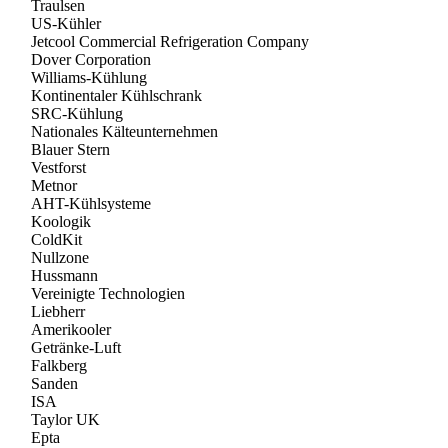
Traulsen
US-Kühler
Jetcool Commercial Refrigeration Company
Dover Corporation
Williams-Kühlung
Kontinentaler Kühlschrank
SRC-Kühlung
Nationales Kälteunternehmen
Blauer Stern
Vestforst
Metnor
AHT-Kühlsysteme
Koologik
ColdKit
Nullzone
Hussmann
Vereinigte Technologien
Liebherr
Amerikooler
Getränke-Luft
Falkberg
Sanden
ISA
Taylor UK
Epta