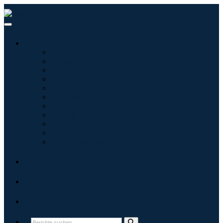
Branchen
Tecnologie dell'informazione
Assistenza sanitaria
Macchinari e attrezzature
Automotive e trasporti
Cibo e bevande
Energia e potenza
Aerospaziale e difesa
Agricoltura
Prodotti chimici e materiali
Architettura
Beni di consumo
Blogs
Über uns
Kontakt