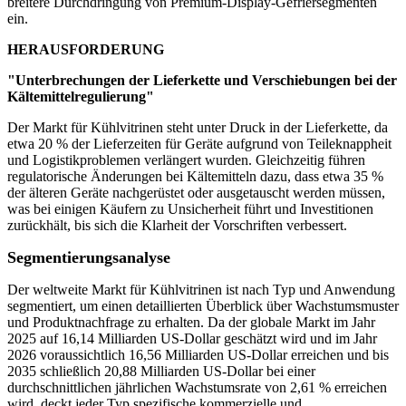
breitere Durchdringung von Premium-Display-Gefriersegmenten
ein.
HERAUSFORDERUNG
"Unterbrechungen der Lieferkette und Verschiebungen bei der
Kältemittelregulierung"
Der Markt für Kühlvitrinen steht unter Druck in der Lieferkette, da
etwa 20 % der Lieferzeiten für Geräte aufgrund von Teileknappheit
und Logistikproblemen verlängert wurden. Gleichzeitig führen
regulatorische Änderungen bei Kältemitteln dazu, dass etwa 35 %
der älteren Geräte nachgerüstet oder ausgetauscht werden müssen,
was bei einigen Käufern zu Unsicherheit führt und Investitionen
zurückhält, bis sich die Klarheit der Vorschriften verbessert.
Segmentierungsanalyse
Der weltweite Markt für Kühlvitrinen ist nach Typ und Anwendung
segmentiert, um einen detaillierten Überblick über Wachstumsmuster
und Produktnachfrage zu erhalten. Da der globale Markt im Jahr
2025 auf 16,14 Milliarden US-Dollar geschätzt wird und im Jahr
2026 voraussichtlich 16,56 Milliarden US-Dollar erreichen und bis
2035 schließlich 20,88 Milliarden US-Dollar bei einer
durchschnittlichen jährlichen Wachstumsrate von 2,61 % erreichen
wird, deckt jeder Typ spezifische kommerzielle und