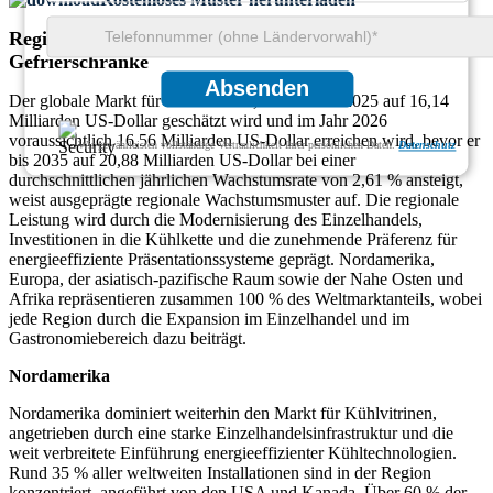
Regionaler Ausblick auf den Markt für Kühldisplay-
Gefrierschränke
Absenden
Der globale Markt für Kühlvitrinen, der im Jahr 2025 auf 16,14
Milliarden US-Dollar geschätzt wird und im Jahr 2026
voraussichtlich 16,56 Milliarden US-Dollar erreichen wird, bevor er
Wir gewährleisten vollständige Vertraulichkeit Ihrer persönlichen Daten.
Datenschutz
bis 2035 auf 20,88 Milliarden US-Dollar bei einer
durchschnittlichen jährlichen Wachstumsrate von 2,61 % ansteigt,
weist ausgeprägte regionale Wachstumsmuster auf. Die regionale
Leistung wird durch die Modernisierung des Einzelhandels,
Investitionen in die Kühlkette und die zunehmende Präferenz für
energieeffiziente Präsentationssysteme geprägt. Nordamerika,
Europa, der asiatisch-pazifische Raum sowie der Nahe Osten und
Afrika repräsentieren zusammen 100 % des Weltmarktanteils, wobei
jede Region durch die Expansion im Einzelhandel und im
Gastronomiebereich dazu beiträgt.
Nordamerika
Nordamerika dominiert weiterhin den Markt für Kühlvitrinen,
angetrieben durch eine starke Einzelhandelsinfrastruktur und die
weit verbreitete Einführung energieeffizienter Kühltechnologien.
Rund 35 % aller weltweiten Installationen sind in der Region
konzentriert, angeführt von den USA und Kanada. Über 60 % der