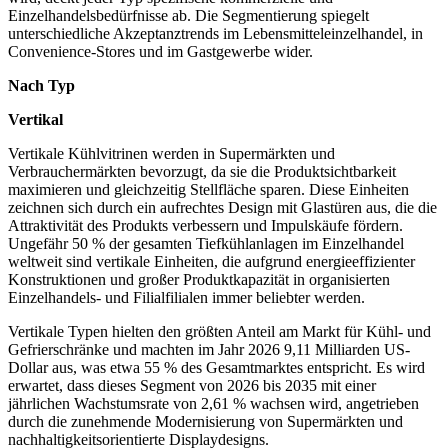
Einzelhandelsbedürfnisse ab. Die Segmentierung spiegelt
unterschiedliche Akzeptanztrends im Lebensmitteleinzelhandel, in
Convenience-Stores und im Gastgewerbe wider.
Nach Typ
Vertikal
Vertikale Kühlvitrinen werden in Supermärkten und
Verbrauchermärkten bevorzugt, da sie die Produktsichtbarkeit
maximieren und gleichzeitig Stellfläche sparen. Diese Einheiten
zeichnen sich durch ein aufrechtes Design mit Glastüren aus, die die
Attraktivität des Produkts verbessern und Impulskäufe fördern.
Ungefähr 50 % der gesamten Tiefkühlanlagen im Einzelhandel
weltweit sind vertikale Einheiten, die aufgrund energieeffizienter
Konstruktionen und großer Produktkapazität in organisierten
Einzelhandels- und Filialfilialen immer beliebter werden.
Vertikale Typen hielten den größten Anteil am Markt für Kühl- und
Gefrierschränke und machten im Jahr 2026 9,11 Milliarden US-
Dollar aus, was etwa 55 % des Gesamtmarktes entspricht. Es wird
erwartet, dass dieses Segment von 2026 bis 2035 mit einer
jährlichen Wachstumsrate von 2,61 % wachsen wird, angetrieben
durch die zunehmende Modernisierung von Supermärkten und
nachhaltigkeitsorientierte Displaydesigns.