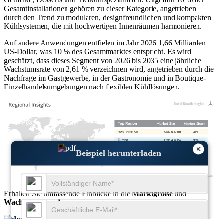
Gesamtinstallationen gehören zu dieser Kategorie, angetrieben
durch den Trend zu modularen, designfreundlichen und kompakten
Kühlsystemen, die mit hochwertigen Innenräumen harmonieren.
Auf andere Anwendungen entfielen im Jahr 2026 1,66 Milliarden
US-Dollar, was 10 % des Gesamtmarktes entspricht. Es wird
geschätzt, dass dieses Segment von 2026 bis 2035 eine jährliche
Wachstumsrate von 2,61 % verzeichnen wird, angetrieben durch die
Nachfrage im Gastgewerbe, in der Gastronomie und in Boutique-
Einzelhandelsumgebungen nach flexiblen Kühllösungen.
USD 5.80 Bn
35%
USD 4.97 Bn
30%
×
USD 4.14 Bn
25%
Beispiel herunterladen
USD 1.66 Bn
10%
Erhalten Sie umfassende Einblicke in die
Marktgröße
und
Wachstumstrends
Kostenloses Muster herunterladen