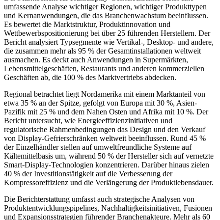
umfassende Analyse wichtiger Regionen, wichtiger Produkttypen
und Kernanwendungen, die das Branchenwachstum beeinflussen.
Es bewertet die Marktstruktur, Produktinnovation und
Wettbewerbspositionierung bei über 25 führenden Herstellern. Der
Bericht analysiert Typsegmente wie Vertikal-, Desktop- und andere,
die zusammen mehr als 95 % der Gesamtinstallationen weltweit
ausmachen. Es deckt auch Anwendungen in Supermärkten,
Lebensmittelgeschäften, Restaurants und anderen kommerziellen
Geschäften ab, die 100 % des Marktvertriebs abdecken.
Regional betrachtet liegt Nordamerika mit einem Marktanteil von
etwa 35 % an der Spitze, gefolgt von Europa mit 30 %, Asien-
Pazifik mit 25 % und dem Nahen Osten und Afrika mit 10 %. Der
Bericht untersucht, wie Energieeffizienzinitiativen und
regulatorische Rahmenbedingungen das Design und den Verkauf
von Display-Gefrierschränken weltweit beeinflussen. Rund 45 %
der Einzelhändler stellen auf umweltfreundliche Systeme auf
Kältemittelbasis um, während 50 % der Hersteller sich auf vernetzte
Smart-Display-Technologien konzentrieren. Darüber hinaus zielen
40 % der Investitionstätigkeit auf die Verbesserung der
Kompressoreffizienz und die Verlängerung der Produktlebensdauer.
Die Berichterstattung umfasst auch strategische Analysen von
Produktentwicklungspipelines, Nachhaltigkeitsinitiativen, Fusionen
und Expansionsstrategien führender Branchenakteure. Mehr als 60