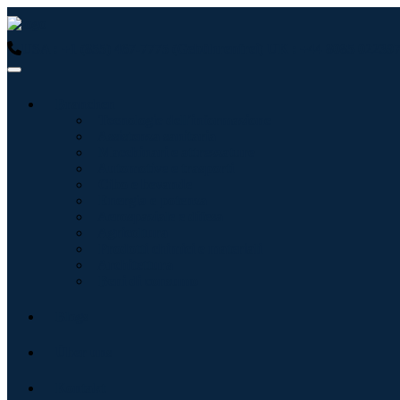
USA : +1 (855) 467-7775 (Gebührenfrei)
UK : +44 8085 022397
Branchen
Tecnologie dell'informazione
Assistenza sanitaria
Macchinari e attrezzature
Automotive e trasporti
Cibo e bevande
Energia e potenza
Aerospaziale e difesa
Agricoltura
Prodotti chimici e materiali
Architettura
Beni di consumo
Blogs
Über uns
Kontakt