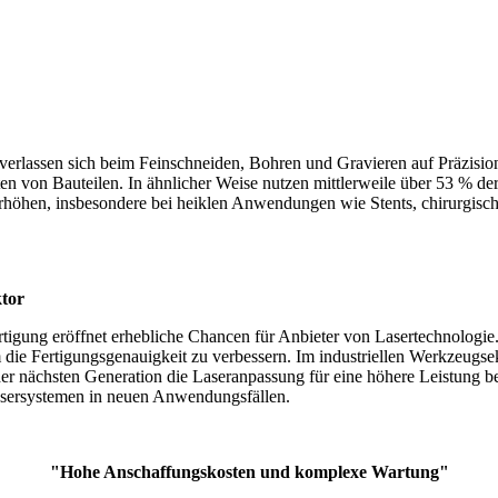
 verlassen sich beim Feinschneiden, Bohren und Gravieren auf Präzisi
n von Bauteilen. In ähnlicher Weise nutzen mittlerweile über 53 % der
erhöhen, insbesondere bei heiklen Anwendungen wie Stents, chirurgisc
tor
rtigung eröffnet erhebliche Chancen für Anbieter von Lasertechnologie
 die Fertigungsgenauigkeit zu verbessern. Im industriellen Werkzeugse
r nächsten Generation die Laseranpassung für eine höhere Leistung bei
lasersystemen in neuen Anwendungsfällen.
"Hohe Anschaffungskosten und komplexe Wartung"