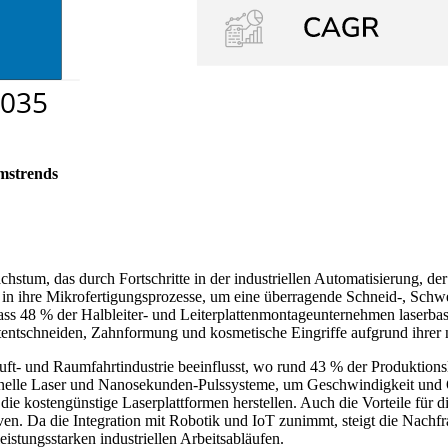
mstrends
chstum, das durch Fortschritte in der industriellen Automatisierung, d
er in ihre Mikrofertigungsprozesse, um eine überragende Schneid-, Sch
dass 48 % der Halbleiter- und Leiterplattenmontageunternehmen laserbas
ntschneiden, Zahnformung und kosmetische Eingriffe aufgrund ihrer ni
t- und Raumfahrtindustrie beeinflusst, wo rund 43 % der Produktionsl
schnelle Laser und Nanosekunden-Pulssysteme, um Geschwindigkeit und Qu
e kostengünstige Laserplattformen herstellen. Auch die Vorteile für 
iven. Da die Integration mit Robotik und IoT zunimmt, steigt die Nachf
ngsstarken industriellen Arbeitsabläufen.