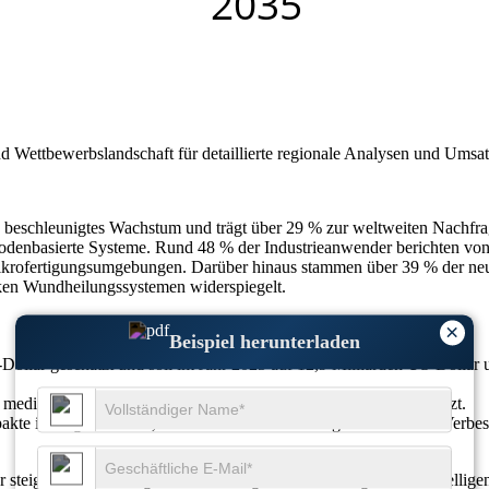
nd Wettbewerbslandschaft
für detaillierte regionale Analysen und Umsa
ein beschleunigtes Wachstum und trägt über 29 % zur weltweiten Nach
diodenbasierte Systeme. Rund 48 % der Industrieanwender berichten vo
 Mikrofertigungsumgebungen. Darüber hinaus stammen über 39 % der ne
rken Wundheilungssystemen widerspiegelt.
×
Beispiel herunterladen
Dollar geschätzt und soll im Jahr 2025 auf 12,9 Milliarden US-Dollar u
 medizinischen Geräten und 46 % in Automobilsystemen eingesetzt.
kte intelligente Laser, 38 % auf Miniaturisierung und 41 % auf Verbes
der steigenden Nachfrage nach Genauigkeit, Nachhaltigkeit und intellig