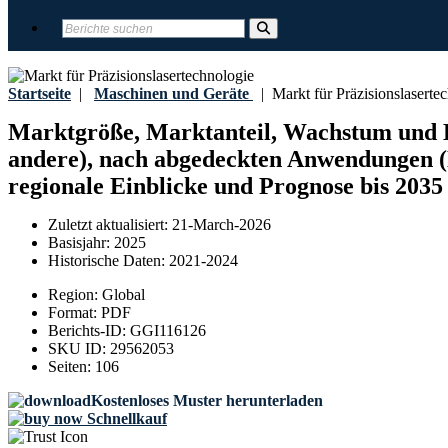
Startseite
|
Maschinen und Geräte
|
Markt für Präzisionslaserte
Marktgröße, Marktanteil, Wachstum und Bra
andere), nach abgedeckten Anwendungen (L
regionale Einblicke und Prognose bis 2035
Zuletzt aktualisiert:
21-March-2026
Basisjahr:
2025
Historische Daten:
2021-2024
Region:
Global
Format:
PDF
Berichts-ID:
GGI116126
SKU ID:
29562053
Seiten:
106
Kostenloses Muster herunterladen
Schnellkauf