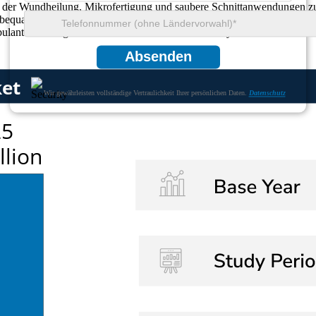
n der Wundheilung, Mikrofertigung und saubere Schnittanwendungen zug
ualität deutlich verbessert. Faserlaser sind mit einer Akzeptanzrate 
lante und tragbare Geräte ausbauen. Dieses Ökosystem bleibt weltweit
Absenden
Wir gewährleisten vollständige Vertraulichkeit Ihrer persönlichen Daten.
Datenschutz