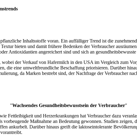
mstrends
anzliche Inhaltsstoffe voran. Ein auffälliger Trend ist die zunehmende
Textur bieten und damit frühere Bedenken der Verbraucher ausräumen. 
 oder Antioxidantien angereichert sind und sich an gesundheitsbewusste
n, wobei der Verkauf von Hafermilch in den USA im Vergleich zum Vorj
n, die eine umweltfreundliche Beschaffung priorisieren. Darüber hina
formulierung, da Marken bestrebt sind, der Nachfrage der Verbraucher na
"
Wachsendes Gesundheitsbewusstsein der Verbraucher
"
wie Fettleibigkeit und Herzerkrankungen hat Verbraucher dazu veranl
at als vorbeugende Maßnahme an Bedeutung gewonnen. Studien zeigen, d
fen ankurbelt. Darüber hinaus greift die laktoseintolerante Bevölkerun
vorantreibt.