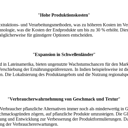
"
Hohe Produktionskosten
"
e Extraktions- und Verarbeitungsmethoden, was zu höheren Kosten im Ve
Technologie, was die Kosten der Endprodukte um bis zu 30 % erhöht. Dies
möglicherweise für günstigere Optionen entscheiden.
"
Expansion in Schwellenländer
"
d in Lateinamerika, bieten ungenutzte Wachstumschancen für den Markt 
schiebung der Ernährungspräferenzen. In Indien beispielsweise ist di
en. Die Lokalisierung des Produktangebots und die Nutzung regionalsp
"
Verbraucherwahrnehmung von Geschmack und Textur
"
e Verbraucher pflanzliche Alternativen immer noch als minderwertig in
macksgründen zögern, auf pflanzliche Produkte umzusteigen. Die Glei
chung und Entwicklung zur Verbesserung der Produktformulierungen. Dar
lung der Verbrauchererwartungen.