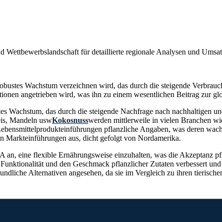
nd Wettbewerbslandschaft
für detaillierte regionale Analysen und Umsa
in robustes Wachstum verzeichnen wird, das durch die steigende Verbra
tionen angetrieben wird, was ihn zu einem wesentlichen Beitrag zur g
rtes Wachstum, das durch die steigende Nachfrage nach nachhaltigen u
eis, Mandeln usw
Kokosnuss
werden mittlerweile in vielen Branchen wie
Lebensmittelprodukteinführungen pflanzliche Angaben, was deren wachs
n Markteinführungen aus, dicht gefolgt von Nordamerika.
n, eine flexible Ernährungsweise einzuhalten, was die Akzeptanz pfla
 Funktionalität und den Geschmack pflanzlicher Zutaten verbessert und
undliche Alternativen angesehen, da sie im Vergleich zu ihren tieris