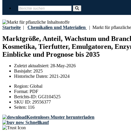
Startseite
|
Chemikalien und Materialien
|
Markt für pflanzliche 
Marktgröße, Anteil, Wachstum und Branchen
Kosmetika, Tierfutter, Emulgatoren, Enzym
Einblicke und Prognose bis 2035
Zuletzt aktualisiert:
28-May-2026
Basisjahr:
2025
Historische Daten:
2021-2024
Region:
Global
Format:
PDF
Berichts-ID:
GGI104525
SKU ID:
29556377
Seiten:
116
Kostenloses Muster herunterladen
Schnellkauf