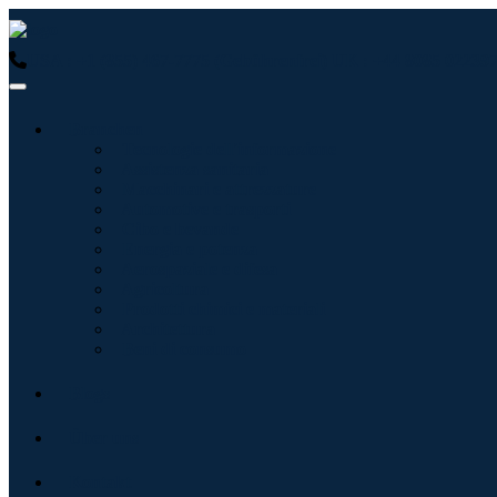
USA : +1 (855) 467-7775 (Gebührenfrei)
UK : +44 8085 022397
Branchen
Tecnologie dell'informazione
Assistenza sanitaria
Macchinari e attrezzature
Automotive e trasporti
Cibo e bevande
Energia e potenza
Aerospaziale e difesa
Agricoltura
Prodotti chimici e materiali
Architettura
Beni di consumo
Blogs
Über uns
Kontakt