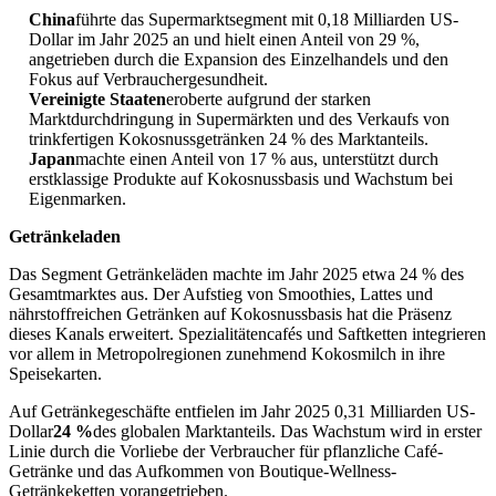
China
führte das Supermarktsegment mit 0,18 Milliarden US-
Dollar im Jahr 2025 an und hielt einen Anteil von 29 %,
angetrieben durch die Expansion des Einzelhandels und den
Fokus auf Verbrauchergesundheit.
Vereinigte Staaten
eroberte aufgrund der starken
Marktdurchdringung in Supermärkten und des Verkaufs von
trinkfertigen Kokosnussgetränken 24 % des Marktanteils.
Japan
machte einen Anteil von 17 % aus, unterstützt durch
erstklassige Produkte auf Kokosnussbasis und Wachstum bei
Eigenmarken.
Getränkeladen
Das Segment Getränkeläden machte im Jahr 2025 etwa 24 % des
Gesamtmarktes aus. Der Aufstieg von Smoothies, Lattes und
nährstoffreichen Getränken auf Kokosnussbasis hat die Präsenz
dieses Kanals erweitert. Spezialitätencafés und Saftketten integrieren
vor allem in Metropolregionen zunehmend Kokosmilch in ihre
Speisekarten.
Auf Getränkegeschäfte entfielen im Jahr 2025 0,31 Milliarden US-
Dollar
24 %
des globalen Marktanteils. Das Wachstum wird in erster
Linie durch die Vorliebe der Verbraucher für pflanzliche Café-
Getränke und das Aufkommen von Boutique-Wellness-
Getränkeketten vorangetrieben.