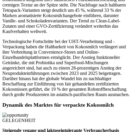
cremigen Textur an der Spitze steht. Die Nachfrage nach haltbaren
Tetrapack-Varianten steigt deutlich um 45 %, während 33 % der
Marken aromatisierte Kokosmilchangebote einführen, darunter
Vanille- und Schokoladenvarianten. Der Trend zu Clean-Label-
Zutaten und einer GVO-Zertifizierung verändert weiterhin das
Kaufverhalten weltweit.
Technologische Fortschritte bei der UHT-Verarbeitung und -
Verpackung haben die Haltbarkeit von Kokosmilch verlängert und
ihre Verbreitung in Convenience-Stores und Online-
Einzelhandelsplattformen ermöglicht. Der Anstieg funktioneller
Getränke, die mit Probiotika und Superfood-Mischungen
angereichert sind, hat auch zu einem 28-prozentigen Anstieg der
Neuprodukteinführungen zwischen 2023 und 2025 beigetragen.
Darüber hinaus hat der globale Wandel hin zu nachhaltiger
Beschaffung zur Einführung von fair gehandelten zertifizierten
Kokosnüssen geführt, die 19 % der gesamten Rohstoffbeschaffung
durch große Produzenten im asiatisch-pazifischen Raum ausmachen.
Dynamik des Marktes für verpackte Kokosmilch
GELEGENHEIT
Steigende vegane und laktoseintolerante Verbraucherbasis