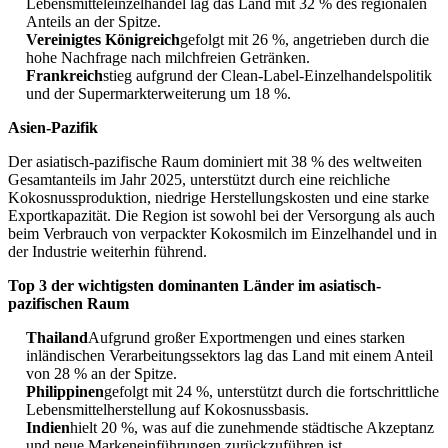
Lebensmitteleinzelhandel lag das Land mit 32 % des regionalen
Anteils an der Spitze.
Vereinigtes Königreich
gefolgt mit 26 %, angetrieben durch die
hohe Nachfrage nach milchfreien Getränken.
Frankreich
stieg aufgrund der Clean-Label-Einzelhandelspolitik
und der Supermarkterweiterung um 18 %.
Asien-Pazifik
Der asiatisch-pazifische Raum dominiert mit 38 % des weltweiten
Gesamtanteils im Jahr 2025, unterstützt durch eine reichliche
Kokosnussproduktion, niedrige Herstellungskosten und eine starke
Exportkapazität. Die Region ist sowohl bei der Versorgung als auch
beim Verbrauch von verpackter Kokosmilch im Einzelhandel und in
der Industrie weiterhin führend.
Top 3 der wichtigsten dominanten Länder im asiatisch-
pazifischen Raum
Thailand
Aufgrund großer Exportmengen und eines starken
inländischen Verarbeitungssektors lag das Land mit einem Anteil
von 28 % an der Spitze.
Philippinen
gefolgt mit 24 %, unterstützt durch die fortschrittliche
Lebensmittelherstellung auf Kokosnussbasis.
Indien
hielt 20 %, was auf die zunehmende städtische Akzeptanz
und neue Markeneinführungen zurückzuführen ist.