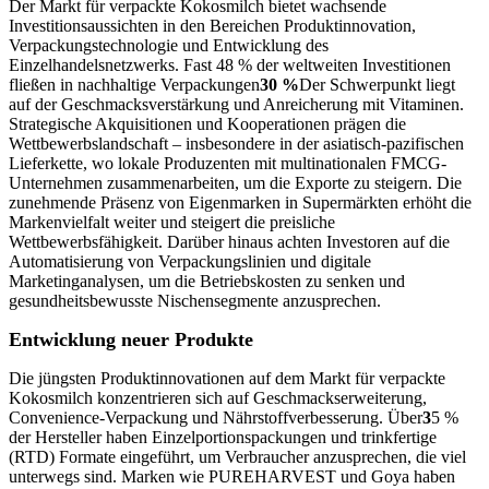
Der Markt für verpackte Kokosmilch bietet wachsende
Investitionsaussichten in den Bereichen Produktinnovation,
Verpackungstechnologie und Entwicklung des
Einzelhandelsnetzwerks. Fast 48 % der weltweiten Investitionen
fließen in nachhaltige Verpackungen
30 %
Der Schwerpunkt liegt
auf der Geschmacksverstärkung und Anreicherung mit Vitaminen.
Strategische Akquisitionen und Kooperationen prägen die
Wettbewerbslandschaft – insbesondere in der asiatisch-pazifischen
Lieferkette, wo lokale Produzenten mit multinationalen FMCG-
Unternehmen zusammenarbeiten, um die Exporte zu steigern. Die
zunehmende Präsenz von Eigenmarken in Supermärkten erhöht die
Markenvielfalt weiter und steigert die preisliche
Wettbewerbsfähigkeit. Darüber hinaus achten Investoren auf die
Automatisierung von Verpackungslinien und digitale
Marketinganalysen, um die Betriebskosten zu senken und
gesundheitsbewusste Nischensegmente anzusprechen.
Entwicklung neuer Produkte
Die jüngsten Produktinnovationen auf dem Markt für verpackte
Kokosmilch konzentrieren sich auf Geschmackserweiterung,
Convenience-Verpackung und Nährstoffverbesserung. Über
3
5 %
der Hersteller haben Einzelportionspackungen und trinkfertige
(RTD) Formate eingeführt, um Verbraucher anzusprechen, die viel
unterwegs sind. Marken wie PUREHARVEST und Goya haben