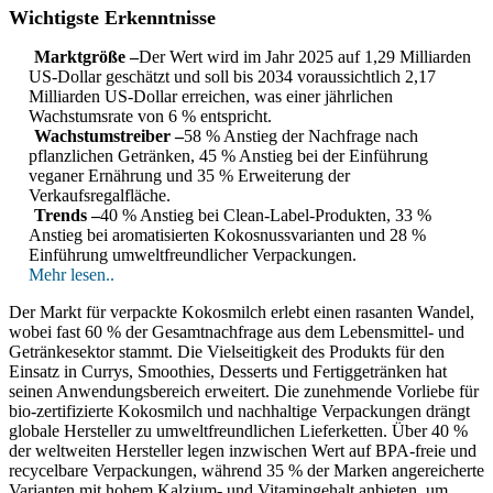
Wichtigste Erkenntnisse
Marktgröße –
Der Wert wird im Jahr 2025 auf 1,29 Milliarden
US-Dollar geschätzt und soll bis 2034 voraussichtlich 2,17
Milliarden US-Dollar erreichen, was einer jährlichen
Wachstumsrate von 6 % entspricht.
Wachstumstreiber –
58 % Anstieg der Nachfrage nach
pflanzlichen Getränken, 45 % Anstieg bei der Einführung
veganer Ernährung und 35 % Erweiterung der
Verkaufsregalfläche.
Trends –
40 % Anstieg bei Clean-Label-Produkten, 33 %
Anstieg bei aromatisierten Kokosnussvarianten und 28 %
Einführung umweltfreundlicher Verpackungen.
Mehr lesen..
Der Markt für verpackte Kokosmilch erlebt einen rasanten Wandel,
wobei fast 60 % der Gesamtnachfrage aus dem Lebensmittel- und
Getränkesektor stammt. Die Vielseitigkeit des Produkts für den
Einsatz in Currys, Smoothies, Desserts und Fertiggetränken hat
seinen Anwendungsbereich erweitert. Die zunehmende Vorliebe für
bio-zertifizierte Kokosmilch und nachhaltige Verpackungen drängt
globale Hersteller zu umweltfreundlichen Lieferketten. Über 40 %
der weltweiten Hersteller legen inzwischen Wert auf BPA-freie und
recycelbare Verpackungen, während 35 % der Marken angereicherte
Varianten mit hohem Kalzium- und Vitamingehalt anbieten, um