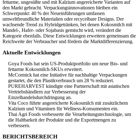
fettarme, ungesüßte und mit Kalzium angereicherte Varianten auf
den Markt gebracht. Verpackungsinnovationen bleiben ein
Schwerpunkt: 40 % der Neueinführungen umfassen
umweltfreundliche Materialien oder recycelbare Designs. Der
wachsende Trend zu Hybridgetränken, bei denen Kokosmilch mit
Mandel-, Hafer- oder Sojabasis gemischt wird, verändert die
Kategorie ebenfalls. Diese Entwicklungen erweitern gemeinsam die
Reichweite der Verbraucher und fördern die Marktdifferenzierung.
Aktuelle Entwicklungen
Goya Foods hat sein US-Produktportfolio um neue Bio- und
fettarme Kokosmilch-SKUs erweitert.
McCormick hat eine Initiative für nachhaltige Verpackungen
gestartet, die den Plastikverbrauch um 28 % reduziert.
PUREHARVEST kündigte eine Partnerschaft mit asiatischen
Vertriebshändlern zur Verbesserung der
Einzelhandelsdurchdringung an.
Vita Coco führte angereicherte Kokosmilch mit zusätzlichem
Kalzium und Vitaminen für Wellness-Konsumenten ein.
Thai Agri Foods verbesserte die Verarbeitungstechnologie, um
die Haltbarkeit der Produkte und die Exportmengen zu
verbessern.
BERICHTSBEREICH