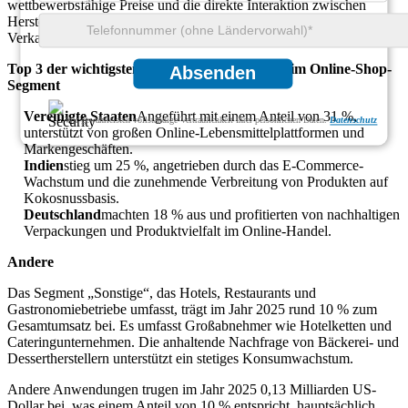
wettbewerbsfähige Preise und die direkte Interaktion zwischen
Hersteller und Verbraucher sorgen weiterhin für eine starke digitale
Verkaufsdynamik.
Top 3 der wichtigsten dominierenden Länder im Online-Shop-
Absenden
Segment
Vereinigte Staaten
Angeführt mit einem Anteil von 31 %,
Wir gewährleisten vollständige Vertraulichkeit Ihrer persönlichen Daten.
Datenschutz
unterstützt von großen Online-Lebensmittelplattformen und
Markengeschäften.
Indien
stieg um 25 %, angetrieben durch das E-Commerce-
Wachstum und die zunehmende Verbreitung von Produkten auf
Kokosnussbasis.
Deutschland
machten 18 % aus und profitierten von nachhaltigen
Verpackungen und Produktvielfalt im Online-Handel.
Andere
Das Segment „Sonstige“, das Hotels, Restaurants und
Gastronomiebetriebe umfasst, trägt im Jahr 2025 rund 10 % zum
Gesamtumsatz bei. Es umfasst Großabnehmer wie Hotelketten und
Cateringunternehmen. Die anhaltende Nachfrage von Bäckerei- und
Dessertherstellern unterstützt ein stetiges Konsumwachstum.
Andere Anwendungen trugen im Jahr 2025 0,13 Milliarden US-
Dollar bei, was einem Anteil von 10 % entspricht, hauptsächlich