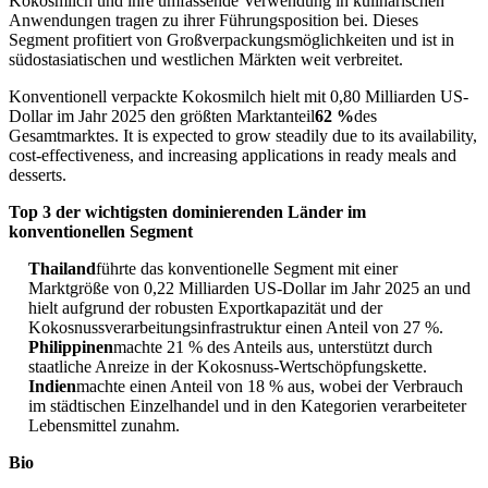
Kokosmilch und ihre umfassende Verwendung in kulinarischen
Anwendungen tragen zu ihrer Führungsposition bei. Dieses
Segment profitiert von Großverpackungsmöglichkeiten und ist in
südostasiatischen und westlichen Märkten weit verbreitet.
Konventionell verpackte Kokosmilch hielt mit 0,80 Milliarden US-
Dollar im Jahr 2025 den größten Marktanteil
62 %
des
Gesamtmarktes. It is expected to grow steadily due to its availability,
cost-effectiveness, and increasing applications in ready meals and
desserts.
Top 3 der wichtigsten dominierenden Länder im
konventionellen Segment
Thailand
führte das konventionelle Segment mit einer
Marktgröße von 0,22 Milliarden US-Dollar im Jahr 2025 an und
hielt aufgrund der robusten Exportkapazität und der
Kokosnussverarbeitungsinfrastruktur einen Anteil von 27 %.
Philippinen
machte 21 % des Anteils aus, unterstützt durch
staatliche Anreize in der Kokosnuss-Wertschöpfungskette.
Indien
machte einen Anteil von 18 % aus, wobei der Verbrauch
im städtischen Einzelhandel und in den Kategorien verarbeiteter
Lebensmittel zunahm.
Bio