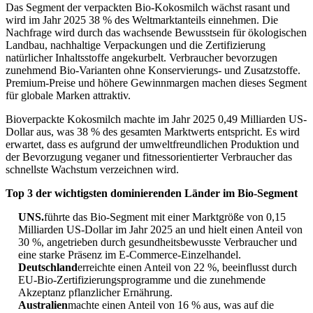
Das Segment der verpackten Bio-Kokosmilch wächst rasant und
wird im Jahr 2025 38 % des Weltmarktanteils einnehmen. Die
Nachfrage wird durch das wachsende Bewusstsein für ökologischen
Landbau, nachhaltige Verpackungen und die Zertifizierung
natürlicher Inhaltsstoffe angekurbelt. Verbraucher bevorzugen
zunehmend Bio-Varianten ohne Konservierungs- und Zusatzstoffe.
Premium-Preise und höhere Gewinnmargen machen dieses Segment
für globale Marken attraktiv.
Bioverpackte Kokosmilch machte im Jahr 2025 0,49 Milliarden US-
Dollar aus, was 38 % des gesamten Marktwerts entspricht. Es wird
erwartet, dass es aufgrund der umweltfreundlichen Produktion und
der Bevorzugung veganer und fitnessorientierter Verbraucher das
schnellste Wachstum verzeichnen wird.
Top 3 der wichtigsten dominierenden Länder im Bio-Segment
UNS.
führte das Bio-Segment mit einer Marktgröße von 0,15
Milliarden US-Dollar im Jahr 2025 an und hielt einen Anteil von
30 %, angetrieben durch gesundheitsbewusste Verbraucher und
eine starke Präsenz im E-Commerce-Einzelhandel.
Deutschland
erreichte einen Anteil von 22 %, beeinflusst durch
EU-Bio-Zertifizierungsprogramme und die zunehmende
Akzeptanz pflanzlicher Ernährung.
Australien
machte einen Anteil von 16 % aus, was auf die