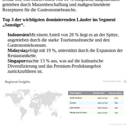
getrieben durch Massenbeschaffung und maßgeschneiderte
Rezepturen für die Gastronomiebranche.
Top 3 der wichtigsten dominierenden Länder im Segment
„Sonstige“.
Indonesien
Mit einem Anteil von 28 % liegt es an der Spitze,
angetrieben durch die starke Tourismusbranche und den
Gastronomiekonsum.
Malaysia
gefolgt mit 19 %, unterstützt durch die Expansion der
Restaurantkette.
Singapur
machte 13 % aus, was auf die kulinarische
Diversifizierung und das Premium-Produktangebot
zurückzuführen ist.
USD 0.37 Bn
27%
USD 0.27 Bn
20%
USD 0.56 Bn
41%
USD 0.16 Bn
12%