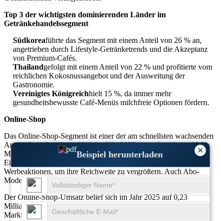
Top 3 der wichtigsten dominierenden Länder im
Getränkehandelssegment
Südkorea
führte das Segment mit einem Anteil von 26 % an,
angetrieben durch Lifestyle-Getränketrends und die Akzeptanz
von Premium-Cafés.
Thailand
gefolgt mit einem Anteil von 22 % und profitierte vom
reichlichen Kokosnussangebot und der Ausweitung der
Gastronomie.
Vereinigtes Königreich
hielt 15 %, da immer mehr
gesundheitsbewusste Café-Menüs milchfreie Optionen fördern.
Online-Shop
Das Online-Shop-Segment ist einer der am schnellsten wachsenden
Anwendungskanäle und hält im Jahr 2025 einen Anteil von 18 %.
×
Beispiel herunterladen
Mit der rasanten E-Commerce-Expansion und dem digitalen
Einzelhandel nutzen globale Marken D2C-Strategien und Online-
Werbeaktionen, um ihre Reichweite zu vergrößern. Auch Abo-
Modelle und Hauslieferdienste setzen sich durch.
Der Online-Shop-Umsatz belief sich im Jahr 2025 auf 0,23
Milliarden US-Dollar und machte 18 % des gesamten
Marktumsatzes aus. Die zunehmende Produktzugänglichkeit,