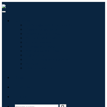
Branchen
Tecnologie dell'informazione
Assistenza sanitaria
Macchinari e attrezzature
Automotive e trasporti
Cibo e bevande
Energia e potenza
Aerospaziale e difesa
Agricoltura
Prodotti chimici e materiali
Architettura
Beni di consumo
Blogs
Über uns
Kontakt