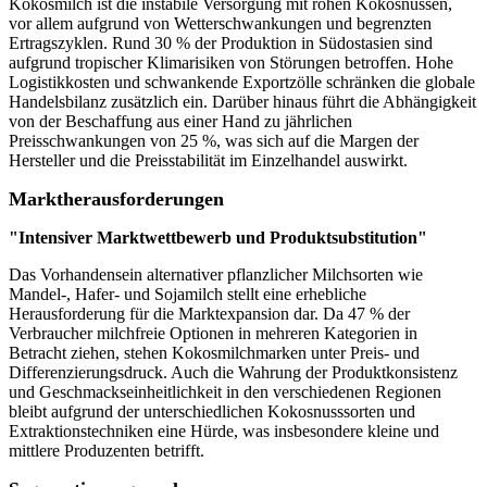
Kokosmilch ist die instabile Versorgung mit rohen Kokosnüssen,
vor allem aufgrund von Wetterschwankungen und begrenzten
Ertragszyklen. Rund 30 % der Produktion in Südostasien sind
aufgrund tropischer Klimarisiken von Störungen betroffen. Hohe
Logistikkosten und schwankende Exportzölle schränken die globale
Handelsbilanz zusätzlich ein. Darüber hinaus führt die Abhängigkeit
von der Beschaffung aus einer Hand zu jährlichen
Preisschwankungen von 25 %, was sich auf die Margen der
Hersteller und die Preisstabilität im Einzelhandel auswirkt.
Marktherausforderungen
"Intensiver Marktwettbewerb und Produktsubstitution"
Das Vorhandensein alternativer pflanzlicher Milchsorten wie
Mandel-, Hafer- und Sojamilch stellt eine erhebliche
Herausforderung für die Marktexpansion dar. Da 47 % der
Verbraucher milchfreie Optionen in mehreren Kategorien in
Betracht ziehen, stehen Kokosmilchmarken unter Preis- und
Differenzierungsdruck. Auch die Wahrung der Produktkonsistenz
und Geschmackseinheitlichkeit in den verschiedenen Regionen
bleibt aufgrund der unterschiedlichen Kokosnusssorten und
Extraktionstechniken eine Hürde, was insbesondere kleine und
mittlere Produzenten betrifft.