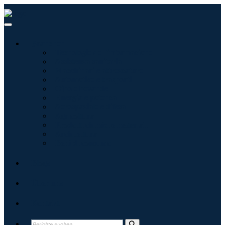
Branchen
Tecnologie dell'informazione
Assistenza sanitaria
Macchinari e attrezzature
Automotive e trasporti
Cibo e bevande
Energia e potenza
Aerospaziale e difesa
Agricoltura
Prodotti chimici e materiali
Architettura
Beni di consumo
Blogs
Über uns
Kontakt