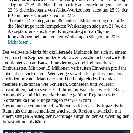
stieg um 27 %, die Nachfrage nach Hausrenovierungen stieg um
23 %, die Akzeptanz von Akku-Werkzeugen stieg um 25 %, der
E-Commerce-Umsatz stieg um 22 %.
Trends
– Die Integration bürstenloser Motoren stieg um 24 %,
die Nachfrage nach kompakten Werkzeugen stieg um 21 %, die
Akzeptanz austauschbarer Klingen stieg um 26 %, die
Innovationen bei intelligenten Werkzeugen stiegen um 20 %.
Mehr lesen..
Der weltweite Markt für oszillierende Multitools hat sich zu einem
dynamischen Segment in der Elektrowerkzeugbranche entwickelt
und richtet sich an Bau-, Renovierungs- und Heimwerker-
Enthusiasten. Mit über 15 Millionen verkauften Einheiten pro Jahr
haben diese vielseitigen Werkzeuge sowohl den professionellen als
auch den privaten Markt erobert. Die Fähigkeit des Produkts,
mehrere Funktionen wie Schleifen, Schneiden und Polieren
auszuführen, hat zu seiner Einführung in Branchen wie der Bau-,
Automobil- und Heimwerkerbranche geführt. Regionen wie
Nordamerika und Europa tragen fast 60 % zum
Gesamtumsatzvolumen bei, während sich der asiatisch-pazifische
Raum als die am schnellsten wachsende Region entwickelt, mit
einem stetigen Anstieg der Nachfrage aufgrund der Ausweitung der
Infrastrukturaktivitäten.