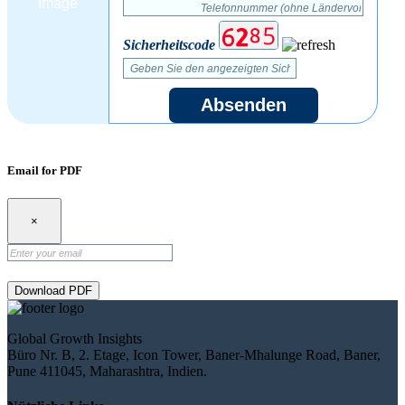
Sicherheitscode
Absenden
Email for PDF
×
Download PDF
Global Growth Insights
Büro Nr. B, 2. Etage, Icon Tower, Baner-Mhalunge Road, Baner,
Pune 411045, Maharashtra, Indien.