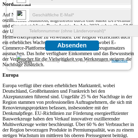
Nordamerika
Auf Nordamerika entfallen fast 35 % des weltweiten Marktes für
oszillierende Multitools, angetrieben durch eine starke DIY-Kultur
und eine gut etablierte Bauindustrie. Im Jahr 2023 gaben über 50 %
der US-Haushalte an, oszillierende Werkzeuge für
Heimwerkerprojekte zu verwenden. Die Region verzeichnet auch
ein erhebliches Wachstum des Online-Umsatzes, wobei E-
Absenden
Commerce-Plattformen 40 % des gesamten Werkzeugumsatzes
ausmachen. Das hohe verfügbare Einkommen und das Bewusstsein
der Verbraucher für die Vielseitigkeit von Werkzeugen steigern die
Wir gewährleisten vollständige Vertraulichkeit Ihrer persönlichen Daten.
Datenschutz
Nachfrage zusätzlich.
Europa
Europa verfügt über einen erheblichen Marktanteil, wobei
Deutschland, Großbritannien und Frankreich bei den
Akzeptanzraten führend sind. Ungefähr 25 % der Nachfrage in der
Region stammen von professionellen Auftragnehmern, die sich mit
Renovierungsprojekten befassen, insbesondere mit der
Denkmalpflege. EU-Richtlinien zur Förderung energieeffizienter
Bauwerkzeuge haben den Verkauf innovativer oszillierender
Multiwerkzeuge weiter beschleunigt. Über 60 % der Verbraucher in
der Region bevorzugen Produkte in Premiumqualität, was zu einem
stetigen Wachstum im mittleren bis oberen Preissegment beiträgt.