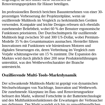
Renovierungsprojekten für Häuser beteiligen.
Im professionellen Bereich berichten Bauunternehmen von einer 30-
prozentigen Verbesserung der Projektzeitpläne, wenn sie
oszillierende Multitools im Vergleich zu herkömmlichen Geräten
verwenden. Kompakte und leichte Designs erfreuen sich ebenfalls
zunehmender Beliebtheit, wobei 60 % der Benutzer ergonomische
Funktionen priorisieren. Der Durchschnittspreis für oszillierende
Multitools liegt zwischen 50 und 300 US-Dollar, wobei Premium-
Modelle 35 % des Gesamtumsatzes ausmachen. Hersteller führen
Innovationen mit Funktionen wie bürstenlosen Motoren und
digitalen Steuerungen ein, deren Verbreitung im Vergleich zum
Vorjahr schätzungsweise um 15 % zunimmt. Die Expansion des
Marktes wird durch jährlich über 200 neue Produkteinführungen
unterstützt, was den Wettbewerbscharakter der Branche
unterstreicht.
Oszillierende Multi-Tools-Marktdynamik
Der schwankende Multitools-Markt ist geprägt von dynamischen
Wechselwirkungen von Nachfrage, Innovation und Wettbewerb.
Die zunehmende Akzeptanz im Bau- und Renovierungssektor
befeuert den Markt, während Fortschritte in der Batterietechnologie
und den Multifunktionsfunktionen die Erwartungen der Verbraucher
neu definieren. Der Markt wandelt sich hin zu umweltfreundlichen