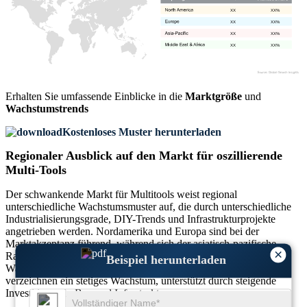
XX
XX%
XX
XX%
XX
XX%
XX
XX%
Erhalten Sie umfassende Einblicke in die
Marktgröße
und
Wachstumstrends
Kostenloses Muster herunterladen
Regionaler Ausblick auf den Markt für oszillierende
Multi-Tools
Der schwankende Markt für Multitools weist regional
unterschiedliche Wachstumsmuster auf, die durch unterschiedliche
Industrialisierungsgrade, DIY-Trends und Infrastrukturprojekte
angetrieben werden. Nordamerika und Europa sind bei der
Marktakzeptanz führend, während sich der asiatisch-pazifische
×
Raum aufgrund der raschen Urbanisierung zu einem bedeutenden
Beispiel herunterladen
Wachstumszentrum entwickelt. Der Nahe Osten und Afrika
verzeichnen ein stetiges Wachstum, unterstützt durch steigende
Investitionen in Bau und Infrastruktur.