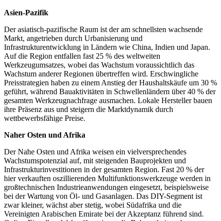
Asien-Pazifik
Der asiatisch-pazifische Raum ist der am schnellsten wachsende
Markt, angetrieben durch Urbanisierung und
Infrastrukturentwicklung in Ländern wie China, Indien und Japan.
Auf die Region entfallen fast 25 % des weltweiten
Werkzeugumsatzes, wobei das Wachstum voraussichtlich das
Wachstum anderer Regionen übertreffen wird. Erschwingliche
Preisstrategien haben zu einem Anstieg der Haushaltskäufe um 30 %
geführt, während Bauaktivitäten in Schwellenländern über 40 % der
gesamten Werkzeugnachfrage ausmachen. Lokale Hersteller bauen
ihre Präsenz aus und steigern die Marktdynamik durch
wettbewerbsfähige Preise.
Naher Osten und Afrika
Der Nahe Osten und Afrika weisen ein vielversprechendes
Wachstumspotenzial auf, mit steigenden Bauprojekten und
Infrastrukturinvestitionen in der gesamten Region. Fast 20 % der
hier verkauften oszillierenden Multifunktionswerkzeuge werden in
großtechnischen Industrieanwendungen eingesetzt, beispielsweise
bei der Wartung von Öl- und Gasanlagen. Das DIY-Segment ist
zwar kleiner, wächst aber stetig, wobei Südafrika und die
Vereinigten Arabischen Emirate bei der Akzeptanz führend sind.