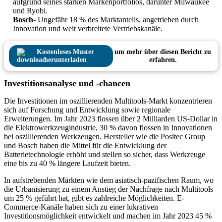
aufgrund seines starken Markenportfolios, darunter Milwaukee
und Ryobi.
Bosch
- Ungefähr 18 % des Marktanteils, angetrieben durch
Innovation und weit verbreitete Vertriebskanäle.
Kostenloses Muster
um mehr über diesen Bericht zu
herunterladen
erfahren.
Investitionsanalyse und -chancen
Die Investitionen im oszillierenden Multitools-Markt konzentrieren
sich auf Forschung und Entwicklung sowie regionale
Erweiterungen. Im Jahr 2023 flossen über 2 Milliarden US-Dollar in
die Elektrowerkzeugindustrie, 30 % davon flossen in Innovationen
bei oszillierenden Werkzeugen. Hersteller wie die Positec Group
und Bosch haben die Mittel für die Entwicklung der
Batterietechnologie erhöht und stellen so sicher, dass Werkzeuge
eine bis zu 40 % längere Laufzeit bieten.
In aufstrebenden Märkten wie dem asiatisch-pazifischen Raum, wo
die Urbanisierung zu einem Anstieg der Nachfrage nach Multitools
um 25 % geführt hat, gibt es zahlreiche Möglichkeiten. E-
Commerce-Kanäle haben sich zu einer lukrativen
Investitionsmöglichkeit entwickelt und machen im Jahr 2023 45 %