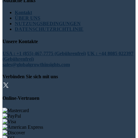
Nützliche Links
Kontakt
ÜBER UNS
NUTZUNGSBEDINGUNGEN
DATENSCHUTZRICHTLINIE
Unsere Kontakte
USA : +1 (855) 467-7775 (Gebührenfrei)
UK : +44 8085 022397
(Gebührenfrei)
sales@globalgrowthinsights.com
Verbinden Sie sich mit uns
Online-Vertrauen