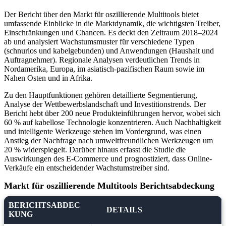
Der Bericht über den Markt für oszillierende Multitools bietet
umfassende Einblicke in die Marktdynamik, die wichtigsten Treiber,
Einschränkungen und Chancen. Es deckt den Zeitraum 2018–2024
ab und analysiert Wachstumsmuster für verschiedene Typen
(schnurlos und kabelgebunden) und Anwendungen (Haushalt und
Auftragnehmer). Regionale Analysen verdeutlichen Trends in
Nordamerika, Europa, im asiatisch-pazifischen Raum sowie im
Nahen Osten und in Afrika.
Zu den Hauptfunktionen gehören detaillierte Segmentierung,
Analyse der Wettbewerbslandschaft und Investitionstrends. Der
Bericht hebt über 200 neue Produkteinführungen hervor, wobei sich
60 % auf kabellose Technologie konzentrieren. Auch Nachhaltigkeit
und intelligente Werkzeuge stehen im Vordergrund, was einen
Anstieg der Nachfrage nach umweltfreundlichen Werkzeugen um
20 % widerspiegelt. Darüber hinaus erfasst die Studie die
Auswirkungen des E-Commerce und prognostiziert, dass Online-
Verkäufe ein entscheidender Wachstumstreiber sind.
Markt für oszillierende Multitools Berichtsabdeckung
BERICHTSABDEC
DETAILS
KUNG