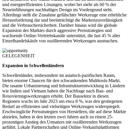
und energieeffizienten Lösungen, wobei bei mehr als 60 % der
Neueinführungen nachhaltiges Design im Vordergrund steht.
Allerdings stellt die Zunahme gefälschter Werkzeuge eine erhebliche
Herausforderung dar und beeinträchtigt die Markenzuverlässigkeit
und die Verbrauchersicherheit. Darüber hinaus wird die globale
Expansion des Marktes durch aggressive Preisstrategien und
wachsende Online-Vertriebskanäle unterstützt, die fast 45 % aller
Einzelhandelskäufe von oszillierenden Werkzeugen ausmachen.
GELEGENHEIT
Expansion in Schwellenländern
Schwellenländer, insbesondere im asiatisch-pazifischen Raum,
bieten enorme Chancen für den schwankenden Multitools-Markt.
Die rasante Urbanisierung und Infrastrukturentwicklung in Ländern
wie Indien und Vietnam haben die Nachfrage nach Bau- und
Renovierungswerkzeugen erhöht. Der Bausektor in diesen
Regionen wuchs im Jahr 2023 um etwa 8 %, was den gestiegenen
Bedarf an effizienten und vielseitigen Werkzeugen widerspiegelt.
Erschwingliche Preisstrategien von Herstellern, die auf diese Märkte
abzielen, haben in den letzten zwei Jahren auch zu einem 25-
prozentigen Anstieg des Umsatzes mit oszillierenden Werkzeugen
geführt. Lokale Partnerschaften und Online-Verkaufsplattformen