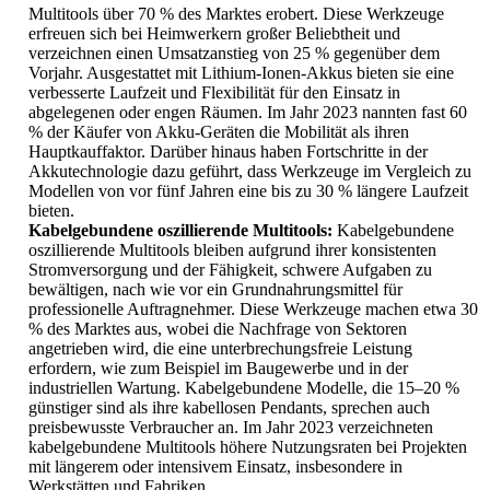
Multitools über 70 % des Marktes erobert. Diese Werkzeuge
erfreuen sich bei Heimwerkern großer Beliebtheit und
verzeichnen einen Umsatzanstieg von 25 % gegenüber dem
Vorjahr. Ausgestattet mit Lithium-Ionen-Akkus bieten sie eine
verbesserte Laufzeit und Flexibilität für den Einsatz in
abgelegenen oder engen Räumen. Im Jahr 2023 nannten fast 60
% der Käufer von Akku-Geräten die Mobilität als ihren
Hauptkauffaktor. Darüber hinaus haben Fortschritte in der
Akkutechnologie dazu geführt, dass Werkzeuge im Vergleich zu
Modellen von vor fünf Jahren eine bis zu 30 % längere Laufzeit
bieten.
Kabelgebundene oszillierende Multitools:
Kabelgebundene
oszillierende Multitools bleiben aufgrund ihrer konsistenten
Stromversorgung und der Fähigkeit, schwere Aufgaben zu
bewältigen, nach wie vor ein Grundnahrungsmittel für
professionelle Auftragnehmer. Diese Werkzeuge machen etwa 30
% des Marktes aus, wobei die Nachfrage von Sektoren
angetrieben wird, die eine unterbrechungsfreie Leistung
erfordern, wie zum Beispiel im Baugewerbe und in der
industriellen Wartung. Kabelgebundene Modelle, die 15–20 %
günstiger sind als ihre kabellosen Pendants, sprechen auch
preisbewusste Verbraucher an. Im Jahr 2023 verzeichneten
kabelgebundene Multitools höhere Nutzungsraten bei Projekten
mit längerem oder intensivem Einsatz, insbesondere in
Werkstätten und Fabriken.