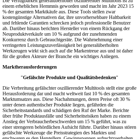
Die Verfügbarkeit generalüberholter oszillierender Multitools ist zu
einem erheblichen Hemmnis geworden und macht im Jahr 2023 15
% der gesamten Marktkäufe aus. Diese Tools stellen zwar
kostengünstige Alternativen dar, ihre unvorhersehbare Haltbarkeit
und fehlende Garantien schrecken jedoch professionelle Benutzer
ab. Darüber hinaus berichten Hersteller von einem Rückgang der
Neuproduktverkäufe um 10 % aufgrund der zunehmenden
Konkurrenz durch Gebrauchtgeräte. Die Wahrnehmung einer
verringerten Leistungszuverlässigkeit bei generalüberholten
Werkzeugen wirkt sich auch auf die Markentreue aus und ist daher
für die großen Akteure der Branche ein wichtiges Anliegen.
Marktherausforderungen
"
Gefälschte Produkte und Qualitätsbedenken
"
Die Verbreitung gefälschter oszillierender Multitools stellt eine große
Herausforderung dar und macht weltweit fast 10 % des gesamten
Marktumsatzes aus. Diese Nachahmungen, deren Preise oft 30 %
unter denen authentischer Produkte liegen, gefährden die
Sicherheitsstandards und schädigen den Ruf der Marke. Berichte
über frühe Produktausfälle und Sicherheitsrisiken haben zu einem
Anstieg der Verbraucherbeschwerden um 15 % geführt, was zu
einer strengeren behördlichen Aufsicht führte. Darüber hinaus stören
gefälschte Werkzeuge die Preisstrategien des Marktes und
erschweren es den Herstellern, Gewinnspannen aufrechtzuerhalten