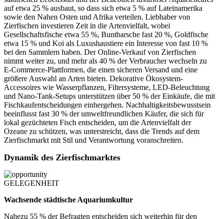
auf etwa 25 % ausbaut, so dass sich etwa 5 % auf Lateinamerika
sowie den Nahen Osten und Afrika verteilen. Liebhaber von
Zierfischen investieren Zeit in die Artenvielfalt, wobei
Gesellschaftsfische etwa 55 %, Buntbarsche fast 20 %, Goldfische
etwa 15 % und Koi als Luxushaustiere ein Interesse von fast 10 %
bei den Sammlern haben. Der Online-Verkauf von Zierfischen
nimmt weiter zu, und mehr als 40 % der Verbraucher wechseln zu
E-Commerce-Plattformen, die einen sicheren Versand und eine
größere Auswahl an Arten bieten. Dekorative Ökosystem-
Accessoires wie Wasserpflanzen, Filtersysteme, LED-Beleuchtung
und Nano-Tank-Setups unterstützen über 50 % der Einkäufe, die mit
Fischkaufentscheidungen einhergehen. Nachhaltigkeitsbewusstsein
beeinflusst fast 30 % der umweltfreundlichen Käufer, die sich für
lokal gezüchteten Fisch entscheiden, um die Artenvielfalt der
Ozeane zu schützen, was unterstreicht, dass die Trends auf dem
Zierfischmarkt mit Stil und Verantwortung voranschreiten.
Dynamik des Zierfischmarktes
GELEGENHEIT
Wachsende städtische Aquariumkultur
Nahezu 55 % der Befragten entscheiden sich weiterhin für den