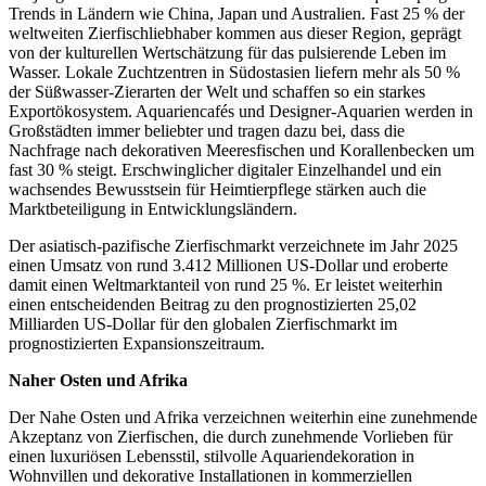
Trends in Ländern wie China, Japan und Australien. Fast 25 % der
weltweiten Zierfischliebhaber kommen aus dieser Region, geprägt
von der kulturellen Wertschätzung für das pulsierende Leben im
Wasser. Lokale Zuchtzentren in Südostasien liefern mehr als 50 %
der Süßwasser-Zierarten der Welt und schaffen so ein starkes
Exportökosystem. Aquariencafés und Designer-Aquarien werden in
Großstädten immer beliebter und tragen dazu bei, dass die
Nachfrage nach dekorativen Meeresfischen und Korallenbecken um
fast 30 % steigt. Erschwinglicher digitaler Einzelhandel und ein
wachsendes Bewusstsein für Heimtierpflege stärken auch die
Marktbeteiligung in Entwicklungsländern.
Der asiatisch-pazifische Zierfischmarkt verzeichnete im Jahr 2025
einen Umsatz von rund 3.412 Millionen US-Dollar und eroberte
damit einen Weltmarktanteil von rund 25 %. Er leistet weiterhin
einen entscheidenden Beitrag zu den prognostizierten 25,02
Milliarden US-Dollar für den globalen Zierfischmarkt im
prognostizierten Expansionszeitraum.
Naher Osten und Afrika
Der Nahe Osten und Afrika verzeichnen weiterhin eine zunehmende
Akzeptanz von Zierfischen, die durch zunehmende Vorlieben für
einen luxuriösen Lebensstil, stilvolle Aquariendekoration in
Wohnvillen und dekorative Installationen in kommerziellen