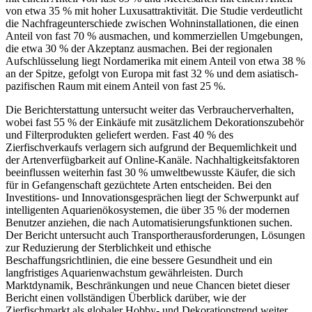
von etwa 35 % mit hoher Luxusattraktivität. Die Studie verdeutlicht
die Nachfrageunterschiede zwischen Wohninstallationen, die einen
Anteil von fast 70 % ausmachen, und kommerziellen Umgebungen,
die etwa 30 % der Akzeptanz ausmachen. Bei der regionalen
Aufschlüsselung liegt Nordamerika mit einem Anteil von etwa 38 %
an der Spitze, gefolgt von Europa mit fast 32 % und dem asiatisch-
pazifischen Raum mit einem Anteil von fast 25 %.
Die Berichterstattung untersucht weiter das Verbraucherverhalten,
wobei fast 55 % der Einkäufe mit zusätzlichem Dekorationszubehör
und Filterprodukten geliefert werden. Fast 40 % des
Zierfischverkaufs verlagern sich aufgrund der Bequemlichkeit und
der Artenverfügbarkeit auf Online-Kanäle. Nachhaltigkeitsfaktoren
beeinflussen weiterhin fast 30 % umweltbewusste Käufer, die sich
für in Gefangenschaft gezüchtete Arten entscheiden. Bei den
Investitions- und Innovationsgesprächen liegt der Schwerpunkt auf
intelligenten Aquarienökosystemen, die über 35 % der modernen
Benutzer anziehen, die nach Automatisierungsfunktionen suchen.
Der Bericht untersucht auch Transportherausforderungen, Lösungen
zur Reduzierung der Sterblichkeit und ethische
Beschaffungsrichtlinien, die eine bessere Gesundheit und ein
langfristiges Aquarienwachstum gewährleisten. Durch
Marktdynamik, Beschränkungen und neue Chancen bietet dieser
Bericht einen vollständigen Überblick darüber, wie der
Zierfischmarkt als globaler Hobby- und Dekorationstrend weiter