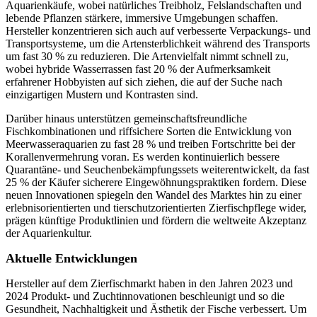
Aquarienkäufe, wobei natürliches Treibholz, Felslandschaften und
lebende Pflanzen stärkere, immersive Umgebungen schaffen.
Hersteller konzentrieren sich auch auf verbesserte Verpackungs- und
Transportsysteme, um die Artensterblichkeit während des Transports
um fast 30 % zu reduzieren. Die Artenvielfalt nimmt schnell zu,
wobei hybride Wasserrassen fast 20 % der Aufmerksamkeit
erfahrener Hobbyisten auf sich ziehen, die auf der Suche nach
einzigartigen Mustern und Kontrasten sind.
Darüber hinaus unterstützen gemeinschaftsfreundliche
Fischkombinationen und riffsichere Sorten die Entwicklung von
Meerwasseraquarien zu fast 28 % und treiben Fortschritte bei der
Korallenvermehrung voran. Es werden kontinuierlich bessere
Quarantäne- und Seuchenbekämpfungssets weiterentwickelt, da fast
25 % der Käufer sicherere Eingewöhnungspraktiken fordern. Diese
neuen Innovationen spiegeln den Wandel des Marktes hin zu einer
erlebnisorientierten und tierschutzorientierten Zierfischpflege wider,
prägen künftige Produktlinien und fördern die weltweite Akzeptanz
der Aquarienkultur.
Aktuelle Entwicklungen
Hersteller auf dem Zierfischmarkt haben in den Jahren 2023 und
2024 Produkt- und Zuchtinnovationen beschleunigt und so die
Gesundheit, Nachhaltigkeit und Ästhetik der Fische verbessert. Um