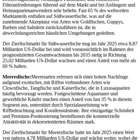
Filteranforderungen führend auf dem Markt und bei Anfängern und
Heimaquarienanwendern sehr beliebt. Fast 65 % des weltweiten
Marktanteils entfallen auf Süßwasserfische, was auf die
zunehmende Akzeptanz von Arten wie Goldfischen, Guppys,
Barben und Salmlern zurückzuführen ist, die in
abwechslungsreichen häuslichen Umgebungen gedeihen.
Der Zierfischmarkt für Süßwasserfische trug im Jahr 2025 etwa 8,87
Milliarden US-Dollar bei und wird voraussichtlich im Rahmen des
prognostizierten Gesamtwachstums bis 2035 stetig in Richtung
25,02 Milliarden US-Dollar wachsen und einen Anteil von mehr als
60 % halten.
Meeresfische:
Meeresarten erfreuen sich einer hohen Nachfrage
aufgrund exotischer, mit Riffen verbundener Arten wie
Clownfische, Tangfische und Kaiserfische, die in Luxusaquarien
häufig bevorzugt werden. Fortgeschrittene Aquarianer und
gewerbliche Käufer machen einen Anteil von fast 35 % in diesem
Segment aus, unterstützt durch Spezialausrüstung wie
Riffbeleuchtung und Korallensubstrate. Ihre einzigartige Schönheit
und Premium-Positionierung beeinflussen die kommerzielle
Attraktivität in dekororientierten Räumen stark.
Der Zierfischmarkt für Meeresfische hatte im Jahr 2025 einen Wert
von nahezu 4,78 Milliarden US-Dollar und wächst weiter, wobei die