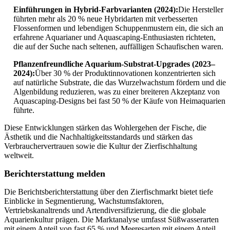
Einführungen in Hybrid-Farbvarianten (2024):
Die Hersteller
führten mehr als 20 % neue Hybridarten mit verbesserten
Flossenformen und lebendigen Schuppenmustern ein, die sich an
erfahrene Aquarianer und Aquascaping-Enthusiasten richteten,
die auf der Suche nach seltenen, auffälligen Schaufischen waren.
Pflanzenfreundliche Aquarium-Substrat-Upgrades (2023–
2024):
Über 30 % der Produktinnovationen konzentrierten sich
auf natürliche Substrate, die das Wurzelwachstum fördern und die
Algenbildung reduzieren, was zu einer breiteren Akzeptanz von
Aquascaping-Designs bei fast 50 % der Käufe von Heimaquarien
führte.
Diese Entwicklungen stärken das Wohlergehen der Fische, die
Ästhetik und die Nachhaltigkeitsstandards und stärken das
Verbrauchervertrauen sowie die Kultur der Zierfischhaltung
weltweit.
Berichterstattung melden
Die Berichtsberichterstattung über den Zierfischmarkt bietet tiefe
Einblicke in Segmentierung, Wachstumsfaktoren,
Vertriebskanaltrends und Artendiversifizierung, die die globale
Aquarienkultur prägen. Die Marktanalyse umfasst Süßwasserarten
mit einem Anteil von fast 65 % und Meeresarten mit einem Anteil