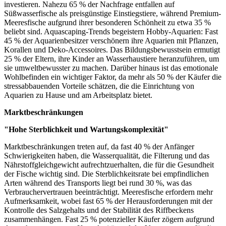
investieren. Nahezu 65 % der Nachfrage entfallen auf
Süßwasserfische als preisgünstige Einstiegstiere, während Premium-
Meeresfische aufgrund ihrer besonderen Schönheit zu etwa 35 %
beliebt sind. Aquascaping-Trends begeistern Hobby-Aquarien: Fast
45 % der Aquarienbesitzer verschönern ihre Aquarien mit Pflanzen,
Korallen und Deko-Accessoires. Das Bildungsbewusstsein ermutigt
25 % der Eltern, ihre Kinder an Wasserhaustiere heranzuführen, um
sie umweltbewusster zu machen. Darüber hinaus ist das emotionale
Wohlbefinden ein wichtiger Faktor, da mehr als 50 % der Käufer die
stressabbauenden Vorteile schätzen, die die Einrichtung von
Aquarien zu Hause und am Arbeitsplatz bietet.
Marktbeschränkungen
"Hohe Sterblichkeit und Wartungskomplexität"
Marktbeschränkungen treten auf, da fast 40 % der Anfänger
Schwierigkeiten haben, die Wasserqualität, die Filterung und das
Nährstoffgleichgewicht aufrechtzuerhalten, die für die Gesundheit
der Fische wichtig sind. Die Sterblichkeitsrate bei empfindlichen
Arten während des Transports liegt bei rund 30 %, was das
Verbrauchervertrauen beeinträchtigt. Meeresfische erfordern mehr
Aufmerksamkeit, wobei fast 65 % der Herausforderungen mit der
Kontrolle des Salzgehalts und der Stabilität des Riffbeckens
zusammenhängen. Fast 25 % potenzieller Käufer zögern aufgrund