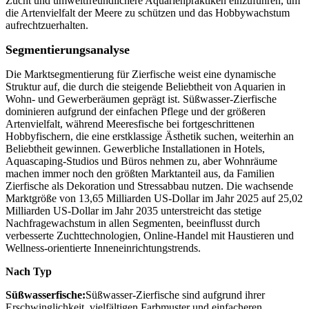
Zucht und umweltfreundlichere Aquarienpraktiken einzuführen, um
die Artenvielfalt der Meere zu schützen und das Hobbywachstum
aufrechtzuerhalten.
Segmentierungsanalyse
Die Marktsegmentierung für Zierfische weist eine dynamische
Struktur auf, die durch die steigende Beliebtheit von Aquarien in
Wohn- und Gewerberäumen geprägt ist. Süßwasser-Zierfische
dominieren aufgrund der einfachen Pflege und der größeren
Artenvielfalt, während Meeresfische bei fortgeschrittenen
Hobbyfischern, die eine erstklassige Ästhetik suchen, weiterhin an
Beliebtheit gewinnen. Gewerbliche Installationen in Hotels,
Aquascaping-Studios und Büros nehmen zu, aber Wohnräume
machen immer noch den größten Marktanteil aus, da Familien
Zierfische als Dekoration und Stressabbau nutzen. Die wachsende
Marktgröße von 13,65 Milliarden US-Dollar im Jahr 2025 auf 25,02
Milliarden US-Dollar im Jahr 2035 unterstreicht das stetige
Nachfragewachstum in allen Segmenten, beeinflusst durch
verbesserte Zuchttechnologien, Online-Handel mit Haustieren und
Wellness-orientierte Inneneinrichtungstrends.
Nach Typ
Süßwasserfische:
Süßwasser-Zierfische sind aufgrund ihrer
Erschwinglichkeit, vielfältigen Farbmuster und einfacheren