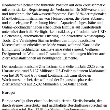
Nordamerika behält eine führende Position auf dem Zierfischmarkt
mit einer starken Begeisterung der Verbraucher für Süßwasserarten
und fortschrittliche Salzwasserriffsysteme. Fast 38 % der regionalen
Marktbeteiligung stammen von Heimaquarien, die Stress abbauen
und eine elegante Einrichtung bieten. Aquarienfachgeschäfte und
Online-Zoohändler haben erheblichen Einfluss auf Käufertrends,
unterstützt durch die Verfügbarkeit erstklassiger Produkte wie LED-
Beleuchtung, automatische Filterung und dekorative Aquascaping-
Tools. Die Vereinigten Staaten treiben den Import exotischer
Meeresfische in erheblichem Maße voran, während Kanada die
Einführung nachhaltiger Zuchtsysteme stetig steigert. Wellness-
Designtrends in Wohn- und Gesundheitseinrichtungen fördern auch
Zierfischinstallationen als beruhigende Elemente.
Der nordamerikanische Zierfischmarkt erzielte im Jahr 2025 einen
Umsatz von rund 5.187 Millionen US-Dollar mit einem Marktanteil
von fast 38 % und trug damit kontinuierlich zum globalen
Wachstumskurs bei, der während der Expansionsphase des
Zierfischmarkts auf 25,02 Milliarden US-Dollar abzielt.
Europa
Europa verfügt über einen hochstrukturierten Zierfischmarkt, der
durch strenge Tierschutz- und nachhaltige Beschaffungsvorschriften
unterstützt wird. Fast 32 % der Verbraucher bevorzugen