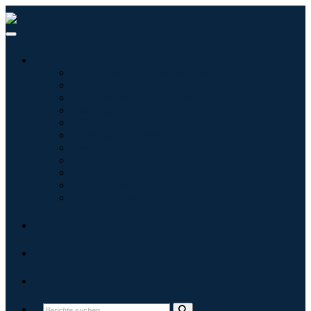
Branchen
Tecnologie dell'informazione
Assistenza sanitaria
Macchinari e attrezzature
Automotive e trasporti
Cibo e bevande
Energia e potenza
Aerospaziale e difesa
Agricoltura
Prodotti chimici e materiali
Architettura
Beni di consumo
Blogs
Über uns
Kontakt