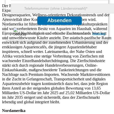
Der Regionalausblick für den Zierfischmarkt hebt die starke
Expansion hervor, die durch die zunehmende Akzeptanz von
Designeraquarien, Wellness-orientierten Dekorationstrends und der
Artenvielfalt über Kontinente hinweg vorangetrieben wird.
Absenden
Nordamerika ist führend mit fortschrittlichen Aquakulturpraktiken
und weit verbreitetem Besitz von Aquarien im Haushalt, während
Europa auf Nachhaltigkeit und ethische Zuchtstandards Wert legt
Wir gewährleisten vollständige Vertraulichkeit Ihrer persönlichen Daten.
Datenschutz
und umweltbewusste Käufer anzieht. Der asiatisch-pazifische Raum
entwickelt sich aufgrund der zunehmenden Urbanisierung und der
erstklassigen Aquariencafés, die jüngere Aquarienliebhaber
inspirieren, schnell weiter. Lateinamerika, der Nahe Osten und
Afrika verzeichnen eine stetige Verbreitung von Zierfischen mit
wachsender Einzelhandelsdurchdringung. Die Zierfischindustrie
stärkt sich durch regionale Handelsverbesserungen, Online-
Einkaufskanäle, maßgeschneiderte Tankeinrichtungen und die
Nachfrage nach Premium-Importen. Wachsende Marktinvestitionen
in die Zucht in Gefangenschaft, Transportsicherheit und digitales
Aquarienzubehör tragen kontinuierlich dazu bei, dass jede Region
ihren Anteil an der steigenden globalen Bewertung von 13,65
Milliarden US-Dollar im Jahr 2025 auf 25,02 Milliarden US-Dollar
im Jahr 2035 steigert und sicherstellt, dass der Zierfischmarkt
lebendig und global integriert bleibt.
Nordamerika