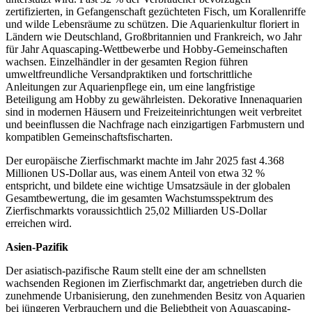
zertifizierten, in Gefangenschaft gezüchteten Fisch, um Korallenriffe
und wilde Lebensräume zu schützen. Die Aquarienkultur floriert in
Ländern wie Deutschland, Großbritannien und Frankreich, wo Jahr
für Jahr Aquascaping-Wettbewerbe und Hobby-Gemeinschaften
wachsen. Einzelhändler in der gesamten Region führen
umweltfreundliche Versandpraktiken und fortschrittliche
Anleitungen zur Aquarienpflege ein, um eine langfristige
Beteiligung am Hobby zu gewährleisten. Dekorative Innenaquarien
sind in modernen Häusern und Freizeiteinrichtungen weit verbreitet
und beeinflussen die Nachfrage nach einzigartigen Farbmustern und
kompatiblen Gemeinschaftsfischarten.
Der europäische Zierfischmarkt machte im Jahr 2025 fast 4.368
Millionen US-Dollar aus, was einem Anteil von etwa 32 %
entspricht, und bildete eine wichtige Umsatzsäule in der globalen
Gesamtbewertung, die im gesamten Wachstumsspektrum des
Zierfischmarkts voraussichtlich 25,02 Milliarden US-Dollar
erreichen wird.
Asien-Pazifik
Der asiatisch-pazifische Raum stellt eine der am schnellsten
wachsenden Regionen im Zierfischmarkt dar, angetrieben durch die
zunehmende Urbanisierung, den zunehmenden Besitz von Aquarien
bei jüngeren Verbrauchern und die Beliebtheit von Aquascaping-