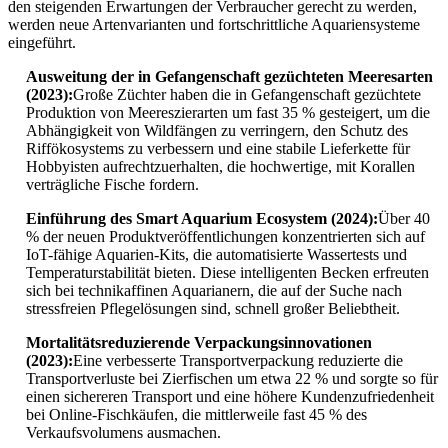
den steigenden Erwartungen der Verbraucher gerecht zu werden,
werden neue Artenvarianten und fortschrittliche Aquariensysteme
eingeführt.
Ausweitung der in Gefangenschaft gezüchteten Meeresarten
(2023):
Große Züchter haben die in Gefangenschaft gezüchtete
Produktion von Meereszierarten um fast 35 % gesteigert, um die
Abhängigkeit von Wildfängen zu verringern, den Schutz des
Riffökosystems zu verbessern und eine stabile Lieferkette für
Hobbyisten aufrechtzuerhalten, die hochwertige, mit Korallen
verträgliche Fische fordern.
Einführung des Smart Aquarium Ecosystem (2024):
Über 40
% der neuen Produktveröffentlichungen konzentrierten sich auf
IoT-fähige Aquarien-Kits, die automatisierte Wassertests und
Temperaturstabilität bieten. Diese intelligenten Becken erfreuten
sich bei technikaffinen Aquarianern, die auf der Suche nach
stressfreien Pflegelösungen sind, schnell großer Beliebtheit.
Mortalitätsreduzierende Verpackungsinnovationen
(2023):
Eine verbesserte Transportverpackung reduzierte die
Transportverluste bei Zierfischen um etwa 22 % und sorgte so für
einen sichereren Transport und eine höhere Kundenzufriedenheit
bei Online-Fischkäufen, die mittlerweile fast 45 % des
Verkaufsvolumens ausmachen.