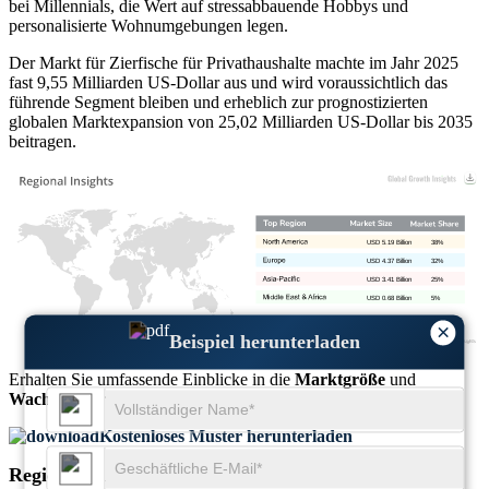
bei Millennials, die Wert auf stressabbauende Hobbys und
personalisierte Wohnumgebungen legen.
Der Markt für Zierfische für Privathaushalte machte im Jahr 2025
fast 9,55 Milliarden US-Dollar aus und wird voraussichtlich das
führende Segment bleiben und erheblich zur prognostizierten
globalen Marktexpansion von 25,02 Milliarden US-Dollar bis 2035
beitragen.
USD 5.19 Billion
38%
USD 4.37 Billion
32%
USD 3.41 Billion
25%
USD 0.68 Billion
5%
×
Beispiel herunterladen
Erhalten Sie umfassende Einblicke in die
Marktgröße
und
Wachstumstrends
Kostenloses Muster herunterladen
Regionaler Ausblick auf den Zierfischmarkt