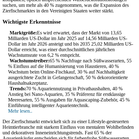
suchen, um mehr als 40 % zugenommen, was die Expansion des
Zierfischmarktes in den Vereinigten Staaten weiter stärkt.
Wichtigste Erkenntnisse
Marktgröße:
Es wird erwartet, dass der Markt von 13,65
Milliarden US-Dollar im Jahr 2025 auf 14,56 Milliarden US-
Dollar im Jahr 2026 ansteigt und bis 2035 25,02 Milliarden US-
Dollar erreicht, was einer durchschnittlichen jährlichen
Wachstumsrate von 6,2 % entspricht.
Wachstumstreiber:
65 % Nachfrage nach Süßwasserarten, 55
% Einfluss auf die Humanisierung von Haustieren, 40 %
Wachstum beim Online-Fischkauf, 30 % auf Nachhaltigkeit
ausgerichtete Zucht in Gefangenschaft, 50 % dekororientierte
Haushaltsakzeptanz.
Trends:
70 % Aquariennutzung in Privathaushalten, 40 %
Anstieg bei Nano-Aquarien, 35 % Präferenz für erstklassige
Meeresarten, 55 % Ausgaben für Aquascaping-Zubehör, 45 %
Einführung intelligenter Aquarientechnik.
Mehr lesen..
Der Zierfischmarkt entwickelt sich zu einer Lifestyle-gesteuerten
Heimtierbranche mit starkem Einfluss von mentalem Wohlbefinden
und dekorativen Inneneinrichtungstrends. Fast 65 % der
Aquarienkäufer entscheiden sich für farbenfrohe Süßwasserarten,