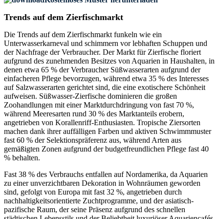
Trends auf dem Zierfischmarkt
Die Trends auf dem Zierfischmarkt funkeln wie ein
Unterwasserkarneval und schimmern vor lebhaften Schuppen und
der Nachfrage der Verbraucher. Der Markt für Zierfische floriert
aufgrund des zunehmenden Besitzes von Aquarien in Haushalten, in
denen etwa 65 % der Verbraucher Süßwasserarten aufgrund der
einfacheren Pflege bevorzugen, während etwa 35 % des Interesses
auf Salzwasserarten gerichtet sind, die eine exotischere Schönheit
aufweisen. Süßwasser-Zierfische dominieren die großen
Zoohandlungen mit einer Marktdurchdringung von fast 70 %,
während Meeresarten rund 30 % des Marktanteils erobern,
angetrieben von Korallenriff-Enthusiasten. Tropische Ziersorten
machen dank ihrer auffälligen Farben und aktiven Schwimmmuster
fast 60 % der Selektionspräferenz aus, während Arten aus
gemäßigten Zonen aufgrund der budgetfreundlichen Pflege fast 40
% behalten.
Fast 38 % des Verbrauchs entfallen auf Nordamerika, da Aquarien
zu einer unverzichtbaren Dekoration in Wohnräumen geworden
sind, gefolgt von Europa mit fast 32 %, angetrieben durch
nachhaltigkeitsorientierte Zuchtprogramme, und der asiatisch-
pazifische Raum, der seine Präsenz aufgrund des schnellen
städtischen Lebensstils und der Beliebtheit luxuriöser Aquariencafés