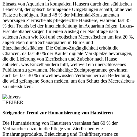
Einsatz von Aquarien in kompakten Häusern durch den städtischen
Lebensstil, der optisch beruhigende Umgebungen schafft, ohne viel
Platz zu benötigen. Rund 48 % der Millennial-Konsumenten
bevorzugen Zierfische als pflegeleichte Haustiere, während fast 35
% den Trends bei der Inneneinrichtung im Aquarium folgen. Luxus-
Fischliebhaber sorgen für einen Anstieg der Nachfrage nach
seltenen Arten wie Koi und exotischen Meeresfischen um fast 20 %,
angetrieben durch Schauaquarien in Büros und
Einzelhandelsflächen. Die Online-Zugänglichkeit erhöht die
Chancen, da fast 40 % der Käufer digitale Marktplätze bevorzugen,
die die Lieferung von Zierfischen und Zubehör nach Hause
anbieten, was Einzelhändlern hilft, weltweit ein unerschlossenes
Publikum zu gewinnen. Nachhaltige Zuchtprogramme gewinnen
auch bei fast 30 % umweltbewussten Verbrauchern an Bedeutung,
die wild gefangene Sorten meiden, um den Schutz des Meereslebens
zu unterstützen.
TREIBER
Steigender Trend zur Humanisierung von Haustieren
Die Humanisierung von Haustieren veranlasst fast 60 % der
Verbraucher dazu, in die Pflege von Zierfischen wie
Ernährungsprodukte, Beleuchtung und Tankfiltersysteme zu