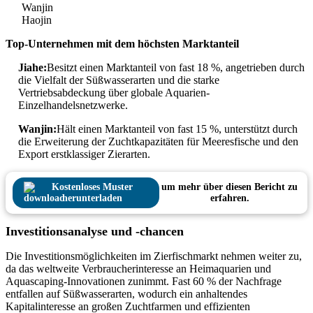
Wanjin
Haojin
Top-Unternehmen mit dem höchsten Marktanteil
Jiahe:
Besitzt einen Marktanteil von fast 18 %, angetrieben durch
die Vielfalt der Süßwasserarten und die starke
Vertriebsabdeckung über globale Aquarien-
Einzelhandelsnetzwerke.
Wanjin:
Hält einen Marktanteil von fast 15 %, unterstützt durch
die Erweiterung der Zuchtkapazitäten für Meeresfische und den
Export erstklassiger Zierarten.
Kostenloses Muster
um mehr über diesen Bericht zu
herunterladen
erfahren.
Investitionsanalyse und -chancen
Die Investitionsmöglichkeiten im Zierfischmarkt nehmen weiter zu,
da das weltweite Verbraucherinteresse an Heimaquarien und
Aquascaping-Innovationen zunimmt. Fast 60 % der Nachfrage
entfallen auf Süßwasserarten, wodurch ein anhaltendes
Kapitalinteresse an großen Zuchtfarmen und effizienten