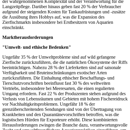
der wahrgenommenen Komplexität und der Verantwortung für die
Langzeitpflege. Darüber hinaus geben fast 20 % der Verbraucher
aufgrund der steigenden Kosten für Tankaufrüstungen und -zusätze
die Ausübung ihres Hobbys auf, was die Expansion des
Zierfischmarkts insbesondere bei Erstbesitzern von Aquarien
einschränkt.
Marktherausforderungen
"Umwelt- und ethische Bedenken"
Ungefähr 35 % der Umweltprobleme sind auf wild gefangene
Zierfische zurückzuführen, die die natürlichen Ökosysteme der Riffs
beeinträchtigen. Nahezu 28 % der Lieferketten sind auf saisonale
Verfügbarkeit und Bruteinschränkungen exotischer Arten
zurückzuführen. Die Einhaltung ethischer Beschaffungs- und
Tierschutzvorschriften beeinflusst fast 30 % des weltweiten
Vertriebs, insbesondere bei Meeresarten, die einen regulierten
Umgang erfordern. Fast 22 % der Produzenten stehen aufgrund des
Verlusts von Lebensräumen und Gebieten mit hohem Fischereidruck
vor Nachhaltigkeitsproblemen. Ungefähr 18 % der
grenzüberschreitenden Sendungen sind von der Übertragung von
Krankheiten und den Quarantänevorschriften betroffen, was die
logistischen Hürden für Exporteure erhöht. Diese kombinierten
Herausforderungen zwingen die Branche dazu, verantwortungsvolle