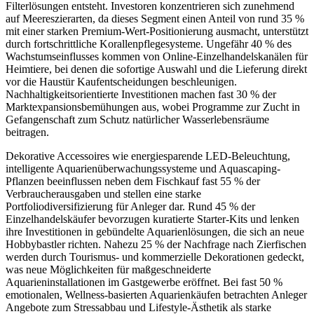
Filterlösungen entsteht. Investoren konzentrieren sich zunehmend
auf Meereszierarten, da dieses Segment einen Anteil von rund 35 %
mit einer starken Premium-Wert-Positionierung ausmacht, unterstützt
durch fortschrittliche Korallenpflegesysteme. Ungefähr 40 % des
Wachstumseinflusses kommen von Online-Einzelhandelskanälen für
Heimtiere, bei denen die sofortige Auswahl und die Lieferung direkt
vor die Haustür Kaufentscheidungen beschleunigen.
Nachhaltigkeitsorientierte Investitionen machen fast 30 % der
Marktexpansionsbemühungen aus, wobei Programme zur Zucht in
Gefangenschaft zum Schutz natürlicher Wasserlebensräume
beitragen.
Dekorative Accessoires wie energiesparende LED-Beleuchtung,
intelligente Aquarienüberwachungssysteme und Aquascaping-
Pflanzen beeinflussen neben dem Fischkauf fast 55 % der
Verbraucherausgaben und stellen eine starke
Portfoliodiversifizierung für Anleger dar. Rund 45 % der
Einzelhandelskäufer bevorzugen kuratierte Starter-Kits und lenken
ihre Investitionen in gebündelte Aquarienlösungen, die sich an neue
Hobbybastler richten. Nahezu 25 % der Nachfrage nach Zierfischen
werden durch Tourismus- und kommerzielle Dekorationen gedeckt,
was neue Möglichkeiten für maßgeschneiderte
Aquarieninstallationen im Gastgewerbe eröffnet. Bei fast 50 %
emotionalen, Wellness-basierten Aquarienkäufen betrachten Anleger
Angebote zum Stressabbau und Lifestyle-Ästhetik als starke