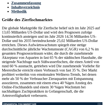
Zusammenfassung
Inhaltsverzeichnis
Methodik
Größe des Zierfischmarktes
Die globale Marktgröße für Zierfische belief sich im Jahr 2025 auf
13,65 Milliarden US-Dollar und wird den Prognosen zufolge
kontinuierlich ansteigen und im Jahr 2026 14,56 Milliarden US-
Dollar und bis 2035 beeindruckende 25,02 Milliarden US-Dollar
erreichen. Dieses Aufwärtswachstum spiegelt eine stetige
durchschnittliche jährliche Wachstumsrate (CAGR) von 6,2 % im
gesamten Prognosezeitraum wider, die durch die zunehmende
Akzeptanz von Aquarien in fast 65 % der städtischen Haushalte, die
steigende Nachfrage nach Süßwasserfischen, die einen Anteil von
rund 60 % ausmacht, getrieben wird Die zunehmende Vorliebe für
Meeresfische erreicht einen Verbrauch von fast 35 %. Der Markt
profitiert weiterhin von emotionalen Wellness-Trends, bei denen
mehr als 50 % der Verbraucher Zieraquarien mit Entspannung
assoziieren, zusammen mit einem etwa 40 %igen Anstieg des
Online-Fischhandels und einem 30 %igen Wachstum bei
nachhaltigen Zuchtpraktiken in Gefangenschaft, die die
Artenverfügbarkeit verbessern.