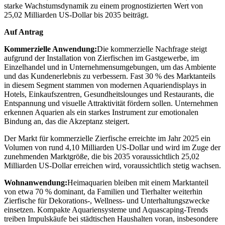
starke Wachstumsdynamik zu einem prognostizierten Wert von
25,02 Milliarden US-Dollar bis 2035 beiträgt.
Auf Antrag
Kommerzielle Anwendung:
Die kommerzielle Nachfrage steigt
aufgrund der Installation von Zierfischen im Gastgewerbe, im
Einzelhandel und in Unternehmensumgebungen, um das Ambiente
und das Kundenerlebnis zu verbessern. Fast 30 % des Marktanteils
in diesem Segment stammen von modernen Aquariendisplays in
Hotels, Einkaufszentren, Gesundheitslounges und Restaurants, die
Entspannung und visuelle Attraktivität fördern sollen. Unternehmen
erkennen Aquarien als ein starkes Instrument zur emotionalen
Bindung an, das die Akzeptanz steigert.
Der Markt für kommerzielle Zierfische erreichte im Jahr 2025 ein
Volumen von rund 4,10 Milliarden US-Dollar und wird im Zuge der
zunehmenden Marktgröße, die bis 2035 voraussichtlich 25,02
Milliarden US-Dollar erreichen wird, voraussichtlich stetig wachsen.
Wohnanwendung:
Heimaquarien bleiben mit einem Marktanteil
von etwa 70 % dominant, da Familien und Tierhalter weiterhin
Zierfische für Dekorations-, Wellness- und Unterhaltungszwecke
einsetzen. Kompakte Aquariensysteme und Aquascaping-Trends
treiben Impulskäufe bei städtischen Haushalten voran, insbesondere