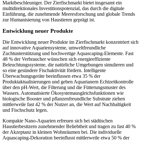
Marktbeschleuniger. Der Zierfischmarkt bietet insgesamt ein
multidirektionales Investitionspotenzial, das durch die digitale
Einführung, die zunehmende Meeresforschung und globale Trends
zur Humanisierung von Haustieren geprägt ist.
Entwicklung neuer Produkte
Die Entwicklung neuer Produkte im Zierfischmarkt konzentriert sich
auf innovative Aquariensysteme, umweltfreundliche
Zuchtunterstützung und hochwertige Aquascaping-Elemente. Fast
48 % der Verbraucher wünschen sich energieeffiziente
Beleuchtungssysteme, die natürliche Umgebungen simulieren und
so eine gesündere Fischaktivität fördern. Intelligente
Überwachungsgeräte beeinflussen etwa 35 % der
Produktaktualisierungen und geben Aquarianern Echtzeitkontrolle
über den pH-Wert, die Filterung und die Fütterungsmuster des
Wassers. Automatisierte Ökosystemausgleichsfunktionen wie
biologische Booster und pflanzenfreundliche Substrate ziehen
mittlerweile fast 42 % der Nutzer an, die Wert auf Nachhaltigkeit
und Fischschutz legen.
Kompakte Nano-Aquarien erfreuen sich bei städtischen
Haustierbesitzern zunehmender Beliebtheit und tragen zu fast 40 %
der Akzeptanz in kleinen Wohnräumen bei. Die individuelle
Aquascaping-Dekoration beeinflusst mittlerweile etwa 50 % der