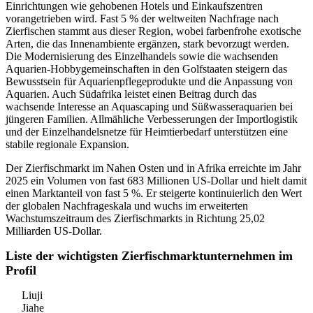
Einrichtungen wie gehobenen Hotels und Einkaufszentren
vorangetrieben wird. Fast 5 % der weltweiten Nachfrage nach
Zierfischen stammt aus dieser Region, wobei farbenfrohe exotische
Arten, die das Innenambiente ergänzen, stark bevorzugt werden.
Die Modernisierung des Einzelhandels sowie die wachsenden
Aquarien-Hobbygemeinschaften in den Golfstaaten steigern das
Bewusstsein für Aquarienpflegeprodukte und die Anpassung von
Aquarien. Auch Südafrika leistet einen Beitrag durch das
wachsende Interesse an Aquascaping und Süßwasseraquarien bei
jüngeren Familien. Allmähliche Verbesserungen der Importlogistik
und der Einzelhandelsnetze für Heimtierbedarf unterstützen eine
stabile regionale Expansion.
Der Zierfischmarkt im Nahen Osten und in Afrika erreichte im Jahr
2025 ein Volumen von fast 683 Millionen US-Dollar und hielt damit
einen Marktanteil von fast 5 %. Er steigerte kontinuierlich den Wert
der globalen Nachfrageskala und wuchs im erweiterten
Wachstumszeitraum des Zierfischmarkts in Richtung 25,02
Milliarden US-Dollar.
Liste der wichtigsten Zierfischmarktunternehmen im
Profil
Liuji
Jiahe