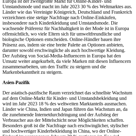
Europa ist der zweitgrößte Markt für Online-Kinder- und
Umstandsmode und macht im Jahr 2023 30 % des Weltmarktes aus.
Länder wie das Vereinigte Königreich, Deutschland und Frankreich
verzeichnen eine stetige Nachfrage nach Online-Einkäufen,
insbesondere nach Kinderkleidung und Umstandsmode. Die
wachsende Präferenz für Nachhaltigkeit in der Mode ist in Europa
offensichtlich, wo viele Eltern sich für umweltfreundliche und
biologische Optionen entscheiden. Online-Händler bauen ihre
Präsenz aus, indem sie eine breite Palette an Optionen anbieten,
darunter sowohl erschwingliche als auch hochwertige Kleidung.
Der Aufstieg von Social-Media-Influencern in Europa hat den
Umsatz weiter angekurbelt, da viele Marken mit diesen Influencern
zusammenarbeiten, um den Traffic zu steigern und die
Markenbekanntheit zu steigern.
Asien-Pazifik
Der asiatisch-pazifische Raum verzeichnet das schnellste Wachstum
auf dem Online-Markt für Kinder- und Umstandsbekleidung und
wird im Jahr 2023 18 % des weltweiten Marktanteils ausmachen.
Länder wie China, Indien und Japan führen das Wachstum an, da
die zunehmende Internetdurchdringung und der Aufstieg der
Verbraucher aus der Mittelschicht neue Möglichkeiten schaffen.
Besonders groß ist die Nachfrage nach erschwinglicher, stylischer
und hochwertiger Kinderbekleidung in China, wo der Online-