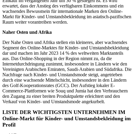
Einkauf im vergangenen Jahr um 30 % gestiegen ist. Es wird
erwartet, dass der Anstieg des verfügbaren Einkommens und ein
wachsendes Bewusstsein für internationale Marken den Online-
Markt für Kinder- und Umstandsbekleidung im asiatisch-pazifischen
Raum weiter vorantreiben werden.
Naher Osten und Afrika
Der Nahe Osten und Afrika stellen ein kleineres, aber wachsendes
Segment des Online-Marktes für Kinder- und Umstandsbekleidung
dar und machen im Jahr 2023 14 % des weltweiten Marktanteils
aus. Das Online-Shopping in der Region nimmt zu, da die
Internetdurchdringung zunimmt, insbesondere in Ländern wie den
Vereinigten Arabischen Emiraten, Saudi-Arabien und Südafrika. Die
Nachfrage nach Kinder- und Umstandsmode steigt, angetrieben
durch eine wachsende Mittelschicht, insbesondere in den Ländern
des Golf-Kooperationsrates (GCC). Der Aufstieg lokaler E-
Commerce-Plattformen wie Souq und Jumia hat den Verbrauchern
den Zugang zu einer breiten Produktpalette erleichtert und den
Verkauf von Kinder- und Umstandsmode angekurbelt.
LISTE DER WICHTIGSTEN UNTERNEHMEN IM
Online-Markt für Kinder- und Umstandsbekleidung im
Profil