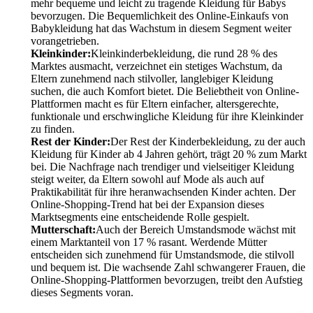
mehr bequeme und leicht zu tragende Kleidung für Babys
bevorzugen. Die Bequemlichkeit des Online-Einkaufs von
Babykleidung hat das Wachstum in diesem Segment weiter
vorangetrieben.
Kleinkinder
:
Kleinkinderbekleidung, die rund 28 % des
Marktes ausmacht, verzeichnet ein stetiges Wachstum, da
Eltern zunehmend nach stilvoller, langlebiger Kleidung
suchen, die auch Komfort bietet. Die Beliebtheit von Online-
Plattformen macht es für Eltern einfacher, altersgerechte,
funktionale und erschwingliche Kleidung für ihre Kleinkinder
zu finden.
Rest der Kinder
:
Der Rest der Kinderbekleidung, zu der auch
Kleidung für Kinder ab 4 Jahren gehört, trägt 20 % zum Markt
bei. Die Nachfrage nach trendiger und vielseitiger Kleidung
steigt weiter, da Eltern sowohl auf Mode als auch auf
Praktikabilität für ihre heranwachsenden Kinder achten. Der
Online-Shopping-Trend hat bei der Expansion dieses
Marktsegments eine entscheidende Rolle gespielt.
Mutterschaft
:
Auch der Bereich Umstandsmode wächst mit
einem Marktanteil von 17 % rasant. Werdende Mütter
entscheiden sich zunehmend für Umstandsmode, die stilvoll
und bequem ist. Die wachsende Zahl schwangerer Frauen, die
Online-Shopping-Plattformen bevorzugen, treibt den Aufstieg
dieses Segments voran.