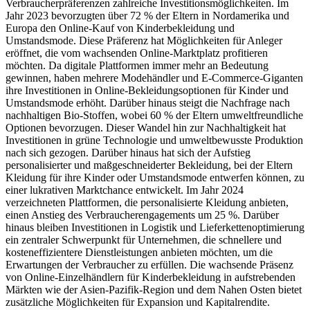
Verbraucherpräferenzen zahlreiche Investitionsmöglichkeiten. Im
Jahr 2023 bevorzugten über 72 % der Eltern in Nordamerika und
Europa den Online-Kauf von Kinderbekleidung und
Umstandsmode. Diese Präferenz hat Möglichkeiten für Anleger
eröffnet, die vom wachsenden Online-Marktplatz profitieren
möchten. Da digitale Plattformen immer mehr an Bedeutung
gewinnen, haben mehrere Modehändler und E-Commerce-Giganten
ihre Investitionen in Online-Bekleidungsoptionen für Kinder und
Umstandsmode erhöht. Darüber hinaus steigt die Nachfrage nach
nachhaltigen Bio-Stoffen, wobei 60 % der Eltern umweltfreundliche
Optionen bevorzugen. Dieser Wandel hin zur Nachhaltigkeit hat
Investitionen in grüne Technologie und umweltbewusste Produktion
nach sich gezogen. Darüber hinaus hat sich der Aufstieg
personalisierter und maßgeschneiderter Bekleidung, bei der Eltern
Kleidung für ihre Kinder oder Umstandsmode entwerfen können, zu
einer lukrativen Marktchance entwickelt. Im Jahr 2024
verzeichneten Plattformen, die personalisierte Kleidung anbieten,
einen Anstieg des Verbraucherengagements um 25 %. Darüber
hinaus bleiben Investitionen in Logistik und Lieferkettenoptimierung
ein zentraler Schwerpunkt für Unternehmen, die schnellere und
kosteneffizientere Dienstleistungen anbieten möchten, um die
Erwartungen der Verbraucher zu erfüllen. Die wachsende Präsenz
von Online-Einzelhändlern für Kinderbekleidung in aufstrebenden
Märkten wie der Asien-Pazifik-Region und dem Nahen Osten bietet
zusätzliche Möglichkeiten für Expansion und Kapitalrendite.