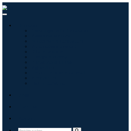
Branchen
Tecnologie dell'informazione
Assistenza sanitaria
Macchinari e attrezzature
Automotive e trasporti
Cibo e bevande
Energia e potenza
Aerospaziale e difesa
Agricoltura
Prodotti chimici e materiali
Architettura
Beni di consumo
Blogs
Über uns
Kontakt