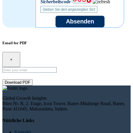
Sicherheitscode
Absenden
Email for PDF
×
Download PDF
Global Growth Insights
Büro Nr. B, 2. Etage, Icon Tower, Baner-Mhalunge Road, Baner,
Pune 411045, Maharashtra, Indien.
Nützliche Links
Kontakt