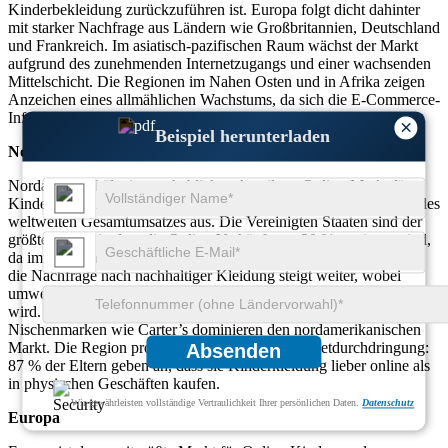
Kinderbekleidung zurückzuführen ist. Europa folgt dicht dahinter
mit starker Nachfrage aus Ländern wie Großbritannien, Deutschland
und Frankreich. Im asiatisch-pazifischen Raum wächst der Markt
aufgrund des zunehmenden Internetzugangs und einer wachsenden
Mittelschicht. Die Regionen im Nahen Osten und in Afrika zeigen
Anzeichen eines allmählichen Wachstums, da sich die E-Commerce-
Infrastruktur verbessert.
×
Beispiel herunterladen
Nordamerika
Nordamerika hält einen erheblichen Anteil am Online-Markt für
Kinder- und Umstandsbekleidung und macht im Jahr 2023 38 % des
weltweiten Gesamtumsatzes aus. Die Vereinigten Staaten sind der
größte Markt, in dem die Online-Verkäufe um 20 % gestiegen sind,
da immer mehr Eltern Kinderkleidung lieber online kaufen. Auch
die Nachfrage nach nachhaltiger Kleidung steigt weiter, wobei
umweltfreundliche Kleidung bei US-Verbrauchern immer beliebter
wird. Große E-Commerce-Plattformen wie Amazon, Walmart und
Nischenmarken wie Carter’s dominieren den nordamerikanischen
Markt. Die Region profitiert von der hohen Internetdurchdringung:
Absenden
87 % der Eltern geben an, dass sie Kinderkleidung lieber online als
in physischen Geschäften kaufen.
Wir gewährleisten vollständige Vertraulichkeit Ihrer persönlichen Daten.
Datenschutz
Europa