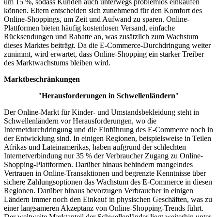
um 15 %, sodass Kunden auch unterwegs problemlos einkaufen
können. Eltern entscheiden sich zunehmend für den Komfort des
Online-Shoppings, um Zeit und Aufwand zu sparen. Online-
Plattformen bieten häufig kostenlosen Versand, einfache
Rücksendungen und Rabatte an, was zusätzlich zum Wachstum
dieses Marktes beiträgt. Da die E-Commerce-Durchdringung weiter
zunimmt, wird erwartet, dass Online-Shopping ein starker Treiber
des Marktwachstums bleiben wird.
Marktbeschränkungen
"
Herausforderungen in Schwellenländern
"
Der Online-Markt für Kinder- und Umstandsbekleidung steht in
Schwellenländern vor Herausforderungen, wo die
Internetdurchdringung und die Einführung des E-Commerce noch in
der Entwicklung sind. In einigen Regionen, beispielsweise in Teilen
Afrikas und Lateinamerikas, haben aufgrund der schlechten
Internetverbindung nur 35 % der Verbraucher Zugang zu Online-
Shopping-Plattformen. Darüber hinaus behindern mangelndes
Vertrauen in Online-Transaktionen und begrenzte Kenntnisse über
sichere Zahlungsoptionen das Wachstum des E-Commerce in diesen
Regionen. Darüber hinaus bevorzugen Verbraucher in einigen
Ländern immer noch den Einkauf in physischen Geschäften, was zu
einer langsameren Akzeptanz von Online-Shopping-Trends führt.
Der weltweite Marktanteil der Schwellenländer liegt weiterhin unter