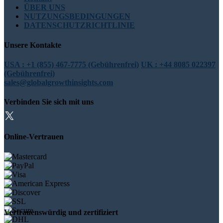
ÜBER UNS
NUTZUNGSBEDINGUNGEN
DATENSCHUTZRICHTLINIE
Unsere Kontakte
USA : +1 (855) 467-7775 (Gebührenfrei)
UK : +44 8085 022397
(Gebührenfrei)
sales@globalgrowthinsights.com
Verbinden Sie sich mit uns
Online-Vertrauen
Vertrauenswürdig und zertifiziert