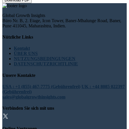
Download PDF
Global Growth Insights
Büro Nr. B, 2. Etage, Icon Tower, Baner-Mhalunge Road, Baner,
Pune 411045, Maharashtra, Indien.
Nützliche Links
Kontakt
ÜBER UNS
NUTZUNGSBEDINGUNGEN
DATENSCHUTZRICHTLINIE
Unsere Kontakte
USA : +1 (855) 467-7775 (Gebührenfrei)
UK : +44 8085 022397
(Gebührenfrei)
sales@globalgrowthinsights.com
Verbinden Sie sich mit uns
Online-Vertrauen