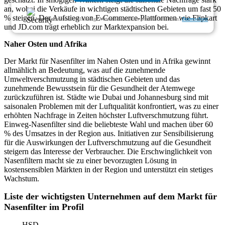
an, wobei die Verkäufe in wichtigen städtischen Gebieten um fast 50
% steigen. Der Aufstieg von E-Commerce-Plattformen wie Flipkart
Wir gewährleisten vollständige Vertraulichkeit Ihrer persönlichen Daten.
Datenschutz
und JD.com trägt erheblich zur Marktexpansion bei.
Naher Osten und Afrika
Der Markt für Nasenfilter im Nahen Osten und in Afrika gewinnt
allmählich an Bedeutung, was auf die zunehmende
Umweltverschmutzung in städtischen Gebieten und das
zunehmende Bewusstsein für die Gesundheit der Atemwege
zurückzuführen ist. Städte wie Dubai und Johannesburg sind mit
saisonalen Problemen mit der Luftqualität konfrontiert, was zu einer
erhöhten Nachfrage in Zeiten höchster Luftverschmutzung führt.
Einweg-Nasenfilter sind die beliebteste Wahl und machen über 60
% des Umsatzes in der Region aus. Initiativen zur Sensibilisierung
für die Auswirkungen der Luftverschmutzung auf die Gesundheit
steigern das Interesse der Verbraucher. Die Erschwinglichkeit von
Nasenfiltern macht sie zu einer bevorzugten Lösung in
kostensensiblen Märkten in der Region und unterstützt ein stetiges
Wachstum.
Liste der wichtigsten Unternehmen auf dem Markt für
Nasenfilter im Profil
HSD