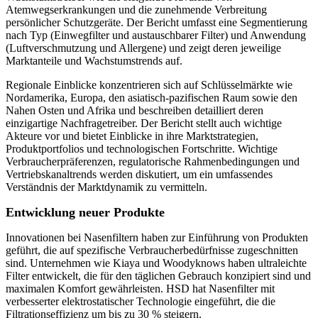
Atemwegserkrankungen und die zunehmende Verbreitung
persönlicher Schutzgeräte. Der Bericht umfasst eine Segmentierung
nach Typ (Einwegfilter und austauschbarer Filter) und Anwendung
(Luftverschmutzung und Allergene) und zeigt deren jeweilige
Marktanteile und Wachstumstrends auf.
Regionale Einblicke konzentrieren sich auf Schlüsselmärkte wie
Nordamerika, Europa, den asiatisch-pazifischen Raum sowie den
Nahen Osten und Afrika und beschreiben detailliert deren
einzigartige Nachfragetreiber. Der Bericht stellt auch wichtige
Akteure vor und bietet Einblicke in ihre Marktstrategien,
Produktportfolios und technologischen Fortschritte. Wichtige
Verbraucherpräferenzen, regulatorische Rahmenbedingungen und
Vertriebskanaltrends werden diskutiert, um ein umfassendes
Verständnis der Marktdynamik zu vermitteln.
Entwicklung neuer Produkte
Innovationen bei Nasenfiltern haben zur Einführung von Produkten
geführt, die auf spezifische Verbraucherbedürfnisse zugeschnitten
sind. Unternehmen wie Kiaya und Woodyknows haben ultraleichte
Filter entwickelt, die für den täglichen Gebrauch konzipiert sind und
maximalen Komfort gewährleisten. HSD hat Nasenfilter mit
verbesserter elektrostatischer Technologie eingeführt, die die
Filtrationseffizienz um bis zu 30 % steigern.