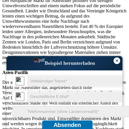
Der europäische Markt für Nasenfilter profitiert von strengen
Umweltvorschriften und einem starken Fokus auf die persönliche
Gesundheit. Länder wie Deutschland und das Vereinigte Königreich
leisten einen wichtigen Beitrag, da aufgrund des
Umweltbewusstseins eine hohe Nachfrage nach
wiederverwendbaren Nasenfiltern besteht. Fast 40 % der Europäer
leiden unter Allergien, insbesondere Heuschnupfen, was die
Nachfrage in den pollenreichen Monaten ankurbelt. Städtische
Zentren wie London, Paris und Berlin verzeichnen aufgrund von
Bedenken hinsichtlich der Luftverschmutzung höhere Umsätze.
Designinnovationen wie hypoallergene Materialien ziehen immer
mehr Verbraucher an. Die Online-Kanäle nehmen zu und tragen
×
Beispiel herunterladen
etwa 35 % zum Umsatz mit Nasenfiltern in der Region bei.
Asien-Pazifik
Der asiatisch-pazifische Raum stellt den am schnellsten wachsenden
Markt für Nasenfilter dar, angetrieben durch hohe
Verschmutzungsgrade und eine wachsende städtische Bevölkerung.
Auf Länder wie Indien und China mit einigen der am stärksten
verschmutzten Städte der Welt entfällt ein erheblicher Anteil des
weltweiten Umsatzes. Über 90 % der Bevölkerung der Region sind
einer ungesunden Luftqualität ausgesetzt, weshalb Nasenfilter ein
unverzichtbares Produkt sind. Einwegfilter dominieren den Markt
und werden wegen ihrer Erschwinglichkeit und Zugänglichkeit
Absenden
geschätzt. In smogigen Wintern steigt die saisonale Nachfrage stark