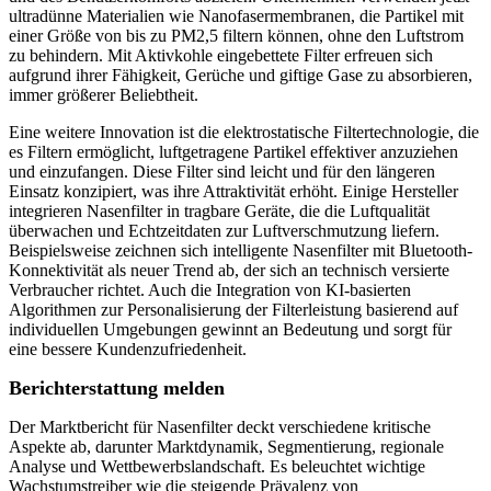
ultradünne Materialien wie Nanofasermembranen, die Partikel mit
einer Größe von bis zu PM2,5 filtern können, ohne den Luftstrom
zu behindern. Mit Aktivkohle eingebettete Filter erfreuen sich
aufgrund ihrer Fähigkeit, Gerüche und giftige Gase zu absorbieren,
immer größerer Beliebtheit.
Eine weitere Innovation ist die elektrostatische Filtertechnologie, die
es Filtern ermöglicht, luftgetragene Partikel effektiver anzuziehen
und einzufangen. Diese Filter sind leicht und für den längeren
Einsatz konzipiert, was ihre Attraktivität erhöht. Einige Hersteller
integrieren Nasenfilter in tragbare Geräte, die die Luftqualität
überwachen und Echtzeitdaten zur Luftverschmutzung liefern.
Beispielsweise zeichnen sich intelligente Nasenfilter mit Bluetooth-
Konnektivität als neuer Trend ab, der sich an technisch versierte
Verbraucher richtet. Auch die Integration von KI-basierten
Algorithmen zur Personalisierung der Filterleistung basierend auf
individuellen Umgebungen gewinnt an Bedeutung und sorgt für
eine bessere Kundenzufriedenheit.
Berichterstattung melden
Der Marktbericht für Nasenfilter deckt verschiedene kritische
Aspekte ab, darunter Marktdynamik, Segmentierung, regionale
Analyse und Wettbewerbslandschaft. Es beleuchtet wichtige
Wachstumstreiber wie die steigende Prävalenz von