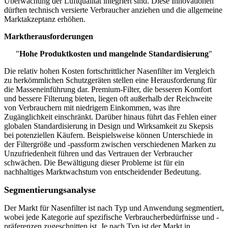
Überwachung der Luftqualität integriert sind. Diese Innovationen
dürften technisch versierte Verbraucher anziehen und die allgemeine
Marktakzeptanz erhöhen.
Marktherausforderungen
"
Hohe Produktkosten und mangelnde Standardisierung
"
Die relativ hohen Kosten fortschrittlicher Nasenfilter im Vergleich
zu herkömmlichen Schutzgeräten stellen eine Herausforderung für
die Masseneinführung dar. Premium-Filter, die besseren Komfort
und bessere Filterung bieten, liegen oft außerhalb der Reichweite
von Verbrauchern mit niedrigem Einkommen, was ihre
Zugänglichkeit einschränkt. Darüber hinaus führt das Fehlen einer
globalen Standardisierung in Design und Wirksamkeit zu Skepsis
bei potenziellen Käufern. Beispielsweise können Unterschiede in
der Filtergröße und -passform zwischen verschiedenen Marken zu
Unzufriedenheit führen und das Vertrauen der Verbraucher
schwächen. Die Bewältigung dieser Probleme ist für ein
nachhaltiges Marktwachstum von entscheidender Bedeutung.
Segmentierungsanalyse
Der Markt für Nasenfilter ist nach Typ und Anwendung segmentiert,
wobei jede Kategorie auf spezifische Verbraucherbedürfnisse und -
präferenzen zugeschnitten ist. Je nach Typ ist der Markt in