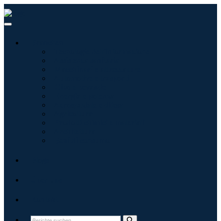
Branchen
Tecnologie dell'informazione
Assistenza sanitaria
Macchinari e attrezzature
Automotive e trasporti
Cibo e bevande
Energia e potenza
Aerospaziale e difesa
Agricoltura
Prodotti chimici e materiali
Architettura
Beni di consumo
Blogs
Über uns
Kontakt