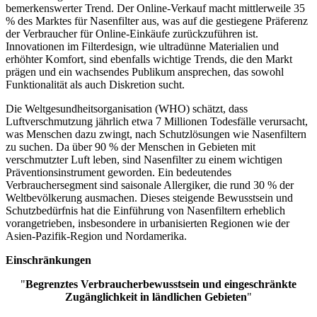
bemerkenswerter Trend. Der Online-Verkauf macht mittlerweile 35
% des Marktes für Nasenfilter aus, was auf die gestiegene Präferenz
der Verbraucher für Online-Einkäufe zurückzuführen ist.
Innovationen im Filterdesign, wie ultradünne Materialien und
erhöhter Komfort, sind ebenfalls wichtige Trends, die den Markt
prägen und ein wachsendes Publikum ansprechen, das sowohl
Funktionalität als auch Diskretion sucht.
Die Weltgesundheitsorganisation (WHO) schätzt, dass
Luftverschmutzung jährlich etwa 7 Millionen Todesfälle verursacht,
was Menschen dazu zwingt, nach Schutzlösungen wie Nasenfiltern
zu suchen. Da über 90 % der Menschen in Gebieten mit
verschmutzter Luft leben, sind Nasenfilter zu einem wichtigen
Präventionsinstrument geworden. Ein bedeutendes
Verbrauchersegment sind saisonale Allergiker, die rund 30 % der
Weltbevölkerung ausmachen. Dieses steigende Bewusstsein und
Schutzbedürfnis hat die Einführung von Nasenfiltern erheblich
vorangetrieben, insbesondere in urbanisierten Regionen wie der
Asien-Pazifik-Region und Nordamerika.
Einschränkungen
"
Begrenztes Verbraucherbewusstsein und eingeschränkte
Zugänglichkeit in ländlichen Gebieten
"