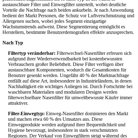
austauschbare Filter und Einwegfilter unterteilt, wobei deutliche
Vorteile die Nachfrage nach beiden ankurbeln. Je nach Anwendung
bedient der Markt Personen, die Schutz vor Luftverschmutzung und
Allergenen suchen, wobei jedes Segment einzigartige
Wachstumstrends aufweist. Diese Segmentierung ermöglicht es
Herstellern, bestimmte Benutzerdemografien effektiv anzusprechen.
Nach Typ
Filtertyp veränderbar:
Filterwechsel-Nasenfilter erfreuen sich
aufgrund ihrer Wiederverwendbarkeit bei kostenbewussten
Verbrauchern großer Beliebtheit. Diese Filter verfügen über
austauschbare Komponenten, wodurch die Gesamtkosten für
Benutzer gesenkt werden. Ungefähr 40 % der Marktnachfrage
entfällt auf diese Art, insbesondere in Industrieländern, in denen
Nachhaltigkeit ein wichtiges Anliegen ist. Durch Fortschritte bei
waschbaren Materialien und modularen Designs werden
filterwechselbare Nasenfilter für umweltbewusste Käufer immer
attraktiver.
Filter-Einwegtyp:
Einweg-Nasenfilter dominieren den Markt
und machen etwa 60 % des Umsatzes aus. Diese
Einwegprodukte werden aufgrund ihrer Bequemlichkeit und
Hygiene bevorzugt, insbesondere in stark verschmutzten
Regionen. Der Verkauf von Einwegfiltern steigt während des