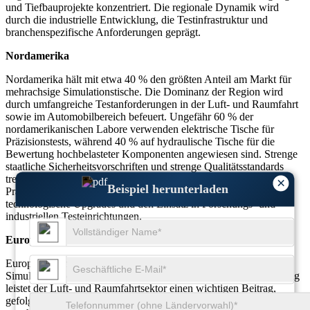
und Tiefbauprojekte konzentriert. Die regionale Dynamik wird
durch die industrielle Entwicklung, die Testinfrastruktur und
branchenspezifische Anforderungen geprägt.
Nordamerika
Nordamerika hält mit etwa 40 % den größten Anteil am Markt für
mehrachsige Simulationstische. Die Dominanz der Region wird
durch umfangreiche Testanforderungen in der Luft- und Raumfahrt
sowie im Automobilbereich befeuert. Ungefähr 60 % der
nordamerikanischen Labore verwenden elektrische Tische für
Präzisionstests, während 40 % auf hydraulische Tische für die
Bewertung hochbelasteter Komponenten angewiesen sind. Strenge
staatliche Sicherheitsvorschriften und strenge Qualitätsstandards
treiben die Einführung mehrachsiger Simulationstische voran. Die
×
Beispiel herunterladen
Präsenz führender Hersteller von Testgeräten fördert auch
technologische Upgrades und den Einsatz in Forschungs- und
industriellen Testeinrichtungen.
Europa
Europa erobert fast 25 % des weltweiten Marktes für multiaxiale
Simulationstische. Mit einem Anteil von etwa 55 % an der Nutzung
leistet der Luft- und Raumfahrtsektor einen wichtigen Beitrag,
gefolgt von Automobiltests mit 30 %. Europäische Hersteller setzen