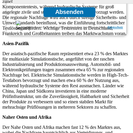
zunehmend auf elektrische Tische für hochpräzise
Komponententests, während hydraulische Systeme für groß
Absenden
angelegte zivile und strukturelle Bewertungen bevorzugt werden.
Die regionale Nachfrage wird auch durch strenge Sicherheits- und
Umweltstandards beeinflusst, was die Einführung fortschrittlicher
Wir gewährleisten vollständige Vertraulichkeit Ihrer persönlichen Daten.
Datenschutz
Testlösungen fördert. Wichtige Testzentren in Deutschland,
Frankreich und Großbritannien treiben das Marktwachstum voran.
Asien-Pazifik
Der asiatisch-pazifische Raum repräsentiert etwa 23 % des Marktes
für multiaxiale Simulationstische, angeführt von der raschen
Industrialisierung und Produktionsausweitung. Automobil- und
Elektronikprüfungen tragen zusammen etwa 65 % zur regionalen
Nachfrage bei. Elektrische Simulationstische werden in High-Tech-
Testlabors bevorzugt und machen etwa 60 % der Nutzung aus,
während hydraulische Systeme den Rest ausmachen. Länder wie
China, Japan und Südkorea investieren in eine moderne
Prüfinfrastruktur, um die Zuverlässigkeit, Haltbarkeit und Sicherheit
der Produkte zu verbessern und so einen stabilen Markt für
mehrachsige Prüflösungen in mehreren Sektoren zu schaffen.
Naher Osten und Afrika
Der Nahe Osten und Afrika machen fast 12 % des Marktes aus,
wobei die Nachfrage hauptsächlich aus Verteidigungs- und