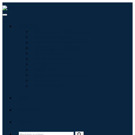
Branchen
Tecnologie dell'informazione
Assistenza sanitaria
Macchinari e attrezzature
Automotive e trasporti
Cibo e bevande
Energia e potenza
Aerospaziale e difesa
Agricoltura
Prodotti chimici e materiali
Architettura
Beni di consumo
Blogs
Über uns
Kontakt