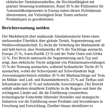
elektrischer Simulationstabellen, die Hochlastfähigkeit mit
präziser Steuerung kombinieren. Rund 30 % der Prüfzentren für
Automobilkomponenten in Europa haben diesen Hybridansatz
übernommen, um Vielseitigkeit beim Testen mehrerer
Produkttypen zu gewährleisten.
Berichterstattung melden
Der Marktbericht über multiaxiale Simulationstische bietet einen
umfassenden Überblick über globale Trends, Segmentierung und
Wettbewerbslandschaft. Es deckt die Verteilung der Marktanteile ab
und hebt hervor, dass Nordamerika 40 % der Nachfrage ausmacht,
Europa 25 %, Asien-Pazifik 23 % und der Nahe Osten und Afrika
12 %. Der Bericht untersucht die Segmentierung nach Typ und
zeigt, dass elektrische Tische aufgrund von Präzisionsanwendungen
55 % der Nutzung ausmachen, während hydraulische Tische 45 %
ausmachen, wobei der Schwerpunkt auf Schwerlasttests liegt.
Anwendungstechnisch entfallen 30 % der Marktnachfrage auf Tests
im Militär- und Luft- und Raumfahrtbereich, 25 % auf Tiefbau und
Infrastruktur und 45 % auf industrielle Anwendungen. Der Bericht
enthält außerdem detaillierte Einblicke in die Region und listet die
wichtigsten Länder auf, die die Einführung vorantreiben,
technologische Fortschritte führender Hersteller und strategische
Initiativen wie die Einführung neuer Produkte und Investitionen in
Forschung und Entwicklung. Darüber hinaus identifiziert es