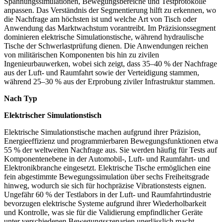
Spannungssimulationen, Bewegungsbereiche und Testprotokolle
anpassen. Das Verständnis der Segmentierung hilft zu erkennen, wo
die Nachfrage am höchsten ist und welche Art von Tisch oder
Anwendung das Marktwachstum vorantreibt. Im Präzisionssegment
dominieren elektrische Simulationstische, während hydraulische
Tische der Schwerlastprüfung dienen. Die Anwendungen reichen
von militärischen Komponenten bis hin zu zivilen
Ingenieurbauwerken, wobei sich zeigt, dass 35–40 % der Nachfrage
aus der Luft- und Raumfahrt sowie der Verteidigung stammen,
während 25–30 % aus der Erprobung ziviler Infrastruktur stammen.
Nach Typ
Elektrischer Simulationstisch
Elektrische Simulationstische machen aufgrund ihrer Präzision,
Energieeffizienz und programmierbaren Bewegungsfunktionen etwa
55 % der weltweiten Nachfrage aus. Sie werden häufig für Tests auf
Komponentenebene in der Automobil-, Luft- und Raumfahrt- und
Elektronikbranche eingesetzt. Elektrische Tische ermöglichen eine
fein abgestimmte Bewegungssimulation über sechs Freiheitsgrade
hinweg, wodurch sie sich für hochpräzise Vibrationstests eignen.
Ungefähr 60 % der Testlabors in der Luft- und Raumfahrtindustrie
bevorzugen elektrische Systeme aufgrund ihrer Wiederholbarkeit
und Kontrolle, was sie für die Validierung empfindlicher Geräte
unter verschiedenen Bewegungsszenarien unerlässlich macht.