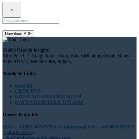
×
Download PDF
Global Growth Insights
Büro Nr. B, 2. Etage, Icon Tower, Baner-Mhalunge Road, Baner,
Pune 411045, Maharashtra, Indien.
Nützliche Links
Kontakt
ÜBER UNS
NUTZUNGSBEDINGUNGEN
DATENSCHUTZRICHTLINIE
Unsere Kontakte
USA : +1 (855) 467-7775 (Gebührenfrei)
UK : +44 8085 022397
(Gebührenfrei)
sales@globalgrowthinsights.com