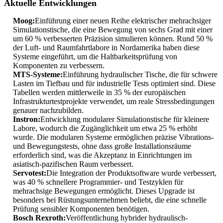
Aktuelle Entwicklungen
Moog:
Einführung einer neuen Reihe elektrischer mehrachsiger
Simulationstische, die eine Bewegung von sechs Grad mit einer
um 60 % verbesserten Präzision simulieren können. Rund 50 %
der Luft- und Raumfahrtlabore in Nordamerika haben diese
Systeme eingeführt, um die Haltbarkeitsprüfung von
Komponenten zu verbessern.
MTS-Systeme:
Einführung hydraulischer Tische, die für schwere
Lasten im Tiefbau und für industrielle Tests optimiert sind. Diese
Tabellen werden mittlerweile in 35 % der europäischen
Infrastrukturtestprojekte verwendet, um reale Stressbedingungen
genauer nachzubilden.
Instron:
Entwicklung modularer Simulationstische für kleinere
Labore, wodurch die Zugänglichkeit um etwa 25 % erhöht
wurde. Die modularen Systeme ermöglichen präzise Vibrations-
und Bewegungstests, ohne dass große Installationsräume
erforderlich sind, was die Akzeptanz in Einrichtungen im
asiatisch-pazifischen Raum verbessert.
Servotest:
Die Integration der Produktsoftware wurde verbessert,
was 40 % schnellere Programmier- und Testzyklen für
mehrachsige Bewegungen ermöglicht. Dieses Upgrade ist
besonders bei Rüstungsunternehmen beliebt, die eine schnelle
Prüfung sensibler Komponenten benötigen.
Bosch Rexroth:
Veröffentlichung hybrider hydraulisch-