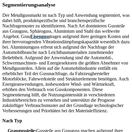
Segmentierungsanalyse
Der Metallgussmarkt ist nach Typ und Anwendung segmentiert, was
dabei hilft, produktspezifische und branchenspezifische
Nachfragemuster zu identifizieren. Nach Art dominieren Gussteile
aus Grauguss, Sphäroguss, Aluminium und Stahl das weltweite
Angebot. Grau
Eisenguss
tragen aufgrund ihrer geringen Kosten und
ihrer hervorragenden Vibrationsdämpfungskapazität wesentlich dazu
bei. Aluminiumguss erfreut sich aufgrund der Nachfrage der
Automobilbranche nach Leichtbaumaterialien zunehmender
Beliebtheit. Aufgrund der Anwendung sind die Automobil-,
Schwermaschinen- und Energiesektoren die größten Abnehmer von
Metallgussteilen. Allein auf die Automobilindustrie entfällt ein
erheblicher Teil der Gussnachfrage, da Fahrzeughersteller
Motorblöcke, Fahrwerksteile und Strukturelemente benötigen. Auch
Energieanwendungen, insbesondere Wind- und Wärmekraft,
erhöhen den Verbrauch von Gusskomponenten. Diese
Segmentierung hilft, die Nutzungsintensität in verschiedenen
Industriebereichen zu verstehen und unterstützt die Prognose
zukünftiger Verbrauchsmuster auf der Grundlage technologischer
Verbesserungen und Prioritäten bei der Materialeffizienz.
Nach Typ
Graugussteile:
Gussteile aus Grauguss machen aufgrund ihrer