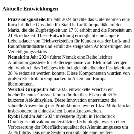
Aktuelle Entwicklungen
Präzisionsgussteile:
Im Jahr 2024 brachte das Unternehmen eine
fortschrittliche Gusslinie für Stahl in Luftfahrtqualität auf den
Markt, die die Zugfestigkeit um 17 % erhöht und die Porosität um
21 % reduziert. Diese Entwicklung ermöglicht eine längere
Lebensdauer von Triebwerksteilen für Kunden aus der Luft- und
Raumfahrtindustrie und erfüllt die steigenden Anforderungen des
Verteidigungssektors.
Nemak:
Im Jahr 2024 führte Nemak eine Reihe leichter
Aluminiumgussteile für Batteriegehäuse von Elektrofahrzeugen
ein, wodurch das Teilegewicht bei gleichbleibender Festigkeit um
28 % reduziert werden konnte. Diese Komponenten wurden von
großen Elektrofahrzeugmarken in Asien und Europa
übernommen.
Weichai-Gruppe:
Im Jahr 2023 entwickelte Weichai ein
hocheffizientes Gussverfahren für duktiles Eisen mit 35 %
kürzeren Abkühlzyklen. Diese Innovation unterstützte die
schnelle Ausweitung der Produktion schwerer Lkw-Motorblöcke,
insbesondere in chinesischen Logistiknetzwerken.
Ryobi Ltd:
Im Jahr 2024 investierte Ryobi in Hochdruck-
Druckguss mit vakuumunterstützter Technologie, was zu einer
Verbesserung der Oberflächenqualität des Aluminiumgusses um
22 % führte. Das neue System ermöglichte eine breitere