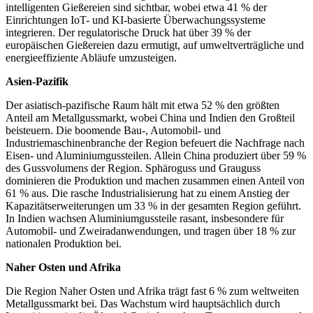
intelligenten Gießereien sind sichtbar, wobei etwa 41 % der
Einrichtungen IoT- und KI-basierte Überwachungssysteme
integrieren. Der regulatorische Druck hat über 39 % der
europäischen Gießereien dazu ermutigt, auf umweltverträgliche und
energieeffiziente Abläufe umzusteigen.
Asien-Pazifik
Der asiatisch-pazifische Raum hält mit etwa 52 % den größten
Anteil am Metallgussmarkt, wobei China und Indien den Großteil
beisteuern. Die boomende Bau-, Automobil- und
Industriemaschinenbranche der Region befeuert die Nachfrage nach
Eisen- und Aluminiumgussteilen. Allein China produziert über 59 %
des Gussvolumens der Region. Sphäroguss und Grauguss
dominieren die Produktion und machen zusammen einen Anteil von
61 % aus. Die rasche Industrialisierung hat zu einem Anstieg der
Kapazitätserweiterungen um 33 % in der gesamten Region geführt.
In Indien wachsen Aluminiumgussteile rasant, insbesondere für
Automobil- und Zweiradanwendungen, und tragen über 18 % zur
nationalen Produktion bei.
Naher Osten und Afrika
Die Region Naher Osten und Afrika trägt fast 6 % zum weltweiten
Metallgussmarkt bei. Das Wachstum wird hauptsächlich durch