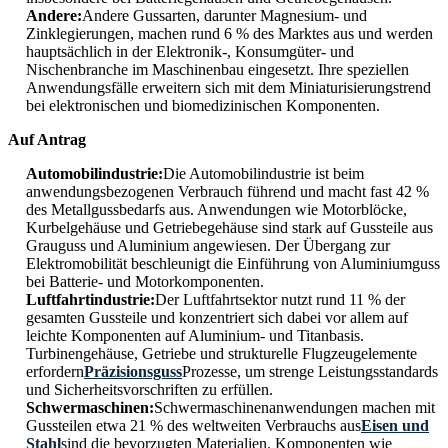
Andere:
Andere Gussarten, darunter Magnesium- und
Zinklegierungen, machen rund 6 % des Marktes aus und werden
hauptsächlich in der Elektronik-, Konsumgüter- und
Nischenbranche im Maschinenbau eingesetzt. Ihre speziellen
Anwendungsfälle erweitern sich mit dem Miniaturisierungstrend
bei elektronischen und biomedizinischen Komponenten.
Auf Antrag
Automobilindustrie:
Die Automobilindustrie ist beim
anwendungsbezogenen Verbrauch führend und macht fast 42 %
des Metallgussbedarfs aus. Anwendungen wie Motorblöcke,
Kurbelgehäuse und Getriebegehäuse sind stark auf Gussteile aus
Grauguss und Aluminium angewiesen. Der Übergang zur
Elektromobilität beschleunigt die Einführung von Aluminiumguss
bei Batterie- und Motorkomponenten.
Luftfahrtindustrie:
Der Luftfahrtsektor nutzt rund 11 % der
gesamten Gussteile und konzentriert sich dabei vor allem auf
leichte Komponenten auf Aluminium- und Titanbasis.
Turbinengehäuse, Getriebe und strukturelle Flugzeugelemente
erfordern
Präzisionsguss
Prozesse, um strenge Leistungsstandards
und Sicherheitsvorschriften zu erfüllen.
Schwermaschinen:
Schwermaschinenanwendungen machen mit
Gussteilen etwa 21 % des weltweiten Verbrauchs aus
Eisen und
Stahl
sind die bevorzugten Materialien. Komponenten wie