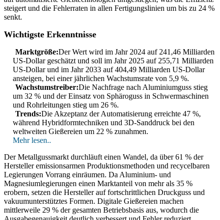
steigert und die Fehlerraten in allen Fertigungslinien um bis zu 24 %
senkt.
Wichtigste Erkenntnisse
Marktgröße:
Der Wert wird im Jahr 2024 auf 241,46 Milliarden
US-Dollar geschätzt und soll im Jahr 2025 auf 255,71 Milliarden
US-Dollar und im Jahr 2033 auf 404,49 Milliarden US-Dollar
ansteigen, bei einer jährlichen Wachstumsrate von 5,9 %.
Wachstumstreiber:
Die Nachfrage nach Aluminiumguss stieg
um 32 % und der Einsatz von Sphäroguss in Schwermaschinen
und Rohrleitungen stieg um 26 %.
Trends:
Die Akzeptanz der Automatisierung erreichte 47 %,
während Hybridformtechniken und 3D-Sanddruck bei den
weltweiten Gießereien um 22 % zunahmen.
Mehr lesen..
Der Metallgussmarkt durchläuft einen Wandel, da über 61 % der
Hersteller emissionsarmen Produktionsmethoden und recycelbaren
Legierungen Vorrang einräumen. Da Aluminium- und
Magnesiumlegierungen einen Marktanteil von mehr als 35 %
erobern, setzen die Hersteller auf fortschrittlichen Druckguss und
vakuumunterstütztes Formen. Digitale Gießereien machen
mittlerweile 29 % der gesamten Betriebsbasis aus, wodurch die
Ausgabegenauigkeit deutlich verbessert und Fehler reduziert