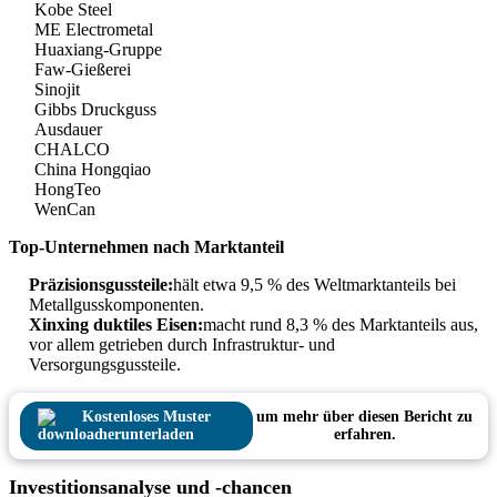
Kobe Steel
ME Electrometal
Huaxiang-Gruppe
Faw-Gießerei
Sinojit
Gibbs Druckguss
Ausdauer
CHALCO
China Hongqiao
HongTeo
WenCan
Top-Unternehmen nach Marktanteil
Präzisionsgussteile:
hält etwa 9,5 % des Weltmarktanteils bei
Metallgusskomponenten.
Xinxing duktiles Eisen:
macht rund 8,3 % des Marktanteils aus,
vor allem getrieben durch Infrastruktur- und
Versorgungsgussteile.
Kostenloses Muster
um mehr über diesen Bericht zu
herunterladen
erfahren.
Investitionsanalyse und -chancen