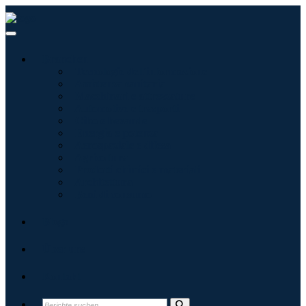
Branchen
Tecnologie dell'informazione
Assistenza sanitaria
Macchinari e attrezzature
Automotive e trasporti
Cibo e bevande
Energia e potenza
Aerospaziale e difesa
Agricoltura
Prodotti chimici e materiali
Architettura
Beni di consumo
Blogs
Über uns
Kontakt