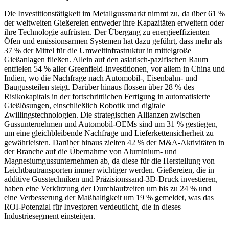
Die Investitionstätigkeit im Metallgussmarkt nimmt zu, da über 61 %
der weltweiten Gießereien entweder ihre Kapazitäten erweitern oder
ihre Technologie aufrüsten. Der Übergang zu energieeffizienten
Öfen und emissionsarmen Systemen hat dazu geführt, dass mehr als
37 % der Mittel für die Umweltinfrastruktur in mittelgroße
Gießanlagen fließen. Allein auf den asiatisch-pazifischen Raum
entfielen 54 % aller Greenfield-Investitionen, vor allem in China und
Indien, wo die Nachfrage nach Automobil-, Eisenbahn- und
Baugussteilen steigt. Darüber hinaus flossen über 28 % des
Risikokapitals in der fortschrittlichen Fertigung in automatisierte
Gießlösungen, einschließlich Robotik und digitale
Zwillingstechnologien. Die strategischen Allianzen zwischen
Gussunternehmen und Automobil-OEMs sind um 31 % gestiegen,
um eine gleichbleibende Nachfrage und Lieferkettensicherheit zu
gewährleisten. Darüber hinaus zielten 42 % der M&A-Aktivitäten in
der Branche auf die Übernahme von Aluminium- und
Magnesiumgussunternehmen ab, da diese für die Herstellung von
Leichtbautransporten immer wichtiger werden. Gießereien, die in
additive Gusstechniken und Präzisionssand-3D-Druck investieren,
haben eine Verkürzung der Durchlaufzeiten um bis zu 24 % und
eine Verbesserung der Maßhaltigkeit um 19 % gemeldet, was das
ROI-Potenzial für Investoren verdeutlicht, die in dieses
Industriesegment einsteigen.