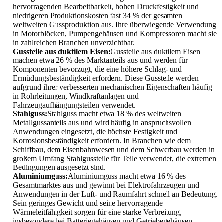
hervorragenden Bearbeitbarkeit, hohen Druckfestigkeit und
niedrigeren Produktionskosten fast 34 % der gesamten
weltweiten Gussproduktion aus. Ihre überwiegende Verwendung
in Motorblöcken, Pumpengehäusen und Kompressoren macht sie
in zahlreichen Branchen unverzichtbar.
Gussteile aus duktilem Eisen:
Gussteile aus duktilem Eisen
machen etwa 26 % des Marktanteils aus und werden für
Komponenten bevorzugt, die eine höhere Schlag- und
Ermüdungsbeständigkeit erfordern. Diese Gussteile werden
aufgrund ihrer verbesserten mechanischen Eigenschaften häufig
in Rohrleitungen, Windkraftanlagen und
Fahrzeugaufhängungsteilen verwendet.
Stahlguss:
Stahlguss macht etwa 18 % des weltweiten
Metallgussanteils aus und wird häufig in anspruchsvollen
Anwendungen eingesetzt, die höchste Festigkeit und
Korrosionsbeständigkeit erfordern. In Branchen wie dem
Schiffbau, dem Eisenbahnwesen und dem Schwerbau werden in
großem Umfang Stahlgussteile für Teile verwendet, die extremen
Bedingungen ausgesetzt sind.
Aluminiumguss:
Aluminiumguss macht etwa 16 % des
Gesamtmarktes aus und gewinnt bei Elektrofahrzeugen und
Anwendungen in der Luft- und Raumfahrt schnell an Bedeutung.
Sein geringes Gewicht und seine hervorragende
Wärmeleitfähigkeit sorgen für eine starke Verbreitung,
insbesondere bei Batteriegehäusen und Getriebegehäusen.