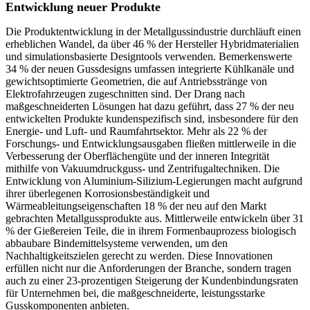
Entwicklung neuer Produkte
Die Produktentwicklung in der Metallgussindustrie durchläuft einen
erheblichen Wandel, da über 46 % der Hersteller Hybridmaterialien
und simulationsbasierte Designtools verwenden. Bemerkenswerte
34 % der neuen Gussdesigns umfassen integrierte Kühlkanäle und
gewichtsoptimierte Geometrien, die auf Antriebsstränge von
Elektrofahrzeugen zugeschnitten sind. Der Drang nach
maßgeschneiderten Lösungen hat dazu geführt, dass 27 % der neu
entwickelten Produkte kundenspezifisch sind, insbesondere für den
Energie- und Luft- und Raumfahrtsektor. Mehr als 22 % der
Forschungs- und Entwicklungsausgaben fließen mittlerweile in die
Verbesserung der Oberflächengüte und der inneren Integrität
mithilfe von Vakuumdruckguss- und Zentrifugaltechniken. Die
Entwicklung von Aluminium-Silizium-Legierungen macht aufgrund
ihrer überlegenen Korrosionsbeständigkeit und
Wärmeableitungseigenschaften 18 % der neu auf den Markt
gebrachten Metallgussprodukte aus. Mittlerweile entwickeln über 31
% der Gießereien Teile, die in ihrem Formenbauprozess biologisch
abbaubare Bindemittelsysteme verwenden, um den
Nachhaltigkeitszielen gerecht zu werden. Diese Innovationen
erfüllen nicht nur die Anforderungen der Branche, sondern tragen
auch zu einer 23-prozentigen Steigerung der Kundenbindungsraten
für Unternehmen bei, die maßgeschneiderte, leistungsstarke
Gusskomponenten anbieten.