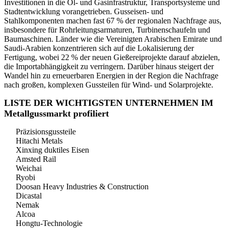
Investitionen in die Öl- und Gasinfrastruktur, Transportsysteme und
Stadtentwicklung vorangetrieben. Gusseisen- und
Stahlkomponenten machen fast 67 % der regionalen Nachfrage aus,
insbesondere für Rohrleitungsarmaturen, Turbinenschaufeln und
Baumaschinen. Länder wie die Vereinigten Arabischen Emirate und
Saudi-Arabien konzentrieren sich auf die Lokalisierung der
Fertigung, wobei 22 % der neuen Gießereiprojekte darauf abzielen,
die Importabhängigkeit zu verringern. Darüber hinaus steigert der
Wandel hin zu erneuerbaren Energien in der Region die Nachfrage
nach großen, komplexen Gussteilen für Wind- und Solarprojekte.
LISTE DER WICHTIGSTEN UNTERNEHMEN IM
Metallgussmarkt profiliert
Präzisionsgussteile
Hitachi Metals
Xinxing duktiles Eisen
Amsted Rail
Weichai
Ryobi
Doosan Heavy Industries & Construction
Dicastal
Nemak
Alcoa
Hongtu-Technologie