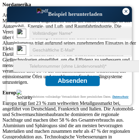
Nordamerika
×
Beispiel herunterladen
Auf Nordamerika entfallen etwa 19 % des weltweiten
Metallgussmarktes, angetrieben durch die starke Nachfrage in der
Automobil-, Energie- und Luft- und Raumfahrtindustrie. Die
Vereinigten Staaten sind führend in der regionalen Produktion, da
über 67 % der Gesamtproduktion aus dem Land stammen.
Aluminiumguss trägt aufgrund seines zunehmenden Einsatzes in der
Elektrofahrzeugproduktion etwa 38 % des regionalen Anteils bei.
Darüber hinaus haben fast 44 % der Gießereien automatisierte
Gießtechnologien eingeführt, um die Effizienz zu verbessern und
menschliche Fehler zu reduzieren. Nachhaltigkeitsinitiativen
veranlassen über 36 % der nordamerikanischen Gießereien, auf
emissionsarme Öfen und geschlossene Sandrecyclingsysteme
Absenden
umzusteigen.
Europa
Wir gewährleisten vollständige Vertraulichkeit Ihrer persönlichen Daten.
Datenschutz
Europa trägt fast 23 % zum weltweiten Metallgussmarkt bei,
angeführt von Deutschland, Frankreich und Italien. Die Automobil-
und Schwermaschinenbaubranche dominieren die regionale
Nachfrage und machen über 58 % des Gesamtverbrauchs aus.
Aluminium und Sphäroguss sind die am meisten bevorzugten
Materialien und machen zusammen mehr als 47 % der regionalen
Gussproduktion aus. Technologische Verbesserungen in