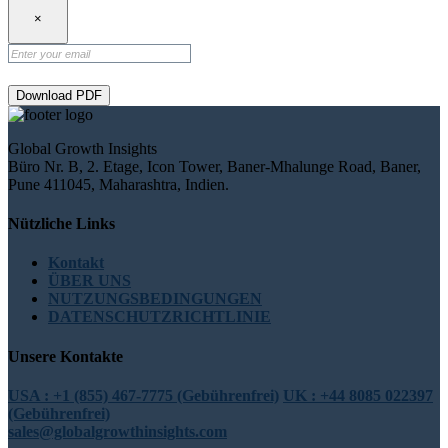
×
Download PDF
Global Growth Insights
Büro Nr. B, 2. Etage, Icon Tower, Baner-Mhalunge Road, Baner,
Pune 411045, Maharashtra, Indien.
Nützliche Links
Kontakt
ÜBER UNS
NUTZUNGSBEDINGUNGEN
DATENSCHUTZRICHTLINIE
Unsere Kontakte
USA : +1 (855) 467-7775 (Gebührenfrei)
UK : +44 8085 022397
(Gebührenfrei)
sales@globalgrowthinsights.com