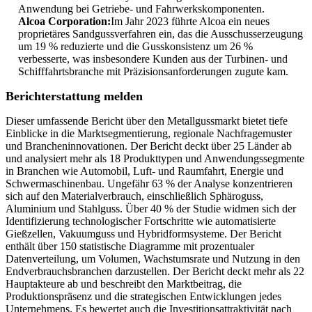
Anwendung bei Getriebe- und Fahrwerkskomponenten.
Alcoa Corporation:
Im Jahr 2023 führte Alcoa ein neues
proprietäres Sandgussverfahren ein, das die Ausschusserzeugung
um 19 % reduzierte und die Gusskonsistenz um 26 %
verbesserte, was insbesondere Kunden aus der Turbinen- und
Schifffahrtsbranche mit Präzisionsanforderungen zugute kam.
Berichterstattung melden
Dieser umfassende Bericht über den Metallgussmarkt bietet tiefe
Einblicke in die Marktsegmentierung, regionale Nachfragemuster
und Brancheninnovationen. Der Bericht deckt über 25 Länder ab
und analysiert mehr als 18 Produkttypen und Anwendungssegmente
in Branchen wie Automobil, Luft- und Raumfahrt, Energie und
Schwermaschinenbau. Ungefähr 63 % der Analyse konzentrieren
sich auf den Materialverbrauch, einschließlich Sphäroguss,
Aluminium und Stahlguss. Über 40 % der Studie widmen sich der
Identifizierung technologischer Fortschritte wie automatisierte
Gießzellen, Vakuumguss und Hybridformsysteme. Der Bericht
enthält über 150 statistische Diagramme mit prozentualer
Datenverteilung, um Volumen, Wachstumsrate und Nutzung in den
Endverbrauchsbranchen darzustellen. Der Bericht deckt mehr als 22
Hauptakteure ab und beschreibt den Marktbeitrag, die
Produktionspräsenz und die strategischen Entwicklungen jedes
Unternehmens. Es bewertet auch die Investitionsattraktivität nach