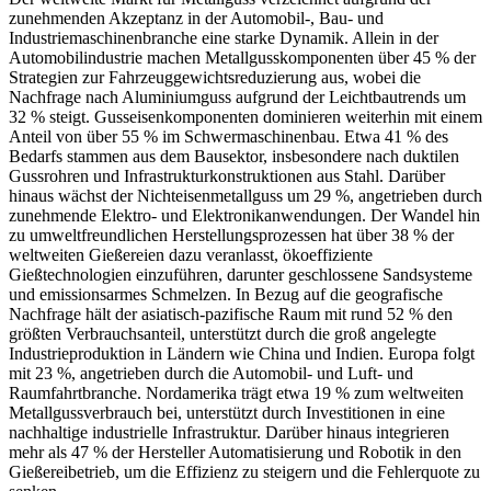
zunehmenden Akzeptanz in der Automobil-, Bau- und
Industriemaschinenbranche eine starke Dynamik. Allein in der
Automobilindustrie machen Metallgusskomponenten über 45 % der
Strategien zur Fahrzeuggewichtsreduzierung aus, wobei die
Nachfrage nach Aluminiumguss aufgrund der Leichtbautrends um
32 % steigt. Gusseisenkomponenten dominieren weiterhin mit einem
Anteil von über 55 % im Schwermaschinenbau. Etwa 41 % des
Bedarfs stammen aus dem Bausektor, insbesondere nach duktilen
Gussrohren und Infrastrukturkonstruktionen aus Stahl. Darüber
hinaus wächst der Nichteisenmetallguss um 29 %, angetrieben durch
zunehmende Elektro- und Elektronikanwendungen. Der Wandel hin
zu umweltfreundlichen Herstellungsprozessen hat über 38 % der
weltweiten Gießereien dazu veranlasst, ökoeffiziente
Gießtechnologien einzuführen, darunter geschlossene Sandsysteme
und emissionsarmes Schmelzen. In Bezug auf die geografische
Nachfrage hält der asiatisch-pazifische Raum mit rund 52 % den
größten Verbrauchsanteil, unterstützt durch die groß angelegte
Industrieproduktion in Ländern wie China und Indien. Europa folgt
mit 23 %, angetrieben durch die Automobil- und Luft- und
Raumfahrtbranche. Nordamerika trägt etwa 19 % zum weltweiten
Metallgussverbrauch bei, unterstützt durch Investitionen in eine
nachhaltige industrielle Infrastruktur. Darüber hinaus integrieren
mehr als 47 % der Hersteller Automatisierung und Robotik in den
Gießereibetrieb, um die Effizienz zu steigern und die Fehlerquote zu