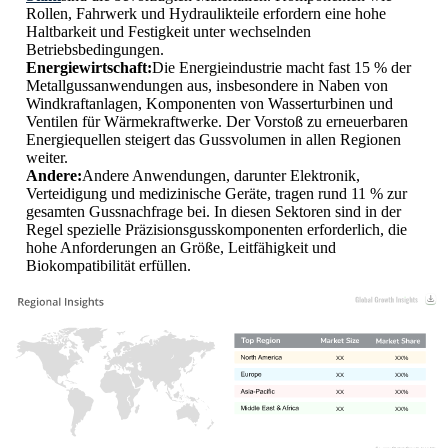
Rollen, Fahrwerk und Hydraulikteile erfordern eine hohe
Haltbarkeit und Festigkeit unter wechselnden
Betriebsbedingungen.
Energiewirtschaft:
Die Energieindustrie macht fast 15 % der
Metallgussanwendungen aus, insbesondere in Naben von
Windkraftanlagen, Komponenten von Wasserturbinen und
Ventilen für Wärmekraftwerke. Der Vorstoß zu erneuerbaren
Energiequellen steigert das Gussvolumen in allen Regionen
weiter.
Andere:
Andere Anwendungen, darunter Elektronik,
Verteidigung und medizinische Geräte, tragen rund 11 % zur
gesamten Gussnachfrage bei. In diesen Sektoren sind in der
Regel spezielle Präzisionsgusskomponenten erforderlich, die
hohe Anforderungen an Größe, Leitfähigkeit und
Biokompatibilität erfüllen.
XX
XX%
XX
XX%
XX
XX%
XX
XX%