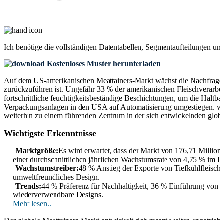
Ich benötige die
vollständigen Datentabellen, Segmentaufteilungen u
Kostenloses Muster herunterladen
Auf dem US-amerikanischen Meattainers-Markt wächst die Nachfrage 
zurückzuführen ist. Ungefähr 33 % der amerikanischen Fleischverarbe
fortschrittliche feuchtigkeitsbeständige Beschichtungen, um die Halt
Verpackungsanlagen in den USA auf Automatisierung umgestiegen, was
weiterhin zu einem führenden Zentrum in der sich entwickelnden glob
Wichtigste Erkenntnisse
Marktgröße:
Es wird erwartet, dass der Markt von 176,71 Millio
einer durchschnittlichen jährlichen Wachstumsrate von 4,75 % im 
Wachstumstreiber:
48 % Anstieg der Exporte von Tiefkühlfleisc
umweltfreundliches Design.
Trends:
44 % Präferenz für Nachhaltigkeit, 36 % Einführung von
wiederverwendbare Designs.
Mehr lesen..