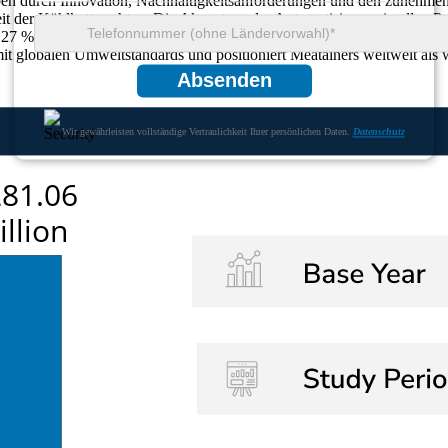
eben durch Innovation, Nachhaltigkeitsanforderungen und den zunehmend
 der Kühlkette achten. Die Akzeptanz der Automatisierung in allen Pr
27 % der Unternehmen in intelligente Logistik, um den Vertrieb zu opt
globalen Umweltstandards und positioniert Meatainers weltweit als wi
Absenden
Wir gewährleisten vollständige Vertraulichkeit Ihrer persönlichen Daten.
Datenschutz