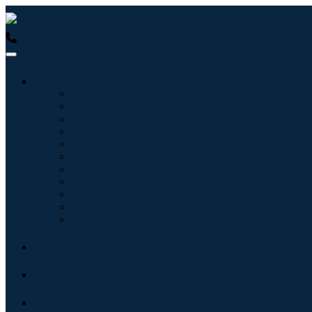
USA : +1 (855) 467-7775 (Gebührenfrei)
UK : +44 8085 022397
Branchen
Tecnologie dell'informazione
Assistenza sanitaria
Macchinari e attrezzature
Automotive e trasporti
Cibo e bevande
Energia e potenza
Aerospaziale e difesa
Agricoltura
Prodotti chimici e materiali
Architettura
Beni di consumo
Blogs
Über uns
Kontakt