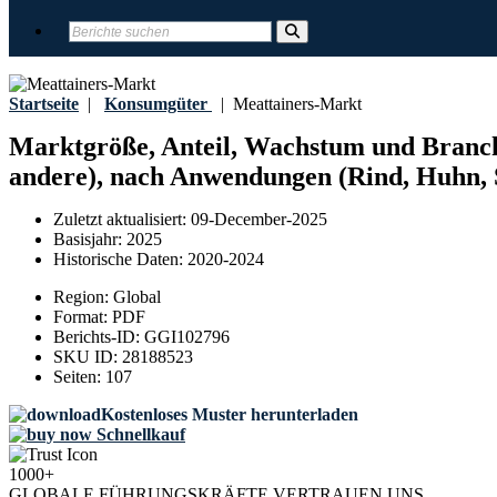
Startseite
|
Konsumgüter
|
Meattainers-Markt
Marktgröße, Anteil, Wachstum und Branch
andere), nach Anwendungen (Rind, Huhn, S
Zuletzt aktualisiert:
09-December-2025
Basisjahr:
2025
Historische Daten:
2020-2024
Region:
Global
Format:
PDF
Berichts-ID:
GGI102796
SKU ID:
28188523
Seiten:
107
Kostenloses Muster herunterladen
Schnellkauf
1000+
GLOBALE FÜHRUNGSKRÄFTE VERTRAUEN UNS