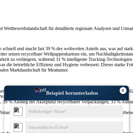
nd Wettbewerbslandschaft
für detaillierte regionale Analysen und Umsa
schnell und macht fast 39 % des weltweiten Anteils aus, was auf sta
iter setzen recycelbare Wellpappenkartons ein, um Nachhaltigkeitsstan
barkeit zu verlängern, während 31 % intelligente Tracking-Technologien 
 die betriebliche Effizienz und Hygiene verbessert. Dieser starke F
alen Marktlandschaft für Meattainer.
×
nen US-Dollar im Jahr 2025 auf 185,1 Millionen US-Dollar im Jahr 202
Beispiel herunterladen
Prognosezeitraum entspricht.
h, 39 % Anstieg der Akzeptanz recycelbarer Verpackungen, 33 % Autom
 Smart Tracking, 32 % Nachfrage nach Wellpappkartons, 28 % Verbess