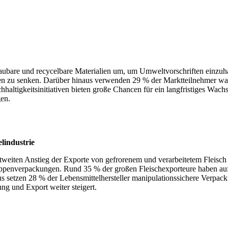
abbaubare und recycelbare Materialien um, um Umweltvorschriften ein
ionen zu senken. Darüber hinaus verwenden 29 % der Marktteilnehmer w
altigkeitsinitiativen bieten große Chancen für ein langfristiges Wac
en.
lindustrie
weiten Anstieg der Exporte von gefrorenem und verarbeitetem Fleisch
appenverpackungen. Rund 35 % der großen Fleischexporteure haben auf
s setzen 28 % der Lebensmittelhersteller manipulationssichere Verpack
ng und Export weiter steigert.