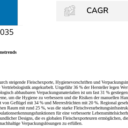
mstrends
urch steigende Fleischexporte, Hygienevorschriften und Verpackungs
 Vertriebslogistik angekurbelt. Ungefähr 36 % der Hersteller legen Wer
ologisch abbaubaren Verpackungsmaterialien ist um fast 31 % gestiege
ysteme, um die Hygiene zu verbessern und die Risiken der manuellen 
gt von Geflügel mit 34 % und Meeresfrüchten mit 20 %. Regional gese
hen Raum mit rund 25 %, was die starke Fleischverarbeitungsinfrastrukt
pulationserkennungsfunktionen für eine verbesserte Lebensmittelsicherh
undlicher Designs, die es globalen Fleischexporteuren ermöglichen, die 
nachhaltige Verpackungslösungen zu erfüllen.