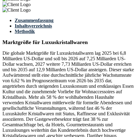
Zusammenfassung
Inhaltsverzeichnis
Methodik
Marktgröße für Luxuskristallwaren
Die globale Marktgröße für Luxuskristallwaren lag 2025 bei 6,8
Milliarden US-Dollar und soll bis 2026 auf 7,25 Milliarden US-
Dollar wachsen, 2027 weitere 7,73 Milliarden US-Dollar erreichen
und bis 2035 auf 12,9 Milliarden US-Dollar ansteigen. Dieser starke
Aufwärtstrend stellt eine durchschnittliche jährliche Wachstumsrate
von 6,62 % im Prognosezeitraum von 2026 bis 2035 dar,
angetrieben durch steigenden Luxuskonsum und erstklassiges Essen
Kultur und die zunehmende Vorliebe für Wohnaccessoires auf
Kristallbasis. Mehr als 58 % der wohlhabenden Haushalte
verwenden Kristallwaren mittlerweile für formelle Abendessen und
gesellschaftliche Veranstaltungen, während fast 46 % der
Luxuskäufer Kristallwaren mit Status, Raffinesse und Exklusivität
assoziieren. Der Gastgewerbesektor trägt fast 38 % zur
Gesamtnachfrage bei, da Hotels, Gourmetrestaurants und
Luxuslounges weiterhin das Kundenerlebnis durch hochwertige
Kristallglaswaren und -geschirr verbessern. Darüber hinaus