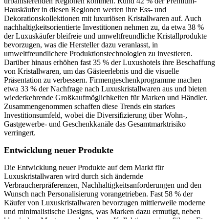
urbanisierenden Regionen kommen. Rund 42 % der Premium-
Hauskäufer in diesen Regionen werten ihre Ess- und
Dekorationskollektionen mit luxuriösen Kristallwaren auf. Auch
nachhaltigkeitsorientierte Investitionen nehmen zu, da etwa 38 %
der Luxuskäufer bleifreie und umweltfreundliche Kristallprodukte
bevorzugen, was die Hersteller dazu veranlasst, in
umweltfreundlichere Produktionstechnologien zu investieren.
Darüber hinaus erhöhen fast 35 % der Luxushotels ihre Beschaffung
von Kristallwaren, um das Gästeerlebnis und die visuelle
Präsentation zu verbessern. Firmengeschenkprogramme machen
etwa 33 % der Nachfrage nach Luxuskristallwaren aus und bieten
wiederkehrende Großkaufmöglichkeiten für Marken und Händler.
Zusammengenommen schaffen diese Trends ein starkes
Investitionsumfeld, wobei die Diversifizierung über Wohn-,
Gastgewerbe- und Geschenkkanäle das Gesamtmarktrisiko
verringert.
Entwicklung neuer Produkte
Die Entwicklung neuer Produkte auf dem Markt für
Luxuskristallwaren wird durch sich ändernde
Verbraucherpräferenzen, Nachhaltigkeitsanforderungen und den
Wunsch nach Personalisierung vorangetrieben. Fast 58 % der
Käufer von Luxuskristallwaren bevorzugen mittlerweile moderne
und minimalistische Designs, was Marken dazu ermutigt, neben