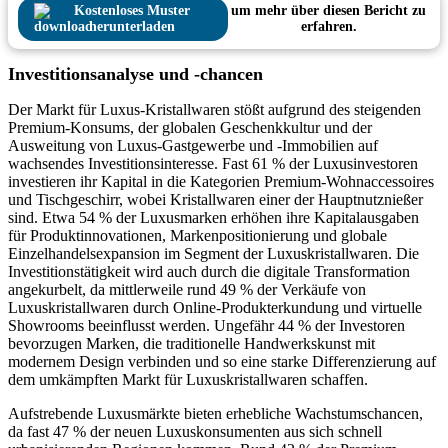
Kostenloses Muster
um mehr über diesen Bericht zu
herunterladen
erfahren.
Investitionsanalyse und -chancen
Der Markt für Luxus-Kristallwaren stößt aufgrund des steigenden
Premium-Konsums, der globalen Geschenkkultur und der
Ausweitung von Luxus-Gastgewerbe und -Immobilien auf
wachsendes Investitionsinteresse. Fast 61 % der Luxusinvestoren
investieren ihr Kapital in die Kategorien Premium-Wohnaccessoires
und Tischgeschirr, wobei Kristallwaren einer der Hauptnutznießer
sind. Etwa 54 % der Luxusmarken erhöhen ihre Kapitalausgaben
für Produktinnovationen, Markenpositionierung und globale
Einzelhandelsexpansion im Segment der Luxuskristallwaren. Die
Investitionstätigkeit wird auch durch die digitale Transformation
angekurbelt, da mittlerweile rund 49 % der Verkäufe von
Luxuskristallwaren durch Online-Produkterkundung und virtuelle
Showrooms beeinflusst werden. Ungefähr 44 % der Investoren
bevorzugen Marken, die traditionelle Handwerkskunst mit
modernem Design verbinden und so eine starke Differenzierung auf
dem umkämpften Markt für Luxuskristallwaren schaffen.
Aufstrebende Luxusmärkte bieten erhebliche Wachstumschancen,
da fast 47 % der neuen Luxuskonsumenten aus sich schnell