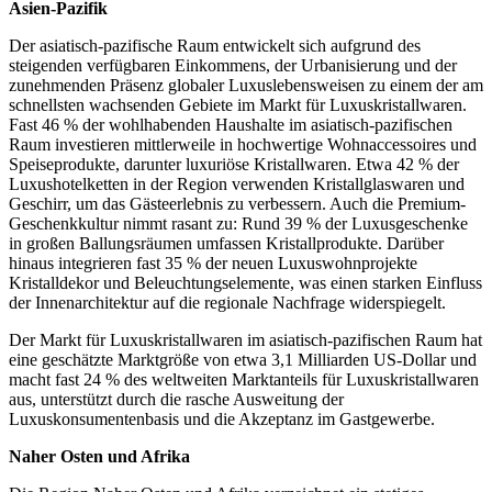
Asien-Pazifik
Der asiatisch-pazifische Raum entwickelt sich aufgrund des
steigenden verfügbaren Einkommens, der Urbanisierung und der
zunehmenden Präsenz globaler Luxuslebensweisen zu einem der am
schnellsten wachsenden Gebiete im Markt für Luxuskristallwaren.
Fast 46 % der wohlhabenden Haushalte im asiatisch-pazifischen
Raum investieren mittlerweile in hochwertige Wohnaccessoires und
Speiseprodukte, darunter luxuriöse Kristallwaren. Etwa 42 % der
Luxushotelketten in der Region verwenden Kristallglaswaren und
Geschirr, um das Gästeerlebnis zu verbessern. Auch die Premium-
Geschenkkultur nimmt rasant zu: Rund 39 % der Luxusgeschenke
in großen Ballungsräumen umfassen Kristallprodukte. Darüber
hinaus integrieren fast 35 % der neuen Luxuswohnprojekte
Kristalldekor und Beleuchtungselemente, was einen starken Einfluss
der Innenarchitektur auf die regionale Nachfrage widerspiegelt.
Der Markt für Luxuskristallwaren im asiatisch-pazifischen Raum hat
eine geschätzte Marktgröße von etwa 3,1 Milliarden US-Dollar und
macht fast 24 % des weltweiten Marktanteils für Luxuskristallwaren
aus, unterstützt durch die rasche Ausweitung der
Luxuskonsumentenbasis und die Akzeptanz im Gastgewerbe.
Naher Osten und Afrika