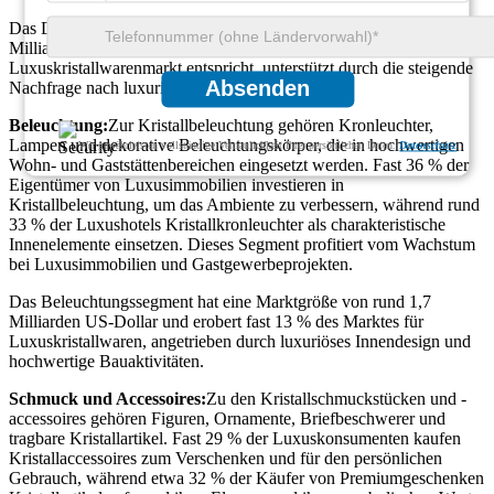
Das Dekorationssegment hat eine Marktgröße von etwa 2,3
Milliarden US-Dollar, was einem Marktanteil von fast 18 % im
Luxuskristallwarenmarkt entspricht, unterstützt durch die steigende
Absenden
Nachfrage nach luxuriöser Wohnästhetik.
Beleuchtung:
Zur Kristallbeleuchtung gehören Kronleuchter,
Lampen und dekorative Beleuchtungskörper, die in hochwertigen
Wir gewährleisten vollständige Vertraulichkeit Ihrer persönlichen Daten.
Datenschutz
Wohn- und Gaststättenbereichen eingesetzt werden. Fast 36 % der
Eigentümer von Luxusimmobilien investieren in
Kristallbeleuchtung, um das Ambiente zu verbessern, während rund
33 % der Luxushotels Kristallkronleuchter als charakteristische
Innenelemente einsetzen. Dieses Segment profitiert vom Wachstum
bei Luxusimmobilien und Gastgewerbeprojekten.
Das Beleuchtungssegment hat eine Marktgröße von rund 1,7
Milliarden US-Dollar und erobert fast 13 % des Marktes für
Luxuskristallwaren, angetrieben durch luxuriöses Innendesign und
hochwertige Bauaktivitäten.
Schmuck und Accessoires:
Zu den Kristallschmuckstücken und -
accessoires gehören Figuren, Ornamente, Briefbeschwerer und
tragbare Kristallartikel. Fast 29 % der Luxuskonsumenten kaufen
Kristallaccessoires zum Verschenken und für den persönlichen
Gebrauch, während etwa 32 % der Käufer von Premiumgeschenken