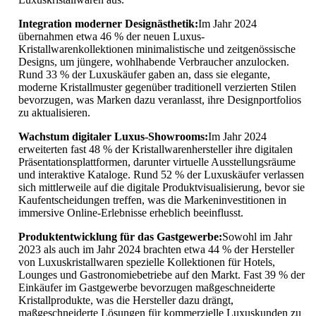
Integration moderner Designästhetik:
Im Jahr 2024
übernahmen etwa 46 % der neuen Luxus-
Kristallwarenkollektionen minimalistische und zeitgenössische
Designs, um jüngere, wohlhabende Verbraucher anzulocken.
Rund 33 % der Luxuskäufer gaben an, dass sie elegante,
moderne Kristallmuster gegenüber traditionell verzierten Stilen
bevorzugen, was Marken dazu veranlasst, ihre Designportfolios
zu aktualisieren.
Wachstum digitaler Luxus-Showrooms:
Im Jahr 2024
erweiterten fast 48 % der Kristallwarenhersteller ihre digitalen
Präsentationsplattformen, darunter virtuelle Ausstellungsräume
und interaktive Kataloge. Rund 52 % der Luxuskäufer verlassen
sich mittlerweile auf die digitale Produktvisualisierung, bevor sie
Kaufentscheidungen treffen, was die Markeninvestitionen in
immersive Online-Erlebnisse erheblich beeinflusst.
Produktentwicklung für das Gastgewerbe:
Sowohl im Jahr
2023 als auch im Jahr 2024 brachten etwa 44 % der Hersteller
von Luxuskristallwaren spezielle Kollektionen für Hotels,
Lounges und Gastronomiebetriebe auf den Markt. Fast 39 % der
Einkäufer im Gastgewerbe bevorzugen maßgeschneiderte
Kristallprodukte, was die Hersteller dazu drängt,
maßgeschneiderte Lösungen für kommerzielle Luxuskunden zu