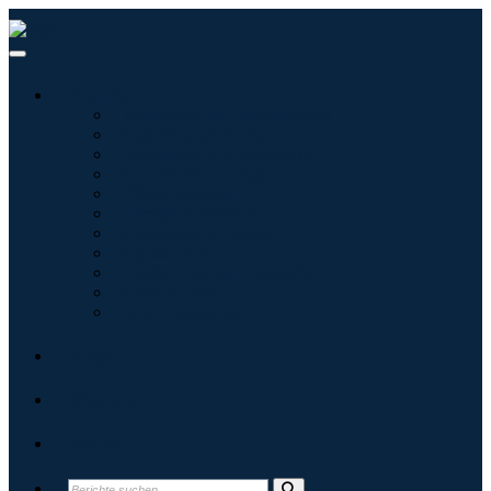
Branchen
Tecnologie dell'informazione
Assistenza sanitaria
Macchinari e attrezzature
Automotive e trasporti
Cibo e bevande
Energia e potenza
Aerospaziale e difesa
Agricoltura
Prodotti chimici e materiali
Architettura
Beni di consumo
Blogs
Über uns
Kontakt