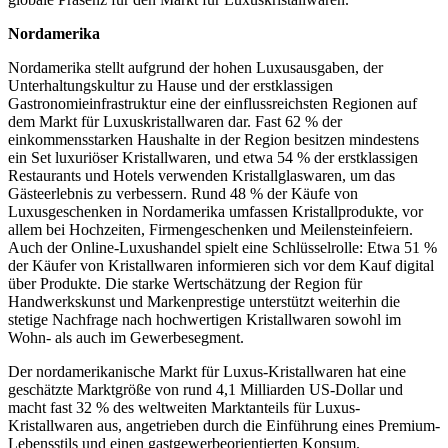
Nordamerika
Nordamerika stellt aufgrund der hohen Luxusausgaben, der
Unterhaltungskultur zu Hause und der erstklassigen
Gastronomieinfrastruktur eine der einflussreichsten Regionen auf
dem Markt für Luxuskristallwaren dar. Fast 62 % der
einkommensstarken Haushalte in der Region besitzen mindestens
ein Set luxuriöser Kristallwaren, und etwa 54 % der erstklassigen
Restaurants und Hotels verwenden Kristallglaswaren, um das
Gästeerlebnis zu verbessern. Rund 48 % der Käufe von
Luxusgeschenken in Nordamerika umfassen Kristallprodukte, vor
allem bei Hochzeiten, Firmengeschenken und Meilensteinfeiern.
Auch der Online-Luxushandel spielt eine Schlüsselrolle: Etwa 51 %
der Käufer von Kristallwaren informieren sich vor dem Kauf digital
über Produkte. Die starke Wertschätzung der Region für
Handwerkskunst und Markenprestige unterstützt weiterhin die
stetige Nachfrage nach hochwertigen Kristallwaren sowohl im
Wohn- als auch im Gewerbesegment.
Der nordamerikanische Markt für Luxus-Kristallwaren hat eine
geschätzte Marktgröße von rund 4,1 Milliarden US-Dollar und
macht fast 32 % des weltweiten Marktanteils für Luxus-
Kristallwaren aus, angetrieben durch die Einführung eines Premium-
Lebensstils und einen gastgewerbeorientierten Konsum.