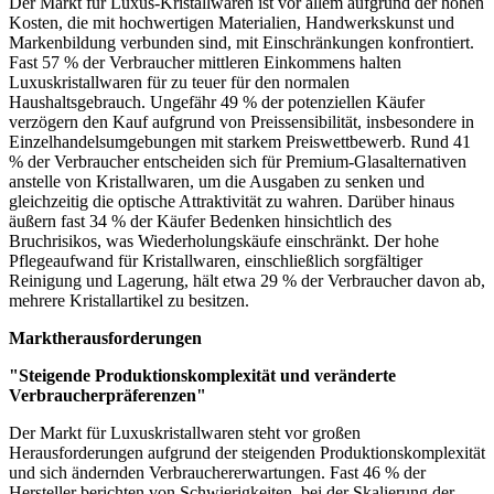
Der Markt für Luxus-Kristallwaren ist vor allem aufgrund der hohen
Kosten, die mit hochwertigen Materialien, Handwerkskunst und
Markenbildung verbunden sind, mit Einschränkungen konfrontiert.
Fast 57 % der Verbraucher mittleren Einkommens halten
Luxuskristallwaren für zu teuer für den normalen
Haushaltsgebrauch. Ungefähr 49 % der potenziellen Käufer
verzögern den Kauf aufgrund von Preissensibilität, insbesondere in
Einzelhandelsumgebungen mit starkem Preiswettbewerb. Rund 41
% der Verbraucher entscheiden sich für Premium-Glasalternativen
anstelle von Kristallwaren, um die Ausgaben zu senken und
gleichzeitig die optische Attraktivität zu wahren. Darüber hinaus
äußern fast 34 % der Käufer Bedenken hinsichtlich des
Bruchrisikos, was Wiederholungskäufe einschränkt. Der hohe
Pflegeaufwand für Kristallwaren, einschließlich sorgfältiger
Reinigung und Lagerung, hält etwa 29 % der Verbraucher davon ab,
mehrere Kristallartikel zu besitzen.
Marktherausforderungen
"Steigende Produktionskomplexität und veränderte
Verbraucherpräferenzen"
Der Markt für Luxuskristallwaren steht vor großen
Herausforderungen aufgrund der steigenden Produktionskomplexität
und sich ändernden Verbrauchererwartungen. Fast 46 % der
Hersteller berichten von Schwierigkeiten, bei der Skalierung der