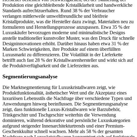
Produktion eine gleichbleibende Kristallklarheit und handwerkliche
Standards aufrechtzuerhalten. Rund 38 % der Verbraucher
verlangen mittlerweile umweltfreundliche und bleifreie
Kristallprodukte, was die Hersteller dazu zwingt, Materialien neu zu
formulieren und Herstellungsprozesse anzupassen. Etwa 35 % der
Luxuskäufer bevorzugen moderne und minimalistische Designs
anstelle traditioneller kunstvoller Muster, was den Druck für schnelle
Designinnovationen erhöht. Darüber hinaus haben etwa 31 % der
Marken Schwierigkeiten, ihre Produkte auf einem überfüllten
Luxusmarkt zu differenzieren. Die Volatilität in der Lieferkette
betrifft auch fast 28 % der Kristallwarenhersteller und wirkt sich auf
die Produktverfügbarkeit und die Lieferzeiten aus.
Segmentierungsanalyse
Die Marktsegmentierung für Luxuskristallwaren zeigt, wie
Produktfunktionalität, ästhetischer Wert und die Akzeptanz eines
luxuriösen Lebensstils die Nachfrage über verschiedene Typen und
Anwendungen hinweg beeinflussen. Die Segmentierungsanalyse
zeigt, dass funktionelle Luxus-Kristallwaren wie Barzubehör,
Trinkgeschirr und Tischgeschirr weiterhin die Verwendung
dominieren, während dekorative und persönliche Luxuskategorien
aufgrund steigender Innenarchitekturtrends und einer Premium-
Geschenkkultur schnell wachsen. Mehr als 58 % der gesamten
Nachfrage nach Luxuskristallwaren konzentriert sich auf funktionale