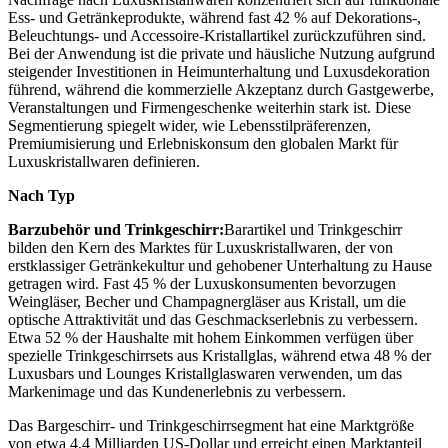
Ess- und Getränkeprodukte, während fast 42 % auf Dekorations-,
Beleuchtungs- und Accessoire-Kristallartikel zurückzuführen sind.
Bei der Anwendung ist die private und häusliche Nutzung aufgrund
steigender Investitionen in Heimunterhaltung und Luxusdekoration
führend, während die kommerzielle Akzeptanz durch Gastgewerbe,
Veranstaltungen und Firmengeschenke weiterhin stark ist. Diese
Segmentierung spiegelt wider, wie Lebensstilpräferenzen,
Premiumisierung und Erlebniskonsum den globalen Markt für
Luxuskristallwaren definieren.
Nach Typ
Barzubehör und Trinkgeschirr:
Barartikel und Trinkgeschirr
bilden den Kern des Marktes für Luxuskristallwaren, der von
erstklassiger Getränkekultur und gehobener Unterhaltung zu Hause
getragen wird. Fast 45 % der Luxuskonsumenten bevorzugen
Weingläser, Becher und Champagnergläser aus Kristall, um die
optische Attraktivität und das Geschmackserlebnis zu verbessern.
Etwa 52 % der Haushalte mit hohem Einkommen verfügen über
spezielle Trinkgeschirrsets aus Kristallglas, während etwa 48 % der
Luxusbars und Lounges Kristallglaswaren verwenden, um das
Markenimage und das Kundenerlebnis zu verbessern.
Das Bargeschirr- und Trinkgeschirrsegment hat eine Marktgröße
von etwa 4,4 Milliarden US-Dollar und erreicht einen Marktanteil