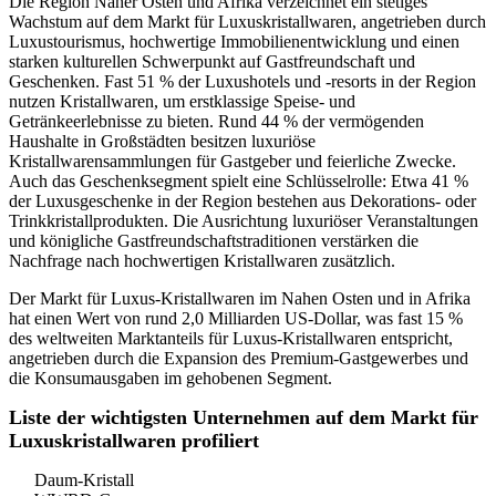
Die Region Naher Osten und Afrika verzeichnet ein stetiges
Wachstum auf dem Markt für Luxuskristallwaren, angetrieben durch
Luxustourismus, hochwertige Immobilienentwicklung und einen
starken kulturellen Schwerpunkt auf Gastfreundschaft und
Geschenken. Fast 51 % der Luxushotels und -resorts in der Region
nutzen Kristallwaren, um erstklassige Speise- und
Getränkeerlebnisse zu bieten. Rund 44 % der vermögenden
Haushalte in Großstädten besitzen luxuriöse
Kristallwarensammlungen für Gastgeber und feierliche Zwecke.
Auch das Geschenksegment spielt eine Schlüsselrolle: Etwa 41 %
der Luxusgeschenke in der Region bestehen aus Dekorations- oder
Trinkkristallprodukten. Die Ausrichtung luxuriöser Veranstaltungen
und königliche Gastfreundschaftstraditionen verstärken die
Nachfrage nach hochwertigen Kristallwaren zusätzlich.
Der Markt für Luxus-Kristallwaren im Nahen Osten und in Afrika
hat einen Wert von rund 2,0 Milliarden US-Dollar, was fast 15 %
des weltweiten Marktanteils für Luxus-Kristallwaren entspricht,
angetrieben durch die Expansion des Premium-Gastgewerbes und
die Konsumausgaben im gehobenen Segment.
Liste der wichtigsten Unternehmen auf dem Markt für
Luxuskristallwaren profiliert
Daum-Kristall