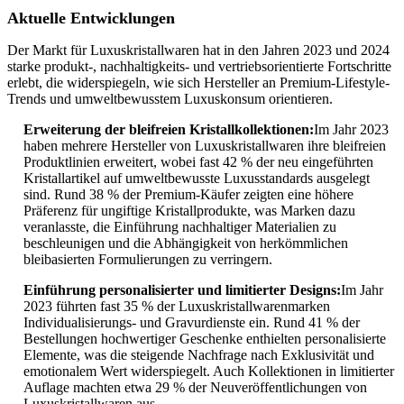
Aktuelle Entwicklungen
Der Markt für Luxuskristallwaren hat in den Jahren 2023 und 2024
starke produkt-, nachhaltigkeits- und vertriebsorientierte Fortschritte
erlebt, die widerspiegeln, wie sich Hersteller an Premium-Lifestyle-
Trends und umweltbewusstem Luxuskonsum orientieren.
Erweiterung der bleifreien Kristallkollektionen:
Im Jahr 2023
haben mehrere Hersteller von Luxuskristallwaren ihre bleifreien
Produktlinien erweitert, wobei fast 42 % der neu eingeführten
Kristallartikel auf umweltbewusste Luxusstandards ausgelegt
sind. Rund 38 % der Premium-Käufer zeigten eine höhere
Präferenz für ungiftige Kristallprodukte, was Marken dazu
veranlasste, die Einführung nachhaltiger Materialien zu
beschleunigen und die Abhängigkeit von herkömmlichen
bleibasierten Formulierungen zu verringern.
Einführung personalisierter und limitierter Designs:
Im Jahr
2023 führten fast 35 % der Luxuskristallwarenmarken
Individualisierungs- und Gravurdienste ein. Rund 41 % der
Bestellungen hochwertiger Geschenke enthielten personalisierte
Elemente, was die steigende Nachfrage nach Exklusivität und
emotionalem Wert widerspiegelt. Auch Kollektionen in limitierter
Auflage machten etwa 29 % der Neuveröffentlichungen von
Luxuskristallwaren aus.