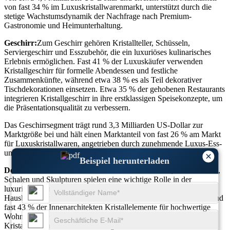
von fast 34 % im Luxuskristallwarenmarkt, unterstützt durch die
stetige Wachstumsdynamik der Nachfrage nach Premium-
Gastronomie und Heimunterhaltung.
Geschirr:
Zum Geschirr gehören Kristallteller, Schüsseln,
Serviergeschirr und Esszubehör, die ein luxuriöses kulinarisches
Erlebnis ermöglichen. Fast 41 % der Luxuskäufer verwenden
Kristallgeschirr für formelle Abendessen und festliche
Zusammenkünfte, während etwa 38 % es als Teil dekorativer
Tischdekorationen einsetzen. Etwa 35 % der gehobenen Restaurants
integrieren Kristallgeschirr in ihre erstklassigen Speisekonzepte, um
die Präsentationsqualität zu verbessern.
Das Geschirrsegment trägt rund 3,3 Milliarden US-Dollar zur
Marktgröße bei und hält einen Marktanteil von fast 26 % am Markt
für Luxuskristallwaren, angetrieben durch zunehmende Luxus-Ess-
und Premium-Wohndekor-Trends.
×
Beispiel herunterladen
Dekorationen:
Dekorative Kristallwaren wie Vasen, Tafelaufsätze,
Schalen und Skulpturen spielen eine wichtige Rolle in der
luxuriösen Innenarchitektur. Rund 47 % der wohlhabenden
Hausbesitzer nutzen Kristalldekor als Statement-Elemente, während
fast 43 % der Innenarchitekten Kristallelemente für hochwertige
Wohnprojekte empfehlen. Etwa 39 % der Käufe von dekorativem
Kristall stehen im Zusammenhang mit Geschenkanlässen.