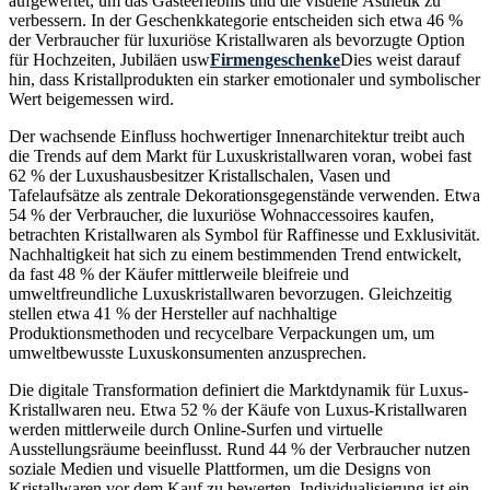
aufgewertet, um das Gästeerlebnis und die visuelle Ästhetik zu
verbessern. In der Geschenkkategorie entscheiden sich etwa 46 %
der Verbraucher für luxuriöse Kristallwaren als bevorzugte Option
für Hochzeiten, Jubiläen usw
Firmengeschenke
Dies weist darauf
hin, dass Kristallprodukten ein starker emotionaler und symbolischer
Wert beigemessen wird.
Der wachsende Einfluss hochwertiger Innenarchitektur treibt auch
die Trends auf dem Markt für Luxuskristallwaren voran, wobei fast
62 % der Luxushausbesitzer Kristallschalen, Vasen und
Tafelaufsätze als zentrale Dekorationsgegenstände verwenden. Etwa
54 % der Verbraucher, die luxuriöse Wohnaccessoires kaufen,
betrachten Kristallwaren als Symbol für Raffinesse und Exklusivität.
Nachhaltigkeit hat sich zu einem bestimmenden Trend entwickelt,
da fast 48 % der Käufer mittlerweile bleifreie und
umweltfreundliche Luxuskristallwaren bevorzugen. Gleichzeitig
stellen etwa 41 % der Hersteller auf nachhaltige
Produktionsmethoden und recycelbare Verpackungen um, um
umweltbewusste Luxuskonsumenten anzusprechen.
Die digitale Transformation definiert die Marktdynamik für Luxus-
Kristallwaren neu. Etwa 52 % der Käufe von Luxus-Kristallwaren
werden mittlerweile durch Online-Surfen und virtuelle
Ausstellungsräume beeinflusst. Rund 44 % der Verbraucher nutzen
soziale Medien und visuelle Plattformen, um die Designs von
Kristallwaren vor dem Kauf zu bewerten. Individualisierung ist ein