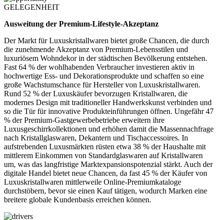
GELEGENHEIT
Ausweitung der Premium-Lifestyle-Akzeptanz
Der Markt für Luxuskristallwaren bietet große Chancen, die durch
die zunehmende Akzeptanz von Premium-Lebensstilen und
luxuriösem Wohndekor in der städtischen Bevölkerung entstehen.
Fast 64 % der wohlhabenden Verbraucher investieren aktiv in
hochwertige Ess- und Dekorationsprodukte und schaffen so eine
große Wachstumschance für Hersteller von Luxuskristallwaren.
Rund 52 % der Luxuskäufer bevorzugen Kristallwaren, die
modernes Design mit traditioneller Handwerkskunst verbinden und
so die Tür für innovative Produkteinführungen öffnen. Ungefähr 47
% der Premium-Gastgewerbebetriebe erweitern ihre
Luxusgeschirrkollektionen und erhöhen damit die Massennachfrage
nach Kristallglaswaren, Dekantern und Tischaccessoires. In
aufstrebenden Luxusmärkten rüsten etwa 38 % der Haushalte mit
mittlerem Einkommen von Standardglaswaren auf Kristallwaren
um, was das langfristige Marktexpansionspotenzial stärkt. Auch der
digitale Handel bietet neue Chancen, da fast 45 % der Käufer von
Luxuskristallwaren mittlerweile Online-Premiumkataloge
durchstöbern, bevor sie einen Kauf tätigen, wodurch Marken eine
breitere globale Kundenbasis erreichen können.