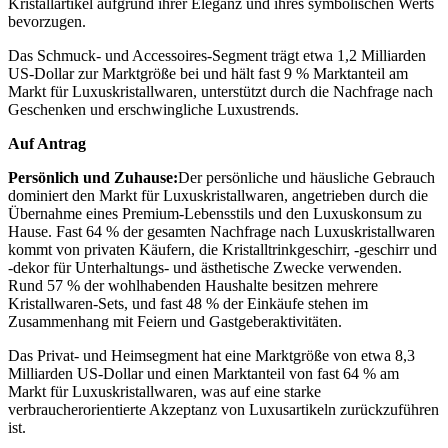
Kristallartikel aufgrund ihrer Eleganz und ihres symbolischen Werts
bevorzugen.
Das Schmuck- und Accessoires-Segment trägt etwa 1,2 Milliarden
US-Dollar zur Marktgröße bei und hält fast 9 % Marktanteil am
Markt für Luxuskristallwaren, unterstützt durch die Nachfrage nach
Geschenken und erschwingliche Luxustrends.
Auf Antrag
Persönlich und Zuhause:
Der persönliche und häusliche Gebrauch
dominiert den Markt für Luxuskristallwaren, angetrieben durch die
Übernahme eines Premium-Lebensstils und den Luxuskonsum zu
Hause. Fast 64 % der gesamten Nachfrage nach Luxuskristallwaren
kommt von privaten Käufern, die Kristalltrinkgeschirr, -geschirr und
-dekor für Unterhaltungs- und ästhetische Zwecke verwenden.
Rund 57 % der wohlhabenden Haushalte besitzen mehrere
Kristallwaren-Sets, und fast 48 % der Einkäufe stehen im
Zusammenhang mit Feiern und Gastgeberaktivitäten.
Das Privat- und Heimsegment hat eine Marktgröße von etwa 8,3
Milliarden US-Dollar und einen Marktanteil von fast 64 % am
Markt für Luxuskristallwaren, was auf eine starke
verbraucherorientierte Akzeptanz von Luxusartikeln zurückzuführen
ist.