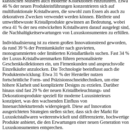
klassischen Mustern auch moderne Kollektionen einzuführen. Etwa
46 % der neuen Produkteinführungen konzentrieren sich auf
multifunktionale Kristallwaren, die sowohl zum Essen als auch zu
dekorativen Zwecken verwendet werden können. Bleifreie und
umweltbewusste Kristallprodukte gewinnen an Bedeutung, wobei
etwa 41 % der neu entwickelten Kristallwaren darauf ausgelegt sind,
die Nachhaltigkeitserwartungen von Luxuskonsumenten zu erfüllen.
Individualisierung ist zu einem großen Innovationstrend geworden,
da rund 39 % der Premiumkäufer nach gravierten,
monogrammierten oder limitierten Kristallartikeln suchen. Fast 34 %
der Luxus-Kristallwarenmarken führen personalisierte
Geschenkkollektionen ein, um Firmenkunden und anspruchsvolle
Einzelkäufer anzulocken. Die Technologie beeinflusst auch die
Produktentwicklung: Etwa 31 % der Hersteller nutzen
fortschrittliche Form- und Präzisionsschneidtechniken, um eine
höhere Klarheit und komplizierte Designs zu erzielen. Darüber
hinaus sind fast 29 % der neuen Kristallbeleuchtungs- und
Dekorationsprodukte speziell für moderne Luxusinterieurs
konzipiert, was den wachsenden Einfluss von
Innenarchitekturtrends widerspiegelt. Diese auf Innovation
ausgerichteten Strategien stellen sicher, dass sich der Markt für
Luxuskristallwaren weiterentwickelt und differenzierte, hochwertige
Produkte anbietet, die den Erwartungen einer neuen Generation von
Luxuskonsumenten entsprechen.