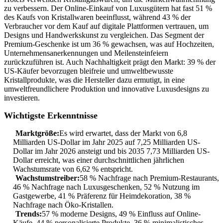
zu verbessern. Der Online-Einkauf von Luxusgütern hat fast 51 %
des Kaufs von Kristallwaren beeinflusst, während 43 % der
Verbraucher vor dem Kauf auf digitale Plattformen vertrauen, um
Designs und Handwerkskunst zu vergleichen. Das Segment der
Premium-Geschenke ist um 36 % gewachsen, was auf Hochzeiten,
Unternehmensanerkennungen und Meilensteinfeiern
zurückzuführen ist. Auch Nachhaltigkeit prägt den Markt: 39 % der
US-Käufer bevorzugen bleifreie und umweltbewusste
Kristallprodukte, was die Hersteller dazu ermutigt, in eine
umweltfreundlichere Produktion und innovative Luxusdesigns zu
investieren.
Wichtigste Erkenntnisse
Marktgröße:
Es wird erwartet, dass der Markt von 6,8
Milliarden US-Dollar im Jahr 2025 auf 7,25 Milliarden US-
Dollar im Jahr 2026 ansteigt und bis 2035 7,73 Milliarden US-
Dollar erreicht, was einer durchschnittlichen jährlichen
Wachstumsrate von 6,62 % entspricht.
Wachstumstreiber:
58 % Nachfrage nach Premium-Restaurants,
46 % Nachfrage nach Luxusgeschenken, 52 % Nutzung im
Gastgewerbe, 41 % Präferenz für Heimdekoration, 38 %
Nachfrage nach Öko-Kristallen.
Trends:
57 % moderne Designs, 49 % Einfluss auf Online-
Käufe, 44 % personalisierte Produkte, 36 % minimalistisches