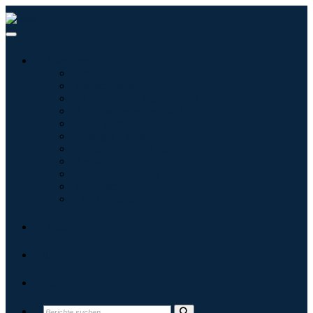
Branchen
Tecnologie dell'informazione
Assistenza sanitaria
Macchinari e attrezzature
Automotive e trasporti
Cibo e bevande
Energia e potenza
Aerospaziale e difesa
Agricoltura
Prodotti chimici e materiali
Architettura
Beni di consumo
Blogs
Über uns
Kontakt