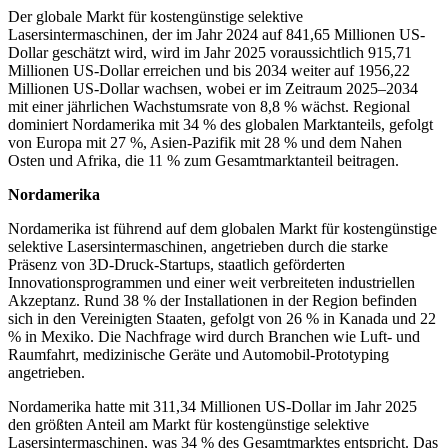
Der globale Markt für kostengünstige selektive
Lasersintermaschinen, der im Jahr 2024 auf 841,65 Millionen US-
Dollar geschätzt wird, wird im Jahr 2025 voraussichtlich 915,71
Millionen US-Dollar erreichen und bis 2034 weiter auf 1956,22
Millionen US-Dollar wachsen, wobei er im Zeitraum 2025–2034
mit einer jährlichen Wachstumsrate von 8,8 % wächst. Regional
dominiert Nordamerika mit 34 % des globalen Marktanteils, gefolgt
von Europa mit 27 %, Asien-Pazifik mit 28 % und dem Nahen
Osten und Afrika, die 11 % zum Gesamtmarktanteil beitragen.
Nordamerika
Nordamerika ist führend auf dem globalen Markt für kostengünstige
selektive Lasersintermaschinen, angetrieben durch die starke
Präsenz von 3D-Druck-Startups, staatlich geförderten
Innovationsprogrammen und einer weit verbreiteten industriellen
Akzeptanz. Rund 38 % der Installationen in der Region befinden
sich in den Vereinigten Staaten, gefolgt von 26 % in Kanada und 22
% in Mexiko. Die Nachfrage wird durch Branchen wie Luft- und
Raumfahrt, medizinische Geräte und Automobil-Prototyping
angetrieben.
Nordamerika hatte mit 311,34 Millionen US-Dollar im Jahr 2025
den größten Anteil am Markt für kostengünstige selektive
Lasersintermaschinen, was 34 % des Gesamtmarktes entspricht. Das