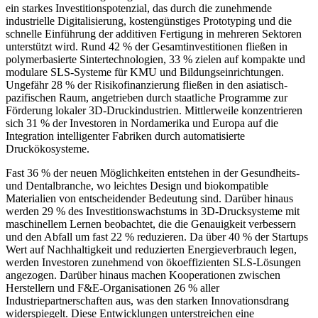
ein starkes Investitionspotenzial, das durch die zunehmende
industrielle Digitalisierung, kostengünstiges Prototyping und die
schnelle Einführung der additiven Fertigung in mehreren Sektoren
unterstützt wird. Rund 42 % der Gesamtinvestitionen fließen in
polymerbasierte Sintertechnologien, 33 % zielen auf kompakte und
modulare SLS-Systeme für KMU und Bildungseinrichtungen.
Ungefähr 28 % der Risikofinanzierung fließen in den asiatisch-
pazifischen Raum, angetrieben durch staatliche Programme zur
Förderung lokaler 3D-Druckindustrien. Mittlerweile konzentrieren
sich 31 % der Investoren in Nordamerika und Europa auf die
Integration intelligenter Fabriken durch automatisierte
Druckökosysteme.
Fast 36 % der neuen Möglichkeiten entstehen in der Gesundheits-
und Dentalbranche, wo leichtes Design und biokompatible
Materialien von entscheidender Bedeutung sind. Darüber hinaus
werden 29 % des Investitionswachstums in 3D-Drucksysteme mit
maschinellem Lernen beobachtet, die die Genauigkeit verbessern
und den Abfall um fast 22 % reduzieren. Da über 40 % der Startups
Wert auf Nachhaltigkeit und reduzierten Energieverbrauch legen,
werden Investoren zunehmend von ökoeffizienten SLS-Lösungen
angezogen. Darüber hinaus machen Kooperationen zwischen
Herstellern und F&E-Organisationen 26 % aller
Industriepartnerschaften aus, was den starken Innovationsdrang
widerspiegelt. Diese Entwicklungen unterstreichen eine