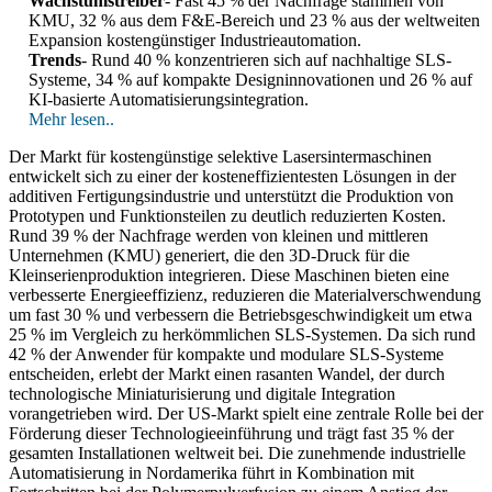
Wachstumstreiber
- Fast 45 % der Nachfrage stammen von
KMU, 32 % aus dem F&E-Bereich und 23 % aus der weltweiten
Expansion kostengünstiger Industrieautomation.
Trends
- Rund 40 % konzentrieren sich auf nachhaltige SLS-
Systeme, 34 % auf kompakte Designinnovationen und 26 % auf
KI-basierte Automatisierungsintegration.
Mehr lesen..
Der Markt für kostengünstige selektive Lasersintermaschinen
entwickelt sich zu einer der kosteneffizientesten Lösungen in der
additiven Fertigungsindustrie und unterstützt die Produktion von
Prototypen und Funktionsteilen zu deutlich reduzierten Kosten.
Rund 39 % der Nachfrage werden von kleinen und mittleren
Unternehmen (KMU) generiert, die den 3D-Druck für die
Kleinserienproduktion integrieren. Diese Maschinen bieten eine
verbesserte Energieeffizienz, reduzieren die Materialverschwendung
um fast 30 % und verbessern die Betriebsgeschwindigkeit um etwa
25 % im Vergleich zu herkömmlichen SLS-Systemen. Da sich rund
42 % der Anwender für kompakte und modulare SLS-Systeme
entscheiden, erlebt der Markt einen rasanten Wandel, der durch
technologische Miniaturisierung und digitale Integration
vorangetrieben wird. Der US-Markt spielt eine zentrale Rolle bei der
Förderung dieser Technologieeinführung und trägt fast 35 % der
gesamten Installationen weltweit bei. Die zunehmende industrielle
Automatisierung in Nordamerika führt in Kombination mit