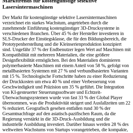
Markttrends für kostengünstige selektive
Lasersintermaschinen
Der Markt für kostengünstige selektive Lasersintermaschinen
verzeichnet ein starkes Wachstum, angetrieben durch die
zunehmende Einführung kostengünstiger 3D-Drucksysteme in
verschiedenen Branchen. Über 45 % der Hersteller investieren in
SLS-Drucker der Einstiegsklasse, die für den Bildungsbereich, die
Prototypenherstellung und die Kleinserienproduktion konzipiert
sind. Ungefähr 37 % der Endbenutzer legen Wert auf Maschinen mit
Kompatibilität mit mehreren Materialien, die eine größere
Designflexibilität ermöglichen. Bei den Materialien dominieren
polymerbasierte Maschinen mit einem Anteil von 58 %, gefolgt von
metallbasierten Systemen mit 27 % und verbundbasierten Varianten
mit 15 %. Technologische Fortschritte haben zu einer Reduzierung
der Druckkosten um etwa 40 % und einer Verbesserung von
Geschwindigkeit und Präzision um 35 % geführt. Die Integration
von KI-gesteuerter Steuerungssoftware und Echtzeit-
Überwachungssystemen wurde von fast 33 % der Global Player
übernommen, was die Produktivität steigert und Ausfallzeiten um 22
% reduziert. Geografisch gesehen entfallen rund 30 % der
Gesamtnachfrage auf den asiatisch-pazifischen Raum, da die
Regierung verstärkt in die 3D-Druck-Ausbildung und die
industrielle Ausbildung investiert. Darüber hinaus werden 28 % des
weltweiten Wachstums von Startups vorangetrieben, die kompakte,