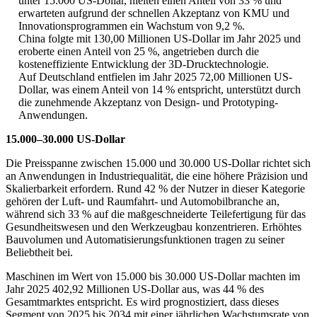
unter 15.000 US-Dollar, hielten einen Anteil von 33 % und
erwarteten aufgrund der schnellen Akzeptanz von KMU und
Innovationsprogrammen ein Wachstum von 9,2 %.
China folgte mit 130,00 Millionen US-Dollar im Jahr 2025 und
eroberte einen Anteil von 25 %, angetrieben durch die
kosteneffiziente Entwicklung der 3D-Drucktechnologie.
Auf Deutschland entfielen im Jahr 2025 72,00 Millionen US-
Dollar, was einem Anteil von 14 % entspricht, unterstützt durch
die zunehmende Akzeptanz von Design- und Prototyping-
Anwendungen.
15.000–30.000 US-Dollar
Die Preisspanne zwischen 15.000 und 30.000 US-Dollar richtet sich
an Anwendungen in Industriequalität, die eine höhere Präzision und
Skalierbarkeit erfordern. Rund 42 % der Nutzer in dieser Kategorie
gehören der Luft- und Raumfahrt- und Automobilbranche an,
während sich 33 % auf die maßgeschneiderte Teilefertigung für das
Gesundheitswesen und den Werkzeugbau konzentrieren. Erhöhtes
Bauvolumen und Automatisierungsfunktionen tragen zu seiner
Beliebtheit bei.
Maschinen im Wert von 15.000 bis 30.000 US-Dollar machten im
Jahr 2025 402,92 Millionen US-Dollar aus, was 44 % des
Gesamtmarktes entspricht. Es wird prognostiziert, dass dieses
Segment von 2025 bis 2034 mit einer jährlichen Wachstumsrate von