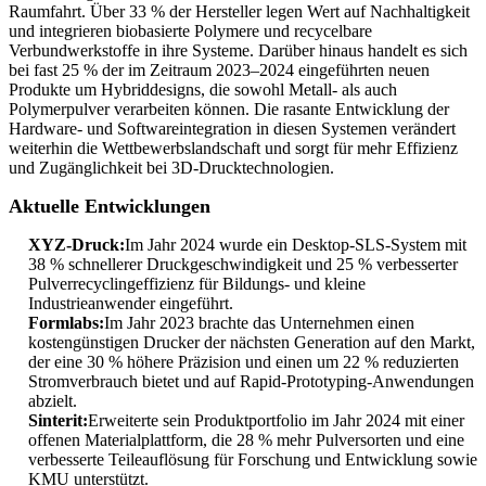
Raumfahrt. Über 33 % der Hersteller legen Wert auf Nachhaltigkeit
und integrieren biobasierte Polymere und recycelbare
Verbundwerkstoffe in ihre Systeme. Darüber hinaus handelt es sich
bei fast 25 % der im Zeitraum 2023–2024 eingeführten neuen
Produkte um Hybriddesigns, die sowohl Metall- als auch
Polymerpulver verarbeiten können. Die rasante Entwicklung der
Hardware- und Softwareintegration in diesen Systemen verändert
weiterhin die Wettbewerbslandschaft und sorgt für mehr Effizienz
und Zugänglichkeit bei 3D-Drucktechnologien.
Aktuelle Entwicklungen
XYZ-Druck:
Im Jahr 2024 wurde ein Desktop-SLS-System mit
38 % schnellerer Druckgeschwindigkeit und 25 % verbesserter
Pulverrecyclingeffizienz für Bildungs- und kleine
Industrieanwender eingeführt.
Formlabs:
Im Jahr 2023 brachte das Unternehmen einen
kostengünstigen Drucker der nächsten Generation auf den Markt,
der eine 30 % höhere Präzision und einen um 22 % reduzierten
Stromverbrauch bietet und auf Rapid-Prototyping-Anwendungen
abzielt.
Sinterit:
Erweiterte sein Produktportfolio im Jahr 2024 mit einer
offenen Materialplattform, die 28 % mehr Pulversorten und eine
verbesserte Teileauflösung für Forschung und Entwicklung sowie
KMU unterstützt.