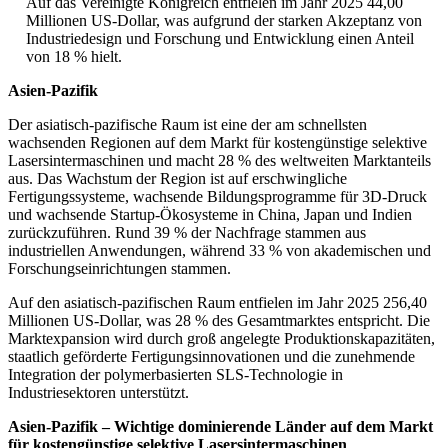
Auf das Vereinigte Königreich entfielen im Jahr 2025 44,00
Millionen US-Dollar, was aufgrund der starken Akzeptanz von
Industriedesign und Forschung und Entwicklung einen Anteil
von 18 % hielt.
Asien-Pazifik
Der asiatisch-pazifische Raum ist eine der am schnellsten
wachsenden Regionen auf dem Markt für kostengünstige selektive
Lasersintermaschinen und macht 28 % des weltweiten Marktanteils
aus. Das Wachstum der Region ist auf erschwingliche
Fertigungssysteme, wachsende Bildungsprogramme für 3D-Druck
und wachsende Startup-Ökosysteme in China, Japan und Indien
zurückzuführen. Rund 39 % der Nachfrage stammen aus
industriellen Anwendungen, während 33 % von akademischen und
Forschungseinrichtungen stammen.
Auf den asiatisch-pazifischen Raum entfielen im Jahr 2025 256,40
Millionen US-Dollar, was 28 % des Gesamtmarktes entspricht. Die
Marktexpansion wird durch groß angelegte Produktionskapazitäten,
staatlich geförderte Fertigungsinnovationen und die zunehmende
Integration der polymerbasierten SLS-Technologie in
Industriesektoren unterstützt.
Asien-Pazifik – Wichtige dominierende Länder auf dem Markt
für kostengünstige selektive Lasersintermaschinen