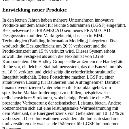
Entwicklung neuer Produkte
In den letzten Jahren haben mehrere Unternehmen innovative
Produkte auf dem Markt für leichte Stahlrahmen (LGSF) eingeführt.
Beispielsweise hat FRAMECAD sein neues FRAMECAD-
Designsystem auf den Markt gebracht, das sich in BIM-
Technologien (Building Information Modeling) integrieren lässt,
wodurch die Designeffizienz um 20 % verbessert und die
Produktionszeit um 15 % verkürzt wird. Dieses System erhöht
sowohl die Festigkeit als auch die Flexibilität von LGSF-
Komponenten. Die Hadley Group stellte außerdem die HadleyLite-
Reihe vor, ein leichtes Stahlrahmensystem, das die Bauzeit um bis
zu 18 % verkürzt und gleichzeitig die erforderliche strukturelle
Integrität beibehält. Diese Fortschritte machen LGSF zu einer
attraktiveren Lösung für Bauherren und Auftragnehmer. Darüber
hinaus diversifizieren Unternehmen ihr Produktangebot, um
spezifische Marktanforderungen zu erfüllen, beispielsweise
erdbebensichere Strukturen, wobei einige Produkte eine 25-
prozentige Verbesserung der seismischen Leistung bieten. Andere
konzentrieren sich auf eine leistungsstarke Wärmedämmung mit
dem Potenzial, die Energieeffizienz von Gebäuden um 10–12 % zu
verbessern. Diese Innovationen verändern die Industriestandards
und verstärken die wachsende Präferenz für LGSF im modernen
Bauwesen.