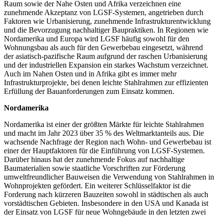
Raum sowie der Nahe Osten und Afrika verzeichnen eine
zunehmende Akzeptanz von LGSF-Systemen, angetrieben durch
Faktoren wie Urbanisierung, zunehmende Infrastrukturentwicklung
und die Bevorzugung nachhaltiger Baupraktiken. In Regionen wie
Nordamerika und Europa wird LGSF häufig sowohl für den
Wohnungsbau als auch für den Gewerbebau eingesetzt, während
der asiatisch-pazifische Raum aufgrund der raschen Urbanisierung
und der industriellen Expansion ein starkes Wachstum verzeichnet.
Auch im Nahen Osten und in Afrika gibt es immer mehr
Infrastrukturprojekte, bei denen leichte Stahlrahmen zur effizienten
Erfüllung der Bauanforderungen zum Einsatz kommen.
Nordamerika
Nordamerika ist einer der größten Märkte für leichte Stahlrahmen
und macht im Jahr 2023 über 35 % des Weltmarktanteils aus. Die
wachsende Nachfrage der Region nach Wohn- und Gewerbebau ist
einer der Hauptfaktoren für die Einführung von LGSF-Systemen.
Darüber hinaus hat der zunehmende Fokus auf nachhaltige
Baumaterialien sowie staatliche Vorschriften zur Förderung
umweltfreundlicher Bauweisen die Verwendung von Stahlrahmen in
Wohnprojekten gefördert. Ein weiterer Schlüsselfaktor ist die
Forderung nach kürzeren Bauzeiten sowohl in städtischen als auch
vorstädtischen Gebieten. Insbesondere in den USA und Kanada ist
der Einsatz von LGSF für neue Wohngebäude in den letzten zwei