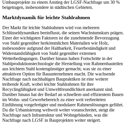
Umbauprojekte zu einem Anstieg der LGSF-Nachfrage um 30 %
beigetragen, insbesondere in städtischen Gebieten.
Marktdynamik für leichte Stahlrahmen
Der Markt für leichte Stahlrahmen wird von mehreren
Schlüsseldynamiken beeinflusst, die seinen Wachstumskurs prägen.
Einer der wichtigsten Faktoren ist die zunehmende Bevorzugung
von Stahl gegenüber herkömmlichen Materialien wie Holz,
insbesondere aufgrund der Haltbarkeit, Feuerbeständigkeit und
Widerstandsfähigkeit von Stahl gegenüber extremen
Wetterbedingungen. Darüber hinaus haben Fortschritte in der
Stahlproduktionstechnologie die Herstellung von Rahmenbauteilen
aus leichtem Stahl kostengünstiger gemacht, was sie zu einer
attraktiven Option für Bauunternehmen macht. Die wachsende
Nachfrage nach nachhaltigen Baupraktiken ist eine weitere
treibende Kraft, wobei leichte Stahlrahmen für ihre
Recyclingfähigkeit und Umweltfreundlichkeit anerkannt sind.
Darüber hinaus hat der Bedarf an schnellem und effizientem Bauen
im Wohn- und Gewerbebereich zu einer weit verbreiteten
Einführung vorgefertigter und modularer Rahmenlösungen geführt.
Da die Urbanisierung weltweit weiter voranschreitet, steigt die
Nachfrage nach Infrastruktur und Wohngebäuden, was die
Nachfrage nach LGSF in Bauprojekten weiter steigert.