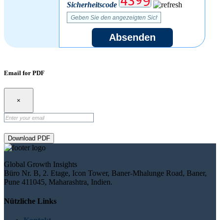
Sicherheitscode
Absenden
Email for PDF
×
Download PDF
Global Growth Insights
Büro Nr. B, 2. Etage, Icon Tower, Baner-Mhalunge Road, Baner,
Pune 411045, Maharashtra, Indien.
Nützliche Links