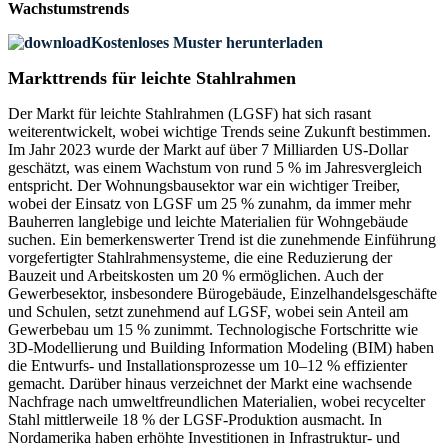
Wachstumstrends
Kostenloses Muster herunterladen
Markttrends für leichte Stahlrahmen
Der Markt für leichte Stahlrahmen (LGSF) hat sich rasant
weiterentwickelt, wobei wichtige Trends seine Zukunft bestimmen.
Im Jahr 2023 wurde der Markt auf über 7 Milliarden US-Dollar
geschätzt, was einem Wachstum von rund 5 % im Jahresvergleich
entspricht. Der Wohnungsbausektor war ein wichtiger Treiber,
wobei der Einsatz von LGSF um 25 % zunahm, da immer mehr
Bauherren langlebige und leichte Materialien für Wohngebäude
suchen. Ein bemerkenswerter Trend ist die zunehmende Einführung
vorgefertigter Stahlrahmensysteme, die eine Reduzierung der
Bauzeit und Arbeitskosten um 20 % ermöglichen. Auch der
Gewerbesektor, insbesondere Bürogebäude, Einzelhandelsgeschäfte
und Schulen, setzt zunehmend auf LGSF, wobei sein Anteil am
Gewerbebau um 15 % zunimmt. Technologische Fortschritte wie
3D-Modellierung und Building Information Modeling (BIM) haben
die Entwurfs- und Installationsprozesse um 10–12 % effizienter
gemacht. Darüber hinaus verzeichnet der Markt eine wachsende
Nachfrage nach umweltfreundlichen Materialien, wobei recycelter
Stahl mittlerweile 18 % der LGSF-Produktion ausmacht. In
Nordamerika haben erhöhte Investitionen in Infrastruktur- und