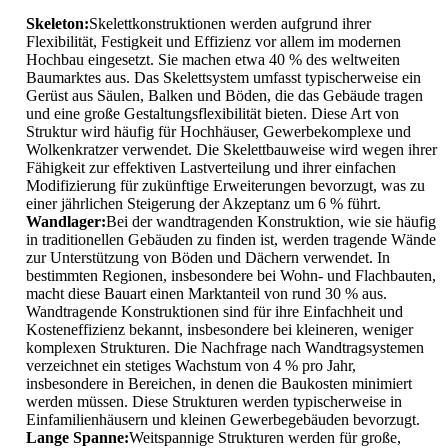
Skeleton:
Skelettkonstruktionen werden aufgrund ihrer
Flexibilität, Festigkeit und Effizienz vor allem im modernen
Hochbau eingesetzt. Sie machen etwa 40 % des weltweiten
Baumarktes aus. Das Skelettsystem umfasst typischerweise ein
Gerüst aus Säulen, Balken und Böden, die das Gebäude tragen
und eine große Gestaltungsflexibilität bieten. Diese Art von
Struktur wird häufig für Hochhäuser, Gewerbekomplexe und
Wolkenkratzer verwendet. Die Skelettbauweise wird wegen ihrer
Fähigkeit zur effektiven Lastverteilung und ihrer einfachen
Modifizierung für zukünftige Erweiterungen bevorzugt, was zu
einer jährlichen Steigerung der Akzeptanz um 6 % führt.
Wandlager:
Bei der wandtragenden Konstruktion, wie sie häufig
in traditionellen Gebäuden zu finden ist, werden tragende Wände
zur Unterstützung von Böden und Dächern verwendet. In
bestimmten Regionen, insbesondere bei Wohn- und Flachbauten,
macht diese Bauart einen Marktanteil von rund 30 % aus.
Wandtragende Konstruktionen sind für ihre Einfachheit und
Kosteneffizienz bekannt, insbesondere bei kleineren, weniger
komplexen Strukturen. Die Nachfrage nach Wandtragsystemen
verzeichnet ein stetiges Wachstum von 4 % pro Jahr,
insbesondere in Bereichen, in denen die Baukosten minimiert
werden müssen. Diese Strukturen werden typischerweise in
Einfamilienhäusern und kleinen Gewerbegebäuden bevorzugt.
Lange Spanne:
Weitspannige Strukturen werden für große,