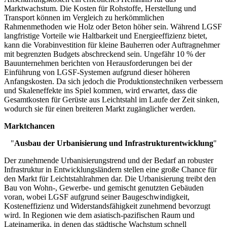
Marktwachstum. Die Kosten für Rohstoffe, Herstellung und
Transport können im Vergleich zu herkömmlichen
Rahmenmethoden wie Holz oder Beton höher sein. Während LGSF
langfristige Vorteile wie Haltbarkeit und Energieeffizienz bietet,
kann die Vorabinvestition für kleine Bauherren oder Auftragnehmer
mit begrenzten Budgets abschreckend sein. Ungefähr 10 % der
Bauunternehmen berichten von Herausforderungen bei der
Einführung von LGSF-Systemen aufgrund dieser höheren
Anfangskosten. Da sich jedoch die Produktionstechniken verbessern
und Skaleneffekte ins Spiel kommen, wird erwartet, dass die
Gesamtkosten für Gerüste aus Leichtstahl im Laufe der Zeit sinken,
wodurch sie für einen breiteren Markt zugänglicher werden.
Marktchancen
"
Ausbau der Urbanisierung und Infrastrukturentwicklung
"
Der zunehmende Urbanisierungstrend und der Bedarf an robuster
Infrastruktur in Entwicklungsländern stellen eine große Chance für
den Markt für Leichtstahlrahmen dar. Die Urbanisierung treibt den
Bau von Wohn-, Gewerbe- und gemischt genutzten Gebäuden
voran, wobei LGSF aufgrund seiner Baugeschwindigkeit,
Kosteneffizienz und Widerstandsfähigkeit zunehmend bevorzugt
wird. In Regionen wie dem asiatisch-pazifischen Raum und
Lateinamerika, in denen das städtische Wachstum schnell