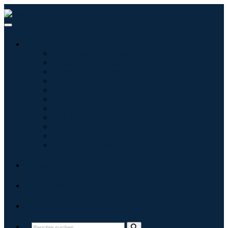
Branchen
Tecnologie dell'informazione
Assistenza sanitaria
Macchinari e attrezzature
Automotive e trasporti
Cibo e bevande
Energia e potenza
Aerospaziale e difesa
Agricoltura
Prodotti chimici e materiali
Architettura
Beni di consumo
Blogs
Über uns
Kontakt