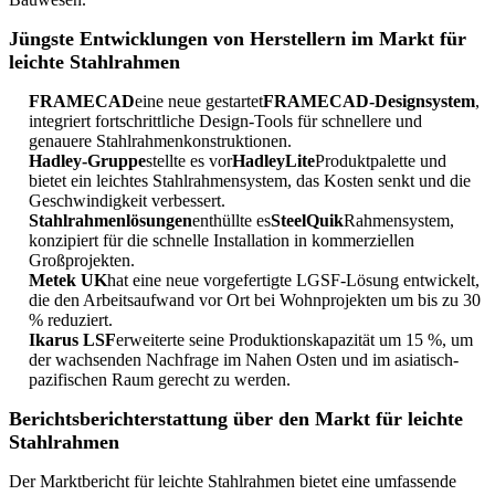
Jüngste Entwicklungen von Herstellern im Markt für
leichte Stahlrahmen
FRAMECAD
eine neue gestartet
FRAMECAD-Designsystem
,
integriert fortschrittliche Design-Tools für schnellere und
genauere Stahlrahmenkonstruktionen.
Hadley-Gruppe
stellte es vor
HadleyLite
Produktpalette und
bietet ein leichtes Stahlrahmensystem, das Kosten senkt und die
Geschwindigkeit verbessert.
Stahlrahmenlösungen
enthüllte es
SteelQuik
Rahmensystem,
konzipiert für die schnelle Installation in kommerziellen
Großprojekten.
Metek UK
hat eine neue vorgefertigte LGSF-Lösung entwickelt,
die den Arbeitsaufwand vor Ort bei Wohnprojekten um bis zu 30
% reduziert.
Ikarus LSF
erweiterte seine Produktionskapazität um 15 %, um
der wachsenden Nachfrage im Nahen Osten und im asiatisch-
pazifischen Raum gerecht zu werden.
Berichtsberichterstattung über den Markt für leichte
Stahlrahmen
Der Marktbericht für leichte Stahlrahmen bietet eine umfassende