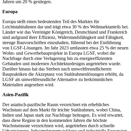
Jahren um 20 % gestiegen.
Europa
Europa stellt einen bedeutenden Teil des Marktes für
Leichtstahlrahmen dar und trägt etwa 30 % des Weltmarktanteils bei.
Länder wie das Vereinigte Königreich, Deutschland und Frankreich
sind aufgrund ihrer Effizienz, Widerstandsfähigkeit und Fähigkeit,
strenge Bauvorschriften einzuhalten, führend bei der Einführung
von LGSF-Lösungen. Im Jahr 2023 umfassten etwa 25 % der neuen
Wohn- und Gewerbebauprojekte in Europa LGSF, wobei die
Nachfrage durch eine Verlagerung hin zu energieeffizienten
Gebäuden und modernen Architekturdesigns angetrieben wurde.
Darüber hinaus hat das Streben nach umweltfreundlicheren
Baupraktiken die Akzeptanz von Stahlrahmenlösungen erhöht, da
LGSF als umweltfreundliche Alternative zu herkömmlichen
Materialien angesehen wird.
Asien-Pazifik
Der asiatisch-pazifische Raum verzeichnet ein erhebliches
Wachstum auf dem Markt für leichte Stahlrahmen, wobei China,
Indien und Japan stark zur Nachfrage beitragen. Es wird erwartet,
dass diese Region in den kommenden Jahren die höchste
Wachstumsrate verzeichnen wird, angetrieben durch schnelle
Urbanisierung, Infrastrukturentwicklung und industrielle Expansion.