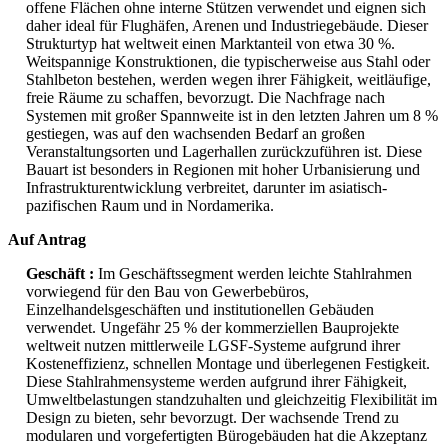
offene Flächen ohne interne Stützen verwendet und eignen sich
daher ideal für Flughäfen, Arenen und Industriegebäude. Dieser
Strukturtyp hat weltweit einen Marktanteil von etwa 30 %.
Weitspannige Konstruktionen, die typischerweise aus Stahl oder
Stahlbeton bestehen, werden wegen ihrer Fähigkeit, weitläufige,
freie Räume zu schaffen, bevorzugt. Die Nachfrage nach
Systemen mit großer Spannweite ist in den letzten Jahren um 8 %
gestiegen, was auf den wachsenden Bedarf an großen
Veranstaltungsorten und Lagerhallen zurückzuführen ist. Diese
Bauart ist besonders in Regionen mit hoher Urbanisierung und
Infrastrukturentwicklung verbreitet, darunter im asiatisch-
pazifischen Raum und in Nordamerika.
Auf Antrag
Geschäft :
Im Geschäftssegment werden leichte Stahlrahmen
vorwiegend für den Bau von Gewerbebüros,
Einzelhandelsgeschäften und institutionellen Gebäuden
verwendet. Ungefähr 25 % der kommerziellen Bauprojekte
weltweit nutzen mittlerweile LGSF-Systeme aufgrund ihrer
Kosteneffizienz, schnellen Montage und überlegenen Festigkeit.
Diese Stahlrahmensysteme werden aufgrund ihrer Fähigkeit,
Umweltbelastungen standzuhalten und gleichzeitig Flexibilität im
Design zu bieten, sehr bevorzugt. Der wachsende Trend zu
modularen und vorgefertigten Bürogebäuden hat die Akzeptanz