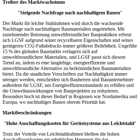
Treiber des Marktwachstums
"
Steigende Nachfrage nach nachhaltigem Bauen
"
Der Markt für leichte Stahlrahmen wird durch die wachsende
Nachfrage nach nachhaltigen Baumaterialien angetrieben. Mit
zunehmender Betonung umweltfreundlicher Baupraktiken erfreut
sich LGSF aufgrund seiner recycelbaren Eigenschaften und seines
geringeren CO2-Fußabdrucks immer größerer Beliebtheit. Ungefähr
15 % des globalen Baumarkts verlagern sich auf
umweltfreundlichere Materialien, und LGSF passt sich diesem
Trend an, indem es eine langlebige, energieeffiziente und
umweltfreundliche Alternative zu herkömmlichen Baumaterialien
bietet. Da die staatlichen Vorschriften zur Nachhaltigkeit immer
strenger werden, entscheiden sich Bauherren und Bauunternehmer
außerdem für LGSF, um Energieeffizienzstandards zu erfüllen und
die Umweltauswirkungen von Bauprojekten zu reduzieren.
Besonders hoch ist dieser Bedarf in Regionen wie Nordamerika und
Europa, wo nachhaltiges Bauen oberste Priorität hat.
Marktbeschränkungen
"
Hohe Anschaffungskosten für Gerüstsysteme aus Leichtstahl
"
Trotz der Vorteile von Leichtstahlrahmen bleiben die hohen
Anschaffungskosten ein erhebliches Hemmnis für das