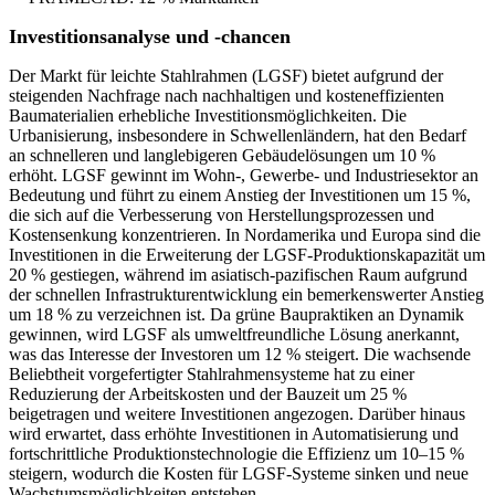
Investitionsanalyse und -chancen
Der Markt für leichte Stahlrahmen (LGSF) bietet aufgrund der
steigenden Nachfrage nach nachhaltigen und kosteneffizienten
Baumaterialien erhebliche Investitionsmöglichkeiten. Die
Urbanisierung, insbesondere in Schwellenländern, hat den Bedarf
an schnelleren und langlebigeren Gebäudelösungen um 10 %
erhöht. LGSF gewinnt im Wohn-, Gewerbe- und Industriesektor an
Bedeutung und führt zu einem Anstieg der Investitionen um 15 %,
die sich auf die Verbesserung von Herstellungsprozessen und
Kostensenkung konzentrieren. In Nordamerika und Europa sind die
Investitionen in die Erweiterung der LGSF-Produktionskapazität um
20 % gestiegen, während im asiatisch-pazifischen Raum aufgrund
der schnellen Infrastrukturentwicklung ein bemerkenswerter Anstieg
um 18 % zu verzeichnen ist. Da grüne Baupraktiken an Dynamik
gewinnen, wird LGSF als umweltfreundliche Lösung anerkannt,
was das Interesse der Investoren um 12 % steigert. Die wachsende
Beliebtheit vorgefertigter Stahlrahmensysteme hat zu einer
Reduzierung der Arbeitskosten und der Bauzeit um 25 %
beigetragen und weitere Investitionen angezogen. Darüber hinaus
wird erwartet, dass erhöhte Investitionen in Automatisierung und
fortschrittliche Produktionstechnologie die Effizienz um 10–15 %
steigern, wodurch die Kosten für LGSF-Systeme sinken und neue
Wachstumsmöglichkeiten entstehen.