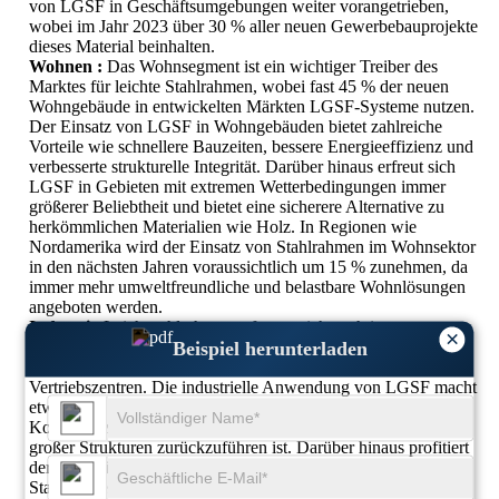
von LGSF in Geschäftsumgebungen weiter vorangetrieben,
wobei im Jahr 2023 über 30 % aller neuen Gewerbebauprojekte
dieses Material beinhalten.
Wohnen :
Das Wohnsegment ist ein wichtiger Treiber des
Marktes für leichte Stahlrahmen, wobei fast 45 % der neuen
Wohngebäude in entwickelten Märkten LGSF-Systeme nutzen.
Der Einsatz von LGSF in Wohngebäuden bietet zahlreiche
Vorteile wie schnellere Bauzeiten, bessere Energieeffizienz und
verbesserte strukturelle Integrität. Darüber hinaus erfreut sich
LGSF in Gebieten mit extremen Wetterbedingungen immer
größerer Beliebtheit und bietet eine sicherere Alternative zu
herkömmlichen Materialien wie Holz. In Regionen wie
Nordamerika wird der Einsatz von Stahlrahmen im Wohnsektor
in den nächsten Jahren voraussichtlich um 15 % zunehmen, da
immer mehr umweltfreundliche und belastbare Wohnlösungen
angeboten werden.
Industrie:
Leichtstahlrahmen erfreuen sich auch im
×
Beispiel herunterladen
Industriesektor immer größerer Beliebtheit, insbesondere beim
Bau von Lagerhäusern, Produktionsanlagen und
Vertriebszentren. Die industrielle Anwendung von LGSF macht
etwa 30 % des Weltmarktes aus, was auf die Festigkeit,
Kosteneffizienz und Fähigkeit des Materials zur Unterstützung
großer Strukturen zurückzuführen ist. Darüber hinaus profitiert
der Industriesektor von der schnellen Installation von
Stahlrahmensystemen, die eine schnellere Projektabwicklung