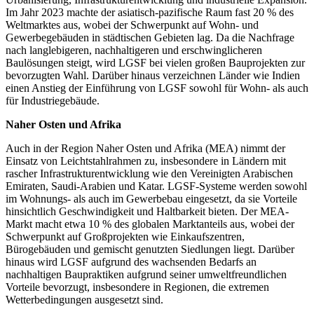
Im Jahr 2023 machte der asiatisch-pazifische Raum fast 20 % des
Weltmarktes aus, wobei der Schwerpunkt auf Wohn- und
Gewerbegebäuden in städtischen Gebieten lag. Da die Nachfrage
nach langlebigeren, nachhaltigeren und erschwinglicheren
Baulösungen steigt, wird LGSF bei vielen großen Bauprojekten zur
bevorzugten Wahl. Darüber hinaus verzeichnen Länder wie Indien
einen Anstieg der Einführung von LGSF sowohl für Wohn- als auch
für Industriegebäude.
Naher Osten und Afrika
Auch in der Region Naher Osten und Afrika (MEA) nimmt der
Einsatz von Leichtstahlrahmen zu, insbesondere in Ländern mit
rascher Infrastrukturentwicklung wie den Vereinigten Arabischen
Emiraten, Saudi-Arabien und Katar. LGSF-Systeme werden sowohl
im Wohnungs- als auch im Gewerbebau eingesetzt, da sie Vorteile
hinsichtlich Geschwindigkeit und Haltbarkeit bieten. Der MEA-
Markt macht etwa 10 % des globalen Marktanteils aus, wobei der
Schwerpunkt auf Großprojekten wie Einkaufszentren,
Bürogebäuden und gemischt genutzten Siedlungen liegt. Darüber
hinaus wird LGSF aufgrund des wachsenden Bedarfs an
nachhaltigen Baupraktiken aufgrund seiner umweltfreundlichen
Vorteile bevorzugt, insbesondere in Regionen, die extremen
Wetterbedingungen ausgesetzt sind.