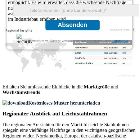
ermöglicht. Es wird erwartet, dass die wachsende Nachfrage
nach Lagerhäusern und Logistikzentren, insbesondere im
asiatisch-pazifischen Raum und in Europa, den Anteil von LGSF
im Industriebau erhöhen wird.
Absenden
Wir gewährleisten vollständige Vertraulichkeit Ihrer persönlichen Daten.
Datenschutz
USD 23.91 Billion
36%
USD 15.94 Billion
24%
USD 20.59 Billion
31%
USD 5.98 Billion
9%
Erhalten Sie umfassende Einblicke in die
Marktgröße
und
Wachstumstrends
Kostenloses Muster herunterladen
Regionaler Ausblick auf Leichtstahlrahmen
Die regionalen Aussichten für den Markt für leichte Stahlrahmen
spiegeln eine vielfältige Nachfrage in den wichtigsten geografischen
Regionen wider. Nordamerika, Europa, der asiatisch-pazifische