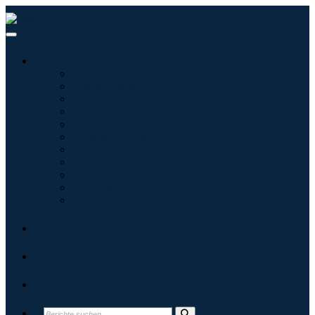
Branchen
Tecnologie dell'informazione
Assistenza sanitaria
Macchinari e attrezzature
Automotive e trasporti
Cibo e bevande
Energia e potenza
Aerospaziale e difesa
Agricoltura
Prodotti chimici e materiali
Architettura
Beni di consumo
Blogs
Über uns
Kontakt