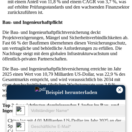
mit einem Anteil von 11,8 % und einem CAGR von 3,7 %, was
auf erhöhte Prüfungsstandards und den wachsenden Finanzsektor
zurückzuführen ist.
Bau- und Ingenieurhaftpflicht
Die Bau- und Ingenieurhaftpflichtversicherung deckt
Projektverzögerungen, Mängel und Sicherheitsverbindlichkeiten ab.
Fast 66 % der Baufirmen übernehmen diesen Versicherungsschutz,
um vertragliche und behördliche Anforderungen zu erfüllen. Die
Nachfrage steigt mit dem globalen Infrastrukturwachstum und
öffentlich-privaten Partnerschaften.
Die Bau- und Ingenieurhaftpflichtversicherung erreichte im Jahr
2025 einen Wert von 10,79 Milliarden US-Dollar, was 22,9 % des
Gesamtmarkts entspricht, und wird voraussichtlich bis 2034 mit
einer durchschnittlichen jährlichen Wachstumsrate von 3,9 %
×
wachsen, was auf die Urbanisierung, Sicherheitsvorschriften und
Beispiel herunterladen
erhöhte Bauinvestitionen zurückzuführen ist.
Top 3 der wichtigsten dominierenden Länder im Bau- und
Ingenieurhaftpflichtsegment
China lag mit 4,01 Milliarden US-Dollar im Jahr 2025 an der
Spitze, was einem Anteil von 37,2 % des Segments und einem
CAGR von 4,1 % entspricht, angetrieben durch staatliche