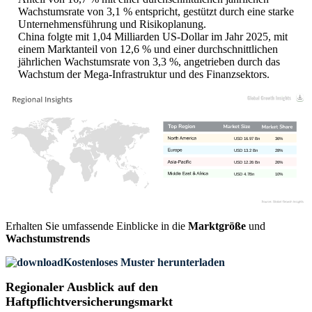
Wachstumsrate von 3,1 % entspricht, gestützt durch eine starke
Unternehmensführung und Risikoplanung.
China folgte mit 1,04 Milliarden US-Dollar im Jahr 2025, mit
einem Marktanteil von 12,6 % und einer durchschnittlichen
jährlichen Wachstumsrate von 3,3 %, angetrieben durch das
Wachstum der Mega-Infrastruktur und des Finanzsektors.
USD 16.97 Bn
36%
USD 13.2 Bn
28%
USD 12.26 Bn
26%
USD 4.7Bn
10%
Erhalten Sie umfassende Einblicke in die
Marktgröße
und
Wachstumstrends
Kostenloses Muster herunterladen
Regionaler Ausblick auf den
Haftpflichtversicherungsmarkt