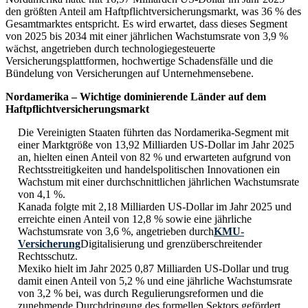
den größten Anteil am Haftpflichtversicherungsmarkt, was 36 % des
Gesamtmarktes entspricht. Es wird erwartet, dass dieses Segment
von 2025 bis 2034 mit einer jährlichen Wachstumsrate von 3,9 %
wächst, angetrieben durch technologiegesteuerte
Versicherungsplattformen, hochwertige Schadensfälle und die
Bündelung von Versicherungen auf Unternehmensebene.
Nordamerika – Wichtige dominierende Länder auf dem
Haftpflichtversicherungsmarkt
Die Vereinigten Staaten führten das Nordamerika-Segment mit
einer Marktgröße von 13,92 Milliarden US-Dollar im Jahr 2025
an, hielten einen Anteil von 82 % und erwarteten aufgrund von
Rechtsstreitigkeiten und handelspolitischen Innovationen ein
Wachstum mit einer durchschnittlichen jährlichen Wachstumsrate
von 4,1 %.
Kanada folgte mit 2,18 Milliarden US-Dollar im Jahr 2025 und
erreichte einen Anteil von 12,8 % sowie eine jährliche
Wachstumsrate von 3,6 %, angetrieben durch
KMU-
Versicherung
Digitalisierung und grenzüberschreitender
Rechtsschutz.
Mexiko hielt im Jahr 2025 0,87 Milliarden US-Dollar und trug
damit einen Anteil von 5,2 % und eine jährliche Wachstumsrate
von 3,2 % bei, was durch Regulierungsreformen und die
zunehmende Durchdringung des formellen Sektors gefördert