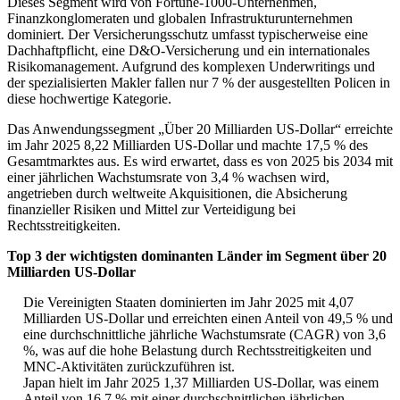
Dieses Segment wird von Fortune-1000-Unternehmen,
Finanzkonglomeraten und globalen Infrastrukturunternehmen
dominiert. Der Versicherungsschutz umfasst typischerweise eine
Dachhaftpflicht, eine D&O-Versicherung und ein internationales
Risikomanagement. Aufgrund des komplexen Underwritings und
der spezialisierten Makler fallen nur 7 % der ausgestellten Policen in
diese hochwertige Kategorie.
Das Anwendungssegment „Über 20 Milliarden US-Dollar“ erreichte
im Jahr 2025 8,22 Milliarden US-Dollar und machte 17,5 % des
Gesamtmarktes aus. Es wird erwartet, dass es von 2025 bis 2034 mit
einer jährlichen Wachstumsrate von 3,4 % wachsen wird,
angetrieben durch weltweite Akquisitionen, die Absicherung
finanzieller Risiken und Mittel zur Verteidigung bei
Rechtsstreitigkeiten.
Top 3 der wichtigsten dominanten Länder im Segment über 20
Milliarden US-Dollar
Die Vereinigten Staaten dominierten im Jahr 2025 mit 4,07
Milliarden US-Dollar und erreichten einen Anteil von 49,5 % und
eine durchschnittliche jährliche Wachstumsrate (CAGR) von 3,6
%, was auf die hohe Belastung durch Rechtsstreitigkeiten und
MNC-Aktivitäten zurückzuführen ist.
Japan hielt im Jahr 2025 1,37 Milliarden US-Dollar, was einem
Anteil von 16,7 % mit einer durchschnittlichen jährlichen