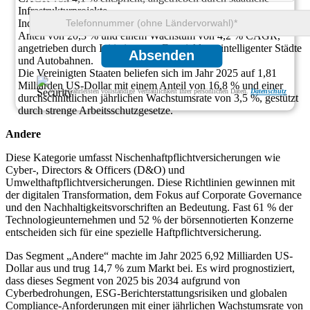
Infrastrukturprojekte.
Indien folgte im Jahr 2025 mit 2,19 Milliarden US-Dollar, einem
Anteil von 20,3 % und einem Wachstum von 4,2 % CAGR,
angetrieben durch Initiativen zur Entwicklung intelligenter Städte
Absenden
und Autobahnen.
Die Vereinigten Staaten beliefen sich im Jahr 2025 auf 1,81
Milliarden US-Dollar mit einem Anteil von 16,8 % und einer
Wir gewährleisten vollständige Vertraulichkeit Ihrer persönlichen Daten.
Datenschutz
durchschnittlichen jährlichen Wachstumsrate von 3,5 %, gestützt
durch strenge Arbeitsschutzgesetze.
Andere
Diese Kategorie umfasst Nischenhaftpflichtversicherungen wie
Cyber-, Directors & Officers (D&O) und
Umwelthaftpflichtversicherungen. Diese Richtlinien gewinnen mit
der digitalen Transformation, dem Fokus auf Corporate Governance
und den Nachhaltigkeitsvorschriften an Bedeutung. Fast 61 % der
Technologieunternehmen und 52 % der börsennotierten Konzerne
entscheiden sich für eine spezielle Haftpflichtversicherung.
Das Segment „Andere“ machte im Jahr 2025 6,92 Milliarden US-
Dollar aus und trug 14,7 % zum Markt bei. Es wird prognostiziert,
dass dieses Segment von 2025 bis 2034 aufgrund von
Cyberbedrohungen, ESG-Berichterstattungsrisiken und globalen
Compliance-Anforderungen mit einer jährlichen Wachstumsrate von