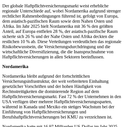
Der globale Haftpflichtversicherungsmarkt weist erhebliche
regionale Unterschiede auf, wobei Nordamerika aufgrund strenger
rechtlicher Rahmenbedingungen führend ist, gefolgt von Europa,
dem asiatisch-pazifischen Raum sowie dem Nahen Osten und
Afrika. Im Jahr 2025 hielt Nordamerika mit 36 ​​% den größten
Anteil, auf Europa entfielen 28 %, der asiatisch-pazifische Raum
sicherte sich 26 % und der Nahe Osten und Afrika deckten die
restlichen 10 % ab. Diese Verteilungen verdeutlichen das regionale
Risikobewusstsein, die Versicherungsdurchdringung und die
wirtschaftliche Diversifizierung, die die Inanspruchnahme von
Haftpflichtversicherungen in allen Sektoren beeinflussen.
Nordamerika
Nordamerika bleibt aufgrund der fortschrittlichen
Versicherungsinfrastruktur, der weit verbreiteten Einhaltung
gesetzlicher Vorschriften und der hohen Häufigkeit von
Rechtsstreitigkeiten die dominierende Region auf dem
Haftpflichtversicherungsmarkt. Fast 72 % der Unternehmen in den
USA verfügen über mehrere Haftpflichtversicherungssparten,
während in Kanada und Mexiko ein stetiges Wachstum bei der
Einführung von Haftpflichtversicherungen und
Berufshaftpflichtversicherungen bei KMU zu verzeichnen ist.
Nordamerika hatte mit 16,97 Milliarden US-Dollar im Jahr 2025