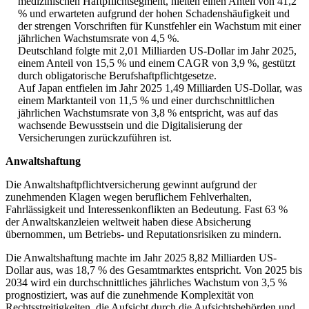
medizinischen Haftpflichtsegment, hielten einen Anteil von 41,2
% und erwarteten aufgrund der hohen Schadenshäufigkeit und
der strengen Vorschriften für Kunstfehler ein Wachstum mit einer
jährlichen Wachstumsrate von 4,5 %.
Deutschland folgte mit 2,01 Milliarden US-Dollar im Jahr 2025,
einem Anteil von 15,5 % und einem CAGR von 3,9 %, gestützt
durch obligatorische Berufshaftpflichtgesetze.
Auf Japan entfielen im Jahr 2025 1,49 Milliarden US-Dollar, was
einem Marktanteil von 11,5 % und einer durchschnittlichen
jährlichen Wachstumsrate von 3,8 % entspricht, was auf das
wachsende Bewusstsein und die Digitalisierung der
Versicherungen zurückzuführen ist.
Anwaltshaftung
Die Anwaltshaftpflichtversicherung gewinnt aufgrund der
zunehmenden Klagen wegen beruflichem Fehlverhalten,
Fahrlässigkeit und Interessenkonflikten an Bedeutung. Fast 63 %
der Anwaltskanzleien weltweit haben diese Absicherung
übernommen, um Betriebs- und Reputationsrisiken zu mindern.
Die Anwaltshaftung machte im Jahr 2025 8,82 Milliarden US-
Dollar aus, was 18,7 % des Gesamtmarktes entspricht. Von 2025 bis
2034 wird ein durchschnittliches jährliches Wachstum von 3,5 %
prognostiziert, was auf die zunehmende Komplexität von
Rechtsstreitigkeiten, die Aufsicht durch die Aufsichtsbehörden und