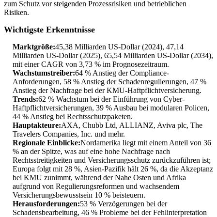
zum Schutz vor steigenden Prozessrisiken und betrieblichen
Risiken.
Wichtigste Erkenntnisse
Marktgröße:
45,38 Milliarden US-Dollar (2024), 47,14
Milliarden US-Dollar (2025), 65,54 Milliarden US-Dollar (2034),
mit einer CAGR von 3,73 % im Prognosezeitraum.
Wachstumstreiber:
64 % Anstieg der Compliance-
Anforderungen, 58 % Anstieg der Schadenregulierungen, 47 %
Anstieg der Nachfrage bei der KMU-Haftpflichtversicherung.
Trends:
62 % Wachstum bei der Einführung von Cyber-
Haftpflichtversicherungen, 39 % Ausbau bei modularen Policen,
44 % Anstieg bei Rechtsschutzpaketen.
Hauptakteure:
AXA, Chubb Ltd, ALLIANZ, Aviva plc, The
Travelers Companies, Inc. und mehr.
Regionale Einblicke:
Nordamerika liegt mit einem Anteil von 36
% an der Spitze, was auf eine hohe Nachfrage nach
Rechtsstreitigkeiten und Versicherungsschutz zurückzuführen ist;
Europa folgt mit 28 %, Asien-Pazifik hält 26 %, da die Akzeptanz
bei KMU zunimmt, während der Nahe Osten und Afrika
aufgrund von Regulierungsreformen und wachsendem
Versicherungsbewusstsein 10 % beisteuern.
Herausforderungen:
53 % Verzögerungen bei der
Schadensbearbeitung, 46 % Probleme bei der Fehlinterpretation