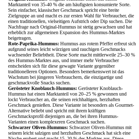
Marktanteil von 35-40 % die am häufigsten konsumierte Sorte.
Sein einfacher, klassischer Geschmack spricht eine breite
Zielgruppe an und macht es zur ersten Wahl für Verbraucher, die
einen traditionellen, vielseitigen Aufstrich oder Dip suchen. Die
Nachfrage nach Original-Hummus ist stetig gewachsen und hat
erheblich zur allgemeinen Expansion des Hummus-Marktes
beigetragen.
Rote-Paprika-Hummus:
Hummus aus rotem Pfeffer erfreut sich
aufgrund seines leicht würzigen und rauchigen Geschmacks
wachsender Beliebtheit. Diese Sorte macht mittlerweile 25–30 %
des Hummus-Marktes aus, und immer mehr Verbraucher
entscheiden sich für diese gewagte Variante gegenüber
traditionelleren Optionen. Besonders bemerkenswert ist das
Wachstum bei jüngeren Verbrauchern, die einzigartige und
geschmackvolle Snacks suchen.
Gerösteter Knoblauch-Hummus:
Gerösteter Knoblauch-
Hummus hat einen Marktanteil von 20–25 % gewonnen und
lockt Verbraucher an, die seinen reichhaltigen, herzhaften
Geschmack genießen. Diese Variante ist besonders als Gourmet-
Alternative beliebt und spricht mit ihrem kräftigen
Geschmacksprofil diejenigen an, die bei ihren Hummus-
Varianten einen komplexeren Geschmack suchen.
Schwarzer Oliven-Hummus:
Schwarzer Oliven-Hummus mit
seinem leicht salzigen und herzhaften Geschmack hat sich eine
Nische erobert und macht 15–20 % des Marktes aus. Diese