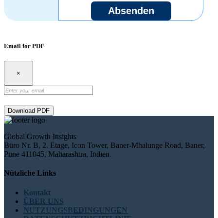
Absenden
Email for PDF
×
Download PDF
Global Growth Insights
Büro Nr. B, 2. Etage, Icon Tower, Baner-Mhalunge Road, Baner,
Pune 411045, Maharashtra, Indien.
Nützliche Links
Kontakt
ÜBER UNS
NUTZUNGSBEDINGUNGEN