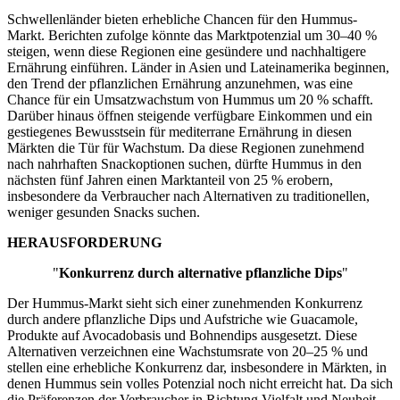
Schwellenländer bieten erhebliche Chancen für den Hummus-
Markt. Berichten zufolge könnte das Marktpotenzial um 30–40 %
steigen, wenn diese Regionen eine gesündere und nachhaltigere
Ernährung einführen. Länder in Asien und Lateinamerika beginnen,
den Trend der pflanzlichen Ernährung anzunehmen, was eine
Chance für ein Umsatzwachstum von Hummus um 20 % schafft.
Darüber hinaus öffnen steigende verfügbare Einkommen und ein
gestiegenes Bewusstsein für mediterrane Ernährung in diesen
Märkten die Tür für Wachstum. Da diese Regionen zunehmend
nach nahrhaften Snackoptionen suchen, dürfte Hummus in den
nächsten fünf Jahren einen Marktanteil von 25 % erobern,
insbesondere da Verbraucher nach Alternativen zu traditionellen,
weniger gesunden Snacks suchen.
HERAUSFORDERUNG
"
Konkurrenz durch alternative pflanzliche Dips
"
Der Hummus-Markt sieht sich einer zunehmenden Konkurrenz
durch andere pflanzliche Dips und Aufstriche wie Guacamole,
Produkte auf Avocadobasis und Bohnendips ausgesetzt. Diese
Alternativen verzeichnen eine Wachstumsrate von 20–25 % und
stellen eine erhebliche Konkurrenz dar, insbesondere in Märkten, in
denen Hummus sein volles Potenzial noch nicht erreicht hat. Da sich
die Präferenzen der Verbraucher in Richtung Vielfalt und Neuheit