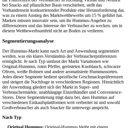
bei Snacks auf pflanzlicher Basis verschieben, stellt das
Vorhandensein konkurrierender Produkte eine Herausforderung dar,
was zu einem Anstieg des Marktwettbewerbs um 15 % geführt hat.
Marken müssen innovativ sein, um ihr Hummus-Angebot zu
differenzieren und das Interesse der Verbraucher zu wecken, um in
diesem Wettbewerbsumfeld nicht an Boden zu verlieren.
Segmentierungsanalyse
Der Hummus-Markt kann nach Art und Anwendung segmentiert
werden, was ein klares Verständnis der Verbraucherpräferenzen
ermöglicht. Je nach Typ umfasst der Markt Variationen wie
Original-Hummus, roten Pfeffer, gerösteten Knoblauch, schwarze
Oliven, weiße Bohnen und andere aromatisierte Hummussorten.
Jedes dieser Segmente bedient spezifische Geschmackspräferenzen
und steigert die Nachfrage in verschiedenen Regionen. Hinsichtlich
der Anwendung gliedert sich der Markt in Super- und
Verbrauchermärkte, unabhängige Einzelhändler und Convenience-
Stores. Diese Segmentierung trägt dazu bei, dass Hummus auf
verschiedenen Einkaufsplattformen weit verbreitet ist und sowohl
Großverbraucher als auch Snacker für unterwegs anspricht.
Nach Typ
Original Hummus:
Original-Hummus bleibt mit einem