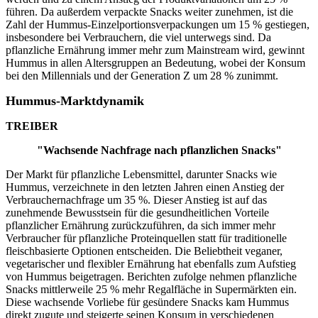
führen. Da außerdem verpackte Snacks weiter zunehmen, ist die
Zahl der Hummus-Einzelportionsverpackungen um 15 % gestiegen,
insbesondere bei Verbrauchern, die viel unterwegs sind. Da
pflanzliche Ernährung immer mehr zum Mainstream wird, gewinnt
Hummus in allen Altersgruppen an Bedeutung, wobei der Konsum
bei den Millennials und der Generation Z um 28 % zunimmt.
Hummus-Marktdynamik
TREIBER
"Wachsende Nachfrage nach pflanzlichen Snacks"
Der Markt für pflanzliche Lebensmittel, darunter Snacks wie
Hummus, verzeichnete in den letzten Jahren einen Anstieg der
Verbrauchernachfrage um 35 %. Dieser Anstieg ist auf das
zunehmende Bewusstsein für die gesundheitlichen Vorteile
pflanzlicher Ernährung zurückzuführen, da sich immer mehr
Verbraucher für pflanzliche Proteinquellen statt für traditionelle
fleischbasierte Optionen entscheiden. Die Beliebtheit veganer,
vegetarischer und flexibler Ernährung hat ebenfalls zum Aufstieg
von Hummus beigetragen. Berichten zufolge nehmen pflanzliche
Snacks mittlerweile 25 % mehr Regalfläche in Supermärkten ein.
Diese wachsende Vorliebe für gesündere Snacks kam Hummus
direkt zugute und steigerte seinen Konsum in verschiedenen