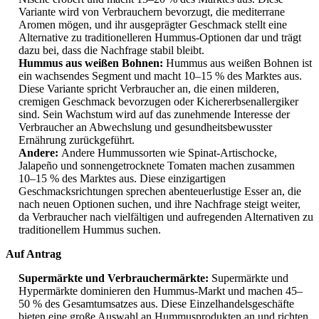
Variante wird von Verbrauchern bevorzugt, die mediterrane
Aromen mögen, und ihr ausgeprägter Geschmack stellt eine
Alternative zu traditionelleren Hummus-Optionen dar und trägt
dazu bei, dass die Nachfrage stabil bleibt.
Hummus aus weißen Bohnen:
Hummus aus weißen Bohnen ist
ein wachsendes Segment und macht 10–15 % des Marktes aus.
Diese Variante spricht Verbraucher an, die einen milderen,
cremigen Geschmack bevorzugen oder Kichererbsenallergiker
sind. Sein Wachstum wird auf das zunehmende Interesse der
Verbraucher an Abwechslung und gesundheitsbewusster
Ernährung zurückgeführt.
Andere:
Andere Hummussorten wie Spinat-Artischocke,
Jalapeño und sonnengetrocknete Tomaten machen zusammen
10–15 % des Marktes aus. Diese einzigartigen
Geschmacksrichtungen sprechen abenteuerlustige Esser an, die
nach neuen Optionen suchen, und ihre Nachfrage steigt weiter,
da Verbraucher nach vielfältigen und aufregenden Alternativen zu
traditionellem Hummus suchen.
Auf Antrag
Supermärkte und Verbrauchermärkte:
Supermärkte und
Hypermärkte dominieren den Hummus-Markt und machen 45–
50 % des Gesamtumsatzes aus. Diese Einzelhandelsgeschäfte
bieten eine große Auswahl an Hummusprodukten an und richten