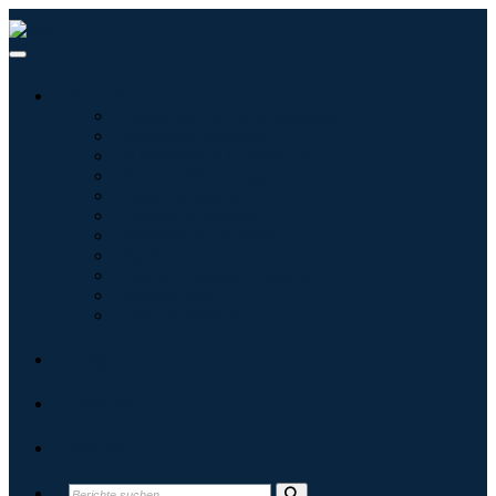
Branchen
Tecnologie dell'informazione
Assistenza sanitaria
Macchinari e attrezzature
Automotive e trasporti
Cibo e bevande
Energia e potenza
Aerospaziale e difesa
Agricoltura
Prodotti chimici e materiali
Architettura
Beni di consumo
Blogs
Über uns
Kontakt