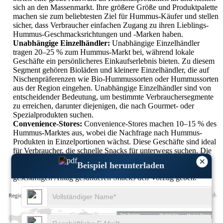
sich an den Massenmarkt. Ihre größere Größe und Produktpalette
machen sie zum beliebtesten Ziel für Hummus-Käufer und stellen
sicher, dass Verbraucher einfachen Zugang zu ihren Lieblings-
Hummus-Geschmacksrichtungen und -Marken haben.
Unabhängige Einzelhändler:
Unabhängige Einzelhändler
tragen 20–25 % zum Hummus-Markt bei, während lokale
Geschäfte ein persönlicheres Einkaufserlebnis bieten. Zu diesem
Segment gehören Bioläden und kleinere Einzelhändler, die auf
Nischenpräferenzen wie Bio-Hummussorten oder Hummussorten
aus der Region eingehen. Unabhängige Einzelhändler sind von
entscheidender Bedeutung, um bestimmte Verbrauchersegmente
zu erreichen, darunter diejenigen, die nach Gourmet- oder
Spezialprodukten suchen.
Convenience-Stores:
Convenience-Stores machen 10–15 % des
Hummus-Marktes aus, wobei die Nachfrage nach Hummus-
Produkten in Einzelportionen wächst. Diese Geschäfte sind ideal
für Verbraucher, die schnelle Snacks für unterwegs suchen. Die
Nachfrage nach praktischem Hummus mit kontrollierten
×
Beispiel herunterladen
Portionen ist gestiegen, da immer mehr Menschen in ihrem
geschäftigen Alltag gesünderen Snacks den Vorzug geben.