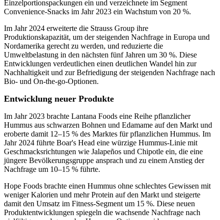
Einzelportionspackungen ein und verzeichnete im Segment
Convenience-Snacks im Jahr 2023 ein Wachstum von 20 %.
Im Jahr 2024 erweiterte die Strauss Group ihre
Produktionskapazität, um der steigenden Nachfrage in Europa und
Nordamerika gerecht zu werden, und reduzierte die
Umweltbelastung in den nächsten fünf Jahren um 30 %. Diese
Entwicklungen verdeutlichen einen deutlichen Wandel hin zur
Nachhaltigkeit und zur Befriedigung der steigenden Nachfrage nach
Bio- und On-the-go-Optionen.
Entwicklung neuer Produkte
Im Jahr 2023 brachte Lantana Foods eine Reihe pflanzlicher
Hummus aus schwarzen Bohnen und Edamame auf den Markt und
eroberte damit 12–15 % des Marktes für pflanzlichen Hummus. Im
Jahr 2024 führte Boar's Head eine würzige Hummus-Linie mit
Geschmacksrichtungen wie Jalapeños und Chipotle ein, die eine
jüngere Bevölkerungsgruppe ansprach und zu einem Anstieg der
Nachfrage um 10–15 % führte.
Hope Foods brachte einen Hummus ohne schlechtes Gewissen mit
weniger Kalorien und mehr Protein auf den Markt und steigerte
damit den Umsatz im Fitness-Segment um 15 %. Diese neuen
Produktentwicklungen spiegeln die wachsende Nachfrage nach