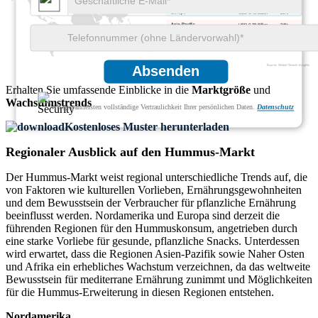
USD 0.62 Billion
39%
USD 0.45 Billion
28%
USD 0.38 Billion
24%
USD 0.14 Billion
9%
Absenden
Erhalten Sie umfassende Einblicke in die
Marktgröße
und
Wachstumstrends
Wir gewährleisten vollständige Vertraulichkeit Ihrer persönlichen Daten.
Datenschutz
Kostenloses Muster herunterladen
Regionaler Ausblick auf den Hummus-Markt
Der Hummus-Markt weist regional unterschiedliche Trends auf, die
von Faktoren wie kulturellen Vorlieben, Ernährungsgewohnheiten
und dem Bewusstsein der Verbraucher für pflanzliche Ernährung
beeinflusst werden. Nordamerika und Europa sind derzeit die
führenden Regionen für den Hummuskonsum, angetrieben durch
eine starke Vorliebe für gesunde, pflanzliche Snacks. Unterdessen
wird erwartet, dass die Regionen Asien-Pazifik sowie Naher Osten
und Afrika ein erhebliches Wachstum verzeichnen, da das weltweite
Bewusstsein für mediterrane Ernährung zunimmt und Möglichkeiten
für die Hummus-Erweiterung in diesen Regionen entstehen.
Nordamerika