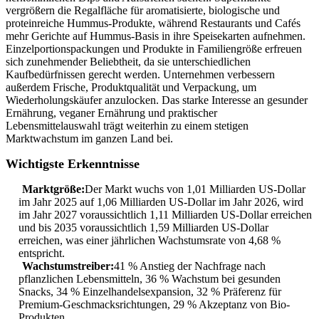
vergrößern die Regalfläche für aromatisierte, biologische und
proteinreiche Hummus-Produkte, während Restaurants und Cafés
mehr Gerichte auf Hummus-Basis in ihre Speisekarten aufnehmen.
Einzelportionspackungen und Produkte in Familiengröße erfreuen
sich zunehmender Beliebtheit, da sie unterschiedlichen
Kaufbedürfnissen gerecht werden. Unternehmen verbessern
außerdem Frische, Produktqualität und Verpackung, um
Wiederholungskäufer anzulocken. Das starke Interesse an gesunder
Ernährung, veganer Ernährung und praktischer
Lebensmittelauswahl trägt weiterhin zu einem stetigen
Marktwachstum im ganzen Land bei.
Wichtigste Erkenntnisse
Marktgröße:
Der Markt wuchs von 1,01 Milliarden US-Dollar
im Jahr 2025 auf 1,06 Milliarden US-Dollar im Jahr 2026, wird
im Jahr 2027 voraussichtlich 1,11 Milliarden US-Dollar erreichen
und bis 2035 voraussichtlich 1,59 Milliarden US-Dollar
erreichen, was einer jährlichen Wachstumsrate von 4,68 %
entspricht.
Wachstumstreiber:
41 % Anstieg der Nachfrage nach
pflanzlichen Lebensmitteln, 36 % Wachstum bei gesunden
Snacks, 34 % Einzelhandelsexpansion, 32 % Präferenz für
Premium-Geschmacksrichtungen, 29 % Akzeptanz von Bio-
Produkten.