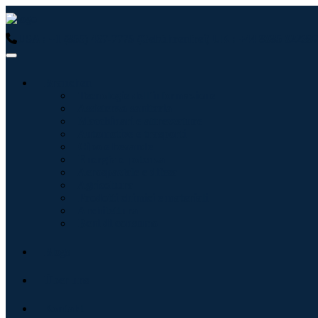
USA : +1 (855) 467-7775 (Gebührenfrei)
UK : +44 8085 022397
Branchen
Tecnologie dell'informazione
Assistenza sanitaria
Macchinari e attrezzature
Automotive e trasporti
Cibo e bevande
Energia e potenza
Aerospaziale e difesa
Agricoltura
Prodotti chimici e materiali
Architettura
Beni di consumo
Blogs
Über uns
Kontakt