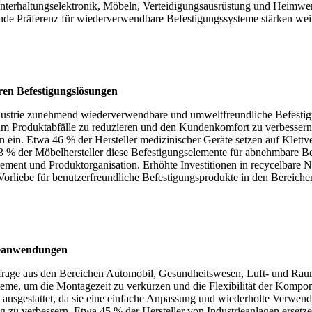
rhaltungselektronik, Möbeln, Verteidigungsausrüstung und Heimwerker
 Präferenz für wiederverwendbare Befestigungssysteme stärken weiter
en Befestigungslösungen
Industrie zunehmend wiederverwendbare und umweltfreundliche Befesti
 um Produktabfälle zu reduzieren und den Kundenkomfort zu verbesse
n. Etwa 46 % der Hersteller medizinischer Geräte setzen auf Klettver
43 % der Möbelhersteller diese Befestigungselemente für abnehmbare 
nt und Produktorganisation. Erhöhte Investitionen in recycelbare Nylo
Vorliebe für benutzerfreundliche Befestigungsprodukte in den Bereich
rieanwendungen
frage aus den Bereichen Automobil, Gesundheitswesen, Luft- und Raumf
eme, um die Montagezeit zu verkürzen und die Flexibilität der Komp
n ausgestattet, da sie eine einfache Anpassung und wiederholte Verwen
ng zu verbessern. Etwa 45 % der Hersteller von Industrieanlagen ers