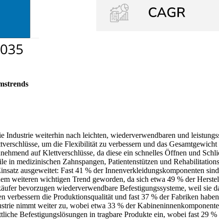
mstrends
ie Industrie weiterhin nach leichten, wiederverwendbaren und leistungs
verschlüsse, um die Flexibilität zu verbessern und das Gesamtgewich
nehmend auf Klettverschlüsse, da diese ein schnelles Öffnen und Schli
le in medizinischen Zahnspangen, Patientenstützen und Rehabilitatio
nsatz ausgeweitet: Fast 41 % der Innenverkleidungskomponenten sind m
inem weiteren wichtigen Trend geworden, da sich etwa 49 % der Herstel
käufer bevorzugen wiederverwendbare Befestigungssysteme, weil sie d
n verbessern die Produktionsqualität und fast 37 % der Fabriken haben 
ustrie nimmt weiter zu, wobei etwa 33 % der Kabineninnenkomponenten 
ittliche Befestigungslösungen in tragbare Produkte ein, wobei fast 29 %