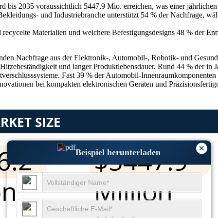
d bis 2035 voraussichtlich 5447,9 Mio. erreichen, was einer jährliche
Bekleidungs- und Industriebranche unterstützt 54 % der Nachfrage, w
 recycelte Materialien und weichere Befestigungsdesigns 48 % der En
enden Nachfrage aus der Elektronik-, Automobil-, Robotik- und Gesundhe
rter Hitzebeständigkeit und langer Produktlebensdauer. Rund 44 % der i
ettverschlusssysteme. Fast 39 % der Automobil-Innenraumkomponenten 
Innovationen bei kompakten elektronischen Geräten und Präzisionsferti
×
Beispiel herunterladen