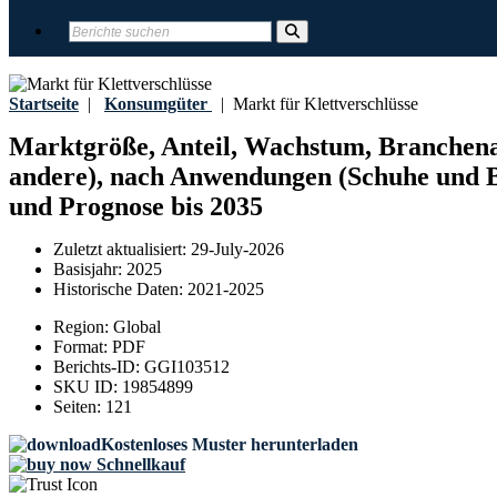
Startseite
|
Konsumgüter
|
Markt für Klettverschlüsse
Marktgröße, Anteil, Wachstum, Branchenan
andere), nach Anwendungen (Schuhe und Bek
und Prognose bis 2035
Zuletzt aktualisiert:
29-July-2026
Basisjahr:
2025
Historische Daten:
2021-2025
Region:
Global
Format:
PDF
Berichts-ID:
GGI103512
SKU ID:
19854899
Seiten:
121
Kostenloses Muster herunterladen
Schnellkauf