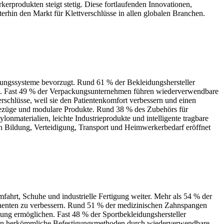
produkten steigt stetig. Diese fortlaufenden Innovationen,
hin den Markt für Klettverschlüsse in allen globalen Branchen.
gungssysteme bevorzugt. Rund 61 % der Bekleidungshersteller
rn. Fast 49 % der Verpackungsunternehmen führen wiederverwendbare
schlüsse, weil sie den Patientenkomfort verbessern und einen
Bezüge und modulare Produkte. Rund 38 % des Zubehörs für
nmaterialien, leichte Industrieprodukte und intelligente tragbare
en Bildung, Verteidigung, Transport und Heimwerkerbedarf eröffnet
ahrt, Schuhe und industrielle Fertigung weiter. Mehr als 54 % der
onenten zu verbessern. Rund 51 % der medizinischen Zahnspangen
dung ermöglichen. Fast 48 % der Sportbekleidungshersteller
etzen herkömmliche Befestigungsmethoden durch wiederverwendbare