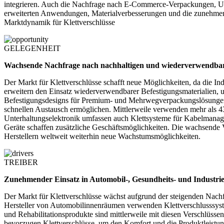
integrieren. Auch die Nachfrage nach E-Commerce-Verpackungen, Unte
erweiterten Anwendungen, Materialverbesserungen und die zunehmende
Marktdynamik für Klettverschlüsse
GELEGENHEIT
Wachsende Nachfrage nach nachhaltigen und wiederverwendbar
Der Markt für Klettverschlüsse schafft neue Möglichkeiten, da die 
erweitern den Einsatz wiederverwendbarer Befestigungsmaterialien,
Befestigungsdesigns für Premium- und Mehrwegverpackungslösungen ei
schnellen Austausch ermöglichen. Mittlerweile verwenden mehr als 
Unterhaltungselektronik umfassen auch Klettsysteme für Kabelmanageme
Geräte schaffen zusätzliche Geschäftsmöglichkeiten. Die wachsende 
Herstellern weltweit weiterhin neue Wachstumsmöglichkeiten.
TREIBER
Zunehmender Einsatz in Automobil-, Gesundheits- und Indust
Der Markt für Klettverschlüsse wächst aufgrund der steigenden Nach
Hersteller von Automobilinnenräumen verwenden Klettverschlusssyst
und Rehabilitationsprodukte sind mittlerweile mit diesen Verschlüsse
bevorzugen Klettverschlüsse, um den Komfort und die Produktleistu