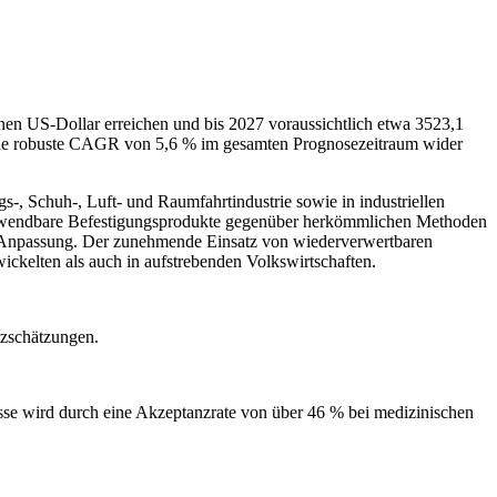
onen US-Dollar erreichen und bis 2027 voraussichtlich etwa 3523,1
eine robuste CAGR von 5,6 % im gesamten Prognosezeitraum wider
, Schuh-, Luft- und Raumfahrtindustrie sowie in industriellen
verwendbare Befestigungsprodukte gegenüber herkömmlichen Methoden
le Anpassung. Der zunehmende Einsatz von wiederverwertbaren
wickelten als auch in aufstrebenden Volkswirtschaften.
tzschätzungen.
sse wird durch eine Akzeptanzrate von über 46 % bei medizinischen