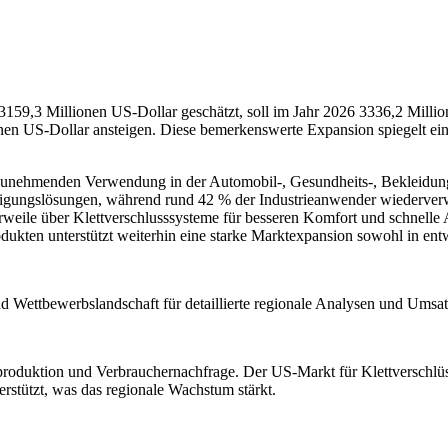
3159,3 Millionen US-Dollar geschätzt, soll im Jahr 2026 3336,2 Milli
ionen US-Dollar ansteigen. Diese bemerkenswerte Expansion spiegelt 
 zunehmenden Verwendung in der Automobil-, Gesundheits-, Bekleidungs-
estigungslösungen, während rund 42 % der Industrieanwender wieder
erweile über Klettverschlusssysteme für besseren Komfort und schnel
odukten unterstützt weiterhin eine starke Marktexpansion sowohl in ent
nd Wettbewerbslandschaft
für detaillierte regionale Analysen und Umsa
produktion und Verbrauchernachfrage. Der US-Markt für Klettverschlü
rstützt, was das regionale Wachstum stärkt.