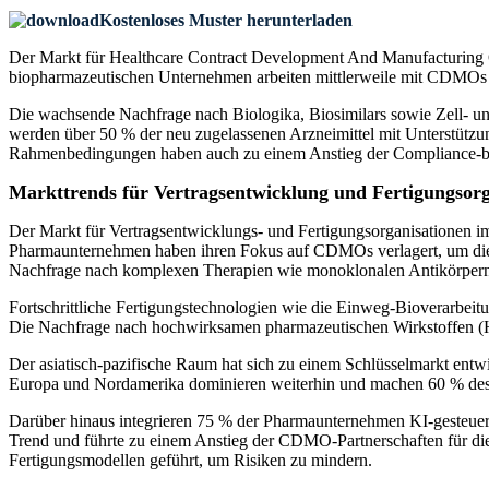
Kostenloses Muster herunterladen
Der Markt für Healthcare Contract Development And Manufacturing
biopharmazeutischen Unternehmen arbeiten mittlerweile mit CDMOs z
Die wachsende Nachfrage nach Biologika, Biosimilars sowie Zell- un
werden über 50 % der neu zugelassenen Arzneimittel mit Unterstützun
Rahmenbedingungen haben auch zu einem Anstieg der Compliance-be
Markttrends für Vertragsentwicklung und Fertigungsor
Der Markt für Vertragsentwicklungs- und Fertigungsorganisationen 
Pharmaunternehmen haben ihren Fokus auf CDMOs verlagert, um die P
Nachfrage nach komplexen Therapien wie monoklonalen Antikörper
Fortschrittliche Fertigungstechnologien wie die Einweg-Bioverarbeit
Die Nachfrage nach hochwirksamen pharmazeutischen Wirkstoffen (H
Der asiatisch-pazifische Raum hat sich zu einem Schlüsselmarkt ent
Europa und Nordamerika dominieren weiterhin und machen 60 % d
Darüber hinaus integrieren 75 % der Pharmaunternehmen KI-gesteuer
Trend und führte zu einem Anstieg der CDMO-Partnerschaften für die 
Fertigungsmodellen geführt, um Risiken zu mindern.