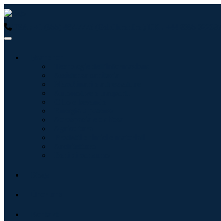
USA : +1 (855) 467-7775 (Gebührenfrei)
UK : +44 8085 022397
Branchen
Tecnologie dell'informazione
Assistenza sanitaria
Macchinari e attrezzature
Automotive e trasporti
Cibo e bevande
Energia e potenza
Aerospaziale e difesa
Agricoltura
Prodotti chimici e materiali
Architettura
Beni di consumo
Blogs
Über uns
Kontakt