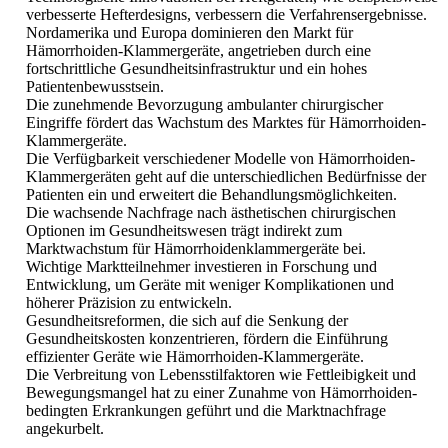
verbesserte Hefterdesigns, verbessern die Verfahrensergebnisse.
Nordamerika und Europa dominieren den Markt für
Hämorrhoiden-Klammergeräte, angetrieben durch eine
fortschrittliche Gesundheitsinfrastruktur und ein hohes
Patientenbewusstsein.
Die zunehmende Bevorzugung ambulanter chirurgischer
Eingriffe fördert das Wachstum des Marktes für Hämorrhoiden-
Klammergeräte.
Die Verfügbarkeit verschiedener Modelle von Hämorrhoiden-
Klammergeräten geht auf die unterschiedlichen Bedürfnisse der
Patienten ein und erweitert die Behandlungsmöglichkeiten.
Die wachsende Nachfrage nach ästhetischen chirurgischen
Optionen im Gesundheitswesen trägt indirekt zum
Marktwachstum für Hämorrhoidenklammergeräte bei.
Wichtige Marktteilnehmer investieren in Forschung und
Entwicklung, um Geräte mit weniger Komplikationen und
höherer Präzision zu entwickeln.
Gesundheitsreformen, die sich auf die Senkung der
Gesundheitskosten konzentrieren, fördern die Einführung
effizienter Geräte wie Hämorrhoiden-Klammergeräte.
Die Verbreitung von Lebensstilfaktoren wie Fettleibigkeit und
Bewegungsmangel hat zu einer Zunahme von Hämorrhoiden-
bedingten Erkrankungen geführt und die Marktnachfrage
angekurbelt.