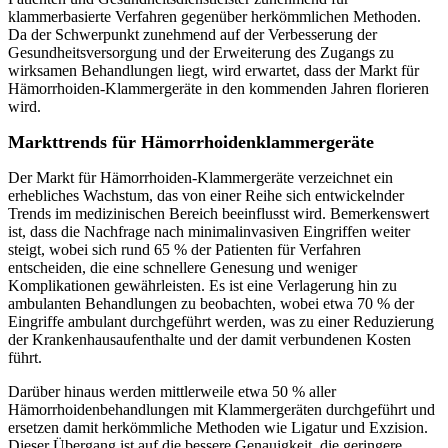
klammerbasierte Verfahren gegenüber herkömmlichen Methoden.
Da der Schwerpunkt zunehmend auf der Verbesserung der
Gesundheitsversorgung und der Erweiterung des Zugangs zu
wirksamen Behandlungen liegt, wird erwartet, dass der Markt für
Hämorrhoiden-Klammergeräte in den kommenden Jahren florieren
wird.
Markttrends für Hämorrhoidenklammergeräte
Der Markt für Hämorrhoiden-Klammergeräte verzeichnet ein
erhebliches Wachstum, das von einer Reihe sich entwickelnder
Trends im medizinischen Bereich beeinflusst wird. Bemerkenswert
ist, dass die Nachfrage nach minimalinvasiven Eingriffen weiter
steigt, wobei sich rund 65 % der Patienten für Verfahren
entscheiden, die eine schnellere Genesung und weniger
Komplikationen gewährleisten. Es ist eine Verlagerung hin zu
ambulanten Behandlungen zu beobachten, wobei etwa 70 % der
Eingriffe ambulant durchgeführt werden, was zu einer Reduzierung
der Krankenhausaufenthalte und der damit verbundenen Kosten
führt.
Darüber hinaus werden mittlerweile etwa 50 % aller
Hämorrhoidenbehandlungen mit Klammergeräten durchgeführt und
ersetzen damit herkömmliche Methoden wie Ligatur und Exzision.
Dieser Übergang ist auf die bessere Genauigkeit, die geringere