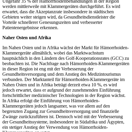
Ungefähr 35 % der Hämorrhoidenbehandlungen in der Region
werden mittlerweile mit Klammergeräten durchgeführt. Es wird
erwartet, dass die Akzeptanzrate insbesondere in städtischen
Gebieten weiter steigen wird, da Gesundheitsdienstleister die
Vorteile schnellerer Genesungszeiten und verbesserter
Patientenergebnisse erkennen.
Naher Osten und Afrika
Im Nahen Osten und in Afrika wächst der Markt für Hämorrhoiden-
Klammergeräte allmählich, wobei das Marktwachstum
hauptsächlich in den Ländern des Golf-Kooperationsrates (GCC) zu
beobachten ist. Die Nachfrage nach Hämorrhoiden-Klammergeräten
in dieser Region ist eng mit der Verbesserung der
Gesundheitsversorgung und dem Anstieg des Medizintourismus
verbunden. Der Marktanteil für Hämorrhoiden-Klammergeräte im
Nahen Osten und in Afrika beträgt derzeit etwa 10 %, es wird
jedoch erwartet, dass er aufgrund der zunehmenden Einführung
fortschrittlicher medizinischer Technologien in der Region wächst.
In Afrika erfolgt die Einführung von Hämorrhoiden-
Klammergeräten jedoch langsamer, was vor allem auf den
begrenzten Zugang zur Gesundheitsversorgung und finanzielle
Zwänge zurückzuführen ist. Dennoch wird mit der Verbesserung
der Gesundheitssysteme, insbesondere in Südafrika und Ägypten,
ein stetiger Anstieg der Verwendung von Hämorrhoiden-