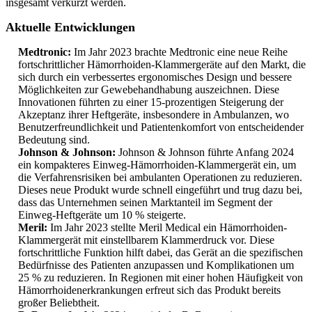
insgesamt verkürzt werden.
Aktuelle Entwicklungen
Medtronic:
Im Jahr 2023 brachte Medtronic eine neue Reihe
fortschrittlicher Hämorrhoiden-Klammergeräte auf den Markt, die
sich durch ein verbessertes ergonomisches Design und bessere
Möglichkeiten zur Gewebehandhabung auszeichnen. Diese
Innovationen führten zu einer 15-prozentigen Steigerung der
Akzeptanz ihrer Heftgeräte, insbesondere in Ambulanzen, wo
Benutzerfreundlichkeit und Patientenkomfort von entscheidender
Bedeutung sind.
Johnson & Johnson:
Johnson & Johnson führte Anfang 2024
ein kompakteres Einweg-Hämorrhoiden-Klammergerät ein, um
die Verfahrensrisiken bei ambulanten Operationen zu reduzieren.
Dieses neue Produkt wurde schnell eingeführt und trug dazu bei,
dass das Unternehmen seinen Marktanteil im Segment der
Einweg-Heftgeräte um 10 % steigerte.
Meril:
Im Jahr 2023 stellte Meril Medical ein Hämorrhoiden-
Klammergerät mit einstellbarem Klammerdruck vor. Diese
fortschrittliche Funktion hilft dabei, das Gerät an die spezifischen
Bedürfnisse des Patienten anzupassen und Komplikationen um
25 % zu reduzieren. In Regionen mit einer hohen Häufigkeit von
Hämorrhoidenerkrankungen erfreut sich das Produkt bereits
großer Beliebtheit.