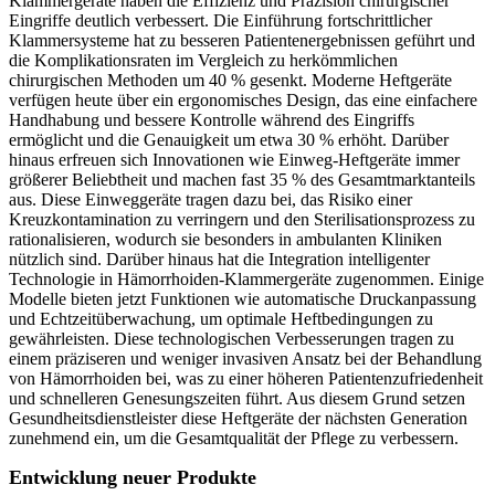
Klammergeräte haben die Effizienz und Präzision chirurgischer
Eingriffe deutlich verbessert. Die Einführung fortschrittlicher
Klammersysteme hat zu besseren Patientenergebnissen geführt und
die Komplikationsraten im Vergleich zu herkömmlichen
chirurgischen Methoden um 40 % gesenkt. Moderne Heftgeräte
verfügen heute über ein ergonomisches Design, das eine einfachere
Handhabung und bessere Kontrolle während des Eingriffs
ermöglicht und die Genauigkeit um etwa 30 % erhöht. Darüber
hinaus erfreuen sich Innovationen wie Einweg-Heftgeräte immer
größerer Beliebtheit und machen fast 35 % des Gesamtmarktanteils
aus. Diese Einweggeräte tragen dazu bei, das Risiko einer
Kreuzkontamination zu verringern und den Sterilisationsprozess zu
rationalisieren, wodurch sie besonders in ambulanten Kliniken
nützlich sind. Darüber hinaus hat die Integration intelligenter
Technologie in Hämorrhoiden-Klammergeräte zugenommen. Einige
Modelle bieten jetzt Funktionen wie automatische Druckanpassung
und Echtzeitüberwachung, um optimale Heftbedingungen zu
gewährleisten. Diese technologischen Verbesserungen tragen zu
einem präziseren und weniger invasiven Ansatz bei der Behandlung
von Hämorrhoiden bei, was zu einer höheren Patientenzufriedenheit
und schnelleren Genesungszeiten führt. Aus diesem Grund setzen
Gesundheitsdienstleister diese Heftgeräte der nächsten Generation
zunehmend ein, um die Gesamtqualität der Pflege zu verbessern.
Entwicklung neuer Produkte