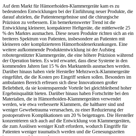
Auf dem Markt für Hämorrhoiden-Klammergeräte kam es zu
bedeutenden Entwicklungen bei der Einführung neuer Produkte, die
darauf abzielen, die Patientenergebnisse und die chirurgische
Präzision zu verbessern. Ein bemerkenswerter Trend ist die
Entwicklung kleinerer, kompakterer Heftgeräte, die mittlerweile 25
% des Marktes ausmachen. Diese neuen Produkte richten sich an ein
breiteres Spektrum von Patienten, insbesondere an Patienten mit
kleineren oder komplizierteren Hämorrhoidenerkrankungen. Eine
weitere aufkommende Produktentwicklung ist der Aufstieg
robotergestützter Klammergeräte, die eine höhere Präzision während
der Operation bieten. Es wird erwartet, dass diese Systeme in den
kommenden Jahren fast 15 % des Marktanteils ausmachen werden.
Darüber hinaus haben viele Hersteller Mehrzweck-Klammergeräte
eingeführt, die die Kosten pro Eingriff senken sollen. Besonders im
ambulanten Bereich erfreuen sich diese Innovationen großer
Beliebtheit, da sie kostensparende Vorteile bei gleichbleibend hoher
Ergebnisqualität bieten. Darüber hinaus haben Fortschritte bei den
Materialien, die in Hämorrhoiden-Klammergeräten verwendet
werden, wie etwa verbesserte Klammern, die haltbarer sind und
weniger Gewebetrauma verursachen, zu einer Reduzierung der
postoperativen Komplikationen um 20 % beigetragen. Die Hersteller
konzentrieren sich auch auf die Entwicklung von Klammergeräten,
die zum Auslösen weniger Kraft erfordern, wodurch Eingriffe für
Patienten weniger traumatisch werden und die Genesungszeiten