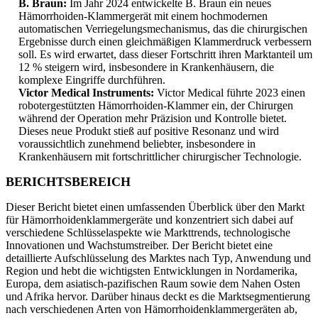
B. Braun:
Im Jahr 2024 entwickelte B. Braun ein neues
Hämorrhoiden-Klammergerät mit einem hochmodernen
automatischen Verriegelungsmechanismus, das die chirurgischen
Ergebnisse durch einen gleichmäßigen Klammerdruck verbessern
soll. Es wird erwartet, dass dieser Fortschritt ihren Marktanteil um
12 % steigern wird, insbesondere in Krankenhäusern, die
komplexe Eingriffe durchführen.
Victor Medical Instruments:
Victor Medical führte 2023 einen
robotergestützten Hämorrhoiden-Klammer ein, der Chirurgen
während der Operation mehr Präzision und Kontrolle bietet.
Dieses neue Produkt stieß auf positive Resonanz und wird
voraussichtlich zunehmend beliebter, insbesondere in
Krankenhäusern mit fortschrittlicher chirurgischer Technologie.
BERICHTSBEREICH
Dieser Bericht bietet einen umfassenden Überblick über den Markt
für Hämorrhoidenklammergeräte und konzentriert sich dabei auf
verschiedene Schlüsselaspekte wie Markttrends, technologische
Innovationen und Wachstumstreiber. Der Bericht bietet eine
detaillierte Aufschlüsselung des Marktes nach Typ, Anwendung und
Region und hebt die wichtigsten Entwicklungen in Nordamerika,
Europa, dem asiatisch-pazifischen Raum sowie dem Nahen Osten
und Afrika hervor. Darüber hinaus deckt es die Marktsegmentierung
nach verschiedenen Arten von Hämorrhoidenklammergeräten ab,