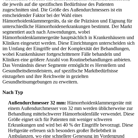
die jeweils auf die spezifischen Bedürfnisse des Patienten
zugeschnitten sind. Die Größe des Außendurchmessers ist ein
entscheidender Faktor bei der Wahl eines
Hämorrhoidenklammergeräts, da sie die Präzision und Eignung für
unterschiedliche Hämorrhoidenerkrankungen bestimmt. Der Markt
segmentiert auch nach Anwendungen, wobei
Hämorrhoidenklammergeräte hauptsächlich in Krankenhäusern und
Kliniken eingesetzt werden. Diese Einrichtungen unterscheiden sich
im Umfang der Eingriffe und der Komplexität der Behandlungen,
wobei Krankenhäuser fortgeschrittenere Fälle behandeln und
Kliniken eine größere Anzahl von Routinebehandlungen anbieten.
Das Verständnis dieser Segmente ermöglicht es Herstellern und
Gesundheitsdienstleistern, auf spezifische Marktbedürfnisse
einzugehen und ihre Reichweite in gezielten
Gesundheitsumgebungen zu erweitern.
Nach Typ
Außendurchmesser 32 mm:
Hämorrhoidenklammergeräte mit
einem Außendurchmesser von 32 mm werden üblicherweise zur
Behandlung mittelschwerer Hämorrhoidenfälle verwendet. Diese
Größe eignet sich für Patienten mit weniger schweren
Erkrankungen und wird bei 40 % der Eingriffe bevorzugt. Diese
Heftgeräte erfreuen sich besonders großer Beliebtheit in
Ambulanzen, wo eine schnellere Genesung im Vordergrund