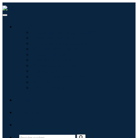
Branchen
Tecnologie dell'informazione
Assistenza sanitaria
Macchinari e attrezzature
Automotive e trasporti
Cibo e bevande
Energia e potenza
Aerospaziale e difesa
Agricoltura
Prodotti chimici e materiali
Architettura
Beni di consumo
Blogs
Über uns
Kontakt