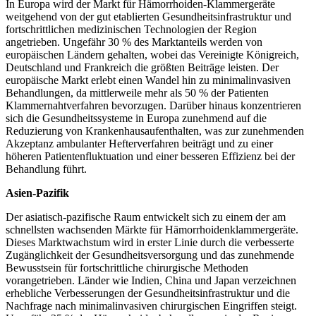
In Europa wird der Markt für Hämorrhoiden-Klammergeräte
weitgehend von der gut etablierten Gesundheitsinfrastruktur und
fortschrittlichen medizinischen Technologien der Region
angetrieben. Ungefähr 30 % des Marktanteils werden von
europäischen Ländern gehalten, wobei das Vereinigte Königreich,
Deutschland und Frankreich die größten Beiträge leisten. Der
europäische Markt erlebt einen Wandel hin zu minimalinvasiven
Behandlungen, da mittlerweile mehr als 50 % der Patienten
Klammernahtverfahren bevorzugen. Darüber hinaus konzentrieren
sich die Gesundheitssysteme in Europa zunehmend auf die
Reduzierung von Krankenhausaufenthalten, was zur zunehmenden
Akzeptanz ambulanter Hefterverfahren beiträgt und zu einer
höheren Patientenfluktuation und einer besseren Effizienz bei der
Behandlung führt.
Asien-Pazifik
Der asiatisch-pazifische Raum entwickelt sich zu einem der am
schnellsten wachsenden Märkte für Hämorrhoidenklammergeräte.
Dieses Marktwachstum wird in erster Linie durch die verbesserte
Zugänglichkeit der Gesundheitsversorgung und das zunehmende
Bewusstsein für fortschrittliche chirurgische Methoden
vorangetrieben. Länder wie Indien, China und Japan verzeichnen
erhebliche Verbesserungen der Gesundheitsinfrastruktur und die
Nachfrage nach minimalinvasiven chirurgischen Eingriffen steigt.