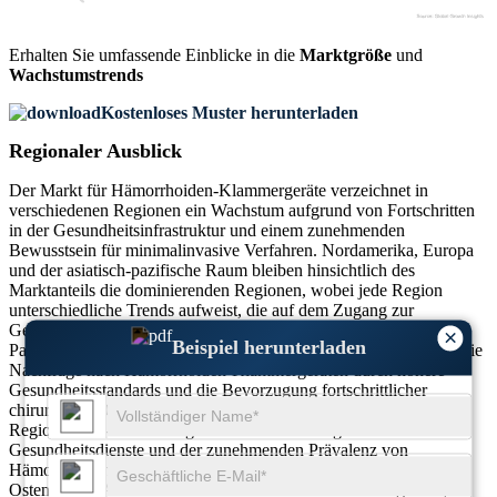
Erhalten Sie umfassende Einblicke in die
Marktgröße
und
Wachstumstrends
Kostenloses Muster herunterladen
Regionaler Ausblick
Der Markt für Hämorrhoiden-Klammergeräte verzeichnet in
verschiedenen Regionen ein Wachstum aufgrund von Fortschritten
in der Gesundheitsinfrastruktur und einem zunehmenden
Bewusstsein für minimalinvasive Verfahren. Nordamerika, Europa
und der asiatisch-pazifische Raum bleiben hinsichtlich des
Marktanteils die dominierenden Regionen, wobei jede Region
unterschiedliche Trends aufweist, die auf dem Zugang zur
Gesundheitsversorgung, der Technologieeinführung und der
×
Beispiel herunterladen
Patientendemografie basieren. In Nordamerika und Europa wird die
Nachfrage nach Hämorrhoiden-Klammergeräten durch höhere
Gesundheitsstandards und die Bevorzugung fortschrittlicher
chirurgischer Optionen angetrieben. Unterdessen verzeichnet die
Region Asien-Pazifik aufgrund der Ausweitung der
Gesundheitsdienste und der zunehmenden Prävalenz von
Hämorrhoidenerkrankungen ein schnelles Wachstum. Im Nahen
Osten und in Afrika ist der Markt noch im Entstehen begriffen,