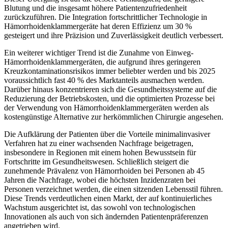
Blutung und die insgesamt höhere Patientenzufriedenheit
zurückzuführen. Die Integration fortschrittlicher Technologie in
Hämorrhoidenklammergeräte hat deren Effizienz um 30 %
gesteigert und ihre Präzision und Zuverlässigkeit deutlich verbessert.
Ein weiterer wichtiger Trend ist die Zunahme von Einweg-
Hämorrhoidenklammergeräten, die aufgrund ihres geringeren
Kreuzkontaminationsrisikos immer beliebter werden und bis 2025
voraussichtlich fast 40 % des Marktanteils ausmachen werden.
Darüber hinaus konzentrieren sich die Gesundheitssysteme auf die
Reduzierung der Betriebskosten, und die optimierten Prozesse bei
der Verwendung von Hämorrhoidenklammergeräten werden als
kostengünstige Alternative zur herkömmlichen Chirurgie angesehen.
Die Aufklärung der Patienten über die Vorteile minimalinvasiver
Verfahren hat zu einer wachsenden Nachfrage beigetragen,
insbesondere in Regionen mit einem hohen Bewusstsein für
Fortschritte im Gesundheitswesen. Schließlich steigert die
zunehmende Prävalenz von Hämorrhoiden bei Personen ab 45
Jahren die Nachfrage, wobei die höchsten Inzidenzraten bei
Personen verzeichnet werden, die einen sitzenden Lebensstil führen.
Diese Trends verdeutlichen einen Markt, der auf kontinuierliches
Wachstum ausgerichtet ist, das sowohl von technologischen
Innovationen als auch von sich ändernden Patientenpräferenzen
angetrieben wird.