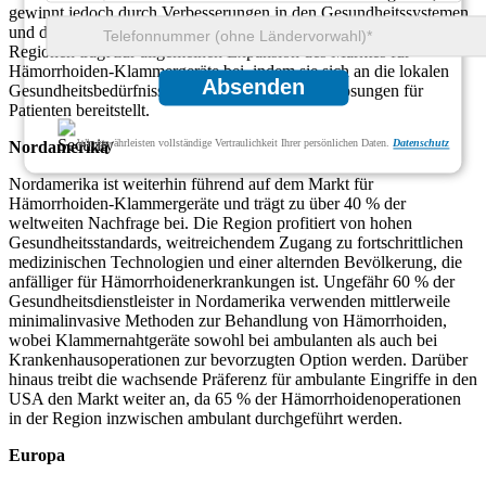
gewinnt jedoch durch Verbesserungen in den Gesundheitssystemen
und den zunehmenden Medizintourismus an Bedeutung. Jede dieser
Regionen trägt zur allgemeinen Expansion des Marktes für
Hämorrhoiden-Klammergeräte bei, indem sie sich an die lokalen
Absenden
Gesundheitsbedürfnisse anpasst und wirksame Lösungen für
Patienten bereitstellt.
Wir gewährleisten vollständige Vertraulichkeit Ihrer persönlichen Daten.
Datenschutz
Nordamerika
Nordamerika ist weiterhin führend auf dem Markt für
Hämorrhoiden-Klammergeräte und trägt zu über 40 % der
weltweiten Nachfrage bei. Die Region profitiert von hohen
Gesundheitsstandards, weitreichendem Zugang zu fortschrittlichen
medizinischen Technologien und einer alternden Bevölkerung, die
anfälliger für Hämorrhoidenerkrankungen ist. Ungefähr 60 % der
Gesundheitsdienstleister in Nordamerika verwenden mittlerweile
minimalinvasive Methoden zur Behandlung von Hämorrhoiden,
wobei Klammernahtgeräte sowohl bei ambulanten als auch bei
Krankenhausoperationen zur bevorzugten Option werden. Darüber
hinaus treibt die wachsende Präferenz für ambulante Eingriffe in den
USA den Markt weiter an, da 65 % der Hämorrhoidenoperationen
in der Region inzwischen ambulant durchgeführt werden.
Europa