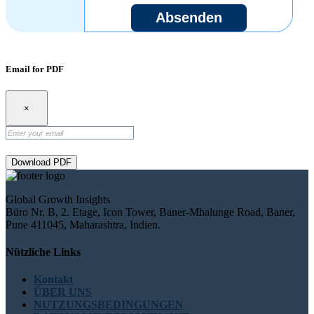
Absenden
Email for PDF
×
Download PDF
Global Growth Insights
Büro Nr. B, 2. Etage, Icon Tower, Baner-Mhalunge Road, Baner,
Pune 411045, Maharashtra, Indien.
Nützliche Links
Kontakt
ÜBER UNS
NUTZUNGSBEDINGUNGEN