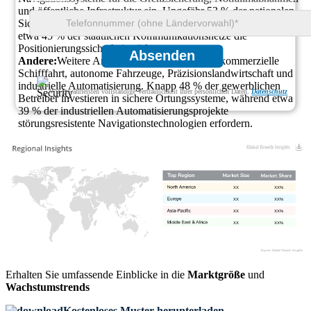
und öffentliche Infrastruktur ein. Ungefähr 53 % der nationalen
Sicherheitsprojekte umfassen GPS-Schutztechnologien, während
etwa 45 % der staatlichen Kommunikationsnetze die
Positionierungssicherheit stärken.
Absenden
Andere:
Weitere Anwendungen umfassen die kommerzielle
Schifffahrt, autonome Fahrzeuge, Präzisionslandwirtschaft und
industrielle Automatisierung. Knapp 48 % der gewerblichen
Wir gewährleisten vollständige Vertraulichkeit Ihrer persönlichen Daten.
Datenschutz
Betreiber investieren in sichere Ortungssysteme, während etwa
39 % der industriellen Automatisierungsprojekte
störungsresistente Navigationstechnologien erfordern.
XX
XX%
XX
XX%
XX
XX%
XX
XX%
Erhalten Sie umfassende Einblicke in die
Marktgröße
und
Wachstumstrends
Kostenloses Muster herunterladen