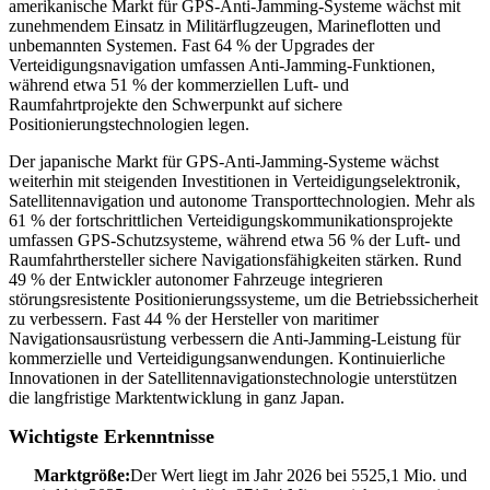
amerikanische Markt für GPS-Anti-Jamming-Systeme wächst mit
zunehmendem Einsatz in Militärflugzeugen, Marineflotten und
unbemannten Systemen. Fast 64 % der Upgrades der
Verteidigungsnavigation umfassen Anti-Jamming-Funktionen,
während etwa 51 % der kommerziellen Luft- und
Raumfahrtprojekte den Schwerpunkt auf sichere
Positionierungstechnologien legen.
Der japanische Markt für GPS-Anti-Jamming-Systeme wächst
weiterhin mit steigenden Investitionen in Verteidigungselektronik,
Satellitennavigation und autonome Transporttechnologien. Mehr als
61 % der fortschrittlichen Verteidigungskommunikationsprojekte
umfassen GPS-Schutzsysteme, während etwa 56 % der Luft- und
Raumfahrthersteller sichere Navigationsfähigkeiten stärken. Rund
49 % der Entwickler autonomer Fahrzeuge integrieren
störungsresistente Positionierungssysteme, um die Betriebssicherheit
zu verbessern. Fast 44 % der Hersteller von maritimer
Navigationsausrüstung verbessern die Anti-Jamming-Leistung für
kommerzielle und Verteidigungsanwendungen. Kontinuierliche
Innovationen in der Satellitennavigationstechnologie unterstützen
die langfristige Marktentwicklung in ganz Japan.
Wichtigste Erkenntnisse
Marktgröße:
Der Wert liegt im Jahr 2026 bei 5525,1 Mio. und