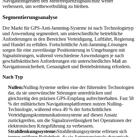
Navigationsgeräten den Mehrfrequenzsignalschutz weiter
verbessern, um wettbewerbsfähig zu bleiben.
Segmentierungsanalyse
Der Markt für GPS-Anti-Jamming-Systeme ist nach Technologietyp
und Anwendung segmentiert, um unterschiedliche betriebliche
Anforderungen in den Bereichen Verteidigung, Luftfahrt, Regierung
und Handel zu erfüllen. Fortschrittliche Anti-Jamming-Lösungen
sorgen für eine zuverlässige Positionierung in Umgebungen mit
Signalstörungen, während verschiedene Anwendungen je nach
geschäftskritischen Anforderungen ein unterschiedliches Maß an
Navigationssicherheit, Genauigkeit und Betriebsleistung erfordern.
Nach Typ
Nullen:
Nulling-Systeme stellen eine der führenden Technologien
dar, da sie unerwünschte Störungen unterdrücken und
gleichzeitig den präzisen GPS-Empfang aufrechterhalten. Fast 58
% der militärischen Navigationsplattformen nutzen Nulling-
Technologie, während etwa 49 % der fortschrittlichen
Verteidigungskommunikationssysteme auf diesen Ansatz
zurückgreifen, um die Signalzuverlässigkeit bei Operationen der
elektronischen Kriegsführung zu verbessern.
Strahllenkungssysteme:
Strahllenkungssysteme erfreuen sich
immer größerer Beliebtheit, da sie Antennensignale dynamisch