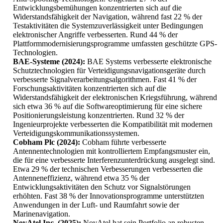
Entwicklungsbemühungen konzentrierten sich auf die
Widerstandsfähigkeit der Navigation, während fast 22 % der
Testaktivitäten die Systemzuverlässigkeit unter Bedingungen
elektronischer Angriffe verbesserten. Rund 44 % der
Plattformmodernisierungsprogramme umfassten geschützte GPS-
Technologien.
BAE-Systeme (2024):
BAE Systems verbesserte elektronische
Schutztechnologien für Verteidigungsnavigationsgeräte durch
verbesserte Signalverarbeitungsalgorithmen. Fast 41 % der
Forschungsaktivitäten konzentrierten sich auf die
Widerstandsfähigkeit der elektronischen Kriegsführung, während
sich etwa 36 % auf die Softwareoptimierung für eine sichere
Positionierungsleistung konzentrierten. Rund 32 % der
Ingenieurprojekte verbesserten die Kompatibilität mit modernen
Verteidigungskommunikationssystemen.
Cobham Plc (2024):
Cobham führte verbesserte
Antennentechnologien mit kontrolliertem Empfangsmuster ein,
die für eine verbesserte Interferenzunterdrückung ausgelegt sind.
Etwa 29 % der technischen Verbesserungen verbesserten die
Antenneneffizienz, während etwa 35 % der
Entwicklungsaktivitäten den Schutz vor Signalstörungen
erhöhten. Fast 38 % der Innovationsprogramme unterstützten
Anwendungen in der Luft- und Raumfahrt sowie der
Marinenavigation.
NovAtel Inc. (2025):
NovAtel hat sein Portfolio an robusten