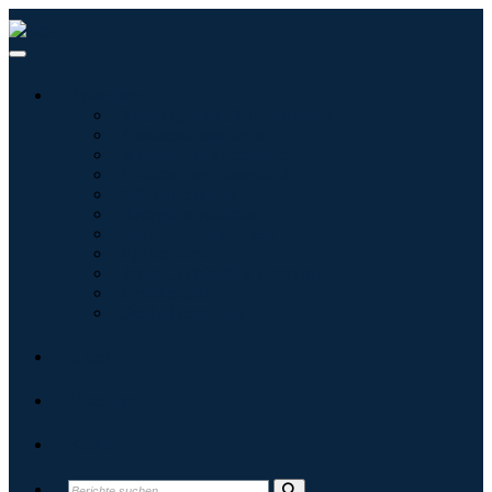
Branchen
Tecnologie dell'informazione
Assistenza sanitaria
Macchinari e attrezzature
Automotive e trasporti
Cibo e bevande
Energia e potenza
Aerospaziale e difesa
Agricoltura
Prodotti chimici e materiali
Architettura
Beni di consumo
Blogs
Über uns
Kontakt