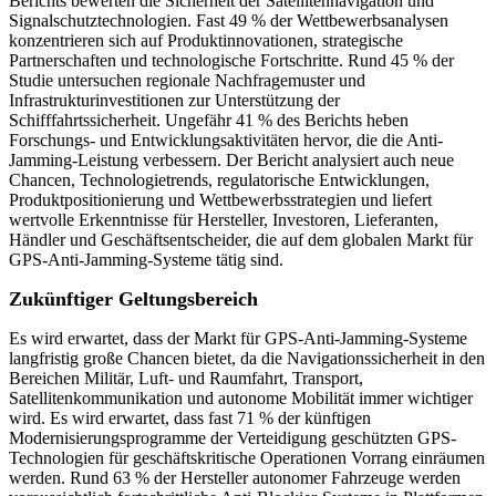
Berichts bewerten die Sicherheit der Satellitennavigation und
Signalschutztechnologien. Fast 49 % der Wettbewerbsanalysen
konzentrieren sich auf Produktinnovationen, strategische
Partnerschaften und technologische Fortschritte. Rund 45 % der
Studie untersuchen regionale Nachfragemuster und
Infrastrukturinvestitionen zur Unterstützung der
Schifffahrtssicherheit. Ungefähr 41 % des Berichts heben
Forschungs- und Entwicklungsaktivitäten hervor, die die Anti-
Jamming-Leistung verbessern. Der Bericht analysiert auch neue
Chancen, Technologietrends, regulatorische Entwicklungen,
Produktpositionierung und Wettbewerbsstrategien und liefert
wertvolle Erkenntnisse für Hersteller, Investoren, Lieferanten,
Händler und Geschäftsentscheider, die auf dem globalen Markt für
GPS-Anti-Jamming-Systeme tätig sind.
Zukünftiger Geltungsbereich
Es wird erwartet, dass der Markt für GPS-Anti-Jamming-Systeme
langfristig große Chancen bietet, da die Navigationssicherheit in den
Bereichen Militär, Luft- und Raumfahrt, Transport,
Satellitenkommunikation und autonome Mobilität immer wichtiger
wird. Es wird erwartet, dass fast 71 % der künftigen
Modernisierungsprogramme der Verteidigung geschützten GPS-
Technologien für geschäftskritische Operationen Vorrang einräumen
werden. Rund 63 % der Hersteller autonomer Fahrzeuge werden