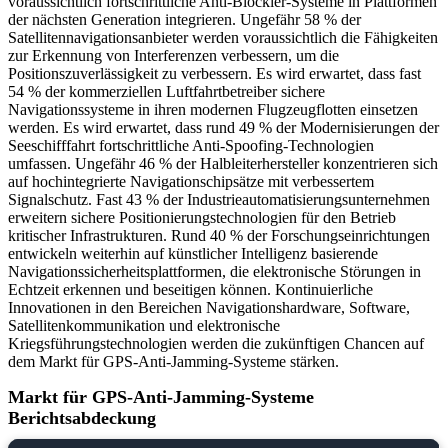
voraussichtlich fortschrittliche Anti-Blockier-Systeme in Plattformen
der nächsten Generation integrieren. Ungefähr 58 % der
Satellitennavigationsanbieter werden voraussichtlich die Fähigkeiten
zur Erkennung von Interferenzen verbessern, um die
Positionszuverlässigkeit zu verbessern. Es wird erwartet, dass fast
54 % der kommerziellen Luftfahrtbetreiber sichere
Navigationssysteme in ihren modernen Flugzeugflotten einsetzen
werden. Es wird erwartet, dass rund 49 % der Modernisierungen der
Seeschifffahrt fortschrittliche Anti-Spoofing-Technologien
umfassen. Ungefähr 46 % der Halbleiterhersteller konzentrieren sich
auf hochintegrierte Navigationschipsätze mit verbessertem
Signalschutz. Fast 43 % der Industrieautomatisierungsunternehmen
erweitern sichere Positionierungstechnologien für den Betrieb
kritischer Infrastrukturen. Rund 40 % der Forschungseinrichtungen
entwickeln weiterhin auf künstlicher Intelligenz basierende
Navigationssicherheitsplattformen, die elektronische Störungen in
Echtzeit erkennen und beseitigen können. Kontinuierliche
Innovationen in den Bereichen Navigationshardware, Software,
Satellitenkommunikation und elektronische
Kriegsführungstechnologien werden die zukünftigen Chancen auf
dem Markt für GPS-Anti-Jamming-Systeme stärken.
Markt für GPS-Anti-Jamming-Systeme
Berichtsabdeckung