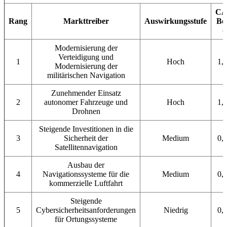
CA
Rang
Markttreiber
Auswirkungsstufe
Bei
(
Modernisierung der
Verteidigung und
1
Hoch
1,
Modernisierung der
militärischen Navigation
Zunehmender Einsatz
2
autonomer Fahrzeuge und
Hoch
1,
Drohnen
Steigende Investitionen in die
3
Sicherheit der
Medium
0,
Satellitennavigation
Ausbau der
4
Navigationssysteme für die
Medium
0,
kommerzielle Luftfahrt
Steigende
5
Cybersicherheitsanforderungen
Niedrig
0,
für Ortungssysteme