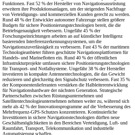
Funktionen. Fast 52 % der Hersteller von Navigationsausrüstung
erweitern ihre Produktionsanlagen, um der steigenden Nachfrage
von Verteidigungs- und kommerziellen Kunden gerecht zu werden.
Rund 48 % der Entwickler autonomer Fahrzeuge stellen größere
Budgets für sichere Positionierungstechnologien bereit, die die
Betriebsgenauigkeit verbessern. Ungefähr 45 % der
Forschungseinrichtungen arbeiten an auf künstlicher Intelligenz
basierenden Interferenzerkennungssystemen, um die
Navigationszuverlässigkeit zu verbessern. Fast 43 % der maritimen
Technologieanbieter führen geschützte Navigationsplattformen für
Handels- und Marineflotten ein. Rund 40 % der öffentlichen
Infrastrukturprojekte umfassen sichere Positionierungstechnologien
für Transport- und Notfallsysteme. Ungefähr 38 % der Hersteller
investieren in kompakte Antennentechnologien, die das Gewicht
reduzieren und gleichzeitig den Signalschutz verbessern. Fast 35 %
der Komponentenlieferanten verstärken die Halbleiterentwicklung
für Navigationshardware der nächsten Generation. Strategische
Partnerschaften zwischen Rüstungsunternehmen und
Satellitentechnologieunternehmen nehmen weiter zu, während sich
mehr als 42 % der Innovationsprogramme auf die Verbesserung des
Mehrfrequenz-GPS-Schutzes konzentrieren. Kontinuierliche
Investitionen in sichere Navigationstechnologien dürften neue
Geschäftsmöglichkeiten in den Bereichen Verteidigung, Luft- und
Raumfahrt, Transport, Telekommunikation und industrielle
Automatisierung schaffen.