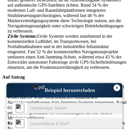
auf authentische GPS-Satelliten richten. Rund 54 % der
modernen Luft- und Raumfahrtplattformen integrieren
Strahlsteuerungstechnologien, während fast 46 % der
Marineverteidigungssysteme diese Technologie nutzen, um die
Navigationsgenauigkeit unter schwierigen Betriebsbedingungen
zu verbessern.
Zivile Systeme:
Zivile Systeme werden zunehmend in der
kommerziellen Luftfahrt, im Transportwesen, bei
Notfallmaßnahmen und in der industriellen Infrastruktur
eingesetzt. Fast 52 % der kommerziellen Navigationsprojekte
umfassen einen Anti-Jamming-Schutz, während etwa 43 % der
Entwickler autonomer Fahrzeuge zivile GPS-Sicherheitslösungen
einsetzen, um die Positionszuverlässigkeit zu verbessern.
Auf Antrag
Luft- und Raumfahrt und Verteidigung:
Luft- und Raumfahrt
×
Beispiel herunterladen
und Verteidigung bleiben das größte Anwendungssegment,
wobei fast 69 % der fortschrittlichen militärischen
Navigationsplattformen Anti-Jamming-Systeme integrieren. Rund
61 % der Modernisierungsprogramme für Militärflugzeuge
priorisieren geschützte GPS-Technologien für eine sichere
Missionsausführung.
Regierung:
Regierungsorganisationen setzen zunehmend sichere
Navigationssysteme für die Grenzsicherung, Notfallmaßnahmen