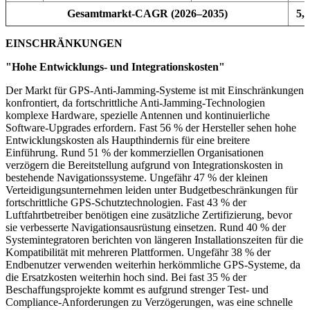
Gesamtmarkt-CAGR (2026–2035)
5,
EINSCHRÄNKUNGEN
"Hohe Entwicklungs- und Integrationskosten"
Der Markt für GPS-Anti-Jamming-Systeme ist mit Einschränkungen
konfrontiert, da fortschrittliche Anti-Jamming-Technologien
komplexe Hardware, spezielle Antennen und kontinuierliche
Software-Upgrades erfordern. Fast 56 % der Hersteller sehen hohe
Entwicklungskosten als Haupthindernis für eine breitere
Einführung. Rund 51 % der kommerziellen Organisationen
verzögern die Bereitstellung aufgrund von Integrationskosten in
bestehende Navigationssysteme. Ungefähr 47 % der kleinen
Verteidigungsunternehmen leiden unter Budgetbeschränkungen für
fortschrittliche GPS-Schutztechnologien. Fast 43 % der
Luftfahrtbetreiber benötigen eine zusätzliche Zertifizierung, bevor
sie verbesserte Navigationsausrüstung einsetzen. Rund 40 % der
Systemintegratoren berichten von längeren Installationszeiten für die
Kompatibilität mit mehreren Plattformen. Ungefähr 38 % der
Endbenutzer verwenden weiterhin herkömmliche GPS-Systeme, da
die Ersatzkosten weiterhin hoch sind. Bei fast 35 % der
Beschaffungsprojekte kommt es aufgrund strenger Test- und
Compliance-Anforderungen zu Verzögerungen, was eine schnelle