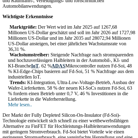
und Raumfahrt-, Verteidigungs- und fortschrittlichen
Automobilanwendungen.
Wichtigste Erkenntnisse
Marktgröße:
Der Wert wird im Jahr 2025 auf 1267,68
Millionen US-Dollar geschätzt und soll im Jahr 2026 auf 1727,98
Millionen US-Dollar und im Jahr 2035 auf 28072,94 Millionen
US-Dollar ansteigen, bei einer jährlichen Wachstumsrate von
36,31 %.
Wachstumstreiber:
Steigende Nachfrage nach stromsparenden
und hochzuverlässigen Halbleitern in der Automobil-, KI- und
KI-Branche
IoT
. 62 %
ADAS
Mikrocontroller nutzen Fd-Soi, 48
% KI-Edge-Chips basieren auf Fd-Soi, 51 % Nachfrage aus dem
industriellen IoT.
Trends:
KI-Integration, Ultra-Low-Voltage-Betrieb, Ausbau der
Wafer-Lieferketten. 58 % der neuen KI-SoCs nutzen Fd-Soi, 63
% fordern einen Betrieb unter 0,7 V, 46 % Investitionen in die
Lieferkette in die Waferherstellung.
Mehr lesen..
Der Markt der Fully Depleted Silicon-On-Insulator (Fd-Soi)-
Technologie entwickelt sich schnell zu einer wettbewerbsfähigen
Alternative zu FinFET für Hochleistungs-Halbleiteranwendungen
mit geringem Stromverbrauch. Fd-Soi bietet Vorteile wie einen
geringeren Stromverbrauch, eine vereinfachte Herstellung und eine