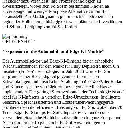
Hersteller dazu veranlasst, ihre Prozesstechnologien zu
diversifizieren, wobei sich Fd-Soi in bestimmten Knoten als
zuverlässige und weniger komplexe Alternative zu FinFET
herausstellt. Zur Marktdynamik gehört auch das Streben nach
regionaler Halbleiterunabhängigkeit, was inländische Investitionen
in F&E und Fertigung von Fd-Soi fördert.
GELEGENHEIT
"
Expansion in die Automobil- und Edge-KI-Märkte
"
Der Automobilsektor und Edge-KI-Einsätze bieten erhebliche
Wachstumschancen für den Markt für Fully Depleted Silicon-On-
Insulator (Fd-Soi)-Technologie. Im Jahr 2023 wurde Fd-Soi
aufgrund seiner Beständigkeit gegenüber thermischen
Schwankungen und kosmischer Strahlung in über 40 % der Radar-
und Kamerasysteme von Elektrofahrzeugen der Mittelklasse
implementiert. Der geringe Stromverbrauch der Technologie ist auch
ideal für KI-Inferenz in verteilten Edge-Umgebungen. Intelligente
Sensoren, Sprachassistenten und Echtzeitüberwachungsgeräte
profitieren von der effizienten Leistung von Fd-Soi, wobei über 70
% der Edge-KI-Startups Fd-Soi-Chips aktiv evaluieren oder
verwenden. Staatliche Halbleitersubventionen in ganz Europa und
Asien fördern die Expansion in Fd-Soi-Anwendungen in
Automobil- und Industriequalität zusätzlich.