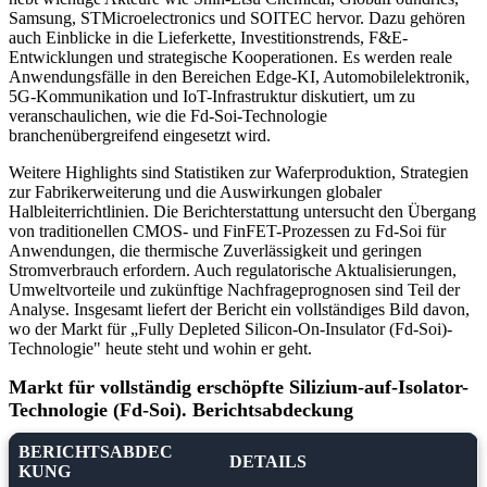
Samsung, STMicroelectronics und SOITEC hervor. Dazu gehören
auch Einblicke in die Lieferkette, Investitionstrends, F&E-
Entwicklungen und strategische Kooperationen. Es werden reale
Anwendungsfälle in den Bereichen Edge-KI, Automobilelektronik,
5G-Kommunikation und IoT-Infrastruktur diskutiert, um zu
veranschaulichen, wie die Fd-Soi-Technologie
branchenübergreifend eingesetzt wird.
Weitere Highlights sind Statistiken zur Waferproduktion, Strategien
zur Fabrikerweiterung und die Auswirkungen globaler
Halbleiterrichtlinien. Die Berichterstattung untersucht den Übergang
von traditionellen CMOS- und FinFET-Prozessen zu Fd-Soi für
Anwendungen, die thermische Zuverlässigkeit und geringen
Stromverbrauch erfordern. Auch regulatorische Aktualisierungen,
Umweltvorteile und zukünftige Nachfrageprognosen sind Teil der
Analyse. Insgesamt liefert der Bericht ein vollständiges Bild davon,
wo der Markt für „Fully Depleted Silicon-On-Insulator (Fd-Soi)-
Technologie" heute steht und wohin er geht.
Markt für vollständig erschöpfte Silizium-auf-Isolator-
Technologie (Fd-Soi). Berichtsabdeckung
BERICHTSABDEC
DETAILS
KUNG