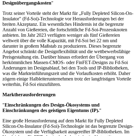
Designübergangskosten
"
Trotz seiner Vorteile steht der Markt für „Fully Depleted Silicon-On-
Insulator" (Fd-Soi)-Technologie vor Herausforderungen bei der
breiten Akzeptanz. Ein wesentliches Hindernis ist die begrenzte
Anzahl von Gießereien, die fortschrittliche Fd-Soi-Prozessknoten
anbieten. Im Jahr 2023 verfügten weniger als fünf Gießereien
weltweit über die volle Kapazität, mit Fd-Soi bei 22 nm und
darunter in großem Maßstab zu produzieren. Dieses begrenzte
Angebot schränkt die Designflexibilität und die wettbewerbsfähige
Preisgestaltung ein. Darüber hinaus erfordert der Übergang von
herkömmlichen Massen-CMOS- oder FinFET-Designs zu Fd-Soi
Änderungen im Designablauf, bei den Tools und IP-Bibliotheken,
was die Markteinführungszeit und die Vorlaufkosten erhöht. Daher
zögern einige Halbleiterunternehmen trotz der langfristigen Vorteile
weiterhin, Fd-Soi einzuführen.
Marktherausforderungen
"
Einschränkungen des Design-Ökosystems und
Einschränkungen des geistigen Eigentums (IP).
"
Eine große Herausforderung auf dem Markt für Fully Depleted
Silicon-On-Insulator (Fd-Soi)-Technologie ist das begrenzte Design-
Ökosystem und die Verfügbarkeit ausgereifter IP-Bibliotheken. Im