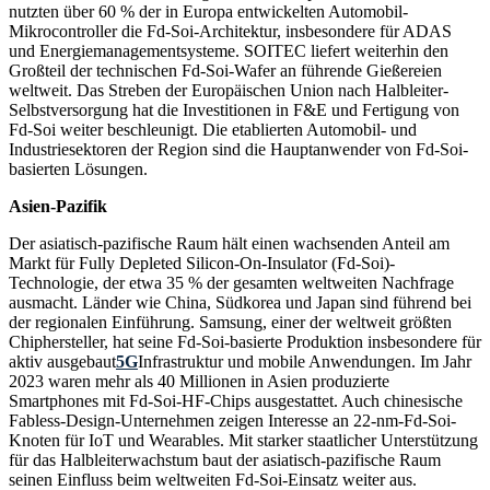
nutzten über 60 % der in Europa entwickelten Automobil-
Mikrocontroller die Fd-Soi-Architektur, insbesondere für ADAS
und Energiemanagementsysteme. SOITEC liefert weiterhin den
Großteil der technischen Fd-Soi-Wafer an führende Gießereien
weltweit. Das Streben der Europäischen Union nach Halbleiter-
Selbstversorgung hat die Investitionen in F&E und Fertigung von
Fd-Soi weiter beschleunigt. Die etablierten Automobil- und
Industriesektoren der Region sind die Hauptanwender von Fd-Soi-
basierten Lösungen.
Asien-Pazifik
Der asiatisch-pazifische Raum hält einen wachsenden Anteil am
Markt für Fully Depleted Silicon-On-Insulator (Fd-Soi)-
Technologie, der etwa 35 % der gesamten weltweiten Nachfrage
ausmacht. Länder wie China, Südkorea und Japan sind führend bei
der regionalen Einführung. Samsung, einer der weltweit größten
Chiphersteller, hat seine Fd-Soi-basierte Produktion insbesondere für
aktiv ausgebaut
5G
Infrastruktur und mobile Anwendungen. Im Jahr
2023 waren mehr als 40 Millionen in Asien produzierte
Smartphones mit Fd-Soi-HF-Chips ausgestattet. Auch chinesische
Fabless-Design-Unternehmen zeigen Interesse an 22-nm-Fd-Soi-
Knoten für IoT und Wearables. Mit starker staatlicher Unterstützung
für das Halbleiterwachstum baut der asiatisch-pazifische Raum
seinen Einfluss beim weltweiten Fd-Soi-Einsatz weiter aus.