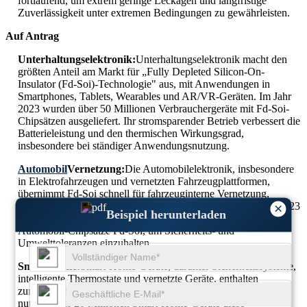
fortlaufend, um extrem geringe Leckagen und langfristige
Zuverlässigkeit unter extremen Bedingungen zu gewährleisten.
Auf Antrag
Unterhaltungselektronik:
Unterhaltungselektronik macht den
größten Anteil am Markt für „Fully Depleted Silicon-On-
Insulator (Fd-Soi)-Technologie" aus, mit Anwendungen in
Smartphones, Tablets, Wearables und AR/VR-Geräten. Im Jahr
2023 wurden über 50 Millionen Verbrauchergeräte mit Fd-Soi-
Chipsätzen ausgeliefert. Ihr stromsparender Betrieb verbessert die
Batterieleistung und den thermischen Wirkungsgrad,
insbesondere bei ständiger Anwendungsnutzung.
Automobil
Vernetzung:
Die Automobilelektronik, insbesondere
in Elektrofahrzeugen und vernetzten Fahrzeugplattformen,
übernimmt Fd-Soi schnell für fahrzeuginterne Vernetzung,
Sensorsteuerung und fortschrittliche Fahrersysteme. Im Jahr 2023
×
Beispiel herunterladen
verwendeten mehr als 35 % der für ADAS produzierten
Automobil-Chipsätze Fd-Soi, um Sicherheits- und
Umwelttoleranzen einzuhalten.
Smart Home:
Smart-Home-Geräte, darunter Sicherheitssysteme,
intelligente Thermostate und vernetzte Geräte, enthalten
zunehmend Fd-Soi-basierte Mikrocontroller. Im Jahr 2023
nutzten über 20 Millionen Smart-Home-Geräte diese