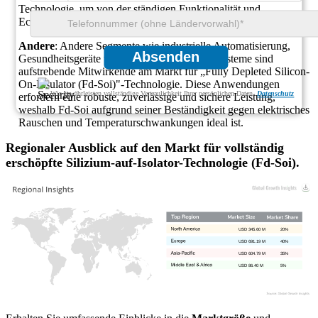
Technologie, um von der ständigen Funktionalität und
Echtzeitreaktion ohne hohen Stromverbrauch zu profitieren.
Andere
: Andere Segmente wie industrielle Automatisierung,
Absenden
Gesundheitsgeräte und Luft- und Raumfahrtsysteme sind
aufstrebende Mitwirkende am Markt für „Fully Depleted Silicon-
On-Insulator (Fd-Soi)"-Technologie. Diese Anwendungen
Wir gewährleisten vollständige Vertraulichkeit Ihrer persönlichen Daten.
Datenschutz
erfordern eine robuste, zuverlässige und sichere Leistung,
weshalb Fd-Soi aufgrund seiner Beständigkeit gegen elektrisches
Rauschen und Temperaturschwankungen ideal ist.
Regionaler Ausblick auf den Markt für vollständig
erschöpfte Silizium-auf-Isolator-Technologie (Fd-Soi).
USD 345.60 M
20%
USD 691.19 M
40%
USD 604.79 M
35%
USD 86.40 M
5%