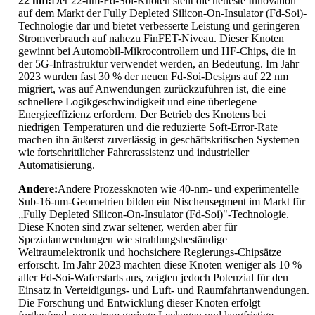
22 nm:
Der 22-nm-Fd-Soi-Knoten stellt die neueste Innovation
auf dem Markt der Fully Depleted Silicon-On-Insulator (Fd-Soi)-
Technologie dar und bietet verbesserte Leistung und geringeren
Stromverbrauch auf nahezu FinFET-Niveau. Dieser Knoten
gewinnt bei Automobil-Mikrocontrollern und HF-Chips, die in
der 5G-Infrastruktur verwendet werden, an Bedeutung. Im Jahr
2023 wurden fast 30 % der neuen Fd-Soi-Designs auf 22 nm
migriert, was auf Anwendungen zurückzuführen ist, die eine
schnellere Logikgeschwindigkeit und eine überlegene
Energieeffizienz erfordern. Der Betrieb des Knotens bei
niedrigen Temperaturen und die reduzierte Soft-Error-Rate
machen ihn äußerst zuverlässig in geschäftskritischen Systemen
wie fortschrittlicher Fahrerassistenz und industrieller
Automatisierung.
Andere:
Andere Prozessknoten wie 40-nm- und experimentelle
Sub-16-nm-Geometrien bilden ein Nischensegment im Markt für
„Fully Depleted Silicon-On-Insulator (Fd-Soi)"-Technologie.
Diese Knoten sind zwar seltener, werden aber für
Spezialanwendungen wie strahlungsbeständige
Weltraumelektronik und hochsichere Regierungs-Chipsätze
erforscht. Im Jahr 2023 machten diese Knoten weniger als 10 %
aller Fd-Soi-Waferstarts aus, zeigten jedoch Potenzial für den
Einsatz in Verteidigungs- und Luft- und Raumfahrtanwendungen.
Die Forschung und Entwicklung dieser Knoten erfolgt