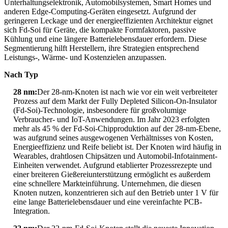
Unterhaltungselektronik, Automobilsystemen, Smart Homes und
anderen Edge-Computing-Geräten eingesetzt. Aufgrund der
geringeren Leckage und der energieeffizienten Architektur eignet
sich Fd-Soi für Geräte, die kompakte Formfaktoren, passive
Kühlung und eine längere Batterielebensdauer erfordern. Diese
Segmentierung hilft Herstellern, ihre Strategien entsprechend
Leistungs-, Wärme- und Kostenzielen anzupassen.
Nach Typ
28 nm:
Der 28-nm-Knoten ist nach wie vor ein weit verbreiteter
Prozess auf dem Markt der Fully Depleted Silicon-On-Insulator
(Fd-Soi)-Technologie, insbesondere für großvolumige
Verbraucher- und IoT-Anwendungen. Im Jahr 2023 erfolgten
mehr als 45 % der Fd-Soi-Chipproduktion auf der 28-nm-Ebene,
was aufgrund seines ausgewogenen Verhältnisses von Kosten,
Energieeffizienz und Reife beliebt ist. Der Knoten wird häufig in
Wearables, drahtlosen Chipsätzen und Automobil-Infotainment-
Einheiten verwendet. Aufgrund etablierter Prozessrezepte und
einer breiteren Gießereiunterstützung ermöglicht es außerdem
eine schnellere Markteinführung. Unternehmen, die diesen
Knoten nutzen, konzentrieren sich auf den Betrieb unter 1 V für
eine lange Batterielebensdauer und eine vereinfachte PCB-
Integration.