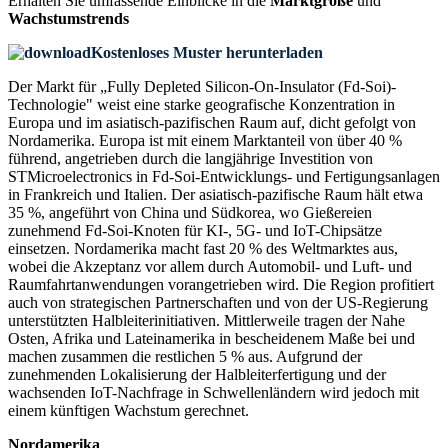
Erhalten Sie umfassende Einblicke in die
Marktgröße
und
Wachstumstrends
Kostenloses Muster herunterladen
Der Markt für „Fully Depleted Silicon-On-Insulator (Fd-Soi)-
Technologie" weist eine starke geografische Konzentration in
Europa und im asiatisch-pazifischen Raum auf, dicht gefolgt von
Nordamerika. Europa ist mit einem Marktanteil von über 40 %
führend, angetrieben durch die langjährige Investition von
STMicroelectronics in Fd-Soi-Entwicklungs- und Fertigungsanlagen
in Frankreich und Italien. Der asiatisch-pazifische Raum hält etwa
35 %, angeführt von China und Südkorea, wo Gießereien
zunehmend Fd-Soi-Knoten für KI-, 5G- und IoT-Chipsätze
einsetzen. Nordamerika macht fast 20 % des Weltmarktes aus,
wobei die Akzeptanz vor allem durch Automobil- und Luft- und
Raumfahrtanwendungen vorangetrieben wird. Die Region profitiert
auch von strategischen Partnerschaften und von der US-Regierung
unterstützten Halbleiterinitiativen. Mittlerweile tragen der Nahe
Osten, Afrika und Lateinamerika in bescheidenem Maße bei und
machen zusammen die restlichen 5 % aus. Aufgrund der
zunehmenden Lokalisierung der Halbleiterfertigung und der
wachsenden IoT-Nachfrage in Schwellenländern wird jedoch mit
einem künftigen Wachstum gerechnet.
Nordamerika