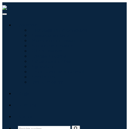
Branchen
Tecnologie dell'informazione
Assistenza sanitaria
Macchinari e attrezzature
Automotive e trasporti
Cibo e bevande
Energia e potenza
Aerospaziale e difesa
Agricoltura
Prodotti chimici e materiali
Architettura
Beni di consumo
Blogs
Über uns
Kontakt