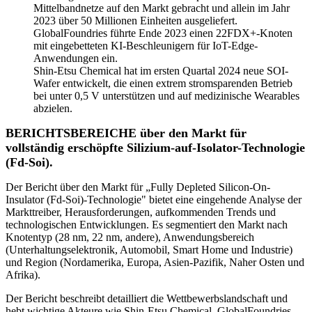
Mittelbandnetze auf den Markt gebracht und allein im Jahr
2023 über 50 Millionen Einheiten ausgeliefert.
GlobalFoundries führte Ende 2023 einen 22FDX+-Knoten
mit eingebetteten KI-Beschleunigern für IoT-Edge-
Anwendungen ein.
Shin-Etsu Chemical hat im ersten Quartal 2024 neue SOI-
Wafer entwickelt, die einen extrem stromsparenden Betrieb
bei unter 0,5 V unterstützen und auf medizinische Wearables
abzielen.
BERICHTSBEREICHE über den Markt für
vollständig erschöpfte Silizium-auf-Isolator-Technologie
(Fd-Soi).
Der Bericht über den Markt für „Fully Depleted Silicon-On-
Insulator (Fd-Soi)-Technologie" bietet eine eingehende Analyse der
Markttreiber, Herausforderungen, aufkommenden Trends und
technologischen Entwicklungen. Es segmentiert den Markt nach
Knotentyp (28 nm, 22 nm, andere), Anwendungsbereich
(Unterhaltungselektronik, Automobil, Smart Home und Industrie)
und Region (Nordamerika, Europa, Asien-Pazifik, Naher Osten und
Afrika).
Der Bericht beschreibt detailliert die Wettbewerbslandschaft und
hebt wichtige Akteure wie Shin-Etsu Chemical, GlobalFoundries,