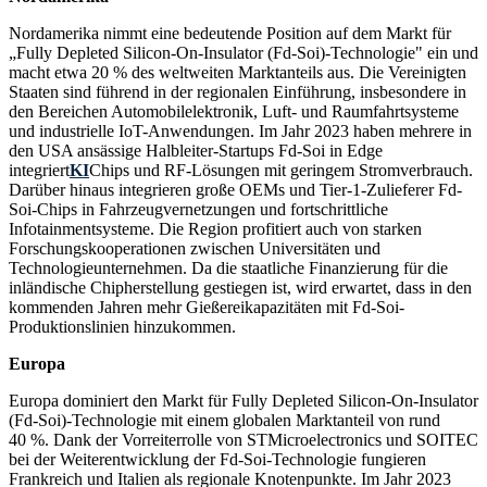
Nordamerika nimmt eine bedeutende Position auf dem Markt für
„Fully Depleted Silicon-On-Insulator (Fd-Soi)-Technologie" ein und
macht etwa 20 % des weltweiten Marktanteils aus. Die Vereinigten
Staaten sind führend in der regionalen Einführung, insbesondere in
den Bereichen Automobilelektronik, Luft- und Raumfahrtsysteme
und industrielle IoT-Anwendungen. Im Jahr 2023 haben mehrere in
den USA ansässige Halbleiter-Startups Fd-Soi in Edge
integriert
KI
Chips und RF-Lösungen mit geringem Stromverbrauch.
Darüber hinaus integrieren große OEMs und Tier-1-Zulieferer Fd-
Soi-Chips in Fahrzeugvernetzungen und fortschrittliche
Infotainmentsysteme. Die Region profitiert auch von starken
Forschungskooperationen zwischen Universitäten und
Technologieunternehmen. Da die staatliche Finanzierung für die
inländische Chipherstellung gestiegen ist, wird erwartet, dass in den
kommenden Jahren mehr Gießereikapazitäten mit Fd-Soi-
Produktionslinien hinzukommen.
Europa
Europa dominiert den Markt für Fully Depleted Silicon-On-Insulator
(Fd-Soi)-Technologie mit einem globalen Marktanteil von rund
40 %. Dank der Vorreiterrolle von STMicroelectronics und SOITEC
bei der Weiterentwicklung der Fd-Soi-Technologie fungieren
Frankreich und Italien als regionale Knotenpunkte. Im Jahr 2023