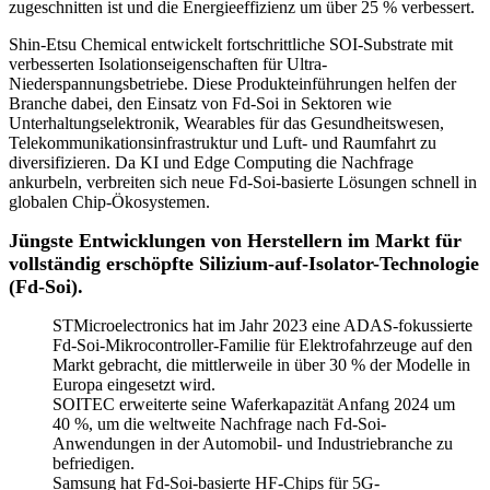
zugeschnitten ist und die Energieeffizienz um über 25 % verbessert.
Shin-Etsu Chemical entwickelt fortschrittliche SOI-Substrate mit
verbesserten Isolationseigenschaften für Ultra-
Niederspannungsbetriebe. Diese Produkteinführungen helfen der
Branche dabei, den Einsatz von Fd-Soi in Sektoren wie
Unterhaltungselektronik, Wearables für das Gesundheitswesen,
Telekommunikationsinfrastruktur und Luft- und Raumfahrt zu
diversifizieren. Da KI und Edge Computing die Nachfrage
ankurbeln, verbreiten sich neue Fd-Soi-basierte Lösungen schnell in
globalen Chip-Ökosystemen.
Jüngste Entwicklungen von Herstellern im Markt für
vollständig erschöpfte Silizium-auf-Isolator-Technologie
(Fd-Soi).
STMicroelectronics hat im Jahr 2023 eine ADAS-fokussierte
Fd-Soi-Mikrocontroller-Familie für Elektrofahrzeuge auf den
Markt gebracht, die mittlerweile in über 30 % der Modelle in
Europa eingesetzt wird.
SOITEC erweiterte seine Waferkapazität Anfang 2024 um
40 %, um die weltweite Nachfrage nach Fd-Soi-
Anwendungen in der Automobil- und Industriebranche zu
befriedigen.
Samsung hat Fd-Soi-basierte HF-Chips für 5G-