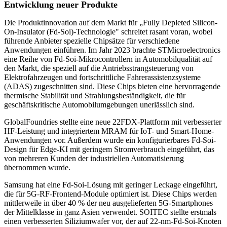
Entwicklung neuer Produkte
Die Produktinnovation auf dem Markt für „Fully Depleted Silicon-
On-Insulator (Fd-Soi)-Technologie" schreitet rasant voran, wobei
führende Anbieter spezielle Chipsätze für verschiedene
Anwendungen einführen. Im Jahr 2023 brachte STMicroelectronics
eine Reihe von Fd-Soi-Mikrocontrollern in Automobilqualität auf
den Markt, die speziell auf die Antriebsstrangsteuerung von
Elektrofahrzeugen und fortschrittliche Fahrerassistenzsysteme
(ADAS) zugeschnitten sind. Diese Chips bieten eine hervorragende
thermische Stabilität und Strahlungsbeständigkeit, die für
geschäftskritische Automobilumgebungen unerlässlich sind.
GlobalFoundries stellte eine neue 22FDX-Plattform mit verbesserter
HF-Leistung und integriertem MRAM für IoT- und Smart-Home-
Anwendungen vor. Außerdem wurde ein konfigurierbares Fd-Soi-
Design für Edge-KI mit geringem Stromverbrauch eingeführt, das
von mehreren Kunden der industriellen Automatisierung
übernommen wurde.
Samsung hat eine Fd-Soi-Lösung mit geringer Leckage eingeführt,
die für 5G-RF-Frontend-Module optimiert ist. Diese Chips werden
mittlerweile in über 40 % der neu ausgelieferten 5G-Smartphones
der Mittelklasse in ganz Asien verwendet. SOITEC stellte erstmals
einen verbesserten Siliziumwafer vor, der auf 22-nm-Fd-Soi-Knoten