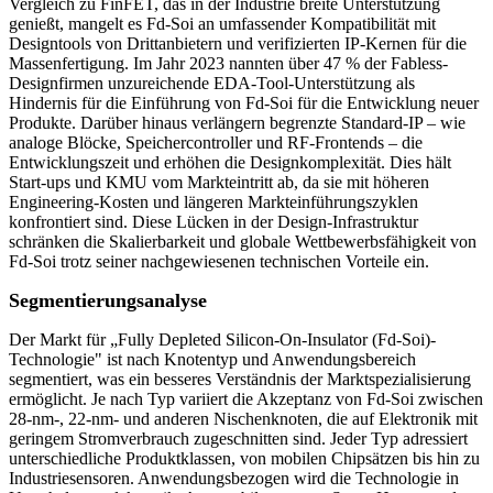
Vergleich zu FinFET, das in der Industrie breite Unterstützung
genießt, mangelt es Fd-Soi an umfassender Kompatibilität mit
Designtools von Drittanbietern und verifizierten IP-Kernen für die
Massenfertigung. Im Jahr 2023 nannten über 47 % der Fabless-
Designfirmen unzureichende EDA-Tool-Unterstützung als
Hindernis für die Einführung von Fd-Soi für die Entwicklung neuer
Produkte. Darüber hinaus verlängern begrenzte Standard-IP – wie
analoge Blöcke, Speichercontroller und RF-Frontends – die
Entwicklungszeit und erhöhen die Designkomplexität. Dies hält
Start-ups und KMU vom Markteintritt ab, da sie mit höheren
Engineering-Kosten und längeren Markteinführungszyklen
konfrontiert sind. Diese Lücken in der Design-Infrastruktur
schränken die Skalierbarkeit und globale Wettbewerbsfähigkeit von
Fd-Soi trotz seiner nachgewiesenen technischen Vorteile ein.
Segmentierungsanalyse
Der Markt für „Fully Depleted Silicon-On-Insulator (Fd-Soi)-
Technologie" ist nach Knotentyp und Anwendungsbereich
segmentiert, was ein besseres Verständnis der Marktspezialisierung
ermöglicht. Je nach Typ variiert die Akzeptanz von Fd-Soi zwischen
28-nm-, 22-nm- und anderen Nischenknoten, die auf Elektronik mit
geringem Stromverbrauch zugeschnitten sind. Jeder Typ adressiert
unterschiedliche Produktklassen, von mobilen Chipsätzen bis hin zu
Industriesensoren. Anwendungsbezogen wird die Technologie in