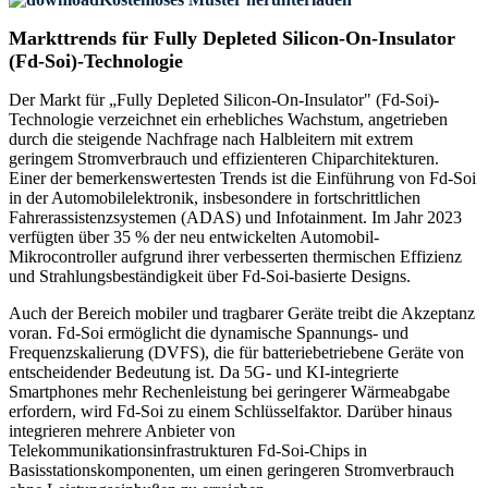
Markttrends für Fully Depleted Silicon-On-Insulator
(Fd-Soi)-Technologie
Der Markt für „Fully Depleted Silicon-On-Insulator" (Fd-Soi)-
Technologie verzeichnet ein erhebliches Wachstum, angetrieben
durch die steigende Nachfrage nach Halbleitern mit extrem
geringem Stromverbrauch und effizienteren Chiparchitekturen.
Einer der bemerkenswertesten Trends ist die Einführung von Fd-Soi
in der Automobilelektronik, insbesondere in fortschrittlichen
Fahrerassistenzsystemen (ADAS) und Infotainment. Im Jahr 2023
verfügten über 35 % der neu entwickelten Automobil-
Mikrocontroller aufgrund ihrer verbesserten thermischen Effizienz
und Strahlungsbeständigkeit über Fd-Soi-basierte Designs.
Auch der Bereich mobiler und tragbarer Geräte treibt die Akzeptanz
voran. Fd-Soi ermöglicht die dynamische Spannungs- und
Frequenzskalierung (DVFS), die für batteriebetriebene Geräte von
entscheidender Bedeutung ist. Da 5G- und KI-integrierte
Smartphones mehr Rechenleistung bei geringerer Wärmeabgabe
erfordern, wird Fd-Soi zu einem Schlüsselfaktor. Darüber hinaus
integrieren mehrere Anbieter von
Telekommunikationsinfrastrukturen Fd-Soi-Chips in
Basisstationskomponenten, um einen geringeren Stromverbrauch