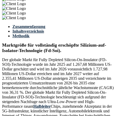
Zusammenfassung
Inhaltsverzeichnis
Methodik
Marktgröße für vollständig erschöpfte Silizium-auf-
Isolator-Technologie (Fd-Soi).
Der globale Markt für Fully Depleted Silicon-On-Insulator (FD-
SOI)-Technologie wurde im Jahr 2025 auf 1.267,68 Millionen US-
Dollar geschätzt und wird im Jahr 2026 voraussichtlich 1.727,98
Millionen US-Dollar erreichen und im Jahr 2027 weiter auf
2.355,41 Millionen US-Dollar ansteigen 2035 und verzeichnete im
prognostizierten Umsatzzeitraum von 2026 bis 2035 eine
bemerkenswerte durchschnittliche jährliche Wachstumsrate (CAGR)
von 36,31 %. Der globale Markt für Fully Depleted Silicon-On-
Insulator (FD-SOI)-Technologie beschleunigt sich aufgrund der
steigenden Nachfrage nach Ultra-Low-Power und High-
Performance rasant
Halbleiter
Chips, zunehmende Akzeptanz in der
5G-Infrastruktur, künstlicher Intelligenz, Automobilelektronik und
Internet-of-Things-Anwendungen, Fortschritte bei fortschrittlichen