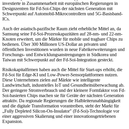
investierte in Zusammenarbeit mit europäischen Regierungen in
Designzentren für Fd-Soi-Chips der nächsten Generation mit
Schwerpunkt auf Automobil-Mikrocontrollern und 5G-Basisband-
ICs.
Auch der asiatisch-pazifische Raum zieht erhebliche Mittel an, da
Samsung seine Fd-Soi-Prozesskapazitäten auf 28-nm- und 22-nm-
Knoten erweitert, um die Märkte für mobile und tragbare Chips zu
bedienen. Über 300 Millionen US-Dollar an privaten und
öffentlichen Investitionen wurden in neue Fabrikerweiterungen und
Forschungs- und Entwicklungsanstrengungen in Südkorea und
Taiwan mit Schwerpunkt auf der Fd-Soi-Integration gesteckt.
Risikokapitalfirmen haben auch die Mittel für Start-ups erhöht, die
Fd-Soi für Edge-KI und Low-Power-Sensorplattformen nutzen.
Diese Unternehmen zielen auf Märkte wie intelligente
Landwirtschaft, industrielles IoT und Gesundheitsüberwachung ab.
Der geringere Stromverbrauch und der kleinere Formfaktor von Fd-
Soi-basierten Chips machen sie für Geräte der nächsten Generation
attraktiv. Da regionale Regierungen die Halbleiterunabhängigkeit
und die digitale Transformation vorantreiben, steht der Markt für
„Fully Depleted Silicon-On-Insulator" (Fd-Soi)-Technologie vor
einer aggressiven Skalierung und einer innovationsgetriebenen
Expansion.