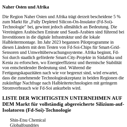
Naher Osten und Afrika
Die Region Naher Osten und Afrika trägt derzeit bescheidene 5 %
zum Markt für „Fully Depleted Silicon-On-Insulator (Fd-Soi)-
Technologie" bei, gewinnt jedoch allmählich an Bedeutung. Die
Vereinigten Arabischen Emirate und Saudi-Arabien sind führend bei
Investitionen in die digitale Infrastruktur und die lokale
Halbleitermontage. Im Jahr 2023 begannen Pilotprogramme in
diesen Ländern mit dem Testen von Fd-Soi-Chips für Smart-Grid-
Sensoren und Umweltüberwachungssysteme. Afrika beginnt, Fd-
Soi durch staatlich geförderte Smart-City-Projekte in Südafrika und
Kenia zu erforschen, wo Energieeffizienz und thermische Stabilität
von entscheidender Bedeutung sind. Während die
Fertigungskapazitäten nach wie vor begrenzt sind, wird erwartet,
dass die zunehmende Technologieakzeptanz in beiden Regionen die
zukünftige Nachfrage nach Halbleitertechnologien mit geringem
Stromverbrauch wie Fd-Soi ankurbeln wird.
LISTE DER WICHTIGSTEN UNTERNEHMEN AUF
DEM Markt für vollständig abgereicherte Silizium-auf-
Isolatoren (Fd-Soi)-Technologie
Shin-Etsu Chemical
Globalfoundries