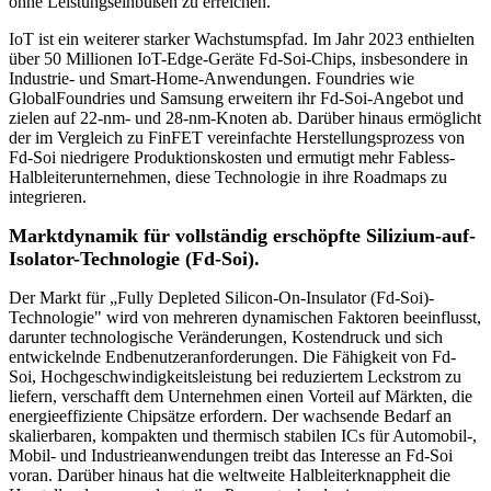
ohne Leistungseinbußen zu erreichen.
IoT ist ein weiterer starker Wachstumspfad. Im Jahr 2023 enthielten
über 50 Millionen IoT-Edge-Geräte Fd-Soi-Chips, insbesondere in
Industrie- und Smart-Home-Anwendungen. Foundries wie
GlobalFoundries und Samsung erweitern ihr Fd-Soi-Angebot und
zielen auf 22-nm- und 28-nm-Knoten ab. Darüber hinaus ermöglicht
der im Vergleich zu FinFET vereinfachte Herstellungsprozess von
Fd-Soi niedrigere Produktionskosten und ermutigt mehr Fabless-
Halbleiterunternehmen, diese Technologie in ihre Roadmaps zu
integrieren.
Marktdynamik für vollständig erschöpfte Silizium-auf-
Isolator-Technologie (Fd-Soi).
Der Markt für „Fully Depleted Silicon-On-Insulator (Fd-Soi)-
Technologie" wird von mehreren dynamischen Faktoren beeinflusst,
darunter technologische Veränderungen, Kostendruck und sich
entwickelnde Endbenutzeranforderungen. Die Fähigkeit von Fd-
Soi, Hochgeschwindigkeitsleistung bei reduziertem Leckstrom zu
liefern, verschafft dem Unternehmen einen Vorteil auf Märkten, die
energieeffiziente Chipsätze erfordern. Der wachsende Bedarf an
skalierbaren, kompakten und thermisch stabilen ICs für Automobil-,
Mobil- und Industrieanwendungen treibt das Interesse an Fd-Soi
voran. Darüber hinaus hat die weltweite Halbleiterknappheit die