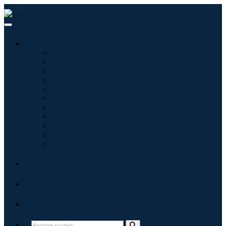
Branchen
Tecnologie dell'informazione
Assistenza sanitaria
Macchinari e attrezzature
Automotive e trasporti
Cibo e bevande
Energia e potenza
Aerospaziale e difesa
Agricoltura
Prodotti chimici e materiali
Architettura
Beni di consumo
Blogs
Über uns
Kontakt