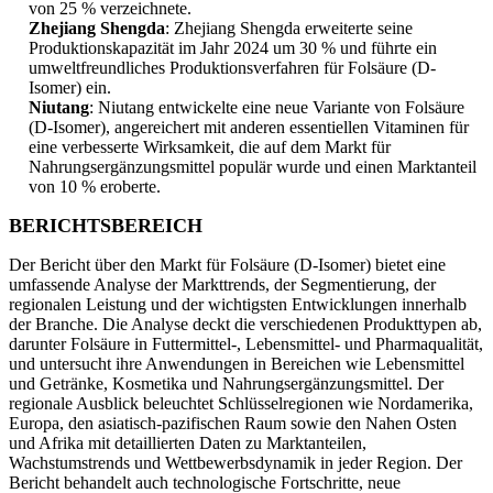
von 25 % verzeichnete.
Zhejiang Shengda
: Zhejiang Shengda erweiterte seine
Produktionskapazität im Jahr 2024 um 30 % und führte ein
umweltfreundliches Produktionsverfahren für Folsäure (D-
Isomer) ein.
Niutang
: Niutang entwickelte eine neue Variante von Folsäure
(D-Isomer), angereichert mit anderen essentiellen Vitaminen für
eine verbesserte Wirksamkeit, die auf dem Markt für
Nahrungsergänzungsmittel populär wurde und einen Marktanteil
von 10 % eroberte.
BERICHTSBEREICH
Der Bericht über den Markt für Folsäure (D-Isomer) bietet eine
umfassende Analyse der Markttrends, der Segmentierung, der
regionalen Leistung und der wichtigsten Entwicklungen innerhalb
der Branche. Die Analyse deckt die verschiedenen Produkttypen ab,
darunter Folsäure in Futtermittel-, Lebensmittel- und Pharmaqualität,
und untersucht ihre Anwendungen in Bereichen wie Lebensmittel
und Getränke, Kosmetika und Nahrungsergänzungsmittel. Der
regionale Ausblick beleuchtet Schlüsselregionen wie Nordamerika,
Europa, den asiatisch-pazifischen Raum sowie den Nahen Osten
und Afrika mit detaillierten Daten zu Marktanteilen,
Wachstumstrends und Wettbewerbsdynamik in jeder Region. Der
Bericht behandelt auch technologische Fortschritte, neue