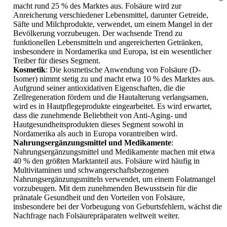
macht rund 25 % des Marktes aus. Folsäure wird zur
Anreicherung verschiedener Lebensmittel, darunter Getreide,
Säfte und Milchprodukte, verwendet, um einem Mangel in der
Bevölkerung vorzubeugen. Der wachsende Trend zu
funktionellen Lebensmitteln und angereicherten Getränken,
insbesondere in Nordamerika und Europa, ist ein wesentlicher
Treiber für dieses Segment.
Kosmetik
: Die kosmetische Anwendung von Folsäure (D-
Isomer) nimmt stetig zu und macht etwa 10 % des Marktes aus.
Aufgrund seiner antioxidativen Eigenschaften, die die
Zellregeneration fördern und die Hautalterung verlangsamen,
wird es in Hautpflegeprodukte eingearbeitet. Es wird erwartet,
dass die zunehmende Beliebtheit von Anti-Aging- und
Hautgesundheitsprodukten dieses Segment sowohl in
Nordamerika als auch in Europa vorantreiben wird.
Nahrungsergänzungsmittel und Medikamente
:
Nahrungsergänzungsmittel und Medikamente machen mit etwa
40 % den größten Marktanteil aus. Folsäure wird häufig in
Multivitaminen und schwangerschaftsbezogenen
Nahrungsergänzungsmitteln verwendet, um einem Folatmangel
vorzubeugen. Mit dem zunehmenden Bewusstsein für die
pränatale Gesundheit und den Vorteilen von Folsäure,
insbesondere bei der Vorbeugung von Geburtsfehlern, wächst die
Nachfrage nach Folsäurepräparaten weltweit weiter.