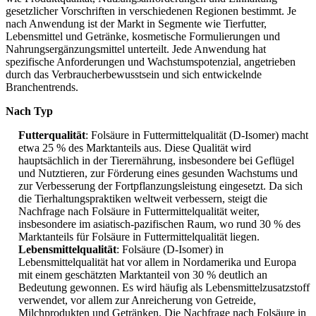
gesetzlicher Vorschriften in verschiedenen Regionen bestimmt. Je
nach Anwendung ist der Markt in Segmente wie Tierfutter,
Lebensmittel und Getränke, kosmetische Formulierungen und
Nahrungsergänzungsmittel unterteilt. Jede Anwendung hat
spezifische Anforderungen und Wachstumspotenzial, angetrieben
durch das Verbraucherbewusstsein und sich entwickelnde
Branchentrends.
Nach Typ
Futterqualität
: Folsäure in Futtermittelqualität (D-Isomer) macht
etwa 25 % des Marktanteils aus. Diese Qualität wird
hauptsächlich in der Tierernährung, insbesondere bei Geflügel
und Nutztieren, zur Förderung eines gesunden Wachstums und
zur Verbesserung der Fortpflanzungsleistung eingesetzt. Da sich
die Tierhaltungspraktiken weltweit verbessern, steigt die
Nachfrage nach Folsäure in Futtermittelqualität weiter,
insbesondere im asiatisch-pazifischen Raum, wo rund 30 % des
Marktanteils für Folsäure in Futtermittelqualität liegen.
Lebensmittelqualität
: Folsäure (D-Isomer) in
Lebensmittelqualität hat vor allem in Nordamerika und Europa
mit einem geschätzten Marktanteil von 30 % deutlich an
Bedeutung gewonnen. Es wird häufig als Lebensmittelzusatzstoff
verwendet, vor allem zur Anreicherung von Getreide,
Milchprodukten und Getränken. Die Nachfrage nach Folsäure in