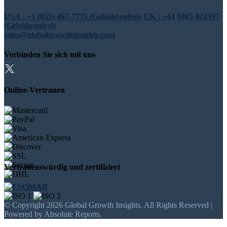
USA : +1 (855) 467-7775 (Gebührenfrei)
UK : +44 8085 022397
(Gebührenfrei)
sales@globalgrowthinsights.com
Verbinden Sie sich mit uns
Online-Vertrauen
Vertrauenswürdig und zertifiziert
© Copyright 2026 Global Growth Insights. All Rights Reserved |
Powered by Absolute Reports.