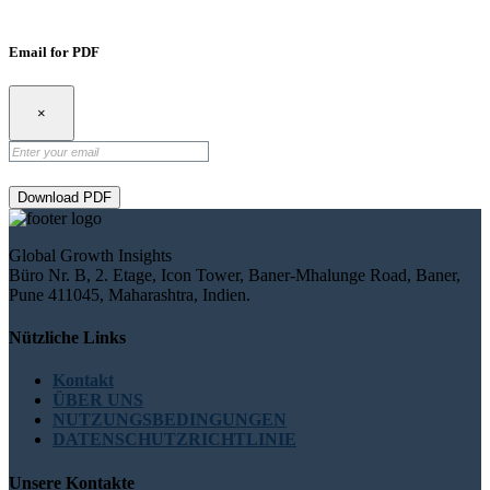
Email for PDF
×
Download PDF
Global Growth Insights
Büro Nr. B, 2. Etage, Icon Tower, Baner-Mhalunge Road, Baner,
Pune 411045, Maharashtra, Indien.
Nützliche Links
Kontakt
ÜBER UNS
NUTZUNGSBEDINGUNGEN
DATENSCHUTZRICHTLINIE
Unsere Kontakte