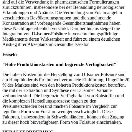
sind auf die Verwendung in pharmazeutischen Formulierungen
zurückzuführen, insbesondere bei der Behandlung neurologischer
Erkrankungen und Anämie. Die Verbreitung von Folatmangel in
verschiedenen Bevölkerungsgruppen und die zunehmende
Konzentration auf vorbeugende Gesundheitsmaßnahmen haben
diese Nachfrage erheblich verstärkt. Darüber hinaus steigert die
Integration von D-Isomer-Folsäure in verschreibungspflichtige
Medikamente deren Wirksamkeit und führt zu einem deutlichen
Anstieg ihrer Akzeptanz im Gesundheitssektor.
Fesseln
"Hohe Produktionskosten und begrenzte Verfügbarkeit"
Die hohen Kosten für die Herstellung von D-Isomer-Folsäure sind
ein Haupthindernis für ihre weitverbreitete Einführung. Ungefähr 20
% des Marktes sind von den höheren Produktionskosten betroffen,
die mit der Extraktion und Synthese der D-Isomer-Variante
verbunden sind. Die begrenzte Verfügbarkeit von Rohstoffen und
die komplexen Herstellungsprozesse tragen zu den
Preisunterschieden bei und machen Folsäure im Vergleich zur
regulären Form von Folsäure weniger erschwinglich. Diese
Faktoren, insbesondere in Schwellenländern, können den Zugang
zu dieser hoch bioverfügbaren Form von Folsäure einschränken.