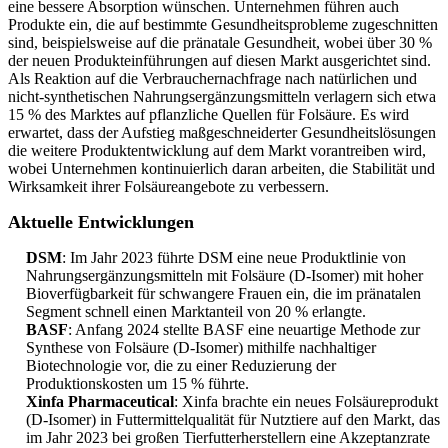
eine bessere Absorption wünschen. Unternehmen führen auch
Produkte ein, die auf bestimmte Gesundheitsprobleme zugeschnitten
sind, beispielsweise auf die pränatale Gesundheit, wobei über 30 %
der neuen Produkteinführungen auf diesen Markt ausgerichtet sind.
Als Reaktion auf die Verbrauchernachfrage nach natürlichen und
nicht-synthetischen Nahrungsergänzungsmitteln verlagern sich etwa
15 % des Marktes auf pflanzliche Quellen für Folsäure. Es wird
erwartet, dass der Aufstieg maßgeschneiderter Gesundheitslösungen
die weitere Produktentwicklung auf dem Markt vorantreiben wird,
wobei Unternehmen kontinuierlich daran arbeiten, die Stabilität und
Wirksamkeit ihrer Folsäureangebote zu verbessern.
Aktuelle Entwicklungen
DSM
: Im Jahr 2023 führte DSM eine neue Produktlinie von
Nahrungsergänzungsmitteln mit Folsäure (D-Isomer) mit hoher
Bioverfügbarkeit für schwangere Frauen ein, die im pränatalen
Segment schnell einen Marktanteil von 20 % erlangte.
BASF
: Anfang 2024 stellte BASF eine neuartige Methode zur
Synthese von Folsäure (D-Isomer) mithilfe nachhaltiger
Biotechnologie vor, die zu einer Reduzierung der
Produktionskosten um 15 % führte.
Xinfa Pharmaceutical
: Xinfa brachte ein neues Folsäureprodukt
(D-Isomer) in Futtermittelqualität für Nutztiere auf den Markt, das
im Jahr 2023 bei großen Tierfutterherstellern eine Akzeptanzrate