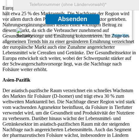
Europa ist einer der größten Märkte für Folsäure (D-Isomer) und
hält etwa 25 % des Marktanteils. Die Nachfrage der Region wird
Absenden
vor allem durch den Pharma- und Lebensmittelsektor getrieben.
Nahrungsergänzungsmittel leisten einen wichtigen Beitrag zu
diesem Markt, da sich die Verbraucher zunehmend auf
Gesundheitsvorsorge und Ernährung konzentrieren. Im Zuge des
Wir gewährleisten vollständige Vertraulichkeit Ihrer persönlichen Daten.
Datenschutz
allgemeinen Trends hin zu einer gesünderen Ernährung verzeichnet
der europäische Markt auch eine Zunahme angereicherter
Lebensmittel wie Cerealien und Getränke. Der Gesundheitssektor in
Europa entwickelt sich weiter, wobei der Schwerpunkt stärker auf
der Schwangerschaftsvorsorge liegt, was die Nachfrage nach
Folsäure weiter erhöht.
Asien-Pazifik
Der asiatisch-pazifische Raum verzeichnet ein schnelles Wachstum
des Marktes für Folsäure (D-Isomer) und trägt etwa 30 % zum
weltweiten Marktanteil bei. Die Nachfrage dieser Region wird stark
vom wachsenden Agrarsektor beeinflusst, da Folsäure in Tierfutter
verwendet wird, um die Gesundheit und Produktivität der Nutztiere
zu verbessern. Darüber hinaus wächst der Lebensmittel- und
Getränkesektor im asiatisch-pazifischen Raum mit der steigenden
Nachfrage nach angereicherten Lebensmitteln. Auch das Segment
der pharmazeutischen Folsäure wächst, insbesondere in Ländern