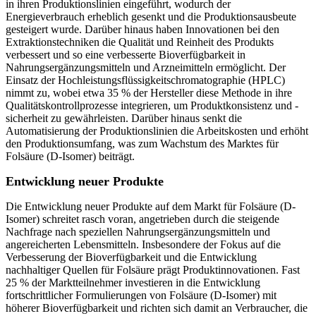
in ihren Produktionslinien eingeführt, wodurch der
Energieverbrauch erheblich gesenkt und die Produktionsausbeute
gesteigert wurde. Darüber hinaus haben Innovationen bei den
Extraktionstechniken die Qualität und Reinheit des Produkts
verbessert und so eine verbesserte Bioverfügbarkeit in
Nahrungsergänzungsmitteln und Arzneimitteln ermöglicht. Der
Einsatz der Hochleistungsflüssigkeitschromatographie (HPLC)
nimmt zu, wobei etwa 35 % der Hersteller diese Methode in ihre
Qualitätskontrollprozesse integrieren, um Produktkonsistenz und -
sicherheit zu gewährleisten. Darüber hinaus senkt die
Automatisierung der Produktionslinien die Arbeitskosten und erhöht
den Produktionsumfang, was zum Wachstum des Marktes für
Folsäure (D-Isomer) beiträgt.
Entwicklung neuer Produkte
Die Entwicklung neuer Produkte auf dem Markt für Folsäure (D-
Isomer) schreitet rasch voran, angetrieben durch die steigende
Nachfrage nach speziellen Nahrungsergänzungsmitteln und
angereicherten Lebensmitteln. Insbesondere der Fokus auf die
Verbesserung der Bioverfügbarkeit und die Entwicklung
nachhaltiger Quellen für Folsäure prägt Produktinnovationen. Fast
25 % der Marktteilnehmer investieren in die Entwicklung
fortschrittlicher Formulierungen von Folsäure (D-Isomer) mit
höherer Bioverfügbarkeit und richten sich damit an Verbraucher, die