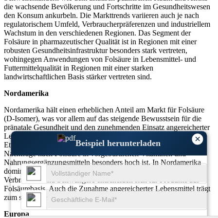
die wachsende Bevölkerung und Fortschritte im Gesundheitswesen
den Konsum ankurbeln. Die Markttrends variieren auch je nach
regulatorischem Umfeld, Verbraucherpräferenzen und industriellem
Wachstum in den verschiedenen Regionen. Das Segment der
Folsäure in pharmazeutischer Qualität ist in Regionen mit einer
robusten Gesundheitsinfrastruktur besonders stark vertreten,
wohingegen Anwendungen von Folsäure in Lebensmittel- und
Futtermittelqualität in Regionen mit einer starken
landwirtschaftlichen Basis stärker vertreten sind.
Nordamerika
Nordamerika hält einen erheblichen Anteil am Markt für Folsäure
(D-Isomer), was vor allem auf das steigende Bewusstsein für die
pränatale Gesundheit und den zunehmenden Einsatz angereicherter
Lebensmittel und Nahrungsergänzungsmittel zurückzuführen ist.
×
Beispiel herunterladen
Etwa 30 % des Marktanteils entfallen auf diese Region, wobei die
Nachfrage nach Folsäure in vorgeburtlichen Vitaminen und
Nahrungsergänzungsmitteln besonders hoch ist. In Nordamerika
dominiert das Pharmasegment, immer mehr gesundheitsbewusste
Verbraucher und Schwangere entscheiden sich für Produkte auf
Folsäurebasis. Auch die Zunahme angereicherter Lebensmittel trägt
zum steigenden Folsäureverbrauch in der Region bei.
Europa