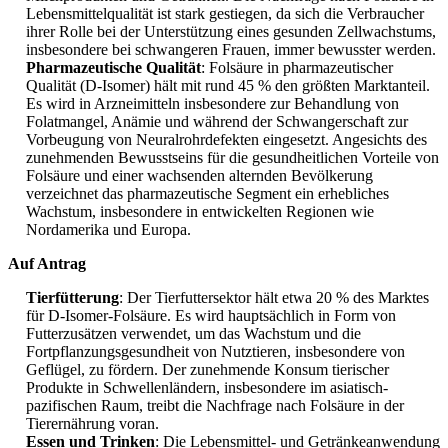
Lebensmittelqualität ist stark gestiegen, da sich die Verbraucher
ihrer Rolle bei der Unterstützung eines gesunden Zellwachstums,
insbesondere bei schwangeren Frauen, immer bewusster werden.
Pharmazeutische Qualität
: Folsäure in pharmazeutischer
Qualität (D-Isomer) hält mit rund 45 % den größten Marktanteil.
Es wird in Arzneimitteln insbesondere zur Behandlung von
Folatmangel, Anämie und während der Schwangerschaft zur
Vorbeugung von Neuralrohrdefekten eingesetzt. Angesichts des
zunehmenden Bewusstseins für die gesundheitlichen Vorteile von
Folsäure und einer wachsenden alternden Bevölkerung
verzeichnet das pharmazeutische Segment ein erhebliches
Wachstum, insbesondere in entwickelten Regionen wie
Nordamerika und Europa.
Auf Antrag
Tierfütterung
: Der Tierfuttersektor hält etwa 20 % des Marktes
für D-Isomer-Folsäure. Es wird hauptsächlich in Form von
Futterzusätzen verwendet, um das Wachstum und die
Fortpflanzungsgesundheit von Nutztieren, insbesondere von
Geflügel, zu fördern. Der zunehmende Konsum tierischer
Produkte in Schwellenländern, insbesondere im asiatisch-
pazifischen Raum, treibt die Nachfrage nach Folsäure in der
Tierernährung voran.
Essen und Trinken
: Die Lebensmittel- und Getränkeanwendung