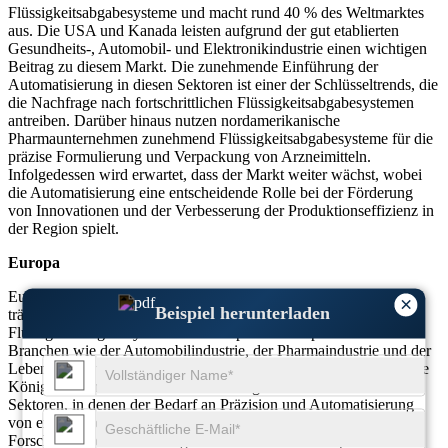
Flüssigkeitsabgabesysteme und macht rund 40 % des Weltmarktes
aus. Die USA und Kanada leisten aufgrund der gut etablierten
Gesundheits-, Automobil- und Elektronikindustrie einen wichtigen
Beitrag zu diesem Markt. Die zunehmende Einführung der
Automatisierung in diesen Sektoren ist einer der Schlüsseltrends, die
die Nachfrage nach fortschrittlichen Flüssigkeitsabgabesystemen
antreiben. Darüber hinaus nutzen nordamerikanische
Pharmaunternehmen zunehmend Flüssigkeitsabgabesysteme für die
präzise Formulierung und Verpackung von Arzneimitteln.
Infolgedessen wird erwartet, dass der Markt weiter wächst, wobei
die Automatisierung eine entscheidende Rolle bei der Förderung
von Innovationen und der Verbesserung der Produktionseffizienz in
der Region spielt.
Europa
Europa ist ein wichtiger Markt für Flüssigkeitsabgabesysteme und
×
Beispiel herunterladen
trägt etwa 30 % des Weltmarktanteils bei. Die Nachfrage nach
Flüssigkeitsabgabesystemen in Europa wird hauptsächlich von
Branchen wie der Automobilindustrie, der Pharmaindustrie und der
Lebensmittelverarbeitung angetrieben. Deutschland, das Vereinigte
Königreich und Frankreich sind wichtige Akteure in diesen
Sektoren, in denen der Bedarf an Präzision und Automatisierung
von entscheidender Bedeutung ist. Mit steigenden Investitionen in
Forschung und Entwicklung konzentrieren sich europäische