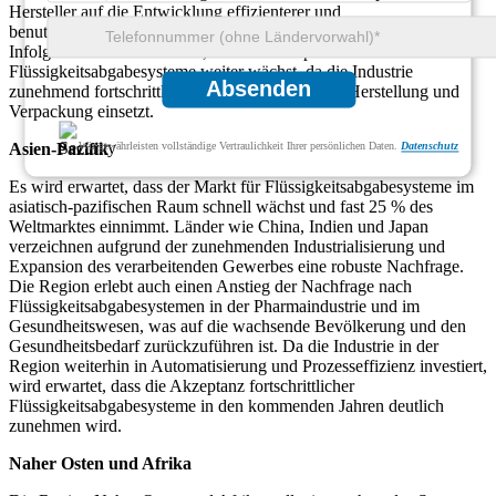
Hersteller auf die Entwicklung effizienterer und
benutzerfreundlicherer Flüssigkeitsdosierungslösungen.
Infolgedessen wird erwartet, dass der europäische Markt für
Flüssigkeitsabgabesysteme weiter wächst, da die Industrie
Absenden
zunehmend fortschrittliche Technologien für die Herstellung und
Verpackung einsetzt.
Asien-Pazifik
Wir gewährleisten vollständige Vertraulichkeit Ihrer persönlichen Daten.
Datenschutz
Es wird erwartet, dass der Markt für Flüssigkeitsabgabesysteme im
asiatisch-pazifischen Raum schnell wächst und fast 25 % des
Weltmarktes einnimmt. Länder wie China, Indien und Japan
verzeichnen aufgrund der zunehmenden Industrialisierung und
Expansion des verarbeitenden Gewerbes eine robuste Nachfrage.
Die Region erlebt auch einen Anstieg der Nachfrage nach
Flüssigkeitsabgabesystemen in der Pharmaindustrie und im
Gesundheitswesen, was auf die wachsende Bevölkerung und den
Gesundheitsbedarf zurückzuführen ist. Da die Industrie in der
Region weiterhin in Automatisierung und Prozesseffizienz investiert,
wird erwartet, dass die Akzeptanz fortschrittlicher
Flüssigkeitsabgabesysteme in den kommenden Jahren deutlich
zunehmen wird.
Naher Osten und Afrika