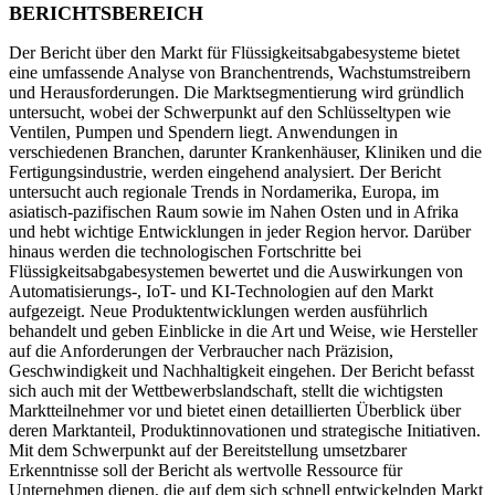
BERICHTSBEREICH
Der Bericht über den Markt für Flüssigkeitsabgabesysteme bietet
eine umfassende Analyse von Branchentrends, Wachstumstreibern
und Herausforderungen. Die Marktsegmentierung wird gründlich
untersucht, wobei der Schwerpunkt auf den Schlüsseltypen wie
Ventilen, Pumpen und Spendern liegt. Anwendungen in
verschiedenen Branchen, darunter Krankenhäuser, Kliniken und die
Fertigungsindustrie, werden eingehend analysiert. Der Bericht
untersucht auch regionale Trends in Nordamerika, Europa, im
asiatisch-pazifischen Raum sowie im Nahen Osten und in Afrika
und hebt wichtige Entwicklungen in jeder Region hervor. Darüber
hinaus werden die technologischen Fortschritte bei
Flüssigkeitsabgabesystemen bewertet und die Auswirkungen von
Automatisierungs-, IoT- und KI-Technologien auf den Markt
aufgezeigt. Neue Produktentwicklungen werden ausführlich
behandelt und geben Einblicke in die Art und Weise, wie Hersteller
auf die Anforderungen der Verbraucher nach Präzision,
Geschwindigkeit und Nachhaltigkeit eingehen. Der Bericht befasst
sich auch mit der Wettbewerbslandschaft, stellt die wichtigsten
Marktteilnehmer vor und bietet einen detaillierten Überblick über
deren Marktanteil, Produktinnovationen und strategische Initiativen.
Mit dem Schwerpunkt auf der Bereitstellung umsetzbarer
Erkenntnisse soll der Bericht als wertvolle Ressource für
Unternehmen dienen, die auf dem sich schnell entwickelnden Markt