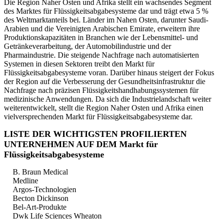
Die Region Naher Osten und Afrika stellt ein wachsendes Segment
des Marktes für Flüssigkeitsabgabesysteme dar und trägt etwa 5 %
des Weltmarktanteils bei. Länder im Nahen Osten, darunter Saudi-
Arabien und die Vereinigten Arabischen Emirate, erweitern ihre
Produktionskapazitäten in Branchen wie der Lebensmittel- und
Getränkeverarbeitung, der Automobilindustrie und der
Pharmaindustrie. Die steigende Nachfrage nach automatisierten
Systemen in diesen Sektoren treibt den Markt für
Flüssigkeitsabgabesysteme voran. Darüber hinaus steigert der Fokus
der Region auf die Verbesserung der Gesundheitsinfrastruktur die
Nachfrage nach präzisen Flüssigkeitshandhabungssystemen für
medizinische Anwendungen. Da sich die Industrielandschaft weiter
weiterentwickelt, stellt die Region Naher Osten und Afrika einen
vielversprechenden Markt für Flüssigkeitsabgabesysteme dar.
LISTE DER WICHTIGSTEN PROFILIERTEN
UNTERNEHMEN AUF DEM Markt für
Flüssigkeitsabgabesysteme
B. Braun Medical
Medline
Argos-Technologien
Becton Dickinson
Bel-Art-Produkte
Dwk Life Sciences Wheaton