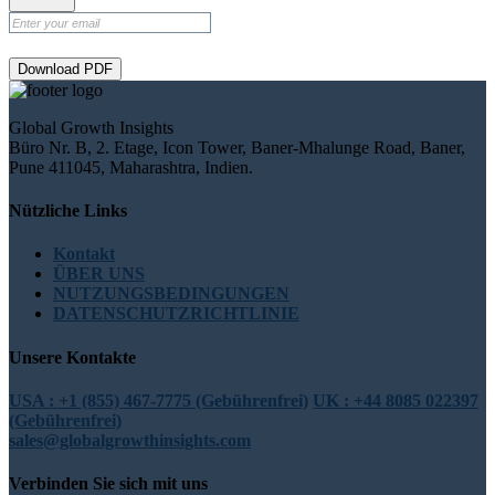
Download PDF
Global Growth Insights
Büro Nr. B, 2. Etage, Icon Tower, Baner-Mhalunge Road, Baner,
Pune 411045, Maharashtra, Indien.
Nützliche Links
Kontakt
ÜBER UNS
NUTZUNGSBEDINGUNGEN
DATENSCHUTZRICHTLINIE
Unsere Kontakte
USA : +1 (855) 467-7775 (Gebührenfrei)
UK : +44 8085 022397
(Gebührenfrei)
sales@globalgrowthinsights.com
Verbinden Sie sich mit uns