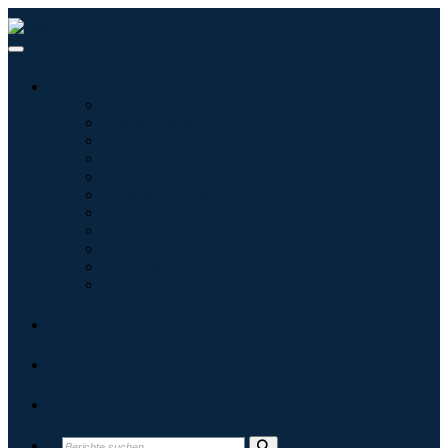
Branchen
Tecnologie dell'informazione
Assistenza sanitaria
Macchinari e attrezzature
Automotive e trasporti
Cibo e bevande
Energia e potenza
Aerospaziale e difesa
Agricoltura
Prodotti chimici e materiali
Architettura
Beni di consumo
Blogs
Über uns
Kontakt