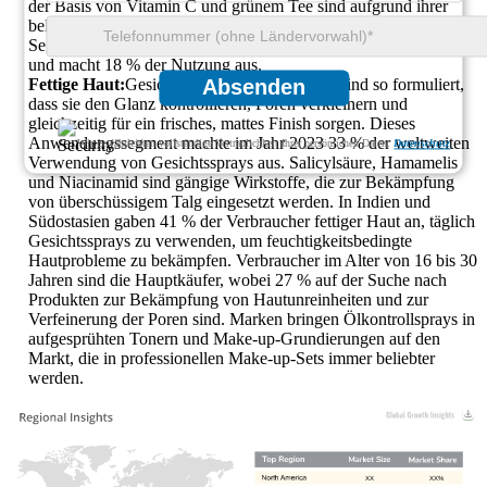
der Basis von Vitamin C und grünem Tee sind aufgrund ihrer
belebenden Wirkung auf die Haut beliebte Optionen. Dieses
Segment verzeichnet auch im Männerpflegemarkt ein Wachstum
und macht 18 % der Nutzung aus.
Fettige Haut:
Gesichtssprays für fettige Haut sind so formuliert,
Absenden
dass sie den Glanz kontrollieren, Poren verkleinern und
gleichzeitig für ein frisches, mattes Finish sorgen. Dieses
Anwendungssegment machte im Jahr 2023 33 % der weltweiten
Wir gewährleisten vollständige Vertraulichkeit Ihrer persönlichen Daten.
Datenschutz
Verwendung von Gesichtssprays aus. Salicylsäure, Hamamelis
und Niacinamid sind gängige Wirkstoffe, die zur Bekämpfung
von überschüssigem Talg eingesetzt werden. In Indien und
Südostasien gaben 41 % der Verbraucher fettiger Haut an, täglich
Gesichtssprays zu verwenden, um feuchtigkeitsbedingte
Hautprobleme zu bekämpfen. Verbraucher im Alter von 16 bis 30
Jahren sind die Hauptkäufer, wobei 27 % auf der Suche nach
Produkten zur Bekämpfung von Hautunreinheiten und zur
Verfeinerung der Poren sind. Marken bringen Ölkontrollsprays in
aufgesprühten Tonern und Make-up-Grundierungen auf den
Markt, die in professionellen Make-up-Sets immer beliebter
werden.
XX
XX%