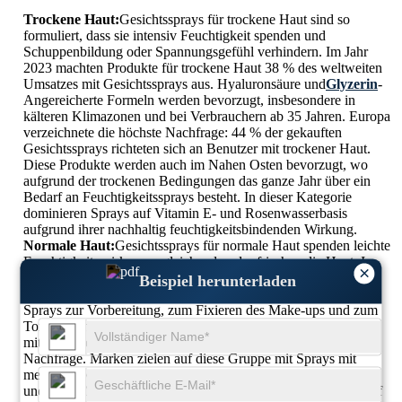
Trockene Haut:
Gesichtssprays für trockene Haut sind so
formuliert, dass sie intensiv Feuchtigkeit spenden und
Schuppenbildung oder Spannungsgefühl verhindern. Im Jahr
2023 machten Produkte für trockene Haut 38 % des weltweiten
Umsatzes mit Gesichtssprays aus. Hyaluronsäure und
Glyzerin
-
Angereicherte Formeln werden bevorzugt, insbesondere in
kälteren Klimazonen und bei Verbrauchern ab 35 Jahren. Europa
verzeichnete die höchste Nachfrage: 44 % der gekauften
Gesichtssprays richteten sich an Benutzer mit trockener Haut.
Diese Produkte werden auch im Nahen Osten bevorzugt, wo
aufgrund der trockenen Bedingungen das ganze Jahr über ein
Bedarf an Feuchtigkeitssprays besteht. In dieser Kategorie
dominieren Sprays auf Vitamin E- und Rosenwasserbasis
aufgrund ihrer nachhaltig feuchtigkeitsbindenden Wirkung.
Normale Haut:
Gesichtssprays für normale Haut spenden leichte
Feuchtigkeit, wirken ausgleichend und erfrischen die Haut. Im
×
Jahr 2023 hielt dieses Segment etwa 29 % des Marktanteils.
Beispiel herunterladen
Verbraucher mit normaler Haut suchen häufig nach All-in-One-
Sprays zur Vorbereitung, zum Fixieren des Make-ups und zum
Tonen nach der Reinigung. Der asiatisch-pazifische Raum war
mit 36 ​​% des Umsatzes in dieser Kategorie führend bei der
Nachfrage. Marken zielen auf diese Gruppe mit Sprays mit
mehreren Vorteilen ab, die Lichtschutzfaktor, Pflanzenextrakte
und Anti-Müdigkeits-Wirkungen enthalten. Formulierungen auf