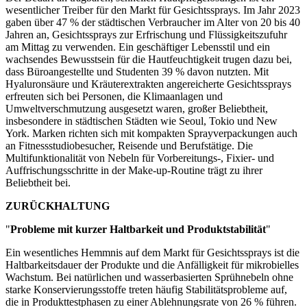
wesentlicher Treiber für den Markt für Gesichtssprays. Im Jahr 2023
gaben über 47 % der städtischen Verbraucher im Alter von 20 bis 40
Jahren an, Gesichtssprays zur Erfrischung und Flüssigkeitszufuhr
am Mittag zu verwenden. Ein geschäftiger Lebensstil und ein
wachsendes Bewusstsein für die Hautfeuchtigkeit trugen dazu bei,
dass Büroangestellte und Studenten 39 % davon nutzten. Mit
Hyaluronsäure und Kräuterextrakten angereicherte Gesichtssprays
erfreuten sich bei Personen, die Klimaanlagen und
Umweltverschmutzung ausgesetzt waren, großer Beliebtheit,
insbesondere in städtischen Städten wie Seoul, Tokio und New
York. Marken richten sich mit kompakten Sprayverpackungen auch
an Fitnessstudiobesucher, Reisende und Berufstätige. Die
Multifunktionalität von Nebeln für Vorbereitungs-, Fixier- und
Auffrischungsschritte in der Make-up-Routine trägt zu ihrer
Beliebtheit bei.
ZURÜCKHALTUNG
"
Probleme mit kurzer Haltbarkeit und Produktstabilität
"
Ein wesentliches Hemmnis auf dem Markt für Gesichtssprays ist die
Haltbarkeitsdauer der Produkte und die Anfälligkeit für mikrobielles
Wachstum. Bei natürlichen und wasserbasierten Sprühnebeln ohne
starke Konservierungsstoffe treten häufig Stabilitätsprobleme auf,
die in Produkttestphasen zu einer Ablehnungsrate von 26 % führen.