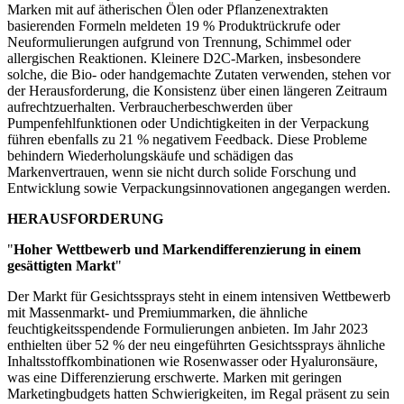
Marken mit auf ätherischen Ölen oder Pflanzenextrakten
basierenden Formeln meldeten 19 % Produktrückrufe oder
Neuformulierungen aufgrund von Trennung, Schimmel oder
allergischen Reaktionen. Kleinere D2C-Marken, insbesondere
solche, die Bio- oder handgemachte Zutaten verwenden, stehen vor
der Herausforderung, die Konsistenz über einen längeren Zeitraum
aufrechtzuerhalten. Verbraucherbeschwerden über
Pumpenfehlfunktionen oder Undichtigkeiten in der Verpackung
führen ebenfalls zu 21 % negativem Feedback. Diese Probleme
behindern Wiederholungskäufe und schädigen das
Markenvertrauen, wenn sie nicht durch solide Forschung und
Entwicklung sowie Verpackungsinnovationen angegangen werden.
HERAUSFORDERUNG
"
Hoher Wettbewerb und Markendifferenzierung in einem
gesättigten Markt
"
Der Markt für Gesichtssprays steht in einem intensiven Wettbewerb
mit Massenmarkt- und Premiummarken, die ähnliche
feuchtigkeitsspendende Formulierungen anbieten. Im Jahr 2023
enthielten über 52 % der neu eingeführten Gesichtssprays ähnliche
Inhaltsstoffkombinationen wie Rosenwasser oder Hyaluronsäure,
was eine Differenzierung erschwerte. Marken mit geringen
Marketingbudgets hatten Schwierigkeiten, im Regal präsent zu sein