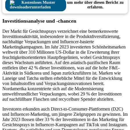
Kostenloses Muster
um mehr über diesen Bericht zu
herunterladen
erfahren.
Investitionsanalyse und -chancen
Der Markt für Gesichtssprays verzeichnet eine bemerkenswerte
Investitionsaktivität, insbesondere in die Produktdiversifizierung,
nachhaltige Verpackungen und Influencer-basierte
Marketingkampagnen. Im Jahr 2023 investierten Schönheitsmarken
weltweit über 310 Millionen US-Dollar in die Erweiterung ihrer
feuchtigkeitsorientierten Hautpflegelinien, wobei Gesichtssprays
dieses Wachstum anführten. Auf den asiatisch-pazifischen Raum
entfielen über 42 % dieser Investitionen, was auf die hohe F&E-
Aktivität in Südkorea und Japan zurückzuführen ist. Marken wie
Laneige und Tatcha stellten erhebliche Mittel für die Entwicklung
von Inhaltsstoffen und Verpackungsinnovationen bereit.
Nordamerika konzentrierte sich auf die Modernisierung
umweltfreundlicher Verpackungen, wobei 29 % der Investitionen
auf nachfüllbare Flaschen und recycelbare Spender abzielten.
Investoren erkunden auch Direct-to-Consumer-Plattformen (D2C)
und Influencer-Marketing, um jüngere Zielgruppen zu gewinnen. Im
Jahr 2023 flossen über 33 % der Investitionen in das Marketing für
Gesichtssprays in Influencer-Kampagnen auf TikTok und Instagram.
Startups, die natürliche und von Dermatologen zugelassene Sprays