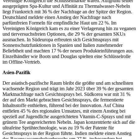
Vereinigte Königreich die Schlüsselmärkte waren. Aufgrund seiner
ausgeprägten Spa-Kultur und Affinität zu Thermalwasser-Nebeln
liegt Frankreich mit 36 ​​% der Nachfrage an der Spitze der Region.
Deutschland meldete einen Anstieg der Nachfrage nach
parfümfreien Formeln für empfindliche Haut um 22 %. Im
Vereinigten Königreich kam es zu einer Verlagerung hin zu veganen
und tierversuchsfreien Optionen, die 29 % der gesamten SKUs
ausmachen. In Südeuropa erfreuten sich Gesichtssprays mit
Sonnenschutzfunktionen in Spanien und Italien zunehmender
Beliebtheit und machten 17 % der neuen Produkteinführungen aus.
Einzelhändler wie Boots und Douglas spielten eine Schlüsselrolle
im Offline-Vertrieb.
Asien-Pazifik
Der asiatisch-pazifische Raum bleibt die größte und am schnellsten
wachsende Region und trägt im Jahr 2023 über 39 % der gesamten
Marktnachfrage nach Gesichtssprays bei. Südkorea war mit 31 %
der auf den Markt gebrachten Gesichtssprays, die fermentierte
Inhaltsstoffe enthielten, führend bei der Innovation. Auf China
entfielen 45 % des regionalen Umsatzes, mit einem Anstieg bei
speziell auf Jugendliche ausgerichteten Vitamin-C-Sprays und mit
grünem Tee angereicherten Nebeln. Japan konzentrierte sich auf die
ultrafeine Sprühtechnologie, was zu 19 % der Patente für
Gesichtssprays in der Region führte. Indien meldete einen Anstieg
des Rosenwassernebelverbrauchs um 27 %, insbesondere bei