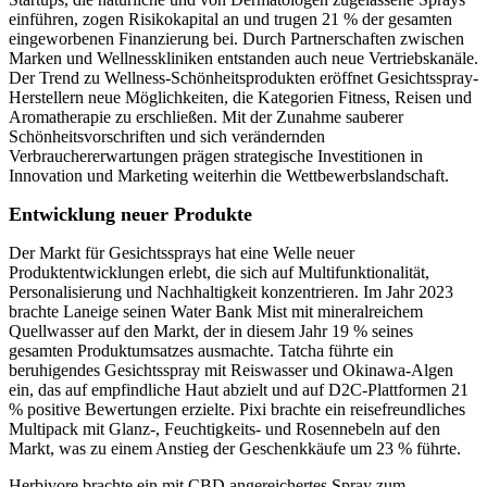
einführen, zogen Risikokapital an und trugen 21 % der gesamten
eingeworbenen Finanzierung bei. Durch Partnerschaften zwischen
Marken und Wellnesskliniken entstanden auch neue Vertriebskanäle.
Der Trend zu Wellness-Schönheitsprodukten eröffnet Gesichtsspray-
Herstellern neue Möglichkeiten, die Kategorien Fitness, Reisen und
Aromatherapie zu erschließen. Mit der Zunahme sauberer
Schönheitsvorschriften und sich verändernden
Verbrauchererwartungen prägen strategische Investitionen in
Innovation und Marketing weiterhin die Wettbewerbslandschaft.
Entwicklung neuer Produkte
Der Markt für Gesichtssprays hat eine Welle neuer
Produktentwicklungen erlebt, die sich auf Multifunktionalität,
Personalisierung und Nachhaltigkeit konzentrieren. Im Jahr 2023
brachte Laneige seinen Water Bank Mist mit mineralreichem
Quellwasser auf den Markt, der in diesem Jahr 19 % seines
gesamten Produktumsatzes ausmachte. Tatcha führte ein
beruhigendes Gesichtsspray mit Reiswasser und Okinawa-Algen
ein, das auf empfindliche Haut abzielt und auf D2C-Plattformen 21
% positive Bewertungen erzielte. Pixi brachte ein reisefreundliches
Multipack mit Glanz-, Feuchtigkeits- und Rosennebeln auf den
Markt, was zu einem Anstieg der Geschenkkäufe um 23 % führte.
Herbivore brachte ein mit CBD angereichertes Spray zum