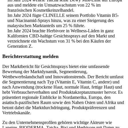
aus und meldete ein Umsatzwachstum von 22 % im
französischen Kosmetikeinzelhandel.
Im Jahr 2024 fügte CLINELLE seinem Portfolio Vitamin B5-
und Niacinamid-Sprays hinzu, was zu einer Steigerung des
malaysischen Marktanteils um 25 % führte.
Im Jahr 2024 brachte Herbivore in Wellness-Läden in ganz
Kalifornien CBD-haltige Gesichtssprays auf den Markt und
verzeichnete ein Wachstum von 31 % bei den Käufen der
Generation Z.
Berichterstattung melden
Der Marktbericht für Gesichtssprays bietet eine umfassende
Bewertung der Marktdynamik, Segmentierung,
Wettbewerbslandschaft und Innovationstrends. Der Bericht umfasst
die Segmentierung nach Typ (Vitamin E, Vitamin C, andere) und
nach Anwendung (trockene Haut, normale Haut, fettige Haut) und
hebt Verbraucherverhalten und Produktakzeptanzmuster hervor. Es
präsentiert regionale Einblicke in Nordamerika, Europa, den
asiatisch-pazifischen Raum sowie den Nahen Osten und Afrika und
betont dabei die Marktdurchdringung, Produktpräferenzen und
Vertriebskanäle.
Zu den Unternehmensprofilen gehören wichtige Akteure wie
Laneige, BIODERMA, Tatcha, Pixi und Herbivore mit Daten zu