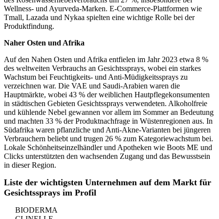
Wellness- und Ayurveda-Marken. E-Commerce-Plattformen wie
Tmall, Lazada und Nykaa spielten eine wichtige Rolle bei der
Produktfindung.
Naher Osten und Afrika
Auf den Nahen Osten und Afrika entfielen im Jahr 2023 etwa 8 %
des weltweiten Verbrauchs an Gesichtssprays, wobei ein starkes
Wachstum bei Feuchtigkeits- und Anti-Müdigkeitssprays zu
verzeichnen war. Die VAE und Saudi-Arabien waren die
Hauptmärkte, wobei 43 % der weiblichen Hautpflegekonsumenten
in städtischen Gebieten Gesichtssprays verwendeten. Alkoholfreie
und kühlende Nebel gewannen vor allem im Sommer an Bedeutung
und machten 33 % der Produktnachfrage in Wüstenregionen aus. In
Südafrika waren pflanzliche und Anti-Akne-Varianten bei jüngeren
Verbrauchern beliebt und trugen 26 % zum Kategoriewachstum bei.
Lokale Schönheitseinzelhändler und Apotheken wie Boots ME und
Clicks unterstützten den wachsenden Zugang und das Bewusstsein
in dieser Region.
Liste der wichtigsten Unternehmen auf dem Markt für
Gesichtssprays im Profil
BIODERMA
CLINELLE