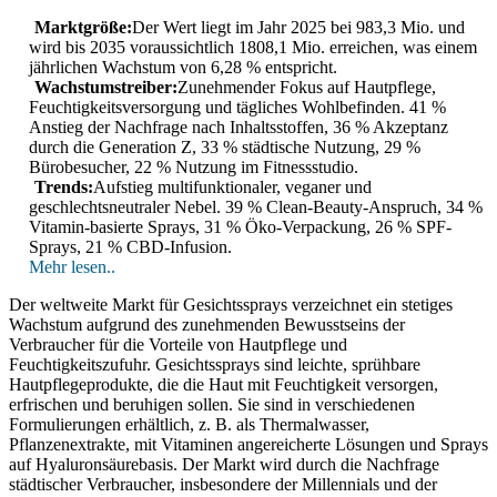
Marktgröße:
Der Wert liegt im Jahr 2025 bei 983,3 Mio. und
wird bis 2035 voraussichtlich 1808,1 Mio. erreichen, was einem
jährlichen Wachstum von 6,28 % entspricht.
Wachstumstreiber:
Zunehmender Fokus auf Hautpflege,
Feuchtigkeitsversorgung und tägliches Wohlbefinden. 41 %
Anstieg der Nachfrage nach Inhaltsstoffen, 36 % Akzeptanz
durch die Generation Z, 33 % städtische Nutzung, 29 %
Bürobesucher, 22 % Nutzung im Fitnessstudio.
Trends:
Aufstieg multifunktionaler, veganer und
geschlechtsneutraler Nebel. 39 % Clean-Beauty-Anspruch, 34 %
Vitamin-basierte Sprays, 31 % Öko-Verpackung, 26 % SPF-
Sprays, 21 % CBD-Infusion.
Mehr lesen..
Der weltweite Markt für Gesichtssprays verzeichnet ein stetiges
Wachstum aufgrund des zunehmenden Bewusstseins der
Verbraucher für die Vorteile von Hautpflege und
Feuchtigkeitszufuhr. Gesichtssprays sind leichte, sprühbare
Hautpflegeprodukte, die die Haut mit Feuchtigkeit versorgen,
erfrischen und beruhigen sollen. Sie sind in verschiedenen
Formulierungen erhältlich, z. B. als Thermalwasser,
Pflanzenextrakte, mit Vitaminen angereicherte Lösungen und Sprays
auf Hyaluronsäurebasis. Der Markt wird durch die Nachfrage
städtischer Verbraucher, insbesondere der Millennials und der