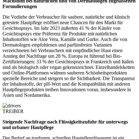
Wachstum bei natürlichen und von Dermatologen zugelassenen
Formulierungen
Die Vorliebe der Verbraucher für saubere, natürliche und klinisch
getestete Hautpflege eröffnet neue Chancen für den Markt für
Gesichtssprays. Im Jahr 2023 äußerten 41 % der Käufer von
Gesichtssprays eine Präferenz für Produkte mit natürlichen
Inhaltsstoffen wie Aloe Vera, Kamille und Gurke. Auch die von
Dermatologen empfohlenen und parfümfreien Varianten
verzeichneten bei Verbrauchern mit empfindlicher Haut einen
Anstieg der Nachfrage um 28 %. Europa ist führend bei Bio-
Zertifizierungen: 33 % der Gesichtssprays in Frankreich und Italien
sind als biologisch oder vegan gekennzeichnet. Einzelhandelsketten
und Online-Plattformen widmen sauberen Schönheitsprodukten
spezielle Bereiche und steigern so die Sichtbarkeit. Die Transparenz
der Inhaltsstoffe, der pH-Wert und die Kompatibilität mit anderen
Hautpflegeprodukten treiben Innovationen voran, insbesondere in
Asien und Nordamerika.
TREIBER
Steigende Nachfrage nach Flüssigkeitszufuhr für unterwegs
und urbaner Hautpflege
Der Bedarf an tragbaren, schnellen Hautpflegelösungen ist ein