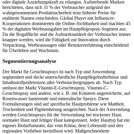
oder digitale Anziehungskraft zu erlangen. Aufstrebende Marken
berichteten, dass sich 31 % der Verbraucher aufgrund der
wahrgenommenen Produktsicherheit trotz höherer Preise für
etablierte Namen entschieden. Global Player mit Influencer-
Kooperationen dominierten die Online-Sichtbarkeit und machten 45
% der digitalen Werbeausgaben im Hautpflegespray-Segment aus.
Da die Regalfläche und die Aufmerksamkeit der Verbraucher immer
knapper werden, wird die Fähigkeit zur Innovation durch
Verpackung, Werbeaussagen oder Benutzererfahrung entscheidend
für Überleben und Wachstum.
Segmentierungsanalyse
Der Markt für Gesichtssprays ist nach Typ und Anwendung
segmentiert und deckt unterschiedliche Hautpflegebedürfnisse und
Inhaltsstoffpräferenzen aller Verbrauchergruppen ab. Nach Typ
umfasst der Markt Vitamin-E-Gesichtsspray, Vitamin-C-
Gesichtsspray und andere, wie z. B. mit Kräutern angereicherte, auf
Rosenwasser basierende und mineralische Sprays. Diese
Formulierungen sind auf spezifische Hautprobleme wie Mattheit,
Trockenheit und Pigmentierung ausgerichtet. Nach der Anwendung
werden Gesichtssprays für die Verwendung bei trockener Haut,
normaler Haut und fettiger Haut kategorisiert. Jeder Hauttyp hat ein
eigenes Bedarfsmuster, das vom Klima, dem Lebensstil und den
regionalen Vorlieben beeinflusst wird. Maßgeschneiderte