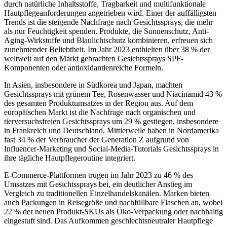
durch natürliche Inhaltsstoffe, Tragbarkeit und multifunktionale
Hautpflegeanforderungen angetrieben wird. Einer der auffälligsten
Trends ist die steigende Nachfrage nach Gesichtssprays, die mehr
als nur Feuchtigkeit spenden. Produkte, die Sonnenschutz, Anti-
Aging-Wirkstoffe und Blaulichtschutz kombinieren, erfreuen sich
zunehmender Beliebtheit. Im Jahr 2023 enthielten über 38 % der
weltweit auf den Markt gebrachten Gesichtssprays SPF-
Komponenten oder antioxidantienreiche Formeln.
In Asien, insbesondere in Südkorea und Japan, machten
Gesichtssprays mit grünem Tee, Rosenwasser und Niacinamid 43 %
des gesamten Produktumsatzes in der Region aus. Auf dem
europäischen Markt ist die Nachfrage nach organischen und
tierversuchsfreien Gesichtssprays um 29 % gestiegen, insbesondere
in Frankreich und Deutschland. Mittlerweile haben in Nordamerika
fast 34 % der Verbraucher der Generation Z aufgrund von
Influencer-Marketing und Social-Media-Tutorials Gesichtssprays in
ihre tägliche Hautpflegeroutine integriert.
E-Commerce-Plattformen trugen im Jahr 2023 zu 46 % des
Umsatzes mit Gesichtssprays bei, ein deutlicher Anstieg im
Vergleich zu traditionellen Einzelhandelskanälen. Marken bieten
auch Packungen in Reisegröße und nachfüllbare Flaschen an, wobei
22 % der neuen Produkt-SKUs als Öko-Verpackung oder nachhaltig
eingestuft sind. Das Aufkommen geschlechtsneutraler Hautpflege