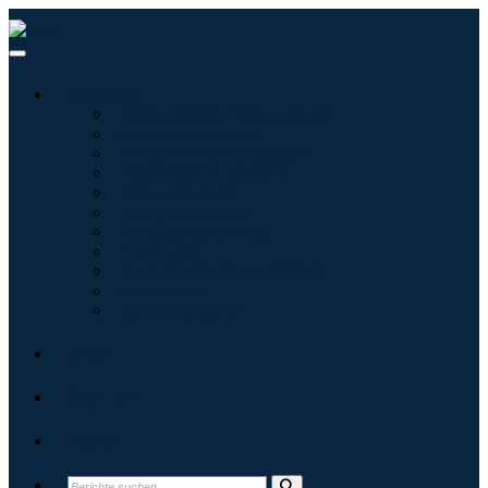
Branchen
Tecnologie dell'informazione
Assistenza sanitaria
Macchinari e attrezzature
Automotive e trasporti
Cibo e bevande
Energia e potenza
Aerospaziale e difesa
Agricoltura
Prodotti chimici e materiali
Architettura
Beni di consumo
Blogs
Über uns
Kontakt