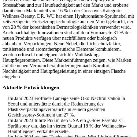
Stressabbau und zur Hautfeuchtigkeit auf den Markt und eroberte
damit einen Marktanteil von 16 % in der Crossover-Kategorie
Wellness-Beauty. DR. WU hat einen Hyaluronsäure-Sprühnebel mit
zeitverzögerter Freisetzungstechnologie auf den Markt gebracht, der
von 28 % der koreanischen Dermatologiekliniken verwendet wird.
Auch nachhaltige Innovationen sind auf dem Vormarsch: 31 % der
neuen Produkte verfügen über nachfüllbare oder biologisch
abbaubare Verpackungen. Neue Nebel, die Lichtschutzfaktor,
tonisierende und aromatherapeutische Elemente kombinieren,
werden erforscht und eignen sich für Multitasking-
Hautpflegeroutinen. Diese Markteinführungen zeigen, wie Marken
auf die neuen Verbraucheranforderungen nach Komfort,
Nachhaltigkeit und Hautpflegeleistung in einer einzigen Flasche
eingehen.
Aktuelle Entwicklungen
Im Jahr 2023 eröffnete Laneige seine Öko-Nachfüllstation in
Seoul und unterstützte damit die Reduzierung des
Plastikverpackungsverbrauchs in seinem gesamten
Gesichtsspray-Sortiment um 27 %.
Im Jahr 2023 führte Pixi in den USA ein „Glow Essentials“-
Sprühspray ein, das im vierten Quartal 18 % der Weihnachts-
Hautpflegeset-Verkäufe erzielte.
Im Jahr 2024 weitete Tatcha seine Dewy Mist-Linie auf Europa