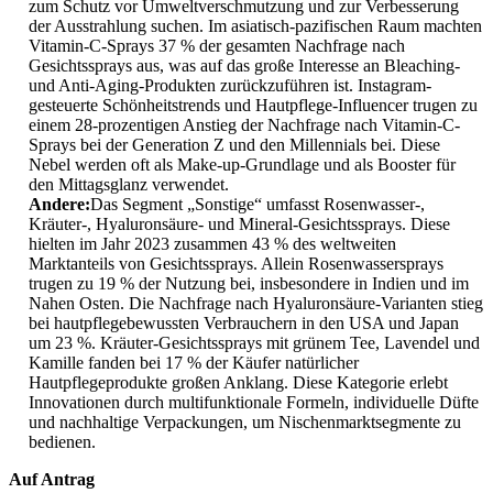
zum Schutz vor Umweltverschmutzung und zur Verbesserung
der Ausstrahlung suchen. Im asiatisch-pazifischen Raum machten
Vitamin-C-Sprays 37 % der gesamten Nachfrage nach
Gesichtssprays aus, was auf das große Interesse an Bleaching-
und Anti-Aging-Produkten zurückzuführen ist. Instagram-
gesteuerte Schönheitstrends und Hautpflege-Influencer trugen zu
einem 28-prozentigen Anstieg der Nachfrage nach Vitamin-C-
Sprays bei der Generation Z und den Millennials bei. Diese
Nebel werden oft als Make-up-Grundlage und als Booster für
den Mittagsglanz verwendet.
Andere:
Das Segment „Sonstige“ umfasst Rosenwasser-,
Kräuter-, Hyaluronsäure- und Mineral-Gesichtssprays. Diese
hielten im Jahr 2023 zusammen 43 % des weltweiten
Marktanteils von Gesichtssprays. Allein Rosenwassersprays
trugen zu 19 % der Nutzung bei, insbesondere in Indien und im
Nahen Osten. Die Nachfrage nach Hyaluronsäure-Varianten stieg
bei hautpflegebewussten Verbrauchern in den USA und Japan
um 23 %. Kräuter-Gesichtssprays mit grünem Tee, Lavendel und
Kamille fanden bei 17 % der Käufer natürlicher
Hautpflegeprodukte großen Anklang. Diese Kategorie erlebt
Innovationen durch multifunktionale Formeln, individuelle Düfte
und nachhaltige Verpackungen, um Nischenmarktsegmente zu
bedienen.
Auf Antrag