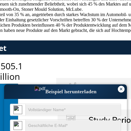
rfreuen sich zunehmender Beliebtheit, wobei sich 45 % des Marktes auf
 Smooth-On, Stoner Mould Solution, McLube.
teil von 35 % an, angetrieben durch starkes Wachstum im Automobil- un
er Einhaltung gesetzlicher Vorschriften betreffen 30 % der Unternehme
lichen Produkten beeinflussen 40 % der Produktentwicklung auf dem M
 haben neue Produkte auf den Markt gebracht, die sich auf Hochtempe
×
Beispiel herunterladen