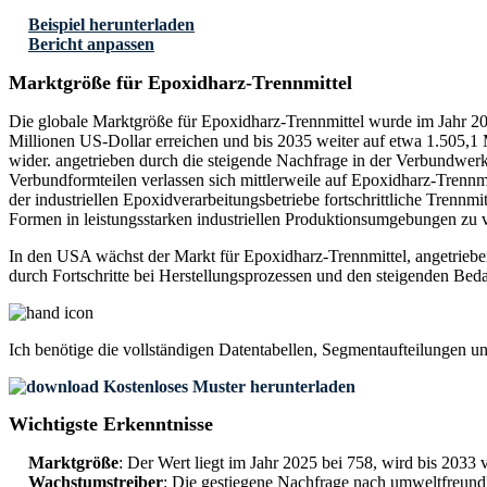
Beispiel herunterladen
Bericht anpassen
Marktgröße für Epoxidharz-Trennmittel
Die globale Marktgröße für Epoxidharz-Trennmittel wurde im Jahr 202
Millionen US-Dollar erreichen und bis 2035 weiter auf etwa 1.505
wider. angetrieben durch die steigende Nachfrage in der Verbundwe
Verbundformteilen verlassen sich mittlerweile auf Epoxidharz-Trennmi
der industriellen Epoxidverarbeitungsbetriebe fortschrittliche Trenn
Formen in leistungsstarken industriellen Produktionsumgebungen zu 
In den USA wächst der Markt für Epoxidharz-Trennmittel, angetrieb
durch Fortschritte bei Herstellungsprozessen und den steigenden Beda
Ich benötige die
vollständigen Datentabellen, Segmentaufteilungen u
Kostenloses Muster herunterladen
Wichtigste Erkenntnisse
Marktgröße
: Der Wert liegt im Jahr 2025 bei 758, wird bis 2033
Wachstumstreiber
: Die gestiegene Nachfrage nach umweltfreund