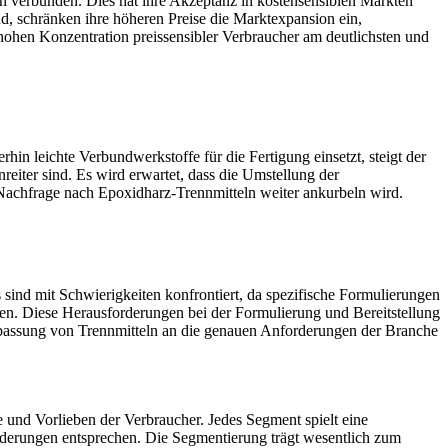
en verbunden. Dies hat ihre Akzeptanz in kostensensiblen Märkten
nd, schränken ihre höheren Preise die Marktexpansion ein,
 hohen Konzentration preissensibler Verbraucher am deutlichsten und
"
in leichte Verbundwerkstoffe für die Fertigung einsetzt, steigt der
eiter sind. Es wird erwartet, dass die Umstellung der
 Nachfrage nach Epoxidharz-Trennmitteln weiter ankurbeln wird.
ind mit Schwierigkeiten konfrontiert, da spezifische Formulierungen
en. Diese Herausforderungen bei der Formulierung und Bereitstellung
Anpassung von Trennmitteln an die genauen Anforderungen der Branche
und Vorlieben der Verbraucher. Jedes Segment spielt eine
derungen entsprechen. Die Segmentierung trägt wesentlich zum