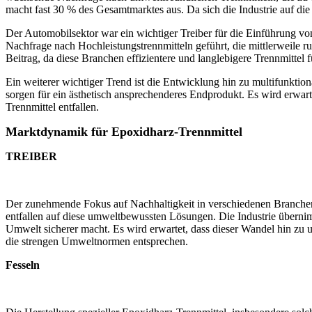
macht fast 30 % des Gesamtmarktes aus. Da sich die Industrie auf d
Der Automobilsektor war ein wichtiger Treiber für die Einführung vo
Nachfrage nach Hochleistungstrennmitteln geführt, die mittlerweile 
Beitrag, da diese Branchen effizientere und langlebigere Trennmitte
Ein weiterer wichtiger Trend ist die Entwicklung hin zu multifunktio
sorgen für ein ästhetisch ansprechenderes Endprodukt. Es wird erwarte
Trennmittel entfallen.
Marktdynamik für Epoxidharz-Trennmittel
TREIBER
Der zunehmende Fokus auf Nachhaltigkeit in verschiedenen Branchen
entfallen auf diese umweltbewussten Lösungen. Die Industrie übernimm
Umwelt sicherer macht. Es wird erwartet, dass dieser Wandel hin zu
die strengen Umweltnormen entsprechen.
Fesseln