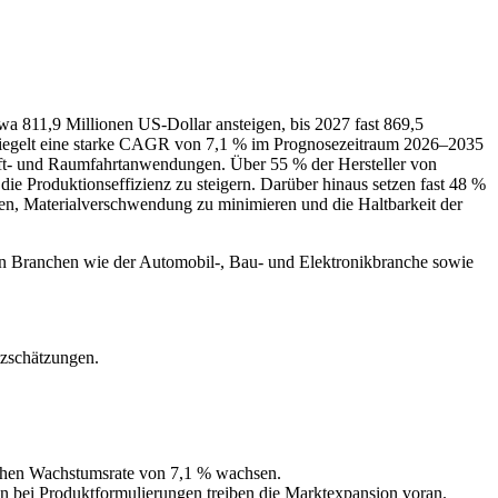
wa 811,9 Millionen US-Dollar ansteigen, bis 2027 fast 869,5
piegelt eine starke CAGR von 7,1 % im Prognosezeitraum 2026–2035
uft- und Raumfahrtanwendungen. Über 55 % der Hersteller von
die Produktionseffizienz zu steigern. Darüber hinaus setzen fast 48 %
rzen, Materialverschwendung zu minimieren und die Haltbarkeit der
in Branchen wie der Automobil-, Bau- und Elektronikbranche sowie
tzschätzungen.
rlichen Wachstumsrate von 7,1 % wachsen.
n bei Produktformulierungen treiben die Marktexpansion voran.