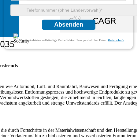
Absenden
Wir gewährleisten vollständige Vertraulichkeit Ihrer persönlichen Daten.
Datenschutz
mstrends
hen wie Automobil, Luft- und Raumfahrt, Bauwesen und Fertigung eine e
ibungslosen Entformungsprozess und hochwertige Endprodukte zu gewä
Verbundwerkstoffen gestiegen, die zunehmend in leichten, langlebigen
achstum angekurbelt und strenge Umweltstandards erfüllt. Der Anstieg 
ie durch Fortschritte in der Materialwissenschaft und den Herstellung
iner Verlagerung hin zu biobasierten und wasserbasierten Formulierung