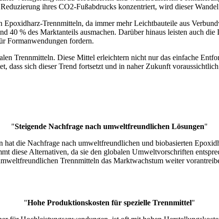
ie Reduzierung ihres CO2-Fußabdrucks konzentriert, wird dieser Wandel
n Epoxidharz-Trennmitteln, da immer mehr Leichtbauteile aus Verbundw
rund 40 % des Marktanteils ausmachen. Darüber hinaus leisten auch die
l für Formanwendungen fordern.
nalen Trennmitteln. Diese Mittel erleichtern nicht nur das einfache En
t, dass sich dieser Trend fortsetzt und in naher Zukunft voraussichtli
"
Steigende Nachfrage nach umweltfreundlichen Lösungen
"
 hat die Nachfrage nach umweltfreundlichen und biobasierten Epoxidh
t diese Alternativen, da sie den globalen Umweltvorschriften entsprec
 umweltfreundlichen Trennmitteln das Marktwachstum weiter vorantreib
"
Hohe Produktionskosten für spezielle Trennmittel
"