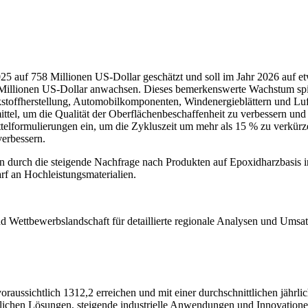
5 auf 758 Millionen US-Dollar geschätzt und soll im Jahr 2026 auf et
,1 Millionen US-Dollar anwachsen. Dieses bemerkenswerte Wachstum s
rkstoffherstellung, Automobilkomponenten, Windenergieblättern und L
ttel, um die Qualität der Oberflächenbeschaffenheit zu verbessern und 
mittelformulierungen ein, um die Zykluszeit um mehr als 15 % zu verkü
verbessern.
en durch die steigende Nachfrage nach Produkten auf Epoxidharzbasis 
rf an Hochleistungsmaterialien.
nd Wettbewerbslandschaft
für detaillierte regionale Analysen und Umsa
 voraussichtlich 1312,2 erreichen und mit einer durchschnittlichen jäh
lichen Lösungen, steigende industrielle Anwendungen und Innovatione