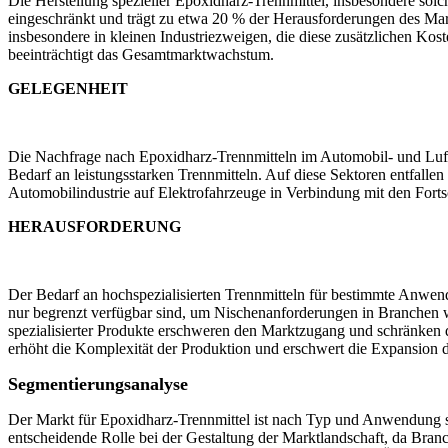
Die Herstellung spezieller Epoxidharz-Trennmittel, insbesondere sol
eingeschränkt und trägt zu etwa 20 % der Herausforderungen des Markt
insbesondere in kleinen Industriezweigen, die diese zusätzlichen Kos
beeinträchtigt das Gesamtmarktwachstum.
GELEGENHEIT
Die Nachfrage nach Epoxidharz-Trennmitteln im Automobil- und Luft- u
Bedarf an leistungsstarken Trennmitteln. Auf diese Sektoren entfalle
Automobilindustrie auf Elektrofahrzeuge in Verbindung mit den Forts
HERAUSFORDERUNG
Der Bedarf an hochspezialisierten Trennmitteln für bestimmte Anwen
nur begrenzt verfügbar sind, um Nischenanforderungen in Branchen w
spezialisierter Produkte erschweren den Marktzugang und schränken 
erhöht die Komplexität der Produktion und erschwert die Expansion d
Segmentierungsanalyse
Der Markt für Epoxidharz-Trennmittel ist nach Typ und Anwendung se
entscheidende Rolle bei der Gestaltung der Marktlandschaft, da Br