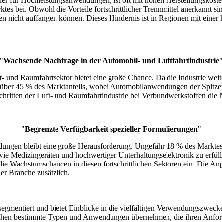
cher für Hochleistungsanwendungen, ist oft mit hohen Herstellungskost
es bei. Obwohl die Vorteile fortschrittlicher Trennmittel anerkannt si
ten nicht auffangen können. Dieses Hindernis ist in Regionen mit einer
"
Wachsende Nachfrage in der Automobil- und Luftfahrtindustrie
nd Raumfahrtsektor bietet eine große Chance. Da die Industrie weiterh
n über 45 % des Marktanteils, wobei Automobilanwendungen der Spitzenr
chritten der Luft- und Raumfahrtindustrie bei Verbundwerkstoffen die
"
Begrenzte Verfügbarkeit spezieller Formulierungen
"
dungen bleibt eine große Herausforderung. Ungefähr 18 % des Marktes s
ie Medizingeräten und hochwertiger Unterhaltungselektronik zu erfüll
die Wachstumschancen in diesen fortschrittlichen Sektoren ein. Die 
er Branche zusätzlich.
gmentiert und bietet Einblicke in die vielfältigen Verwendungszwecke 
anchen bestimmte Typen und Anwendungen übernehmen, die ihren Anfor