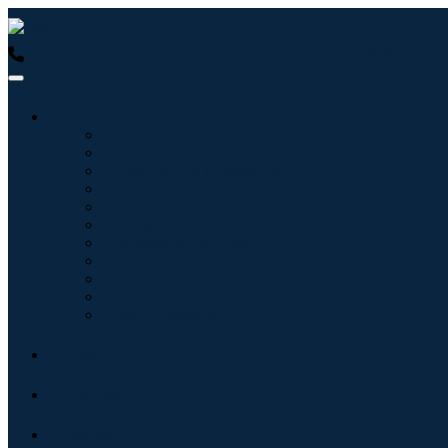
USA : +1 (855) 467-7775 (Gebührenfrei)
UK : +44 8085 022397
Branchen
Tecnologie dell'informazione
Assistenza sanitaria
Macchinari e attrezzature
Automotive e trasporti
Cibo e bevande
Energia e potenza
Aerospaziale e difesa
Agricoltura
Prodotti chimici e materiali
Architettura
Beni di consumo
Blogs
Über uns
Kontakt