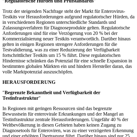
"
Regulatorische Hürden und Prüfstandards
"
Trotz der steigenden Nachfrage steht der Markt für Enterovirus-
Testkits vor Herausforderungen aufgrund regulatorischer Hürden, da
in verschiedenen Regionen unterschiedliche Standards und
Zulassungsverfahren für Diagnoseprodukte gelten. Regulatorische
Anforderungen sind für eine Verzögerung von 20 % bei der
Kommerzialisierung neuer Testkits verantwortlich. Darüber hinaus
gelten in einigen Regionen strengere Anforderungen für die
Testvalidierung, was zu einer Reduzierung der Verfügbarkeit
fortschrittlicher Testkits um 15 % führt. Diese regulatorischen
Hindernisse schränken das Potenzial für eine schnelle Expansion in
bestimmten globalen Märkten ein und hindern Hersteller daran, das
volle Marktpotenzial auszuschöpfen.
HERAUSFORDERUNG
"
Begrenzte Bekanntheit und Verfügbarkeit der
Testinfrastruktur
"
In Regionen mit geringen Ressourcen sind das begrenzte
Bewusstsein für enterovirale Erkrankungen und der Mangel an
Testinfrastruktur zentrale Herausforderungen. Ungefähr 40 % der
Weltbevölkerung in diesen Gebieten haben keinen Zugang zu
Diagnosetools für Enteroviren, was zu einer verzögerten Erkennung
und einer erhöhten Übertragung führt. Darüber hinaus sind nur 25