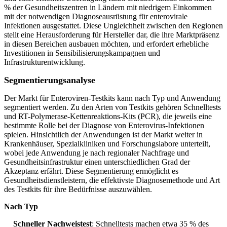
% der Gesundheitszentren in Ländern mit niedrigem Einkommen
mit der notwendigen Diagnoseausrüstung für enterovirale
Infektionen ausgestattet. Diese Ungleichheit zwischen den Regionen
stellt eine Herausforderung für Hersteller dar, die ihre Marktpräsenz
in diesen Bereichen ausbauen möchten, und erfordert erhebliche
Investitionen in Sensibilisierungskampagnen und
Infrastrukturentwicklung.
Segmentierungsanalyse
Der Markt für Enteroviren-Testkits kann nach Typ und Anwendung
segmentiert werden. Zu den Arten von Testkits gehören Schnelltests
und RT-Polymerase-Kettenreaktions-Kits (PCR), die jeweils eine
bestimmte Rolle bei der Diagnose von Enterovirus-Infektionen
spielen. Hinsichtlich der Anwendungen ist der Markt weiter in
Krankenhäuser, Spezialkliniken und Forschungslabore unterteilt,
wobei jede Anwendung je nach regionaler Nachfrage und
Gesundheitsinfrastruktur einen unterschiedlichen Grad der
Akzeptanz erfährt. Diese Segmentierung ermöglicht es
Gesundheitsdienstleistern, die effektivste Diagnosemethode und Art
des Testkits für ihre Bedürfnisse auszuwählen.
Nach Typ
Schneller Nachweistest
: Schnelltests machen etwa 35 % des