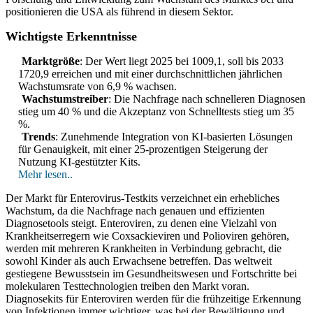
positionieren die USA als führend in diesem Sektor.
Wichtigste Erkenntnisse
Marktgröße
: Der Wert liegt 2025 bei 1009,1, soll bis 2033
1720,9 erreichen und mit einer durchschnittlichen jährlichen
Wachstumsrate von 6,9 % wachsen.
Wachstumstreiber
: Die Nachfrage nach schnelleren Diagnosen
stieg um 40 % und die Akzeptanz von Schnelltests stieg um 35
%.
Trends
: Zunehmende Integration von KI-basierten Lösungen
für Genauigkeit, mit einer 25-prozentigen Steigerung der
Nutzung KI-gestützter Kits.
Mehr lesen..
Der Markt für Enterovirus-Testkits verzeichnet ein erhebliches
Wachstum, da die Nachfrage nach genauen und effizienten
Diagnosetools steigt. Enteroviren, zu denen eine Vielzahl von
Krankheitserregern wie Coxsackieviren und Polioviren gehören,
werden mit mehreren Krankheiten in Verbindung gebracht, die
sowohl Kinder als auch Erwachsene betreffen. Das weltweit
gestiegene Bewusstsein im Gesundheitswesen und Fortschritte bei
molekularen Testtechnologien treiben den Markt voran.
Diagnosekits für Enteroviren werden für die frühzeitige Erkennung
von Infektionen immer wichtiger, was bei der Bewältigung und