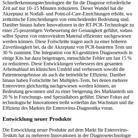
Schnellerkennungstechnologien die für die Diagnose erforderliche
Zeit auf nur 10–15 Minuten reduzieren. Dieser Wandel hat die
Akzeptanz in Notfall- und Point-of-Care-Einrichtungen erhöht, wo
zeitkritische Entscheidungen von entscheidender Bedeutung sind.
Darüber hinaus haben Innovationen in der RT-PCR-Technologie zu
einer 25-prozentigen Verbesserung der Genauigkeit geführt, sodass
selbst Spuren von enteroviralem Material effizienter nachgewiesen
werden können. Diese Fortschritte tragen auch zu einer höheren
Zuverlässigkeit bei, da die Akzeptanz von PCR-basierten Tests um
30 % zunimmt. Die Integration von KI-gestützten Diagnosetools in
einige Kits hat dazu beigetragen, menschliche Fehler um fast 15 %
zu reduzieren. Diese Entwicklungen verbessern den gesamten
Arbeitsablauf im klinischen Umfeld und verbessern sowohl die
Patientenergebnisse als auch die betriebliche Effizienz. Darüber
hinaus haben Fortschritte bei Multiplex-Tests, bei denen mehrere
Enteroviren gleichzeitig nachgewiesen werden können, an
Bedeutung gewonnen und zu einer Steigerung des Marktanteils um
20 % in Forschungs- und Speziallabors geführt. Dieser Fokus auf
technologische Innovationen treibt weiterhin das Wachstum und die
Effizienz des Marktes für Enterovirus-Diagnostika voran.
Entwicklung neuer Produkte
Die Entwicklung neuer Produkte auf dem Markt für Enterovirus-
Testkits hat zu mehreren Innovationen in der Diagnosetechnologie