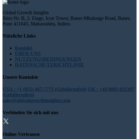
Global Growth Insights
Büro Nr. B, 2. Etage, Icon Tower, Baner-Mhalunge Road, Baner,
Pune 411045, Maharashtra, Indien.
Nützliche Links
Kontakt
ÜBER UNS
NUTZUNGSBEDINGUNGEN
DATENSCHUTZRICHTLINIE
Unsere Kontakte
USA : +1 (855) 467-7775 (Gebührenfrei)
UK : +44 8085 022397
(Gebührenfrei)
sales@globalgrowthinsights.com
Verbinden Sie sich mit uns
Online-Vertrauen