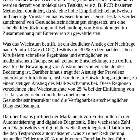
werden derzeit von molekularen Testkits, wie z. B. PCR-basierten
Methoden, dominiert, da sie eine hohe Empfindlichkeit aufweisen
und niedrige Viruslasten nachweisen können. Diese Testkits werden
zunehmend von Gesundheitseinrichtungen eingesetzt, um eine
schnelle Identifizierung und Behandlung von Erkrankungen im
Zusammenhang mit Enteroviren zu gewährleisten.
Was das Wachstum betrifft, ist ein deutlicher Anstieg der Nachfrage
nach Point-of-Care (POC)-Testkits um 30 % zu beobachten. Diese
Kits liefern schnellere Ergebnisse und ermöglichen es
medizinischem Fachpersonal, zeitnahe Entscheidungen zu treffen,
was für die Bewältigung von Ausbrüchen von entscheidender
Bedeutung ist. Darüber hinaus trägt der Anstieg der Prävalenz
enteroviraler Infektionen, insbesondere in Entwicklungsregionen, zu
einem stetigen Anstieg des Marktwachstums bei. Diese Regionen
verzeichnen eine Wachstumsrate von 25 % bei der Einführung von
Testkits, angetrieben durch die zunehmende
Gesundheitsinfrastruktur und die Verfügbarkeit erschwinglicher
Diagnoselösungen.
Darüber hinaus profitiert der Markt auch von Fortschritten in der
Automatisierung und digitalen Diagnostik. Eine wachsende Zahl
von Diagnosekits verfügt mittlerweile über integrierte Plattformen,
die den Testprozess automatisieren, was zu einer Reduzierung
manueller Fehler um 20 % und kürzeren Durchlaufzeiten führt.