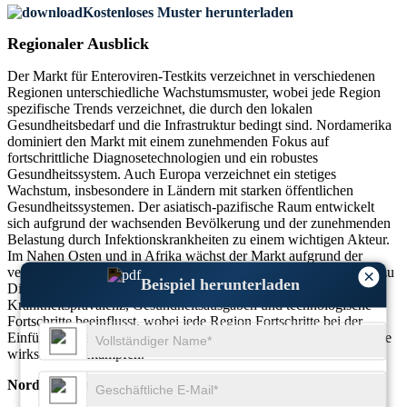
Kostenloses Muster herunterladen
Regionaler Ausblick
Der Markt für Enteroviren-Testkits verzeichnet in verschiedenen
Regionen unterschiedliche Wachstumsmuster, wobei jede Region
spezifische Trends verzeichnet, die durch den lokalen
Gesundheitsbedarf und die Infrastruktur bedingt sind. Nordamerika
dominiert den Markt mit einem zunehmenden Fokus auf
fortschrittliche Diagnosetechnologien und ein robustes
Gesundheitssystem. Auch Europa verzeichnet ein stetiges
Wachstum, insbesondere in Ländern mit starken öffentlichen
Gesundheitssystemen. Der asiatisch-pazifische Raum entwickelt
sich aufgrund der wachsenden Bevölkerung und der zunehmenden
Belastung durch Infektionskrankheiten zu einem wichtigen Akteur.
Im Nahen Osten und in Afrika wächst der Markt aufgrund der
verbesserten Gesundheitsinfrastruktur und des besseren Zugangs zu
×
Beispiel herunterladen
Diagnosetools. Die regionale Nachfrage wird durch Faktoren wie
Krankheitsprävalenz, Gesundheitsausgaben und technologische
Fortschritte beeinflusst, wobei jede Region Fortschritte bei der
Einführung neuer Testmethoden macht, um enterovirale Ausbrüche
wirksam zu bekämpfen.
Nordamerika