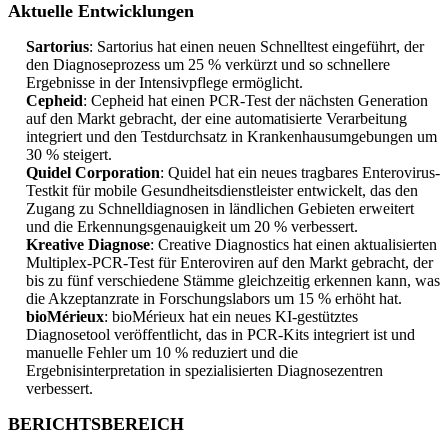
Aktuelle Entwicklungen
Sartorius
: Sartorius hat einen neuen Schnelltest eingeführt, der
den Diagnoseprozess um 25 % verkürzt und so schnellere
Ergebnisse in der Intensivpflege ermöglicht.
Cepheid
: Cepheid hat einen PCR-Test der nächsten Generation
auf den Markt gebracht, der eine automatisierte Verarbeitung
integriert und den Testdurchsatz in Krankenhausumgebungen um
30 % steigert.
Quidel Corporation
: Quidel hat ein neues tragbares Enterovirus-
Testkit für mobile Gesundheitsdienstleister entwickelt, das den
Zugang zu Schnelldiagnosen in ländlichen Gebieten erweitert
und die Erkennungsgenauigkeit um 20 % verbessert.
Kreative Diagnose
: Creative Diagnostics hat einen aktualisierten
Multiplex-PCR-Test für Enteroviren auf den Markt gebracht, der
bis zu fünf verschiedene Stämme gleichzeitig erkennen kann, was
die Akzeptanzrate in Forschungslabors um 15 % erhöht hat.
bioMérieux
: bioMérieux hat ein neues KI-gestütztes
Diagnosetool veröffentlicht, das in PCR-Kits integriert ist und
manuelle Fehler um 10 % reduziert und die
Ergebnisinterpretation in spezialisierten Diagnosezentren
verbessert.
BERICHTSBEREICH