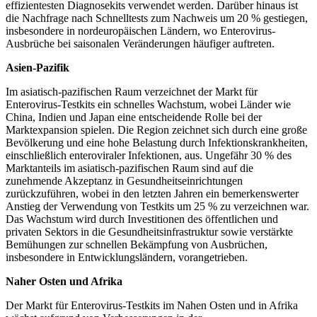
effizientesten Diagnosekits verwendet werden. Darüber hinaus ist
die Nachfrage nach Schnelltests zum Nachweis um 20 % gestiegen,
insbesondere in nordeuropäischen Ländern, wo Enterovirus-
Ausbrüche bei saisonalen Veränderungen häufiger auftreten.
Asien-Pazifik
Im asiatisch-pazifischen Raum verzeichnet der Markt für
Enterovirus-Testkits ein schnelles Wachstum, wobei Länder wie
China, Indien und Japan eine entscheidende Rolle bei der
Marktexpansion spielen. Die Region zeichnet sich durch eine große
Bevölkerung und eine hohe Belastung durch Infektionskrankheiten,
einschließlich enteroviraler Infektionen, aus. Ungefähr 30 % des
Marktanteils im asiatisch-pazifischen Raum sind auf die
zunehmende Akzeptanz in Gesundheitseinrichtungen
zurückzuführen, wobei in den letzten Jahren ein bemerkenswerter
Anstieg der Verwendung von Testkits um 25 % zu verzeichnen war.
Das Wachstum wird durch Investitionen des öffentlichen und
privaten Sektors in die Gesundheitsinfrastruktur sowie verstärkte
Bemühungen zur schnellen Bekämpfung von Ausbrüchen,
insbesondere in Entwicklungsländern, vorangetrieben.
Naher Osten und Afrika
Der Markt für Enterovirus-Testkits im Nahen Osten und in Afrika