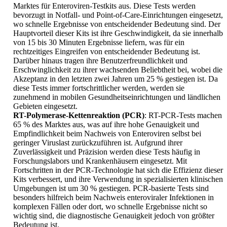
Marktes für Enteroviren-Testkits aus. Diese Tests werden
bevorzugt in Notfall- und Point-of-Care-Einrichtungen eingesetzt,
wo schnelle Ergebnisse von entscheidender Bedeutung sind. Der
Hauptvorteil dieser Kits ist ihre Geschwindigkeit, da sie innerhalb
von 15 bis 30 Minuten Ergebnisse liefern, was für ein
rechtzeitiges Eingreifen von entscheidender Bedeutung ist.
Darüber hinaus tragen ihre Benutzerfreundlichkeit und
Erschwinglichkeit zu ihrer wachsenden Beliebtheit bei, wobei die
Akzeptanz in den letzten zwei Jahren um 25 % gestiegen ist. Da
diese Tests immer fortschrittlicher werden, werden sie
zunehmend in mobilen Gesundheitseinrichtungen und ländlichen
Gebieten eingesetzt.
RT-Polymerase-Kettenreaktion (PCR)
: RT-PCR-Tests machen
65 % des Marktes aus, was auf ihre hohe Genauigkeit und
Empfindlichkeit beim Nachweis von Enteroviren selbst bei
geringer Viruslast zurückzuführen ist. Aufgrund ihrer
Zuverlässigkeit und Präzision werden diese Tests häufig in
Forschungslabors und Krankenhäusern eingesetzt. Mit
Fortschritten in der PCR-Technologie hat sich die Effizienz dieser
Kits verbessert, und ihre Verwendung in spezialisierten klinischen
Umgebungen ist um 30 % gestiegen. PCR-basierte Tests sind
besonders hilfreich beim Nachweis enteroviraler Infektionen in
komplexen Fällen oder dort, wo schnelle Ergebnisse nicht so
wichtig sind, die diagnostische Genauigkeit jedoch von größter
Bedeutung ist.