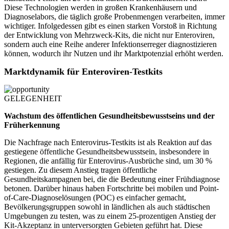
Diese Technologien werden in großen Krankenhäusern und
Diagnoselabors, die täglich große Probenmengen verarbeiten, immer
wichtiger. Infolgedessen gibt es einen starken Vorstoß in Richtung
der Entwicklung von Mehrzweck-Kits, die nicht nur Enteroviren,
sondern auch eine Reihe anderer Infektionserreger diagnostizieren
können, wodurch ihr Nutzen und ihr Marktpotenzial erhöht werden.
Marktdynamik für Enteroviren-Testkits
GELEGENHEIT
Wachstum des öffentlichen Gesundheitsbewusstseins und der
Früherkennung
Die Nachfrage nach Enterovirus-Testkits ist als Reaktion auf das
gestiegene öffentliche Gesundheitsbewusstsein, insbesondere in
Regionen, die anfällig für Enterovirus-Ausbrüche sind, um 30 %
gestiegen. Zu diesem Anstieg tragen öffentliche
Gesundheitskampagnen bei, die die Bedeutung einer Frühdiagnose
betonen. Darüber hinaus haben Fortschritte bei mobilen und Point-
of-Care-Diagnoselösungen (POC) es einfacher gemacht,
Bevölkerungsgruppen sowohl in ländlichen als auch städtischen
Umgebungen zu testen, was zu einem 25-prozentigen Anstieg der
Kit-Akzeptanz in unterversorgten Gebieten geführt hat. Diese