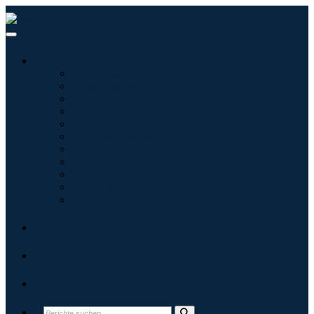
Branchen
Tecnologie dell'informazione
Assistenza sanitaria
Macchinari e attrezzature
Automotive e trasporti
Cibo e bevande
Energia e potenza
Aerospaziale e difesa
Agricoltura
Prodotti chimici e materiali
Architettura
Beni di consumo
Blogs
Über uns
Kontakt