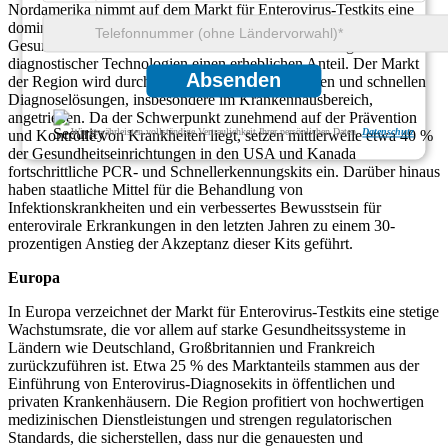
Nordamerika nimmt auf dem Markt für Enterovirus-Testkits eine
dominierende Stellung ein und hat aufgrund der fortschrittlichen
Gesundheitsinfrastruktur und der schnellen Einführung
diagnostischer Technologien einen erheblichen Anteil. Der Markt
Absenden
der Region wird durch die Nachfrage nach genauen und schnellen
Diagnoselösungen, insbesondere im Krankenhausbereich,
angetrieben. Da der Schwerpunkt zunehmend auf der Prävention
Wir gewährleisten vollständige Vertraulichkeit Ihrer persönlichen Daten.
Datenschutz
und Kontrolle von Krankheiten liegt, setzen mittlerweile etwa 40 %
der Gesundheitseinrichtungen in den USA und Kanada
fortschrittliche PCR- und Schnellerkennungskits ein. Darüber hinaus
haben staatliche Mittel für die Behandlung von
Infektionskrankheiten und ein verbessertes Bewusstsein für
enterovirale Erkrankungen in den letzten Jahren zu einem 30-
prozentigen Anstieg der Akzeptanz dieser Kits geführt.
Europa
In Europa verzeichnet der Markt für Enterovirus-Testkits eine stetige
Wachstumsrate, die vor allem auf starke Gesundheitssysteme in
Ländern wie Deutschland, Großbritannien und Frankreich
zurückzuführen ist. Etwa 25 % des Marktanteils stammen aus der
Einführung von Enterovirus-Diagnosekits in öffentlichen und
privaten Krankenhäusern. Die Region profitiert von hochwertigen
medizinischen Dienstleistungen und strengen regulatorischen
Standards, die sicherstellen, dass nur die genauesten und