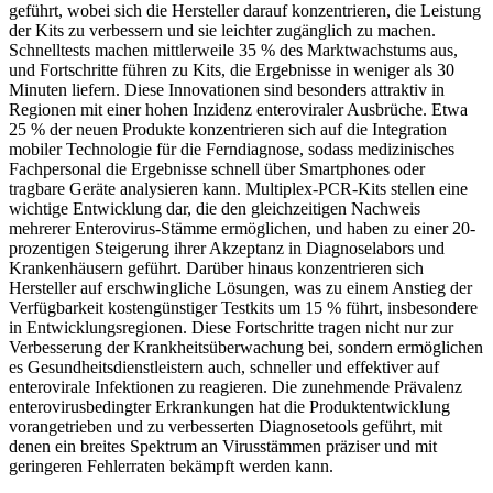
geführt, wobei sich die Hersteller darauf konzentrieren, die Leistung
der Kits zu verbessern und sie leichter zugänglich zu machen.
Schnelltests machen mittlerweile 35 % des Marktwachstums aus,
und Fortschritte führen zu Kits, die Ergebnisse in weniger als 30
Minuten liefern. Diese Innovationen sind besonders attraktiv in
Regionen mit einer hohen Inzidenz enteroviraler Ausbrüche. Etwa
25 % der neuen Produkte konzentrieren sich auf die Integration
mobiler Technologie für die Ferndiagnose, sodass medizinisches
Fachpersonal die Ergebnisse schnell über Smartphones oder
tragbare Geräte analysieren kann. Multiplex-PCR-Kits stellen eine
wichtige Entwicklung dar, die den gleichzeitigen Nachweis
mehrerer Enterovirus-Stämme ermöglichen, und haben zu einer 20-
prozentigen Steigerung ihrer Akzeptanz in Diagnoselabors und
Krankenhäusern geführt. Darüber hinaus konzentrieren sich
Hersteller auf erschwingliche Lösungen, was zu einem Anstieg der
Verfügbarkeit kostengünstiger Testkits um 15 % führt, insbesondere
in Entwicklungsregionen. Diese Fortschritte tragen nicht nur zur
Verbesserung der Krankheitsüberwachung bei, sondern ermöglichen
es Gesundheitsdienstleistern auch, schneller und effektiver auf
enterovirale Infektionen zu reagieren. Die zunehmende Prävalenz
enterovirusbedingter Erkrankungen hat die Produktentwicklung
vorangetrieben und zu verbesserten Diagnosetools geführt, mit
denen ein breites Spektrum an Virusstämmen präziser und mit
geringeren Fehlerraten bekämpft werden kann.