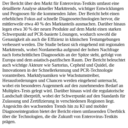
Der Bericht über den Markt für Enterovirus-Testkits umfasst eine
detaillierte Analyse aktueller Markttrends, wichtiger Entwicklungen
und Prognosen für die kommenden Jahre. Der Bericht hebt einen
erheblichen Fokus auf schnelle Diagnosetechnologien hervor, die
mittlerweile etwa 40 % des Marktanteils ausmachen. Darüber hinaus
legen etwa 30 % der neuen Produkte auf dem Markt einen starken
Schwerpunkt auf PCR-basierte Lösungen, wodurch sowohl die
Genauigkeit als auch die Effizienz in klinischen Testumgebungen
verbessert werden. Die Studie befasst sich eingehend mit regionalen
Markttrends, wobei Nordamerika aufgrund der hohen Nachfrage
nach fortschrittlichen Diagnosekits an der Spitze steht, gefolgt von
Europa und dem asiatisch-pazifischen Raum. Der Bericht beleuchtet
auch wichtige Akteure wie Sartorius, Cepheid und Quidel, die
Innovationen in der Schnellerkennung und PCR-Technologie
vorantreiben. Marktdynamiken wie Wachstumstreiber,
Herausforderungen und Chancen werden eingehend untersucht,
wobei ein besonderes Augenmerk auf den zunehmenden Bedarf an
Multiplex-Tests gelegt wird. Darüber hinaus wird die regulatorische
Landschaft überprüft, wobei der Schwerpunkt auf den Standards für
Zulassung und Zertifizierung in verschiedenen Regionen liegt.
Angesichts des wachsenden Trends hin zu KI und mobiler
Diagnoseintegration bietet der Bericht einen umfassenden Überblick
über die Technologien, die die Zukunft von Enterovirus-Testkits
prägen.