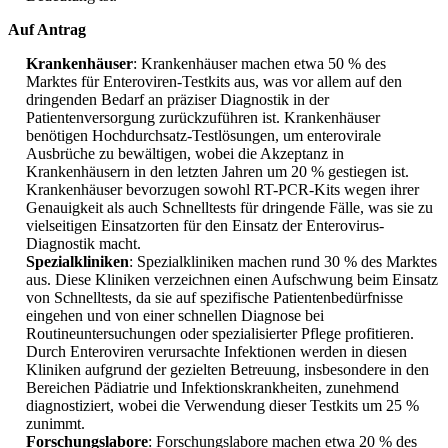
Auf Antrag
Krankenhäuser
: Krankenhäuser machen etwa 50 % des
Marktes für Enteroviren-Testkits aus, was vor allem auf den
dringenden Bedarf an präziser Diagnostik in der
Patientenversorgung zurückzuführen ist. Krankenhäuser
benötigen Hochdurchsatz-Testlösungen, um enterovirale
Ausbrüche zu bewältigen, wobei die Akzeptanz in
Krankenhäusern in den letzten Jahren um 20 % gestiegen ist.
Krankenhäuser bevorzugen sowohl RT-PCR-Kits wegen ihrer
Genauigkeit als auch Schnelltests für dringende Fälle, was sie zu
vielseitigen Einsatzorten für den Einsatz der Enterovirus-
Diagnostik macht.
Spezialkliniken
: Spezialkliniken machen rund 30 % des Marktes
aus. Diese Kliniken verzeichnen einen Aufschwung beim Einsatz
von Schnelltests, da sie auf spezifische Patientenbedürfnisse
eingehen und von einer schnellen Diagnose bei
Routineuntersuchungen oder spezialisierter Pflege profitieren.
Durch Enteroviren verursachte Infektionen werden in diesen
Kliniken aufgrund der gezielten Betreuung, insbesondere in den
Bereichen Pädiatrie und Infektionskrankheiten, zunehmend
diagnostiziert, wobei die Verwendung dieser Testkits um 25 %
zunimmt.
Forschungslabore
: Forschungslabore machen etwa 20 % des