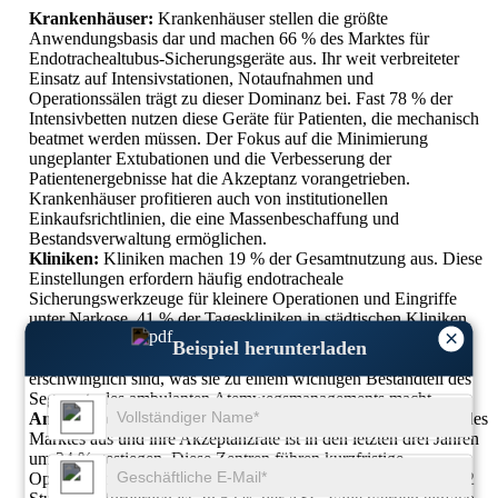
Krankenhäuser:
Krankenhäuser stellen die größte
Anwendungsbasis dar und machen 66 % des Marktes für
Endotrachealtubus-Sicherungsgeräte aus. Ihr weit verbreiteter
Einsatz auf Intensivstationen, Notaufnahmen und
Operationssälen trägt zu dieser Dominanz bei. Fast 78 % der
Intensivbetten nutzen diese Geräte für Patienten, die mechanisch
beatmet werden müssen. Der Fokus auf die Minimierung
ungeplanter Extubationen und die Verbesserung der
Patientenergebnisse hat die Akzeptanz vorangetrieben.
Krankenhäuser profitieren auch von institutionellen
Einkaufsrichtlinien, die eine Massenbeschaffung und
Bestandsverwaltung ermöglichen.
Kliniken:
Kliniken machen 19 % der Gesamtnutzung aus. Diese
Einstellungen erfordern häufig endotracheale
Sicherungswerkzeuge für kleinere Operationen und Eingriffe
unter Narkose. 41 % der Tageskliniken in städtischen Kliniken
×
geben an, regelmäßig klebstoffbasierte Geräte zu verwenden.
Beispiel herunterladen
Kliniken legen Wert auf Geräte, die einfach, effektiv und
erschwinglich sind, was sie zu einem wichtigen Bestandteil des
Segments des ambulanten Atemwegsmanagements macht.
Ambulante Chirurgiezentren (ASCs):
ASCs machen 15 % des
Marktes aus und ihre Akzeptanzrate ist in den letzten drei Jahren
um 24 % gestiegen. Diese Zentren führen kurzfristige
Operationen durch, bei denen eine Intubation von weniger als 2