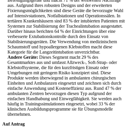
Befestigungsgeräte und macht 71 % der weltweiten Nachfrage
aus. Aufgrund ihres robusten Designs und der erweiterten
Fixierungsmöglichkeiten sind diese Geräte die bevorzugte Wahl
auf Intensivstationen, Notfallstationen und Operationssälen. In
tertiären Krankenhäusern sind 83 % der intubierten Patienten mit
Systemen zur Stabilisierung der Trachealintubation ausgestattet.
Darüber hinaus berichten 64 % der Einrichtungen über eine
verbesserte Extubationskontrolle durch den Einsatz von
Stabilisierungsgeräten. Die Verwendung von medizinischem
Schaumstoff und hypoallergenen Klebstoffen macht diese
Kategorie für die Langzeitintubation unverzichtbar.
Andere Geräte:
Dieses Segment macht 29 % des
Gesamtmarktes aus und umfasst Allzweck-, Soft-Strap- oder
Klebstoffsysteme, die für den kurzfristigen Einsatz oder
Umgebungen mit geringem Risiko konzipiert sind. Diese
Produkte werden überwiegend in ambulanten chirurgischen
Einheiten und Ambulanzen eingesetzt und zeichnen sich durch
einfache Anwendung und Kosteneffizienz aus. Rund 47 % der
ambulanten Zentren bevorzugen diesen Typ aufgrund der
einfachen Handhabung und Einwegfähigkeit. Sie werden auch
häufig in Trainingssimulationen eingesetzt, wobei 33 % der
klinischen Ausbildungsprogramme sie für Übungsmodelle
übernehmen.
Auf Antrag