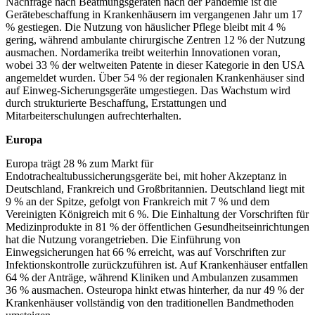
Nachfrage nach Beatmungsgeräten nach der Pandemie ist die
Gerätebeschaffung in Krankenhäusern im vergangenen Jahr um 17
% gestiegen. Die Nutzung von häuslicher Pflege bleibt mit 4 %
gering, während ambulante chirurgische Zentren 12 % der Nutzung
ausmachen. Nordamerika treibt weiterhin Innovationen voran,
wobei 33 % der weltweiten Patente in dieser Kategorie in den USA
angemeldet wurden. Über 54 % der regionalen Krankenhäuser sind
auf Einweg-Sicherungsgeräte umgestiegen. Das Wachstum wird
durch strukturierte Beschaffung, Erstattungen und
Mitarbeiterschulungen aufrechterhalten.
Europa
Europa trägt 28 % zum Markt für
Endotrachealtubussicherungsgeräte bei, mit hoher Akzeptanz in
Deutschland, Frankreich und Großbritannien. Deutschland liegt mit
9 % an der Spitze, gefolgt von Frankreich mit 7 % und dem
Vereinigten Königreich mit 6 %. Die Einhaltung der Vorschriften für
Medizinprodukte in 81 % der öffentlichen Gesundheitseinrichtungen
hat die Nutzung vorangetrieben. Die Einführung von
Einwegsicherungen hat 66 % erreicht, was auf Vorschriften zur
Infektionskontrolle zurückzuführen ist. Auf Krankenhäuser entfallen
64 % der Anträge, während Kliniken und Ambulanzen zusammen
36 % ausmachen. Osteuropa hinkt etwas hinterher, da nur 49 % der
Krankenhäuser vollständig von den traditionellen Bandmethoden