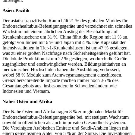
umsteigen.
Asien-Pazifik
Der asiatisch-pazifische Raum hält 21 % des globalen Marktes für
Endotrachealtubus-Befestigungsgeräte und verzeichnet ein schnelles
Wachstum mit einem jährlichen Anstieg der Beschaffung auf
Krankenhausebene um 31 %. China führt die Region mit 11 % an,
gefolgt von Indien mit 6 % und Japan mit 4 %. Die Kapazität der
Intensivstationen in Tier-1-Krankenhäusern ist um 47 % gestiegen,
was zu einer großen Nachfrage nach Sicherheitsgeräten geführt hat.
Die lokale Produktion ist um 22 % gestiegen, wodurch die Geräte
zugänglicher und erschwinglicher werden. Bildungsinitiativen an
medizinischen Hochschulen haben die Ausbildung verbessert,
wobei 58 % Module zum Atemwegsmanagement einschlossen.
Grenzüberschreitende Importe machen immer noch 36 % des
Gesamtangebots aus, insbesondere in Schwellenländern wie
Indonesien und Vietnam.
Naher Osten und Afrika
Der Nahe Osten und Afrika tragen 8 % zum globalen Markt für
Endotrachealtubus-Befestigungsgeräte bei, mit stetigem Wachstum
sowohl in öffentlichen als auch in privaten Gesundheitssystemen.
Die Vereinigten Arabischen Emirate und Saudi-Arabien liegen mit
einem gemeinsamen Anteil von 5 % an der Spitze. Die Investitionen