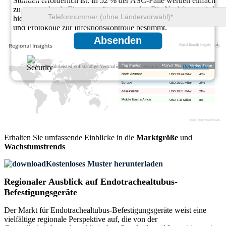
Stunden erforderlich ist. In 52 % der ASC-Fälle werden einfach
zu verwendende Einweggeräte verwendet. Die Nachfrage wird
hier durch eine schnelle Anwendung, eine hohe Fluktuationsrate
und Protokolle zur Infektionskontrolle bestimmt.
Absenden
Wir gewährleisten vollständige Vertraulichkeit Ihrer persönlichen Daten.
Datenschutz
USD 39.94 Million
43%
USD 26.01 Million
28%
USD 19.51 Million
21%
USD 7.43 Million
8%
Erhalten Sie umfassende Einblicke in die
Marktgröße
und
Wachstumstrends
Kostenloses Muster herunterladen
Regionaler Ausblick auf Endotrachealtubus-
Befestigungsgeräte
Der Markt für Endotrachealtubus-Befestigungsgeräte weist eine
vielfältige regionale Perspektive auf, die von der