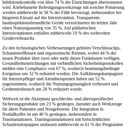
Infektionskontrolle von über 74 % der Einrichtungen übernommen
wird. Klebebasierte Befestigungswerkzeuge mit weicher Polsterung
werden mittlerweile in 58 % der Fälle bevorzugt, insbesondere bei
längerem Einsatz auf der Intensivstation. Transparente,
hautinspektionsfreundliche Geräte verzeichneten im letzten Jahr
einen Nutzungsanstieg von 35 %. Auf pädiatrischen
Intensivstationen entfallen mittlerweile 19 % des weltweiten
Geräteverbrauchs.
Zu den technologischen Verbesserungen gehören Verschlussclips,
Schaumstoffkissen und ergonomische Riemen, wobei 44 % der
neuen Produkte über zwei oder mehr dieser Funktionen verfügen.
Gesundheitseinrichtungen mit verbindlichen Sicherheitsprotokollen
melden eine Compliance von 67 %, wodurch beatmungsbedingte
Ereignisse um 32 % reduziert werden. Die Aufklärungskampagnen
für Intensivpfleger und Atemtherapeuten haben um 52 %
zugenommen, wodurch die Nutzungsgenauigkeit verbessert und
Gerätemissbrauch um 28 % reduziert wurde.
Weltweit ist die Akzeptanz geschlechts- und altersspezifischer
Sicherungsprodukte um 23 % gestiegen, darunter auch Werkzeuge
für ältere Patienten und Neugeborene. Die Integration in
Notfallkoffer ist um 40 % gestiegen, insbesondere in
Traumastationen. Trainingssimulationen mit fortschrittlichen
Schaufensterpuppen umfassen mittlerweile in 61 % der Programme