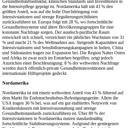
Gesundheitsinfrastruktur, klinischen Standards und Investitionen in
die Intensivpflege geprägt ist. Nordamerika hält mit 43 % den
größten Anteil, was auf die hohe Durchdringung von
Intensivstationen und strenge Regulierungsrichtlinien
zurückzuführen ist. Europa folgt mit 28 %, wo fortschrittliche
Gesundheitssysteme und ältere Bevölkerungsgruppen für eine
konstante Nachfrage sorgen. Der asiatisch-pazifische Raum
entwickelt sich schnell, verzeichnet ein jährliches Wachstum von 31
% und macht 21 % des Weltmarktes aus. Steigende Kapazitäten auf
Intensivstationen und Sensibilisierungskampagnen in Indien, China
und Südostasien tragen zur Expansion bei. Die Region Naher Osten
und Afrika ist zwar noch im Entstehen begriffen, zeigt jedoch
Anzeichen einer Beschleunigung: 8 % der weltweiten Nachfrage
werden durch öffentlich-private Gesundheitsinvestitionen und
internationale Hilfsprojekte gedeckt.
Nordamerika
Nordamerika ist mit einem weltweiten Anteil von 43 % führend auf
dem Markt für Endotrachealtubus-Befestigungsgeräte. Allein die
USA tragen 36 % bei, was auf ein gut etabliertes Netzwerk von
Krankenhäusern mit Intensivausstattung und strenge
Gesundheitsstandards zurückzuführen ist. Über 89 % der
Intensivstationen in Nordamerika nutzen standardmäßig
fortschrittliche Stabilisierungssysteme. Aufgrund der gestiegenen