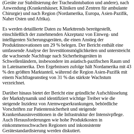
(Geräte zur Stabilisierung der Trachealintubation und andere), nach
Anwendung (Krankenhäuser, Kliniken und Zentren für ambulante
Chirurgie) und nach Region (Nordamerika, Europa, Asien-Pazifik,
Naher Osten und Afrika).
Es werden detaillierte Daten zu Markttrends bereitgestellt,
einschließlich der zunehmenden Akzeptanz von Einweg- und
intelligenten Sicherungsgeräten, die einen Anstieg der
Produktinnovationen um 29 % belegen. Der Bericht enthält eine
umfassende Analyse der Investitionsmöglichkeiten und unterstreicht
die wachsende Nachfrage nach Sicherheitsgeräten in
Schwellenländern, insbesondere im asiatisch-pazifischen Raum und
in Lateinamerika. Den Ergebnissen zufolge hält Nordamerika mit 43
% den größten Marktanteil, während die Region Asien-Pazifik mit
einem Nachfrageanstieg von 31 % das stärkste Wachstum
verzeichnet.
Darüber hinaus bietet der Bericht eine gründliche Aufschlüsselung
der Marktdynamik und identifiziert wichtige Treiber wie die
steigende Inzidenz von Atemwegserkrankungen, behördliche
Vorschriften zur Patientensicherheit und steigende
Krankenhausinvestitionen in die Infrastruktur der Intensivpflege.
Auch Herausforderungen wie hohe Produktkosten in
einkommensschwachen Regionen und inkonsistente
Gerätestandardisierung werden diskutiert.