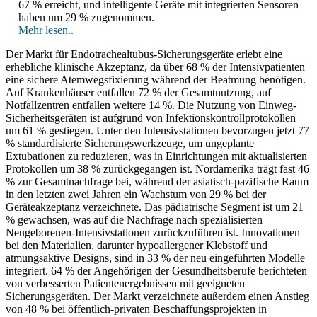
67 % erreicht, und intelligente Geräte mit integrierten Sensoren
haben um 29 % zugenommen.
Mehr lesen..
Der Markt für Endotrachealtubus-Sicherungsgeräte erlebt eine
erhebliche klinische Akzeptanz, da über 68 % der Intensivpatienten
eine sichere Atemwegsfixierung während der Beatmung benötigen.
Auf Krankenhäuser entfallen 72 % der Gesamtnutzung, auf
Notfallzentren entfallen weitere 14 %. Die Nutzung von Einweg-
Sicherheitsgeräten ist aufgrund von Infektionskontrollprotokollen
um 61 % gestiegen. Unter den Intensivstationen bevorzugen jetzt 77
% standardisierte Sicherungswerkzeuge, um ungeplante
Extubationen zu reduzieren, was in Einrichtungen mit aktualisierten
Protokollen um 38 % zurückgegangen ist. Nordamerika trägt fast 46
% zur Gesamtnachfrage bei, während der asiatisch-pazifische Raum
in den letzten zwei Jahren ein Wachstum von 29 % bei der
Geräteakzeptanz verzeichnete. Das pädiatrische Segment ist um 21
% gewachsen, was auf die Nachfrage nach spezialisierten
Neugeborenen-Intensivstationen zurückzuführen ist. Innovationen
bei den Materialien, darunter hypoallergener Klebstoff und
atmungsaktive Designs, sind in 33 % der neu eingeführten Modelle
integriert. 64 % der Angehörigen der Gesundheitsberufe berichteten
von verbesserten Patientenergebnissen mit geeigneten
Sicherungsgeräten. Der Markt verzeichnete außerdem einen Anstieg
von 48 % bei öffentlich-privaten Beschaffungsprojekten in