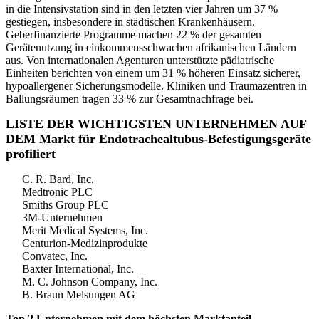
in die Intensivstation sind in den letzten vier Jahren um 37 %
gestiegen, insbesondere in städtischen Krankenhäusern.
Geberfinanzierte Programme machen 22 % der gesamten
Gerätenutzung in einkommensschwachen afrikanischen Ländern
aus. Von internationalen Agenturen unterstützte pädiatrische
Einheiten berichten von einem um 31 % höheren Einsatz sicherer,
hypoallergener Sicherungsmodelle. Kliniken und Traumazentren in
Ballungsräumen tragen 33 % zur Gesamtnachfrage bei.
LISTE DER WICHTIGSTEN UNTERNEHMEN AUF
DEM Markt für Endotrachealtubus-Befestigungsgeräte
profiliert
C. R. Bard, Inc.
Medtronic PLC
Smiths Group PLC
3M-Unternehmen
Merit Medical Systems, Inc.
Centurion-Medizinprodukte
Convatec, Inc.
Baxter International, Inc.
M. C. Johnson Company, Inc.
B. Braun Melsungen AG
Top 2 Unternehmen mit dem höchsten Marktanteil