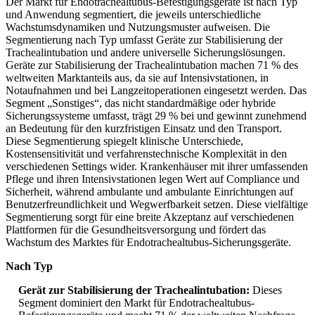
Der Markt für Endotrachealtubus-Befestigungsgeräte ist nach Typ
und Anwendung segmentiert, die jeweils unterschiedliche
Wachstumsdynamiken und Nutzungsmuster aufweisen. Die
Segmentierung nach Typ umfasst Geräte zur Stabilisierung der
Trachealintubation und andere universelle Sicherungslösungen.
Geräte zur Stabilisierung der Trachealintubation machen 71 % des
weltweiten Marktanteils aus, da sie auf Intensivstationen, in
Notaufnahmen und bei Langzeitoperationen eingesetzt werden. Das
Segment „Sonstiges“, das nicht standardmäßige oder hybride
Sicherungssysteme umfasst, trägt 29 % bei und gewinnt zunehmend
an Bedeutung für den kurzfristigen Einsatz und den Transport.
Diese Segmentierung spiegelt klinische Unterschiede,
Kostensensitivität und verfahrenstechnische Komplexität in den
verschiedenen Settings wider. Krankenhäuser mit ihrer umfassenden
Pflege und ihren Intensivstationen legen Wert auf Compliance und
Sicherheit, während ambulante und ambulante Einrichtungen auf
Benutzerfreundlichkeit und Wegwerfbarkeit setzen. Diese vielfältige
Segmentierung sorgt für eine breite Akzeptanz auf verschiedenen
Plattformen für die Gesundheitsversorgung und fördert das
Wachstum des Marktes für Endotrachealtubus-Sicherungsgeräte.
Nach Typ
Gerät zur Stabilisierung der Trachealintubation:
Dieses
Segment dominiert den Markt für Endotrachealtubus-