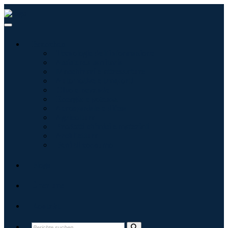
Branchen
Tecnologie dell'informazione
Assistenza sanitaria
Macchinari e attrezzature
Automotive e trasporti
Cibo e bevande
Energia e potenza
Aerospaziale e difesa
Agricoltura
Prodotti chimici e materiali
Architettura
Beni di consumo
Blogs
Über uns
Kontakt