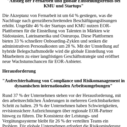
"Anstieg der Fernarbeit und globale Einstellungstrends bei
KMU und Startups"
Die Akzeptanz von Fernarbeit ist um 64 % gestiegen, was die
Nachfrage nach grenzüberschreitenden Beschäftigungslösungen
erhöht. Ungefähr 46 % der Startups und KMU nutzen EOR-
Plattformen für die Einstellung von Talenten in Märkten wie
Südostasien, Lateinamerika und Osteuropa. Diese Plattformen
bieten 33 % schnellere Onboarding-Zyklen und senken die
administrativen Personalkosten um 28 %. Mit der Umstellung auf
hybride Belegschaftsmodelle wird die globale Einstellung von
Mitarbeitern zu einer langfristigen Geschäftsstrategie und eröffnet
neue Wachstumschancen für EOR-Anbieter.
Herausforderung
"Aufrechterhaltung von Compliance und Risikomanagement in
dynamischen internationalen Arbeitsumgebungen"
Rund 37 % der Unternehmen stehen vor der Herausforderung, mit
den arbeitsrechtlichen Änderungen in mehreren Gerichtsbarkeiten
Schritt zu halten. 29 % der Unternehmen haben Schwierigkeiten,
revisionssichere Aufzeichnungen über regionale EOR-Partner
hinweg zu führen. Die Konsistenz der Leistungs- und
Vergütungssysteme bleibt für 26 % der verteilten Teams ein
Problem. Für globale Unternehmen erfordert die Risikominderung