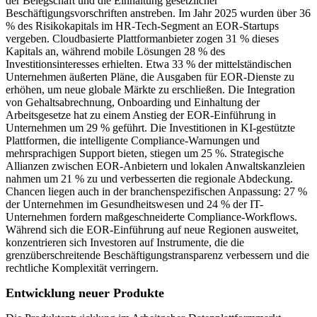
der Belegschaft und die Einhaltung gesetzlicher
Beschäftigungsvorschriften anstreben. Im Jahr 2025 wurden über 36
% des Risikokapitals im HR-Tech-Segment an EOR-Startups
vergeben. Cloudbasierte Plattformanbieter zogen 31 % dieses
Kapitals an, während mobile Lösungen 28 % des
Investitionsinteresses erhielten. Etwa 33 % der mittelständischen
Unternehmen äußerten Pläne, die Ausgaben für EOR-Dienste zu
erhöhen, um neue globale Märkte zu erschließen. Die Integration
von Gehaltsabrechnung, Onboarding und Einhaltung der
Arbeitsgesetze hat zu einem Anstieg der EOR-Einführung in
Unternehmen um 29 % geführt. Die Investitionen in KI-gestützte
Plattformen, die intelligente Compliance-Warnungen und
mehrsprachigen Support bieten, stiegen um 25 %. Strategische
Allianzen zwischen EOR-Anbietern und lokalen Anwaltskanzleien
nahmen um 21 % zu und verbesserten die regionale Abdeckung.
Chancen liegen auch in der branchenspezifischen Anpassung: 27 %
der Unternehmen im Gesundheitswesen und 24 % der IT-
Unternehmen fordern maßgeschneiderte Compliance-Workflows.
Während sich die EOR-Einführung auf neue Regionen ausweitet,
konzentrieren sich Investoren auf Instrumente, die die
grenzüberschreitende Beschäftigungstransparenz verbessern und die
rechtliche Komplexität verringern.
Entwicklung neuer Produkte