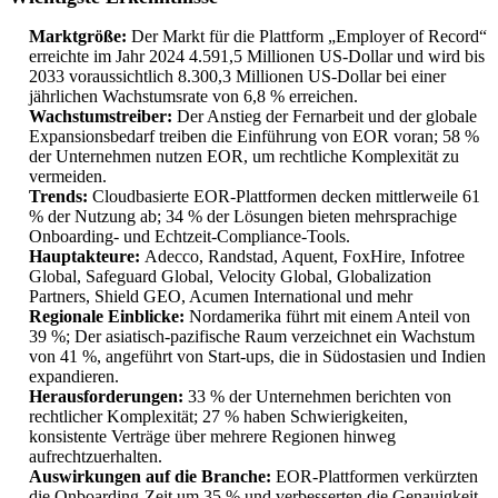
Marktgröße:
Der Markt für die Plattform „Employer of Record“
erreichte im Jahr 2024 4.591,5 Millionen US-Dollar und wird bis
2033 voraussichtlich 8.300,3 Millionen US-Dollar bei einer
jährlichen Wachstumsrate von 6,8 % erreichen.
Wachstumstreiber:
Der Anstieg der Fernarbeit und der globale
Expansionsbedarf treiben die Einführung von EOR voran; 58 %
der Unternehmen nutzen EOR, um rechtliche Komplexität zu
vermeiden.
Trends:
Cloudbasierte EOR-Plattformen decken mittlerweile 61
% der Nutzung ab; 34 % der Lösungen bieten mehrsprachige
Onboarding- und Echtzeit-Compliance-Tools.
Hauptakteure:
Adecco, Randstad, Aquent, FoxHire, Infotree
Global, Safeguard Global, Velocity Global, Globalization
Partners, Shield GEO, Acumen International und mehr
Regionale Einblicke:
Nordamerika führt mit einem Anteil von
39 %; Der asiatisch-pazifische Raum verzeichnet ein Wachstum
von 41 %, angeführt von Start-ups, die in Südostasien und Indien
expandieren.
Herausforderungen:
33 % der Unternehmen berichten von
rechtlicher Komplexität; 27 % haben Schwierigkeiten,
konsistente Verträge über mehrere Regionen hinweg
aufrechtzuerhalten.
Auswirkungen auf die Branche:
EOR-Plattformen verkürzten
die Onboarding-Zeit um 35 % und verbesserten die Genauigkeit