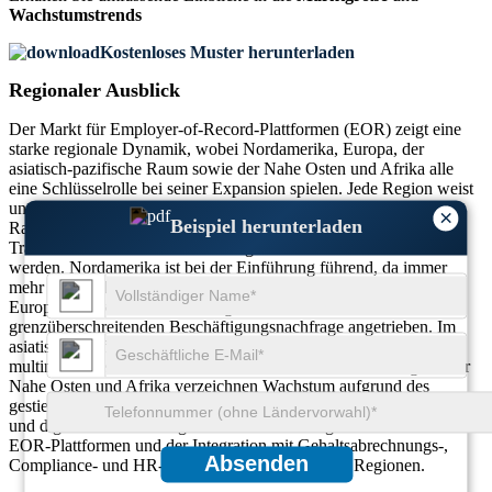
Wachstumstrends
Kostenloses Muster herunterladen
Regionaler Ausblick
Der Markt für Employer-of-Record-Plattformen (EOR) zeigt eine
starke regionale Dynamik, wobei Nordamerika, Europa, der
asiatisch-pazifische Raum sowie der Nahe Osten und Afrika alle
eine Schlüsselrolle bei seiner Expansion spielen. Jede Region weist
unterschiedliche Trends auf, die durch regulatorische
×
Beispiel herunterladen
Rahmenbedingungen, Einstellungspraktiken, digitale
Transformation und die Einführung von Fernarbeit beeinflusst
werden. Nordamerika ist bei der Einführung führend, da immer
mehr Unternehmen weltweit Remote-Mitarbeiter beschäftigen.
Europa wird von der Einhaltung der DSGVO und der
grenzüberschreitenden Beschäftigungsnachfrage angetrieben. Im
asiatisch-pazifischen Raum steigt das Interesse von Startups und
multinationalen Konzernen, in Schwellenländer vorzudringen. Der
Nahe Osten und Afrika verzeichnen Wachstum aufgrund des
gestiegenen Interesses an Beschäftigungslösungen für Expatriates
und digitalen Onboarding-Tools. Die Nachfrage nach cloudbasierten
EOR-Plattformen und der Integration mit Gehaltsabrechnungs-,
Absenden
Compliance- und HR-Analysetools steigt in allen Regionen.