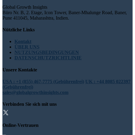
Global Growth Insights
Büro Nr. B, 2. Etage, Icon Tower, Baner-Mhalunge Road, Baner,
Pune 411045, Maharashtra, Indien.
Nützliche Links
Kontakt
ÜBER UNS
NUTZUNGSBEDINGUNGEN
DATENSCHUTZRICHTLINIE
Unsere Kontakte
USA : +1 (855) 467-7775 (Gebührenfrei)
UK : +44 8085 022397
(Gebührenfrei)
sales@globalgrowthinsights.com
Verbinden Sie sich mit uns
Online-Vertrauen