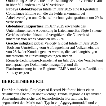
Onboarding-Suite ein, die die Einstellungszeit für verteilte Teams
in über 50 Ländern um 34 % verkürzte.
Papaya Global:
Papaya führte im Jahr 2025 eine KI-gestützte
Compliance-Engine ein, die die Fehlererkennung bei
Arbeitsverträgen und Gehaltsabrechnungsintegrationen um 29 %
verbesserte.
Globalisierungspartner:
Im Jahr 2025 erweiterte das
Unternehmen seine Abdeckung in Lateinamerika, fügte 18 neue
Gerichtsbarkeiten hinzu und vergrößerte die Nutzerbasis
innerhalb von sechs Monaten um 22 %.
Geschwindigkeit global:
Velocity Global führte im Jahr 2025
Tools zur Umstellung vom Auftragnehmer auf Vollzeit ein, die
von 26 % der Kunden genutzt werden, die nach langfristigen
internationalen Einstellungslösungen suchen.
Remote-Technologie:
Remote hat im Jahr 2025 die Verarbeitung
mehrsprachiger Dokumente hinzugefügt und die
Plattformnutzung in den Regionen EMEA und Asien-Pazifik um
21 % gesteigert.
BERICHTSBEREICH
Der Marktbericht „Employer of Record Platform“ bietet einen
detaillierten Überblick über wichtige Trends, regionale Dynamiken,
Anwendungsbereiche und technologische Fortschritte. Es
segmentiert den Markt nach Typ in ein Aggregatormodell und ein