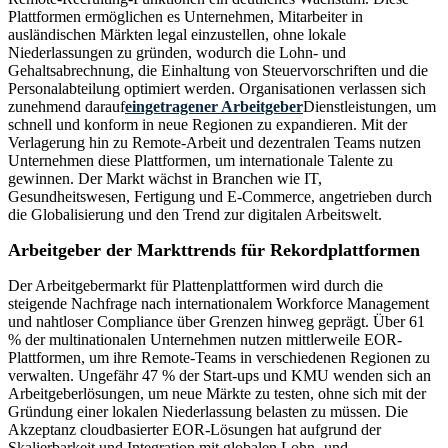
Plattformen ermöglichen es Unternehmen, Mitarbeiter in
ausländischen Märkten legal einzustellen, ohne lokale
Niederlassungen zu gründen, wodurch die Lohn- und
Gehaltsabrechnung, die Einhaltung von Steuervorschriften und die
Personalabteilung optimiert werden. Organisationen verlassen sich
zunehmend darauf
eingetragener Arbeitgeber
Dienstleistungen, um
schnell und konform in neue Regionen zu expandieren. Mit der
Verlagerung hin zu Remote-Arbeit und dezentralen Teams nutzen
Unternehmen diese Plattformen, um internationale Talente zu
gewinnen. Der Markt wächst in Branchen wie IT,
Gesundheitswesen, Fertigung und E-Commerce, angetrieben durch
die Globalisierung und den Trend zur digitalen Arbeitswelt.
Arbeitgeber der Markttrends für Rekordplattformen
Der Arbeitgebermarkt für Plattenplattformen wird durch die
steigende Nachfrage nach internationalem Workforce Management
und nahtloser Compliance über Grenzen hinweg geprägt. Über 61
% der multinationalen Unternehmen nutzen mittlerweile EOR-
Plattformen, um ihre Remote-Teams in verschiedenen Regionen zu
verwalten. Ungefähr 47 % der Start-ups und KMU wenden sich an
Arbeitgeberlösungen, um neue Märkte zu testen, ohne sich mit der
Gründung einer lokalen Niederlassung belasten zu müssen. Die
Akzeptanz cloudbasierter EOR-Lösungen hat aufgrund der
Skalierbarkeit und Integration mit globalen Lohn- und