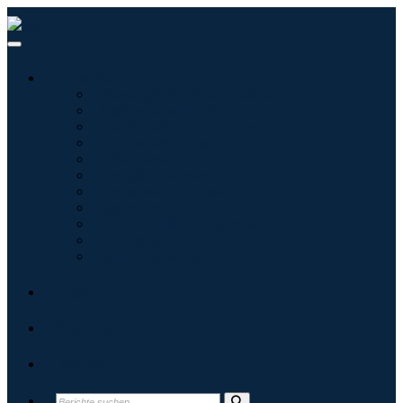
Branchen
Tecnologie dell'informazione
Assistenza sanitaria
Macchinari e attrezzature
Automotive e trasporti
Cibo e bevande
Energia e potenza
Aerospaziale e difesa
Agricoltura
Prodotti chimici e materiali
Architettura
Beni di consumo
Blogs
Über uns
Kontakt