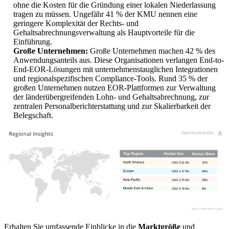
ohne die Kosten für die Gründung einer lokalen Niederlassung
tragen zu müssen. Ungefähr 41 % der KMU nennen eine
geringere Komplexität der Rechts- und
Gehaltsabrechnungsverwaltung als Hauptvorteile für die
Einführung.
Große Unternehmen:
Große Unternehmen machen 42 % des
Anwendungsanteils aus. Diese Organisationen verlangen End-to-
End-EOR-Lösungen mit unternehmenstauglichen Integrationen
und regionalspezifischen Compliance-Tools. Rund 35 % der
großen Unternehmen nutzen EOR-Plattformen zur Verwaltung
der länderübergreifenden Lohn- und Gehaltsabrechnung, zur
zentralen Personalberichterstattung und zur Skalierbarkeit der
Belegschaft.
USD 3.51 Bn
37%
USD 2.47 Bn
26%
USD 2.75 Bn
29%
USD 0.76 Bn
8%
Erhalten Sie umfassende Einblicke in die
Marktgröße
und