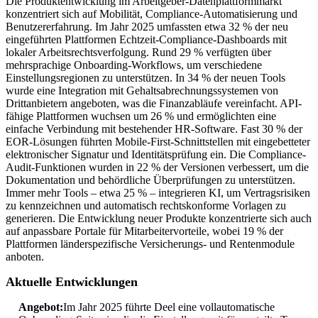
Die Produktentwicklung im Arbeitgeber-Datenplattformmarkt
konzentriert sich auf Mobilität, Compliance-Automatisierung und
Benutzererfahrung. Im Jahr 2025 umfassten etwa 32 % der neu
eingeführten Plattformen Echtzeit-Compliance-Dashboards mit
lokaler Arbeitsrechtsverfolgung. Rund 29 % verfügten über
mehrsprachige Onboarding-Workflows, um verschiedene
Einstellungsregionen zu unterstützen. In 34 % der neuen Tools
wurde eine Integration mit Gehaltsabrechnungssystemen von
Drittanbietern angeboten, was die Finanzabläufe vereinfacht. API-
fähige Plattformen wuchsen um 26 % und ermöglichten eine
einfache Verbindung mit bestehender HR-Software. Fast 30 % der
EOR-Lösungen führten Mobile-First-Schnittstellen mit eingebetteter
elektronischer Signatur und Identitätsprüfung ein. Die Compliance-
Audit-Funktionen wurden in 22 % der Versionen verbessert, um die
Dokumentation und behördliche Überprüfungen zu unterstützen.
Immer mehr Tools – etwa 25 % – integrieren KI, um Vertragsrisiken
zu kennzeichnen und automatisch rechtskonforme Vorlagen zu
generieren. Die Entwicklung neuer Produkte konzentrierte sich auch
auf anpassbare Portale für Mitarbeitervorteile, wobei 19 % der
Plattformen länderspezifische Versicherungs- und Rentenmodule
anboten.
Aktuelle Entwicklungen
Angebot:
Im Jahr 2025 führte Deel eine vollautomatische