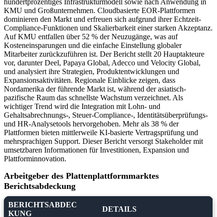
hundertprozentiges Infrastrukturmodell sowie nach Anwendung in
KMU und Großunternehmen. Cloudbasierte EOR-Plattformen
dominieren den Markt und erfreuen sich aufgrund ihrer Echtzeit-
Compliance-Funktionen und Skalierbarkeit einer starken Akzeptanz.
Auf KMU entfallen über 52 % der Neuzugänge, was auf
Kosteneinsparungen und die einfache Einstellung globaler
Mitarbeiter zurückzuführen ist. Der Bericht stellt 20 Hauptakteure
vor, darunter Deel, Papaya Global, Adecco und Velocity Global,
und analysiert ihre Strategien, Produktentwicklungen und
Expansionsaktivitäten. Regionale Einblicke zeigen, dass
Nordamerika der führende Markt ist, während der asiatisch-
pazifische Raum das schnellste Wachstum verzeichnet. Als
wichtiger Trend wird die Integration mit Lohn- und
Gehaltsabrechnungs-, Steuer-Compliance-, Identitätsüberprüfungs-
und HR-Analysetools hervorgehoben. Mehr als 38 % der
Plattformen bieten mittlerweile KI-basierte Vertragsprüfung und
mehrsprachigen Support. Dieser Bericht versorgt Stakeholder mit
umsetzbaren Informationen für Investitionen, Expansion und
Plattforminnovation.
Arbeitgeber des Plattenplattformmarktes
Berichtsabdeckung
BERICHTSABDEC
DETAILS
KUNG