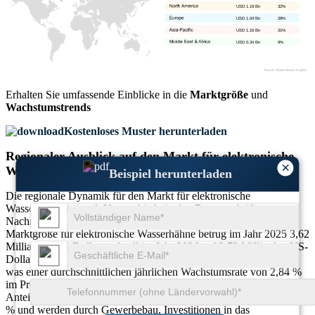
USD 1.19 Bn
32%
USD 1.04 Bn
28%
USD 1.16 Bn
31%
USD 0.34 Bn
9%
Erhalten Sie umfassende Einblicke in die
Marktgröße
und
Wachstumstrends
Kostenloses Muster herunterladen
Regionaler Ausblick auf den Markt für elektronische
×
Wasserhähne
Beispiel herunterladen
Die regionale Dynamik für den Markt für elektronische
Wasserhähne spiegelt Unterschiede in den Bauvorschriften,
Nachrüstbudgets und Hygieneprioritäten wider. Die globale
Marktgröße für elektronische Wasserhähne betrug im Jahr 2025 3,62
Milliarden US-Dollar und soll im Jahr 2026 auf 3,73 Milliarden US-
Dollar und im Jahr 2027 auf 3,83 Milliarden US-Dollar ansteigen,
was einer durchschnittlichen jährlichen Wachstumsrate von 2,84 %
im Prognosezeitraum (2026–2035) entspricht. Die regionalen
Anteile betragen in den unten aufgeführten Regionen insgesamt 100
% und werden durch Gewerbebau, Investitionen in das