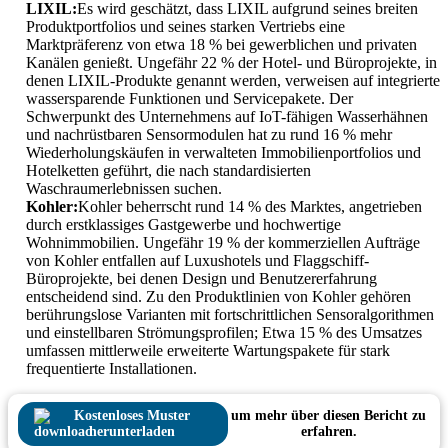
LIXIL:
Es wird geschätzt, dass LIXIL aufgrund seines breiten
Produktportfolios und seines starken Vertriebs eine
Marktpräferenz von etwa 18 % bei gewerblichen und privaten
Kanälen genießt. Ungefähr 22 % der Hotel- und Büroprojekte, in
denen LIXIL-Produkte genannt werden, verweisen auf integrierte
wassersparende Funktionen und Servicepakete. Der
Schwerpunkt des Unternehmens auf IoT-fähigen Wasserhähnen
und nachrüstbaren Sensormodulen hat zu rund 16 % mehr
Wiederholungskäufen in verwalteten Immobilienportfolios und
Hotelketten geführt, die nach standardisierten
Waschraumerlebnissen suchen.
Kohler:
Kohler beherrscht rund 14 % des Marktes, angetrieben
durch erstklassiges Gastgewerbe und hochwertige
Wohnimmobilien. Ungefähr 19 % der kommerziellen Aufträge
von Kohler entfallen auf Luxushotels und Flaggschiff-
Büroprojekte, bei denen Design und Benutzererfahrung
entscheidend sind. Zu den Produktlinien von Kohler gehören
berührungslose Varianten mit fortschrittlichen Sensoralgorithmen
und einstellbaren Strömungsprofilen; Etwa 15 % des Umsatzes
umfassen mittlerweile erweiterte Wartungspakete für stark
frequentierte Installationen.
Kostenloses Muster
um mehr über diesen Bericht zu
herunterladen
erfahren.