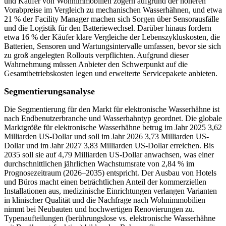
und Käufer von Wohnimmobilien zögern aufgrund der höheren
Vorabpreise im Vergleich zu mechanischen Wasserhähnen, und etwa
21 % der Facility Manager machen sich Sorgen über Sensorausfälle
und die Logistik für den Batteriewechsel. Darüber hinaus fordern
etwa 16 % der Käufer klare Vergleiche der Lebenszykluskosten, die
Batterien, Sensoren und Wartungsintervalle umfassen, bevor sie sich
zu groß angelegten Rollouts verpflichten. Aufgrund dieser
Wahrnehmung müssen Anbieter den Schwerpunkt auf die
Gesamtbetriebskosten legen und erweiterte Servicepakete anbieten.
Segmentierungsanalyse
Die Segmentierung für den Markt für elektronische Wasserhähne ist
nach Endbenutzerbranche und Wasserhahntyp geordnet. Die globale
Marktgröße für elektronische Wasserhähne betrug im Jahr 2025 3,62
Milliarden US-Dollar und soll im Jahr 2026 3,73 Milliarden US-
Dollar und im Jahr 2027 3,83 Milliarden US-Dollar erreichen. Bis
2035 soll sie auf 4,79 Milliarden US-Dollar anwachsen, was einer
durchschnittlichen jährlichen Wachstumsrate von 2,84 % im
Prognosezeitraum (2026–2035) entspricht. Der Ausbau von Hotels
und Büros macht einen beträchtlichen Anteil der kommerziellen
Installationen aus, medizinische Einrichtungen verlangen Varianten
in klinischer Qualität und die Nachfrage nach Wohnimmobilien
nimmt bei Neubauten und hochwertigen Renovierungen zu.
Typenaufteilungen (berührungslose vs. elektronische Wasserhähne