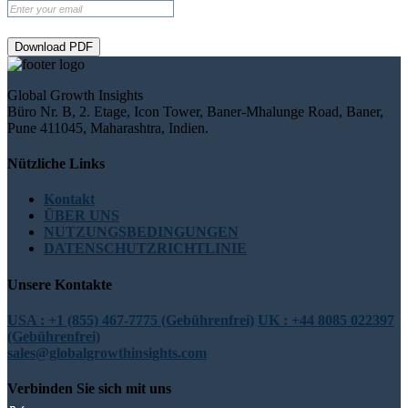
Download PDF
Global Growth Insights
Büro Nr. B, 2. Etage, Icon Tower, Baner-Mhalunge Road, Baner,
Pune 411045, Maharashtra, Indien.
Nützliche Links
Kontakt
ÜBER UNS
NUTZUNGSBEDINGUNGEN
DATENSCHUTZRICHTLINIE
Unsere Kontakte
USA : +1 (855) 467-7775 (Gebührenfrei)
UK : +44 8085 022397
(Gebührenfrei)
sales@globalgrowthinsights.com
Verbinden Sie sich mit uns