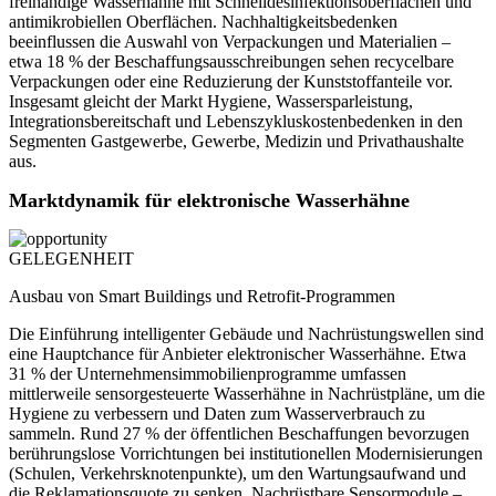
freihändige Wasserhähne mit Schnelldesinfektionsoberflächen und
antimikrobiellen Oberflächen. Nachhaltigkeitsbedenken
beeinflussen die Auswahl von Verpackungen und Materialien –
etwa 18 % der Beschaffungsausschreibungen sehen recycelbare
Verpackungen oder eine Reduzierung der Kunststoffanteile vor.
Insgesamt gleicht der Markt Hygiene, Wassersparleistung,
Integrationsbereitschaft und Lebenszykluskostenbedenken in den
Segmenten Gastgewerbe, Gewerbe, Medizin und Privathaushalte
aus.
Marktdynamik für elektronische Wasserhähne
GELEGENHEIT
Ausbau von Smart Buildings und Retrofit-Programmen
Die Einführung intelligenter Gebäude und Nachrüstungswellen sind
eine Hauptchance für Anbieter elektronischer Wasserhähne. Etwa
31 % der Unternehmensimmobilienprogramme umfassen
mittlerweile sensorgesteuerte Wasserhähne in Nachrüstpläne, um die
Hygiene zu verbessern und Daten zum Wasserverbrauch zu
sammeln. Rund 27 % der öffentlichen Beschaffungen bevorzugen
berührungslose Vorrichtungen bei institutionellen Modernisierungen
(Schulen, Verkehrsknotenpunkte), um den Wartungsaufwand und
die Reklamationsquote zu senken. Nachrüstbare Sensormodule –