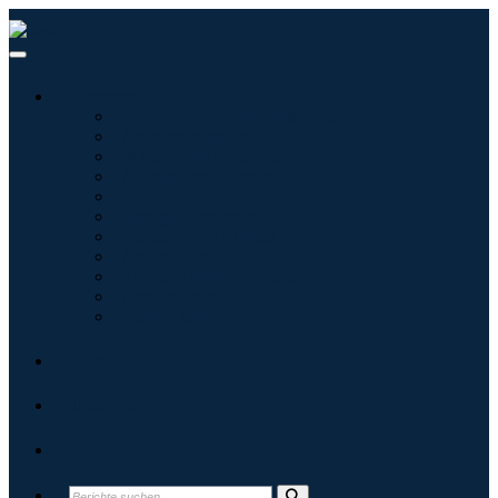
Branchen
Tecnologie dell'informazione
Assistenza sanitaria
Macchinari e attrezzature
Automotive e trasporti
Cibo e bevande
Energia e potenza
Aerospaziale e difesa
Agricoltura
Prodotti chimici e materiali
Architettura
Beni di consumo
Blogs
Über uns
Kontakt