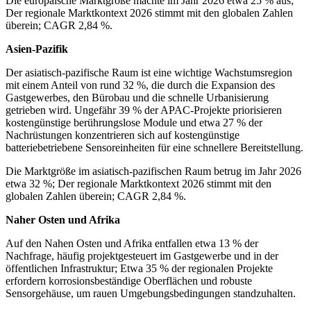
Die europäische Marktgröße machte im Jahr 2026 etwa 25 % aus;
Der regionale Marktkontext 2026 stimmt mit den globalen Zahlen
überein; CAGR 2,84 %.
Asien-Pazifik
Der asiatisch-pazifische Raum ist eine wichtige Wachstumsregion
mit einem Anteil von rund 32 %, die durch die Expansion des
Gastgewerbes, den Bürobau und die schnelle Urbanisierung
getrieben wird. Ungefähr 39 % der APAC-Projekte priorisieren
kostengünstige berührungslose Module und etwa 27 % der
Nachrüstungen konzentrieren sich auf kostengünstige
batteriebetriebene Sensoreinheiten für eine schnellere Bereitstellung.
Die Marktgröße im asiatisch-pazifischen Raum betrug im Jahr 2026
etwa 32 %; Der regionale Marktkontext 2026 stimmt mit den
globalen Zahlen überein; CAGR 2,84 %.
Naher Osten und Afrika
Auf den Nahen Osten und Afrika entfallen etwa 13 % der
Nachfrage, häufig projektgesteuert im Gastgewerbe und in der
öffentlichen Infrastruktur; Etwa 35 % der regionalen Projekte
erfordern korrosionsbeständige Oberflächen und robuste
Sensorgehäuse, um rauen Umgebungsbedingungen standzuhalten.