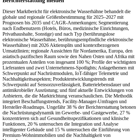
Berichterstattung melden
Dieser Marktbericht für elektronische Wasserhähne behandelt die
globale und regionale Größenbestimmung für 2025–2027 mit
Prognosen bis 2035 und CAGR-Anmerkungen; Segmentierung
nach Endbenutzern (Hotels, Büros, medizinische Einrichtungen,
Privathaushalte, Sonstige) und nach Typ (berührungslose
elektronische Wasserhähne, berührungsempfindliche elektronische
Wasserhähne) mit 2026 Aktiensplits und kontextbezogenen
Umsatzlinien; regionale Aussichten für Nordamerika, Europa, den
asiatisch-pazifischen Raum sowie den Nahen Osten und Afrika mit
prozentualen Anteilen von insgesamt 100 %; Profile der wichtigsten
Lieferanten und zwei Unternehmens-Spotlights; Anlagethemen mit
Schwerpunkt auf Nachrüstmodulen, IoT-fähiger Telemetrie und
Nachhaltigkeitsaspekten; Produktentwicklungstrends mit
Schwerpunkt auf Sensorzuverlässigkeit, Batterielebensdauer und
antimikrobieller Ausrüstung; und fünf aktuelle Entwicklungen von
Anbietern, die die Marktrichtung veranschaulichen. Die Methodik
integriert Beschaffungstrends, Facility-Manager-Umfragen und
Hersteller-Roadmaps. Ungefähr 38 % der Berichterstattung betonen
die Nachrüstungsdynamik im Gewerbe- und Gastgewerbe, 27 %
konzentrieren sich auf Gesundheitsspezifikationen und klinische
Funktionen, 20 % untersuchen die Integration und Analyse
intelligenter Gebäude und 15 % untersuchen die Einführung von
Premium-Wohnimmobilien und die Nachhaltigkeit von