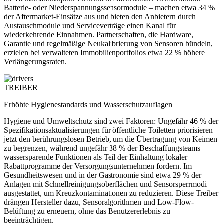
Batterie- oder Niederspannungssensormodule – machen etwa 34 %
der Aftermarket-Einsätze aus und bieten den Anbietern durch
Austauschmodule und Serviceverträge einen Kanal für
wiederkehrende Einnahmen. Partnerschaften, die Hardware,
Garantie und regelmäßige Neukalibrierung von Sensoren bündeln,
erzielen bei verwalteten Immobilienportfolios etwa 22 % höhere
Verlängerungsraten.
TREIBER
Erhöhte Hygienestandards und Wasserschutzauflagen
Hygiene und Umweltschutz sind zwei Faktoren: Ungefähr 46 % der
Spezifikationsaktualisierungen für öffentliche Toiletten priorisieren
jetzt den berührungslosen Betrieb, um die Übertragung von Keimen
zu begrenzen, während ungefähr 38 % der Beschaffungsteams
wassersparende Funktionen als Teil der Einhaltung lokaler
Rabattprogramme der Versorgungsunternehmen fordern. Im
Gesundheitswesen und in der Gastronomie sind etwa 29 % der
Anlagen mit Schnellreinigungsoberflächen und Sensorsperrmodi
ausgestattet, um Kreuzkontaminationen zu reduzieren. Diese Treiber
drängen Hersteller dazu, Sensoralgorithmen und Low-Flow-
Belüftung zu erneuern, ohne das Benutzererlebnis zu
beeinträchtigen.