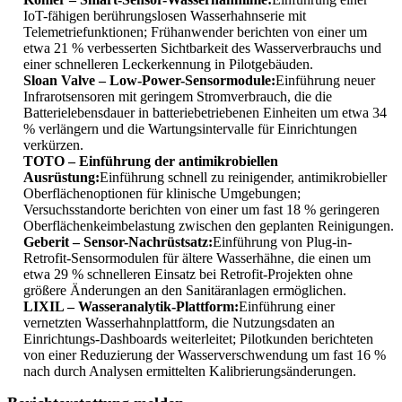
IoT-fähigen berührungslosen Wasserhahnserie mit
Telemetriefunktionen; Frühanwender berichten von einer um
etwa 21 % verbesserten Sichtbarkeit des Wasserverbrauchs und
einer schnelleren Leckerkennung in Pilotgebäuden.
Sloan Valve – Low-Power-Sensormodule:
Einführung neuer
Infrarotsensoren mit geringem Stromverbrauch, die die
Batterielebensdauer in batteriebetriebenen Einheiten um etwa 34
% verlängern und die Wartungsintervalle für Einrichtungen
verkürzen.
TOTO – Einführung der antimikrobiellen
Ausrüstung:
Einführung schnell zu reinigender, antimikrobieller
Oberflächenoptionen für klinische Umgebungen;
Versuchsstandorte berichten von einer um fast 18 % geringeren
Oberflächenkeimbelastung zwischen den geplanten Reinigungen.
Geberit – Sensor-Nachrüstsatz:
Einführung von Plug-in-
Retrofit-Sensormodulen für ältere Wasserhähne, die einen um
etwa 29 % schnelleren Einsatz bei Retrofit-Projekten ohne
größere Änderungen an den Sanitäranlagen ermöglichen.
LIXIL – Wasseranalytik-Plattform:
Einführung einer
vernetzten Wasserhahnplattform, die Nutzungsdaten an
Einrichtungs-Dashboards weiterleitet; Pilotkunden berichteten
von einer Reduzierung der Wasserverschwendung um fast 16 %
nach durch Analysen ermittelten Kalibrierungsänderungen.