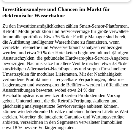
Investitionsanalyse und Chancen im Markt für
elektronische Wasserhähne
Zu den Investitionsmöglichkeiten zählen Smart-Sensor-Plattformen,
Retrofit-Modulproduktion und Serviceverträge für große verwaltete
Immobilienportfolios. Etwa 36 % der Facility Manager sind bereit,
die Aufrüstung intelligenter Wasserhähne zu finanzieren, wenn
vernetzte Telemetrie und Wasserverbrauchsanalysen einbezogen
werden, und etwa 29 % der Hotelketten beginnen mit mehrjährigen
Austauschzyklen, die gebündelte Hardware-plus-Service-Angebote
bevorzugen. Nachrüstsätze für ältere Ventile machen etwa 33 % der
kurzfristigen Aftermarket-Nachfrage aus und sorgen für schnellere
Umsatzzyklen für modulare Lieferanten. Mit der Nachhaltigkeit
verbundene Produktlinien – recycelbare Verpackungen, bleiarme
Legierungen und wassersparende Belüfter – werden in öffentlichen
Ausschreibungen bewertet, wobei etwa 24 % der
Beschaffungsteams umweltzertifizierten Produkten den Vorzug
geben. Unternehmen, die die Retrofit-Fertigung skalieren und
gleichzeitig analysegestützte Serviceverträge anbieten können,
können wiederkehrende Umsätze und einen höheren Lifetime-Wert
erzielen. Vorreiter, die integrierte Garantie- und Wartungsverträge
anbieten, verzeichnen in den Segmenten verwalteter Immobilien
etwa 18 % bessere Verlängerungsraten.