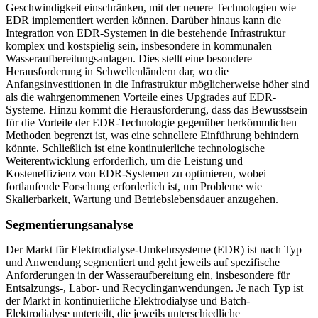
Geschwindigkeit einschränken, mit der neuere Technologien wie
EDR implementiert werden können. Darüber hinaus kann die
Integration von EDR-Systemen in die bestehende Infrastruktur
komplex und kostspielig sein, insbesondere in kommunalen
Wasseraufbereitungsanlagen. Dies stellt eine besondere
Herausforderung in Schwellenländern dar, wo die
Anfangsinvestitionen in die Infrastruktur möglicherweise höher sind
als die wahrgenommenen Vorteile eines Upgrades auf EDR-
Systeme. Hinzu kommt die Herausforderung, dass das Bewusstsein
für die Vorteile der EDR-Technologie gegenüber herkömmlichen
Methoden begrenzt ist, was eine schnellere Einführung behindern
könnte. Schließlich ist eine kontinuierliche technologische
Weiterentwicklung erforderlich, um die Leistung und
Kosteneffizienz von EDR-Systemen zu optimieren, wobei
fortlaufende Forschung erforderlich ist, um Probleme wie
Skalierbarkeit, Wartung und Betriebslebensdauer anzugehen.
Segmentierungsanalyse
Der Markt für Elektrodialyse-Umkehrsysteme (EDR) ist nach Typ
und Anwendung segmentiert und geht jeweils auf spezifische
Anforderungen in der Wasseraufbereitung ein, insbesondere für
Entsalzungs-, Labor- und Recyclinganwendungen. Je nach Typ ist
der Markt in kontinuierliche Elektrodialyse und Batch-
Elektrodialyse unterteilt, die jeweils unterschiedliche