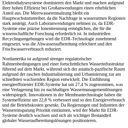
Elektrodialysesysteme dominieren den Markt und machen aufgrund
ihrer hohen Effizienz bei Großanwendungen einen erheblichen
Anteil aus. Die Meerwasserentsalzung bleibt ein
Hauptwachstumstreiber, da die Nachfrage in wasserarmen Regionen
stark ansteigt. Auch Laboranwendungen nehmen zu, da EDR-
Systeme eine präzise Ionentrennung ermöglichen, die für die
wissenschaftliche Forschung erforderlich ist. In industriellen
Recyclingumgebungen wird die EDR-Technologie zunehmend
eingesetzt, was die Abwasseraufbereitung erleichtert und den
Frischwasserverbrauch reduziert.
Nordamerika ist aufgrund strenger regulatorischer
Rahmenbedingungen und einer fortschrittlichen Wasserinfrastruktur
führend auf dem Markt, während sich der asiatisch-pazifische Raum
aufgrund der raschen Industrialisierung und Urbanisierung zur am
schnellsten wachsenden Region entwickelt. Die Einführung
energieeffizienter EDR-Systeme hat um 27,4 % zugenommen, was
eine Verlagerung hin zu nachhaltigen Wassermanagementlösungen
widerspiegelt. Innovationen in der Membrantechnologie haben die
Systemeffizienz um 22,8 % verbessert und so den Energieverbrauch
und die Betriebskosten gesenkt. Da Regierungen und Industrien der
Wassereinsparung Priorität einräumen, wird der Markt für EDR-
Systeme deutlich wachsen und sich als wichtiger Bestandteil
globaler Wasseraufbereitungslösungen positionieren.