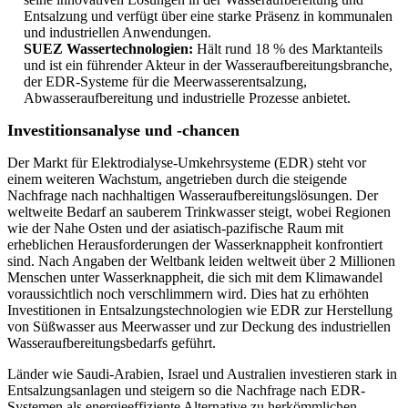
Entsalzung und verfügt über eine starke Präsenz in kommunalen
und industriellen Anwendungen.
SUEZ Wassertechnologien:
Hält rund 18 % des Marktanteils
und ist ein führender Akteur in der Wasseraufbereitungsbranche,
der EDR-Systeme für die Meerwasserentsalzung,
Abwasseraufbereitung und industrielle Prozesse anbietet.
Investitionsanalyse und -chancen
Der Markt für Elektrodialyse-Umkehrsysteme (EDR) steht vor
einem weiteren Wachstum, angetrieben durch die steigende
Nachfrage nach nachhaltigen Wasseraufbereitungslösungen. Der
weltweite Bedarf an sauberem Trinkwasser steigt, wobei Regionen
wie der Nahe Osten und der asiatisch-pazifische Raum mit
erheblichen Herausforderungen der Wasserknappheit konfrontiert
sind. Nach Angaben der Weltbank leiden weltweit über 2 Millionen
Menschen unter Wasserknappheit, die sich mit dem Klimawandel
voraussichtlich noch verschlimmern wird. Dies hat zu erhöhten
Investitionen in Entsalzungstechnologien wie EDR zur Herstellung
von Süßwasser aus Meerwasser und zur Deckung des industriellen
Wasseraufbereitungsbedarfs geführt.
Länder wie Saudi-Arabien, Israel und Australien investieren stark in
Entsalzungsanlagen und steigern so die Nachfrage nach EDR-
Systemen als energieeffiziente Alternative zu herkömmlichen