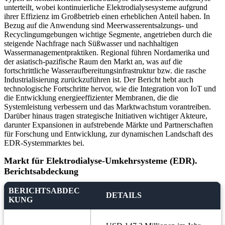
unterteilt, wobei kontinuierliche Elektrodialysesysteme aufgrund
ihrer Effizienz im Großbetrieb einen erheblichen Anteil haben. In
Bezug auf die Anwendung sind Meerwasserentsalzungs- und
Recyclingumgebungen wichtige Segmente, angetrieben durch die
steigende Nachfrage nach Süßwasser und nachhaltigen
Wassermanagementpraktiken. Regional führen Nordamerika und
der asiatisch-pazifische Raum den Markt an, was auf die
fortschrittliche Wasseraufbereitungsinfrastruktur bzw. die rasche
Industrialisierung zurückzuführen ist. Der Bericht hebt auch
technologische Fortschritte hervor, wie die Integration von IoT und
die Entwicklung energieeffizienter Membranen, die die
Systemleistung verbessern und das Marktwachstum vorantreiben.
Darüber hinaus tragen strategische Initiativen wichtiger Akteure,
darunter Expansionen in aufstrebende Märkte und Partnerschaften
für Forschung und Entwicklung, zur dynamischen Landschaft des
EDR-Systemmarktes bei.
Markt für Elektrodialyse-Umkehrsysteme (EDR).
Berichtsabdeckung
BERICHTSABDEC
DETAILS
KUNG