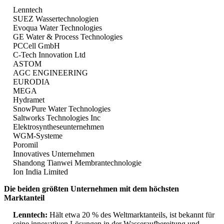
Lenntech
SUEZ Wassertechnologien
Evoqua Water Technologies
GE Water & Process Technologies
PCCell GmbH
C-Tech Innovation Ltd
ASTOM
AGC ENGINEERING
EURODIA
MEGA
Hydramet
SnowPure Water Technologies
Saltworks Technologies Inc
Elektrosyntheseunternehmen
WGM-Systeme
Poromil
Innovatives Unternehmen
Shandong Tianwei Membrantechnologie
Ion India Limited
Die beiden größten Unternehmen mit dem höchsten
Marktanteil
Lenntech:
Hält etwa 20 % des Weltmarktanteils, ist bekannt für
seine innovativen Lösungen in der Wasseraufbereitung und