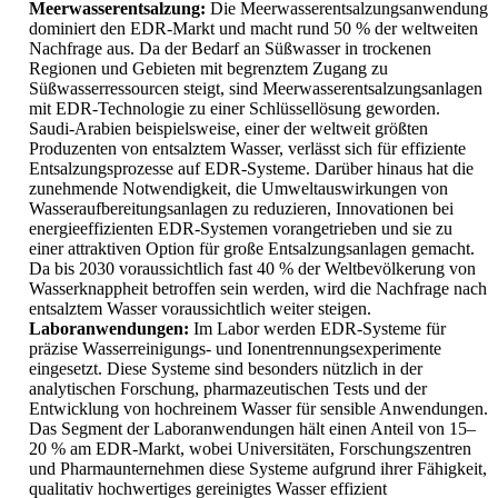
Meerwasserentsalzung:
Die Meerwasserentsalzungsanwendung
dominiert den EDR-Markt und macht rund 50 % der weltweiten
Nachfrage aus. Da der Bedarf an Süßwasser in trockenen
Regionen und Gebieten mit begrenztem Zugang zu
Süßwasserressourcen steigt, sind Meerwasserentsalzungsanlagen
mit EDR-Technologie zu einer Schlüssellösung geworden.
Saudi-Arabien beispielsweise, einer der weltweit größten
Produzenten von entsalztem Wasser, verlässt sich für effiziente
Entsalzungsprozesse auf EDR-Systeme. Darüber hinaus hat die
zunehmende Notwendigkeit, die Umweltauswirkungen von
Wasseraufbereitungsanlagen zu reduzieren, Innovationen bei
energieeffizienten EDR-Systemen vorangetrieben und sie zu
einer attraktiven Option für große Entsalzungsanlagen gemacht.
Da bis 2030 voraussichtlich fast 40 % der Weltbevölkerung von
Wasserknappheit betroffen sein werden, wird die Nachfrage nach
entsalztem Wasser voraussichtlich weiter steigen.
Laboranwendungen:
Im Labor werden EDR-Systeme für
präzise Wasserreinigungs- und Ionentrennungsexperimente
eingesetzt. Diese Systeme sind besonders nützlich in der
analytischen Forschung, pharmazeutischen Tests und der
Entwicklung von hochreinem Wasser für sensible Anwendungen.
Das Segment der Laboranwendungen hält einen Anteil von 15–
20 % am EDR-Markt, wobei Universitäten, Forschungszentren
und Pharmaunternehmen diese Systeme aufgrund ihrer Fähigkeit,
qualitativ hochwertiges gereinigtes Wasser effizient