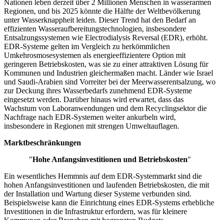
Nationen leben derzeit über 2 Millionen Menschen in wasserarmen
Regionen, und bis 2025 könnte die Hälfte der Weltbevölkerung
unter Wasserknappheit leiden. Dieser Trend hat den Bedarf an
effizienten Wasseraufbereitungstechnologien, insbesondere
Entsalzungssystemen wie Electrodialysis Reversal (EDR), erhöht.
EDR-Systeme gelten im Vergleich zu herkömmlichen
Umkehrosmosesystemen als energieeffizientere Option mit
geringeren Betriebskosten, was sie zu einer attraktiven Lösung für
Kommunen und Industrien gleichermaßen macht. Länder wie Israel
und Saudi-Arabien sind Vorreiter bei der Meerwasserentsalzung, wo
zur Deckung ihres Wasserbedarfs zunehmend EDR-Systeme
eingesetzt werden. Darüber hinaus wird erwartet, dass das
Wachstum von Laboranwendungen und dem Recyclingsektor die
Nachfrage nach EDR-Systemen weiter ankurbeln wird,
insbesondere in Regionen mit strengen Umweltauflagen.
Marktbeschränkungen
"
Hohe Anfangsinvestitionen und Betriebskosten
"
Ein wesentliches Hemmnis auf dem EDR-Systemmarkt sind die
hohen Anfangsinvestitionen und laufenden Betriebskosten, die mit
der Installation und Wartung dieser Systeme verbunden sind.
Beispielsweise kann die Einrichtung eines EDR-Systems erhebliche
Investitionen in die Infrastruktur erfordern, was für kleinere