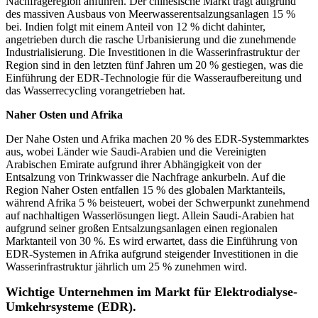
Nachfrageregion anführen. Der chinesische Markt trägt aufgrund
des massiven Ausbaus von Meerwasserentsalzungsanlagen 15 %
bei. Indien folgt mit einem Anteil von 12 % dicht dahinter,
angetrieben durch die rasche Urbanisierung und die zunehmende
Industrialisierung. Die Investitionen in die Wasserinfrastruktur der
Region sind in den letzten fünf Jahren um 20 % gestiegen, was die
Einführung der EDR-Technologie für die Wasseraufbereitung und
das Wasserrecycling vorangetrieben hat.
Naher Osten und Afrika
Der Nahe Osten und Afrika machen 20 % des EDR-Systemmarktes
aus, wobei Länder wie Saudi-Arabien und die Vereinigten
Arabischen Emirate aufgrund ihrer Abhängigkeit von der
Entsalzung von Trinkwasser die Nachfrage ankurbeln. Auf die
Region Naher Osten entfallen 15 % des globalen Marktanteils,
während Afrika 5 % beisteuert, wobei der Schwerpunkt zunehmend
auf nachhaltigen Wasserlösungen liegt. Allein Saudi-Arabien hat
aufgrund seiner großen Entsalzungsanlagen einen regionalen
Marktanteil von 30 %. Es wird erwartet, dass die Einführung von
EDR-Systemen in Afrika aufgrund steigender Investitionen in die
Wasserinfrastruktur jährlich um 25 % zunehmen wird.
Wichtige Unternehmen im Markt für Elektrodialyse-
Umkehrsysteme (EDR).