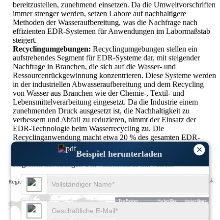
bereitzustellen, zunehmend einsetzen. Da die Umweltvorschriften
immer strenger werden, setzen Labore auf nachhaltigere
Methoden der Wasseraufbereitung, was die Nachfrage nach
effizienten EDR-Systemen für Anwendungen im Labormaßstab
steigert.
Recyclingumgebungen:
Recyclingumgebungen stellen ein
aufstrebendes Segment für EDR-Systeme dar, mit steigender
Nachfrage in Branchen, die sich auf die Wasser- und
Ressourcenrückgewinnung konzentrieren. Diese Systeme werden
in der industriellen Abwasseraufbereitung und dem Recycling
von Wasser aus Branchen wie der Chemie-, Textil- und
Lebensmittelverarbeitung eingesetzt. Da die Industrie einem
zunehmenden Druck ausgesetzt ist, die Nachhaltigkeit zu
verbessern und Abfall zu reduzieren, nimmt der Einsatz der
EDR-Technologie beim Wasserrecycling zu. Die
Recyclinganwendung macht etwa 20 % des gesamten EDR-
Marktes aus, wobei Berichte auf ein erhebliches
×
Beispiel herunterladen
Wachstumspotenzial in entwickelten Volkswirtschaften und
Regionen mit strengen Umweltstandards hinweisen.
XX
XX%
XX
XX%