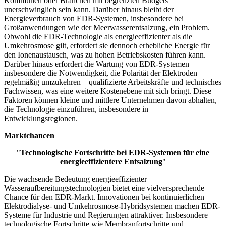
Kommunen oder Branchen mit begrenzten Budgets
unerschwinglich sein kann. Darüber hinaus bleibt der
Energieverbrauch von EDR-Systemen, insbesondere bei
Großanwendungen wie der Meerwasserentsalzung, ein Problem.
Obwohl die EDR-Technologie als energieeffizienter als die
Umkehrosmose gilt, erfordert sie dennoch erhebliche Energie für
den Ionenaustausch, was zu hohen Betriebskosten führen kann.
Darüber hinaus erfordert die Wartung von EDR-Systemen –
insbesondere die Notwendigkeit, die Polarität der Elektroden
regelmäßig umzukehren – qualifizierte Arbeitskräfte und technisches
Fachwissen, was eine weitere Kostenebene mit sich bringt. Diese
Faktoren können kleine und mittlere Unternehmen davon abhalten,
die Technologie einzuführen, insbesondere in
Entwicklungsregionen.
Marktchancen
"
Technologische Fortschritte bei EDR-Systemen für eine
energieeffizientere Entsalzung
"
Die wachsende Bedeutung energieeffizienter
Wasseraufbereitungstechnologien bietet eine vielversprechende
Chance für den EDR-Markt. Innovationen bei kontinuierlichen
Elektrodialyse- und Umkehrosmose-Hybridsystemen machen EDR-
Systeme für Industrie und Regierungen attraktiver. Insbesondere
technologische Fortschritte wie Membranfortschritte und