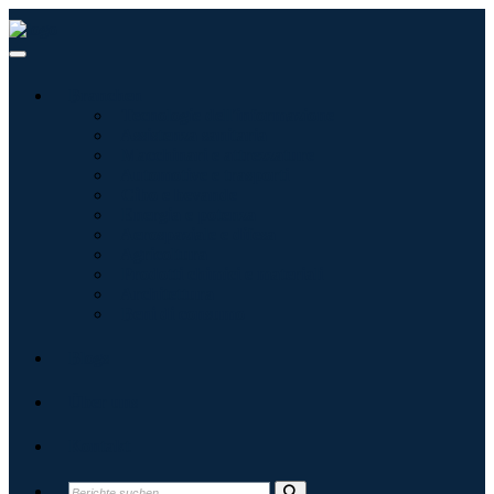
Branchen
Tecnologie dell'informazione
Assistenza sanitaria
Macchinari e attrezzature
Automotive e trasporti
Cibo e bevande
Energia e potenza
Aerospaziale e difesa
Agricoltura
Prodotti chimici e materiali
Architettura
Beni di consumo
Blogs
Über uns
Kontakt