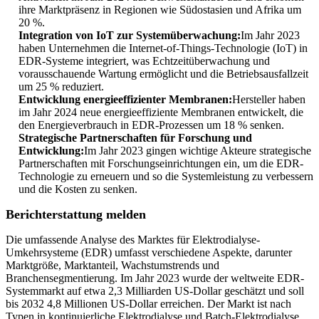
ihre Marktpräsenz in Regionen wie Südostasien und Afrika um
20 %.
Integration von IoT zur Systemüberwachung:
Im Jahr 2023
haben Unternehmen die Internet-of-Things-Technologie (IoT) in
EDR-Systeme integriert, was Echtzeitüberwachung und
vorausschauende Wartung ermöglicht und die Betriebsausfallzeit
um 25 % reduziert.
Entwicklung energieeffizienter Membranen:
Hersteller haben
im Jahr 2024 neue energieeffiziente Membranen entwickelt, die
den Energieverbrauch in EDR-Prozessen um 18 % senken.
Strategische Partnerschaften für Forschung und
Entwicklung:
Im Jahr 2023 gingen wichtige Akteure strategische
Partnerschaften mit Forschungseinrichtungen ein, um die EDR-
Technologie zu erneuern und so die Systemleistung zu verbessern
und die Kosten zu senken.
Berichterstattung melden
Die umfassende Analyse des Marktes für Elektrodialyse-
Umkehrsysteme (EDR) umfasst verschiedene Aspekte, darunter
Marktgröße, Marktanteil, Wachstumstrends und
Branchensegmentierung. Im Jahr 2023 wurde der weltweite EDR-
Systemmarkt auf etwa 2,3 Milliarden US-Dollar geschätzt und soll
bis 2032 4,8 Millionen US-Dollar erreichen. Der Markt ist nach
Typen in kontinuierliche Elektrodialyse und Batch-Elektrodialyse