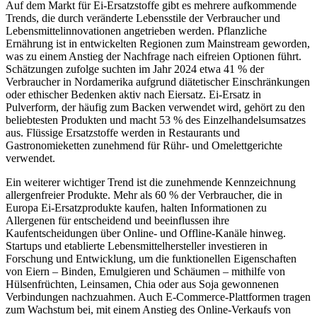
Auf dem Markt für Ei-Ersatzstoffe gibt es mehrere aufkommende
Trends, die durch veränderte Lebensstile der Verbraucher und
Lebensmittelinnovationen angetrieben werden. Pflanzliche
Ernährung ist in entwickelten Regionen zum Mainstream geworden,
was zu einem Anstieg der Nachfrage nach eifreien Optionen führt.
Schätzungen zufolge suchten im Jahr 2024 etwa 41 % der
Verbraucher in Nordamerika aufgrund diätetischer Einschränkungen
oder ethischer Bedenken aktiv nach Eiersatz. Ei-Ersatz in
Pulverform, der häufig zum Backen verwendet wird, gehört zu den
beliebtesten Produkten und macht 53 % des Einzelhandelsumsatzes
aus. Flüssige Ersatzstoffe werden in Restaurants und
Gastronomieketten zunehmend für Rühr- und Omelettgerichte
verwendet.
Ein weiterer wichtiger Trend ist die zunehmende Kennzeichnung
allergenfreier Produkte. Mehr als 60 % der Verbraucher, die in
Europa Ei-Ersatzprodukte kaufen, halten Informationen zu
Allergenen für entscheidend und beeinflussen ihre
Kaufentscheidungen über Online- und Offline-Kanäle hinweg.
Startups und etablierte Lebensmittelhersteller investieren in
Forschung und Entwicklung, um die funktionellen Eigenschaften
von Eiern – Binden, Emulgieren und Schäumen – mithilfe von
Hülsenfrüchten, Leinsamen, Chia oder aus Soja gewonnenen
Verbindungen nachzuahmen. Auch E-Commerce-Plattformen tragen
zum Wachstum bei, mit einem Anstieg des Online-Verkaufs von