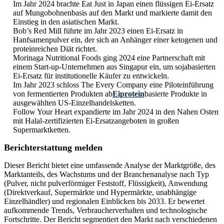
Im Jahr 2024 brachte Eat Just in Japan einen flüssigen Ei-Ersatz
auf Mungobohnenbasis auf den Markt und markierte damit den
Einstieg in den asiatischen Markt.
Bob’s Red Mill führte im Jahr 2023 einen Ei-Ersatz in
Hanfsamenpulver ein, der sich an Anhänger einer ketogenen und
proteinreichen Diät richtet.
Morinaga Nutritional Foods ging 2024 eine Partnerschaft mit
einem Start-up-Unternehmen aus Singapur ein, um sojabasierten
Ei-Ersatz für institutionelle Käufer zu entwickeln.
Im Jahr 2023 schloss The Every Company eine Piloteinführung
von fermentierten Produkten ab
Eiprotein
basierte Produkte in
ausgewählten US-Einzelhandelsketten.
Follow Your Heart expandierte im Jahr 2024 in den Nahen Osten
mit Halal-zertifizierten Ei-Ersatzangeboten in großen
Supermarktketten.
Berichterstattung melden
Dieser Bericht bietet eine umfassende Analyse der Marktgröße, des
Marktanteils, des Wachstums und der Branchenanalyse nach Typ
(Pulver, nicht pulverförmiger Feststoff, Flüssigkeit), Anwendung
(Direktverkauf, Supermärkte und Hypermärkte, unabhängige
Einzelhändler) und regionalen Einblicken bis 2033. Er bewertet
aufkommende Trends, Verbraucherverhalten und technologische
Fortschritte. Der Bericht segmentiert den Markt nach verschiedenen