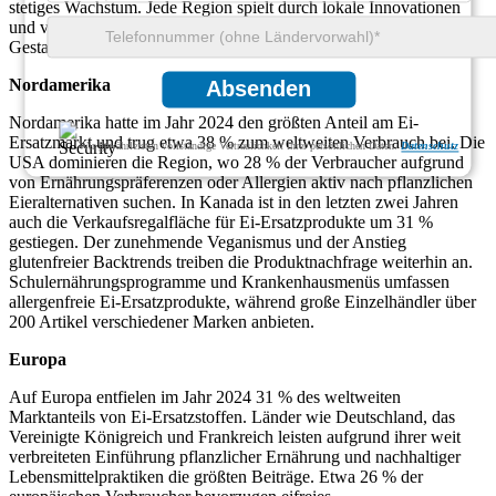
stetiges Wachstum. Jede Region spielt durch lokale Innovationen
und veränderte Konsummuster eine strategische Rolle bei der
Gestaltung des globalen Marktes für Ei-Ersatzstoffe.
Nordamerika
Absenden
Nordamerika hatte im Jahr 2024 den größten Anteil am Ei-
Ersatzmarkt und trug etwa 38 % zum weltweiten Verbrauch bei. Die
Wir gewährleisten vollständige Vertraulichkeit Ihrer persönlichen Daten.
Datenschutz
USA dominieren die Region, wo 28 % der Verbraucher aufgrund
von Ernährungspräferenzen oder Allergien aktiv nach pflanzlichen
Eieralternativen suchen. In Kanada ist in den letzten zwei Jahren
auch die Verkaufsregalfläche für Ei-Ersatzprodukte um 31 %
gestiegen. Der zunehmende Veganismus und der Anstieg
glutenfreier Backtrends treiben die Produktnachfrage weiterhin an.
Schulernährungsprogramme und Krankenhausmenüs umfassen
allergenfreie Ei-Ersatzprodukte, während große Einzelhändler über
200 Artikel verschiedener Marken anbieten.
Europa
Auf Europa entfielen im Jahr 2024 31 % des weltweiten
Marktanteils von Ei-Ersatzstoffen. Länder wie Deutschland, das
Vereinigte Königreich und Frankreich leisten aufgrund ihrer weit
verbreiteten Einführung pflanzlicher Ernährung und nachhaltiger
Lebensmittelpraktiken die größten Beiträge. Etwa 26 % der