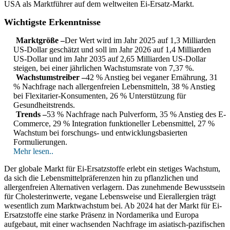
USA als Marktführer auf dem weltweiten Ei-Ersatz-Markt.
Wichtigste Erkenntnisse
Marktgröße –
Der Wert wird im Jahr 2025 auf 1,3 Milliarden
US-Dollar geschätzt und soll im Jahr 2026 auf 1,4 Milliarden
US-Dollar und im Jahr 2035 auf 2,65 Milliarden US-Dollar
steigen, bei einer jährlichen Wachstumsrate von 7,37 %.
Wachstumstreiber –
42 % Anstieg bei veganer Ernährung, 31
% Nachfrage nach allergenfreien Lebensmitteln, 38 % Anstieg
bei Flexitarier-Konsumenten, 26 % Unterstützung für
Gesundheitstrends.
Trends –
53 % Nachfrage nach Pulverform, 35 % Anstieg des E-
Commerce, 29 % Integration funktioneller Lebensmittel, 27 %
Wachstum bei forschungs- und entwicklungsbasierten
Formulierungen.
Mehr lesen..
Der globale Markt für Ei-Ersatzstoffe erlebt ein stetiges Wachstum,
da sich die Lebensmittelpräferenzen hin zu pflanzlichen und
allergenfreien Alternativen verlagern. Das zunehmende Bewusstsein
für Cholesterinwerte, vegane Lebensweise und Eierallergien trägt
wesentlich zum Marktwachstum bei. Ab 2024 hat der Markt für Ei-
Ersatzstoffe eine starke Präsenz in Nordamerika und Europa
aufgebaut, mit einer wachsenden Nachfrage im asiatisch-pazifischen