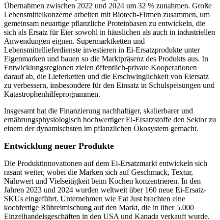
Übernahmen zwischen 2022 und 2024 um 32 % zunahmen. Große
Lebensmittelkonzerne arbeiten mit Biotech-Firmen zusammen, um
gemeinsam neuartige pflanzliche Proteinbasen zu entwickeln, die
sich als Ersatz für Eier sowohl in häuslichen als auch in industriellen
Anwendungen eignen. Supermarktketten und
Lebensmittellieferdienste investieren in Ei-Ersatzprodukte unter
Eigenmarken und bauen so die Marktpräsenz des Produkts aus. In
Entwicklungsregionen zielen öffentlich-private Kooperationen
darauf ab, die Lieferketten und die Erschwinglichkeit von Eiersatz
zu verbessern, insbesondere für den Einsatz in Schulspeisungen und
Katastrophenhilfeprogrammen.
Insgesamt hat die Finanzierung nachhaltiger, skalierbarer und
ernährungsphysiologisch hochwertiger Ei-Ersatzstoffe den Sektor zu
einem der dynamischsten im pflanzlichen Ökosystem gemacht.
Entwicklung neuer Produkte
Die Produktinnovationen auf dem Ei-Ersatzmarkt entwickeln sich
rasant weiter, wobei die Marken sich auf Geschmack, Textur,
Nährwert und Vielseitigkeit beim Kochen konzentrieren. In den
Jahren 2023 und 2024 wurden weltweit über 160 neue Ei-Ersatz-
SKUs eingeführt. Unternehmen wie Eat Just brachten eine
kochfertige Rühreimischung auf den Markt, die in über 5.000
Einzelhandelsgeschäften in den USA und Kanada verkauft wurde.