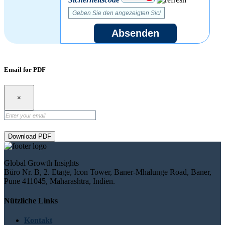
Absenden
Email for PDF
×
Download PDF
Global Growth Insights
Büro Nr. B, 2. Etage, Icon Tower, Baner-Mhalunge Road, Baner,
Pune 411045, Maharashtra, Indien.
Nützliche Links
Kontakt