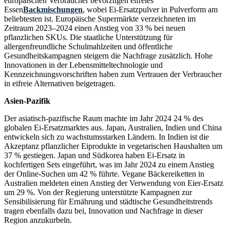
europäischen Verbraucher bevorzugen eifreies
Essen
Backmischungen
, wobei Ei-Ersatzpulver in Pulverform am
beliebtesten ist. Europäische Supermärkte verzeichneten im
Zeitraum 2023–2024 einen Anstieg von 33 % bei neuen
pflanzlichen SKUs. Die staatliche Unterstützung für
allergenfreundliche Schulmahlzeiten und öffentliche
Gesundheitskampagnen steigern die Nachfrage zusätzlich. Hohe
Innovationen in der Lebensmitteltechnologie und
Kennzeichnungsvorschriften haben zum Vertrauen der Verbraucher
in eifreie Alternativen beigetragen.
Asien-Pazifik
Der asiatisch-pazifische Raum machte im Jahr 2024 24 % des
globalen Ei-Ersatzmarktes aus. Japan, Australien, Indien und China
entwickeln sich zu wachstumsstarken Ländern. In Indien ist die
Akzeptanz pflanzlicher Eiprodukte in vegetarischen Haushalten um
37 % gestiegen. Japan und Südkorea haben Ei-Ersatz in
kochfertigen Sets eingeführt, was im Jahr 2024 zu einem Anstieg
der Online-Suchen um 42 % führte. Vegane Bäckereiketten in
Australien meldeten einen Anstieg der Verwendung von Eier-Ersatz
um 29 %. Von der Regierung unterstützte Kampagnen zur
Sensibilisierung für Ernährung und städtische Gesundheitstrends
tragen ebenfalls dazu bei, Innovation und Nachfrage in dieser
Region anzukurbeln.