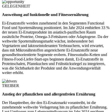
GELEGENHEIT
Ausweitung auf funktionelle und Fitnessernährung
Ei-Ersatzstoffe werden zunehmend in den Segmenten Functional
Food und Sporternährung positioniert. Im Jahr 2024 enthielten 33 %
der neuen Ei-Ersatzprodukte im asiatisch-pazifischen Raum
zusätzliche Proteine, Omega-3-Fettsäuren oder Adaptogene. Da der
weltweite Sporternährungsmarkt wächst, insbesondere bei
Vegetariern und laktoseintoleranten Verbrauchern, wird erwartet,
dass mit Mikronährstoffen angereicherte Ei-Ersatzstoffe neue
gesundheitsorientierte Segmente erobern. Fitnessstudio-Ketten und
Fitness-Food-Liefer-Start-ups beginnen damit, Ei-Ersatzstoffe in
Proteinschalen, Pfannkuchen und Frühstücksriegel zu integrieren,
was die Sichtbarkeit der Produkte und die Anwendungsvielfalt
weiter erhöht.
TREIBER
Anstieg der pflanzlichen und allergenfreien Ernährung
Der Haupttreiber, der den Ei-Ersatzmarkt vorantreibt, ist die
zunehmende weltweite Verlagerung hin zu pflanzlicher Ernährung.
Laut Umfragen zum Lebensmittelkonsum im Jahr 2024 ernähren