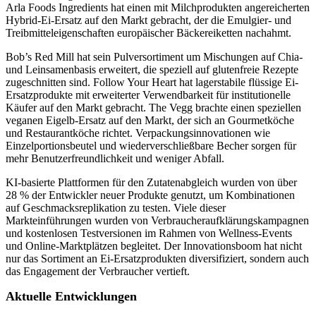
Arla Foods Ingredients hat einen mit Milchprodukten angereicherten
Hybrid-Ei-Ersatz auf den Markt gebracht, der die Emulgier- und
Treibmitteleigenschaften europäischer Bäckereiketten nachahmt.
Bob’s Red Mill hat sein Pulversortiment um Mischungen auf Chia-
und Leinsamenbasis erweitert, die speziell auf glutenfreie Rezepte
zugeschnitten sind. Follow Your Heart hat lagerstabile flüssige Ei-
Ersatzprodukte mit erweiterter Verwendbarkeit für institutionelle
Käufer auf den Markt gebracht. The Vegg brachte einen speziellen
veganen Eigelb-Ersatz auf den Markt, der sich an Gourmetköche
und Restaurantköche richtet. Verpackungsinnovationen wie
Einzelportionsbeutel und wiederverschließbare Becher sorgen für
mehr Benutzerfreundlichkeit und weniger Abfall.
KI-basierte Plattformen für den Zutatenabgleich wurden von über
28 % der Entwickler neuer Produkte genutzt, um Kombinationen
auf Geschmacksreplikation zu testen. Viele dieser
Markteinführungen wurden von Verbraucheraufklärungskampagnen
und kostenlosen Testversionen im Rahmen von Wellness-Events
und Online-Marktplätzen begleitet. Der Innovationsboom hat nicht
nur das Sortiment an Ei-Ersatzprodukten diversifiziert, sondern auch
das Engagement der Verbraucher vertieft.
Aktuelle Entwicklungen