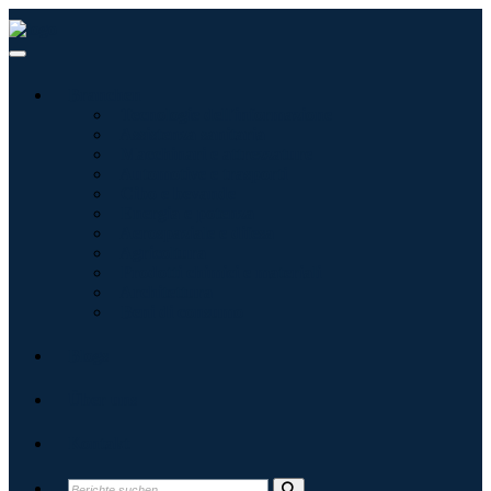
Branchen
Tecnologie dell'informazione
Assistenza sanitaria
Macchinari e attrezzature
Automotive e trasporti
Cibo e bevande
Energia e potenza
Aerospaziale e difesa
Agricoltura
Prodotti chimici e materiali
Architettura
Beni di consumo
Blogs
Über uns
Kontakt