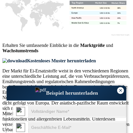
USD 0.53 Bn
38%
USD 0.43 Bn
31%
USD 0.34 Bn
24%
USD 0.10 Bn
7%
Erhalten Sie umfassende Einblicke in die
Marktgröße
und
Wachstumstrends
Kostenloses Muster herunterladen
Der Markt für Ei-Ersatzstoffe weist in den verschiedenen Regionen
eine unterschiedliche Leistung auf, die von Verbraucherpräferenzen,
Ernährungstrends und regulatorischen Rahmenbedingungen
beeinflusst wird. Aufgrund des hohen Bewusstseins für pflanzliche
×
Ernährung und der wachsenden veganen Bevölkerung ist
Beispiel herunterladen
Nordamerika führend auf dem globalen Markt für Ei-Ersatzstoffe,
dicht gefolgt von Europa. Der asiatisch-pazifische Raum entwickelt
sich rasant, angetrieben durch eine wachsende
Mittelschichtbevölkerung und eine steigende Nachfrage nach
funktionellen und allergenfreien Lebensmitteln. Unterdessen
verzeichnen der Nahe Osten und Afrika aufgrund der zunehmenden
Urbanisierung und des wachsenden Gesundheitsbewusstseins ein