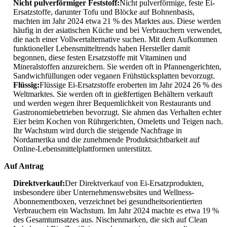
Nicht pulverförmiger Feststoff:
Nicht pulverförmige, feste Ei-
Ersatzstoffe, darunter Tofu und Blöcke auf Bohnenbasis,
machten im Jahr 2024 etwa 21 % des Marktes aus. Diese werden
häufig in der asiatischen Küche und bei Verbrauchern verwendet,
die nach einer Vollwertalternative suchen. Mit dem Aufkommen
funktioneller Lebensmitteltrends haben Hersteller damit
begonnen, diese festen Ersatzstoffe mit Vitaminen und
Mineralstoffen anzureichern. Sie werden oft in Pfannengerichten,
Sandwichfüllungen oder veganen Frühstücksplatten bevorzugt.
Flüssig:
Flüssige Ei-Ersatzstoffe eroberten im Jahr 2024 26 % des
Weltmarktes. Sie werden oft in gießfertigen Behältern verkauft
und werden wegen ihrer Bequemlichkeit von Restaurants und
Gastronomiebetrieben bevorzugt. Sie ahmen das Verhalten echter
Eier beim Kochen von Rührgerichten, Omeletts und Teigen nach.
Ihr Wachstum wird durch die steigende Nachfrage in
Nordamerika und die zunehmende Produktsichtbarkeit auf
Online-Lebensmittelplattformen unterstützt.
Auf Antrag
Direktverkauf:
Der Direktverkauf von Ei-Ersatzprodukten,
insbesondere über Unternehmenswebsites und Wellness-
Abonnementboxen, verzeichnet bei gesundheitsorientierten
Verbrauchern ein Wachstum. Im Jahr 2024 machte es etwa 19 %
des Gesamtumsatzes aus. Nischenmarken, die sich auf Clean