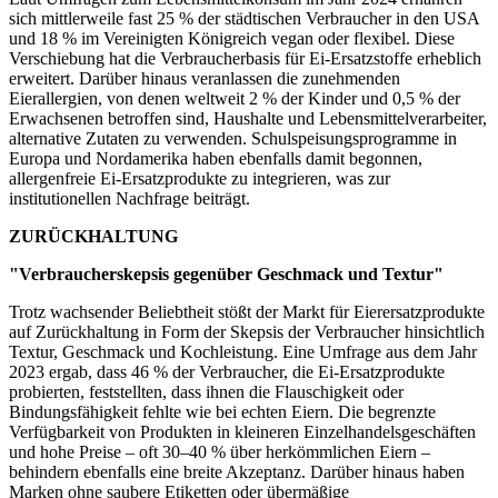
sich mittlerweile fast 25 % der städtischen Verbraucher in den USA
und 18 % im Vereinigten Königreich vegan oder flexibel. Diese
Verschiebung hat die Verbraucherbasis für Ei-Ersatzstoffe erheblich
erweitert. Darüber hinaus veranlassen die zunehmenden
Eierallergien, von denen weltweit 2 % der Kinder und 0,5 % der
Erwachsenen betroffen sind, Haushalte und Lebensmittelverarbeiter,
alternative Zutaten zu verwenden. Schulspeisungsprogramme in
Europa und Nordamerika haben ebenfalls damit begonnen,
allergenfreie Ei-Ersatzprodukte zu integrieren, was zur
institutionellen Nachfrage beiträgt.
ZURÜCKHALTUNG
"Verbraucherskepsis gegenüber Geschmack und Textur"
Trotz wachsender Beliebtheit stößt der Markt für Eierersatzprodukte
auf Zurückhaltung in Form der Skepsis der Verbraucher hinsichtlich
Textur, Geschmack und Kochleistung. Eine Umfrage aus dem Jahr
2023 ergab, dass 46 % der Verbraucher, die Ei-Ersatzprodukte
probierten, feststellten, dass ihnen die Flauschigkeit oder
Bindungsfähigkeit fehlte wie bei echten Eiern. Die begrenzte
Verfügbarkeit von Produkten in kleineren Einzelhandelsgeschäften
und hohe Preise – oft 30–40 % über herkömmlichen Eiern –
behindern ebenfalls eine breite Akzeptanz. Darüber hinaus haben
Marken ohne saubere Etiketten oder übermäßige