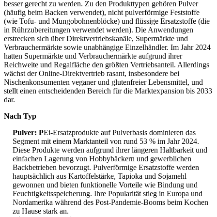
besser gerecht zu werden. Zu den Produkttypen gehören Pulver
(häufig beim Backen verwendet), nicht pulverförmige Feststoffe
(wie Tofu- und Mungobohnenblöcke) und flüssige Ersatzstoffe (die
in Rührzubereitungen verwendet werden). Die Anwendungen
erstrecken sich über Direktvertriebskanäle, Supermärkte und
Verbrauchermärkte sowie unabhängige Einzelhändler. Im Jahr 2024
hatten Supermärkte und Verbrauchermärkte aufgrund ihrer
Reichweite und Regalfläche den größten Vertriebsanteil. Allerdings
wächst der Online-Direktvertrieb rasant, insbesondere bei
Nischenkonsumenten veganer und glutenfreier Lebensmittel, und
stellt einen entscheidenden Bereich für die Marktexpansion bis 2033
dar.
Nach Typ
Pulver: P
Ei-Ersatzprodukte auf Pulverbasis dominieren das
Segment mit einem Marktanteil von rund 53 % im Jahr 2024.
Diese Produkte werden aufgrund ihrer längeren Haltbarkeit und
einfachen Lagerung von Hobbybäckern und gewerblichen
Backbetrieben bevorzugt. Pulverförmige Ersatzstoffe werden
hauptsächlich aus Kartoffelstärke, Tapioka und Sojamehl
gewonnen und bieten funktionelle Vorteile wie Bindung und
Feuchtigkeitsspeicherung. Ihre Popularität stieg in Europa und
Nordamerika während des Post-Pandemie-Booms beim Kochen
zu Hause stark an.