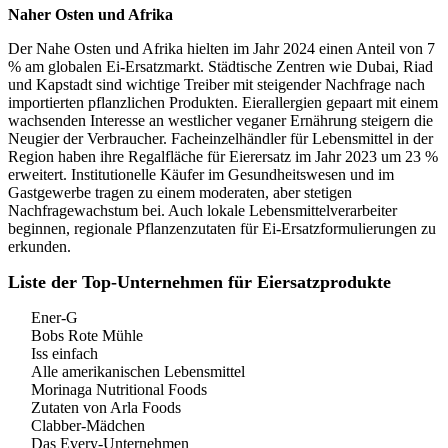
Naher Osten und Afrika
Der Nahe Osten und Afrika hielten im Jahr 2024 einen Anteil von 7
% am globalen Ei-Ersatzmarkt. Städtische Zentren wie Dubai, Riad
und Kapstadt sind wichtige Treiber mit steigender Nachfrage nach
importierten pflanzlichen Produkten. Eierallergien gepaart mit einem
wachsenden Interesse an westlicher veganer Ernährung steigern die
Neugier der Verbraucher. Facheinzelhändler für Lebensmittel in der
Region haben ihre Regalfläche für Eierersatz im Jahr 2023 um 23 %
erweitert. Institutionelle Käufer im Gesundheitswesen und im
Gastgewerbe tragen zu einem moderaten, aber stetigen
Nachfragewachstum bei. Auch lokale Lebensmittelverarbeiter
beginnen, regionale Pflanzenzutaten für Ei-Ersatzformulierungen zu
erkunden.
Liste der Top-Unternehmen für Eiersatzprodukte
Ener-G
Bobs Rote Mühle
Iss einfach
Alle amerikanischen Lebensmittel
Morinaga Nutritional Foods
Zutaten von Arla Foods
Clabber-Mädchen
Das Every-Unternehmen