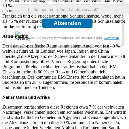
insbesondere im ökologischen Gemüse- und Getreideanbau. Etwa
30 % der Abwassersysteme in städtischen Gebieten nutzen EM für
ein umweltfreundliches Geruchsmanagement. Deutschland,
Frankreich und die Niederlande sind Schlüsselmärkte, wobei mehr
als 45 % der Nutzer die Umweltvorteile von EM als Schlüsselfaktor
Absenden
für die Einführung nennen.
Asien-Pazifik
Wir gewährleisten vollständige Vertraulichkeit Ihrer persönlichen Daten.
Datenschutz
Der asiatisch-pazifische Raum ist mit einem Anteil von fast 40 %
weltweit führend. In Ländern wie Japan, Indien und China
übersteigt die Akzeptanz der Schwellenländer in der Landwirtschaft
und Kompostierung 50 %. Von der Regierung unterstützte
Programme für eine nachhaltige Landwirtschaft haben den EM-
Einsatz in mehr als 60 % der Reis- und Gartenbaubetriebe
beschleunigt. Der kommunale EM-Einsatz für Sanitäranlagen hat in
Südostasien um 28 % zugenommen, insbesondere in kommunalen
und institutionellen Toiletten.
Naher Osten und Afrika
Zusammen repräsentieren diese Regionen etwa 7 % der weltweiten
Nachfrage, verzeichnen jedoch ein schnelles Wachstum. EM wird in
landwirtschaftlichen Gebieten in Ägypten und Kenia eingeführt, wo
die Akzeptanz jährlich um über 20 % zunimmt. Im Nahen Osten,
insbesondere in den Vereinigten Arabischen Emiraten und Saudi-