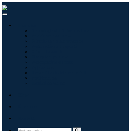
Branchen
Tecnologie dell'informazione
Assistenza sanitaria
Macchinari e attrezzature
Automotive e trasporti
Cibo e bevande
Energia e potenza
Aerospaziale e difesa
Agricoltura
Prodotti chimici e materiali
Architettura
Beni di consumo
Blogs
Über uns
Kontakt