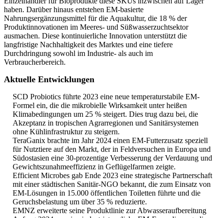
Einzelhändler für Bioprodukte diese SKUs inzwischen auf Lager
haben. Darüber hinaus entstehen EM-basierte
Nahrungsergänzungsmittel für die Aquakultur, die 18 % der
Produktinnovationen im Meeres- und Süßwasserzuchtsektor
ausmachen. Diese kontinuierliche Innovation unterstützt die
langfristige Nachhaltigkeit des Marktes und eine tiefere
Durchdringung sowohl im Industrie- als auch im
Verbraucherbereich.
Aktuelle Entwicklungen
SCD Probiotics führte 2023 eine neue temperaturstabile EM-
Formel ein, die die mikrobielle Wirksamkeit unter heißen
Klimabedingungen um 25 % steigert. Dies trug dazu bei, die
Akzeptanz in tropischen Agrarregionen und Sanitärsystemen
ohne Kühlinfrastruktur zu steigern.
TeraGanix brachte im Jahr 2024 einen EM-Futterzusatz speziell
für Nutztiere auf den Markt, der in Feldversuchen in Europa und
Südostasien eine 30-prozentige Verbesserung der Verdauung und
Gewichtszunahmeeffizienz in Geflügelfarmen zeigte.
Efficient Microbes gab Ende 2023 eine strategische Partnerschaft
mit einer städtischen Sanitär-NGO bekannt, die zum Einsatz von
EM-Lösungen in 15.000 öffentlichen Toiletten führte und die
Geruchsbelastung um über 35 % reduzierte.
EMNZ erweiterte seine Produktlinie zur Abwasseraufbereitung