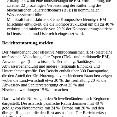
Anfang 2024 um eine industrietaugliche EM-Formulierung, die
zu einer 22-prozentigen Verbesserung der Entfernung des
biochemischen Sauerstoffbedarfs (BSB) in kommunalen
Wassersystemen führte.
Multikraft hat im Jahr 2023 eine Kompostbeschleuniger-EM-
Mischung entwickelt, die die Kompostzykluszeit um bis zu 40 %
verkürzt und mittlerweile von 20 % der Kompostierungsbetriebe
in Deutschland und Österreich eingesetzt wird.
Berichterstattung melden
Der Marktbericht über effektive Mikroorganismen (EM) bietet eine
umfassende Abdeckung aller Typen (EM-1 und traditionelle EM),
Anwendungen (Landwirtschaft, Tierhaltung, Sanitärsysteme,
Abwasserbehandlung und andere), regionale Einblicke und
Unternehmensprofile. Der Bericht enthält über 300 Datenpunkte,
die den Anteil der EM-Nutzung in verschiedenen Branchen zeigen –
wobei die Landwirtschaft etwa 30 %, die Tierhaltung 20 %, die
Abwasser- und Sanitärversorgung etwa 25 % und
Nischenanwendungen 15 % ausmachen.
Darin wird die Nutzung in den Schwellenländern nach Regionen
dargestellt: Der asiatisch-pazifische Raum dominiert mit 40 %,
gefolgt von Nordamerika mit 24 %, Europa mit 20 % und den
übrigen Regionen, die den Rest ausmachen. Der Bericht erfasst