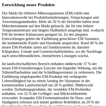
Entwicklung neuer Produkte
Der Markt für effektive Mikroorganismen (EM) erlebt eine
Innovationswelle bei Produktformulierungen, Verpackungen und
Anwendungsmethoden. Mehr als 50 % der Hersteller haben neue
Mikrobenstämme auf den Markt gebracht, die für eine höhere
Temperaturtoleranz und längere Haltbarkeit ausgelegt sind, wodurch
EM für breitere Klimazonen geeignet ist. Zu den jüngsten
Entwicklungen gehört die Einführung geruchloser EM-Varianten,
die institutionelle Käufer und Haushalte ansprechen. Rund 40 % der
neuen EM-Produkte zielen auf Sanitärsysteme ab, darunter
Klärgruben, Urinale und Gemeinschaftstoiletten, wo die Nachfrage
nach umweltfreundlichen, chemiefreien Lösungen wächst.
Im landwirtschaftlichen Bereich enthalten mittlerweile 37 % der
neuen EM-Formulierungen Enzyme mit doppelter Wirkung, um die
Nährstoffaufnahme und die Schädlingsresistenz zu verbessern. Die
Einführung eingekapselter EM-Produkte mit verlängerter
Lebensfähigkeit hat zu einem Anstieg der Akzeptanz in der
kommerziellen Landwirtschaft um 28 % geführt. Mittlerweile
werden Tierhaltungsprodukte, die verstärkte EM-Probiotika
enthalten, von 32 % der Geflügel- und Milchviehbetriebe
verwendet. Kompakte EM-Fermentationskits für Haus- und
Stadtgärten erfreuen sich immer größerer Beliebtheit, da 29 % der