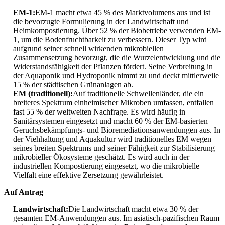
EM-1:
EM-1 macht etwa 45 % des Marktvolumens aus und ist
die bevorzugte Formulierung in der Landwirtschaft und
Heimkompostierung. Über 52 % der Biobetriebe verwenden EM-
1, um die Bodenfruchtbarkeit zu verbessern. Dieser Typ wird
aufgrund seiner schnell wirkenden mikrobiellen
Zusammensetzung bevorzugt, die die Wurzelentwicklung und die
Widerstandsfähigkeit der Pflanzen fördert. Seine Verbreitung in
der Aquaponik und Hydroponik nimmt zu und deckt mittlerweile
15 % der städtischen Grünanlagen ab.
EM (traditionell):
Auf traditionelle Schwellenländer, die ein
breiteres Spektrum einheimischer Mikroben umfassen, entfallen
fast 55 % der weltweiten Nachfrage. Es wird häufig in
Sanitärsystemen eingesetzt und macht 60 % der EM-basierten
Geruchsbekämpfungs- und Bioremediationsanwendungen aus. In
der Viehhaltung und Aquakultur wird traditionelles EM wegen
seines breiten Spektrums und seiner Fähigkeit zur Stabilisierung
mikrobieller Ökosysteme geschätzt. Es wird auch in der
industriellen Kompostierung eingesetzt, wo die mikrobielle
Vielfalt eine effektive Zersetzung gewährleistet.
Auf Antrag
Landwirtschaft:
Die Landwirtschaft macht etwa 30 % der
gesamten EM-Anwendungen aus. Im asiatisch-pazifischen Raum