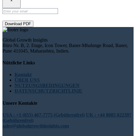
×
Download PDF
Global Growth Insights
Büro Nr. B, 2. Etage, Icon Tower, Baner-Mhalunge Road, Baner,
Pune 411045, Maharashtra, Indien.
Nützliche Links
Kontakt
ÜBER UNS
NUTZUNGSBEDINGUNGEN
DATENSCHUTZRICHTLINIE
Unsere Kontakte
USA : +1 (855) 467-7775 (Gebührenfrei)
UK : +44 8085 022397
(Gebührenfrei)
sales@globalgrowthinsights.com