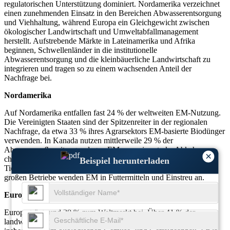
regulatorischen Unterstützung dominiert. Nordamerika verzeichnet
einen zunehmenden Einsatz in den Bereichen Abwasserentsorgung
und Viehhaltung, während Europa ein Gleichgewicht zwischen
ökologischer Landwirtschaft und Umweltabfallmanagement
herstellt. Aufstrebende Märkte in Lateinamerika und Afrika
beginnen, Schwellenländer in die institutionelle
Abwasserentsorgung und die kleinbäuerliche Landwirtschaft zu
integrieren und tragen so zu einem wachsenden Anteil der
Nachfrage bei.
Nordamerika
Auf Nordamerika entfallen fast 24 % der weltweiten EM-Nutzung.
Die Vereinigten Staaten sind der Spitzenreiter in der regionalen
Nachfrage, da etwa 33 % ihres Agrarsektors EM-basierte Biodünger
verwenden. In Kanada nutzen mittlerweile 29 % der
Abwasseraufbereitungsanlagen EM, was eine starke Abkehr von
×
chlorbasierten Methoden widerspiegelt. Die Nachfrage nach
Beispiel herunterladen
Tiergesundheitsmanagement ist gestiegen, und etwa 27 % der
großen Betriebe wenden EM in Futtermitteln und Einstreu an.
Europa
Europa trägt rund 20 % zum Weltmarkt bei. Über 41 % der
landwirtschaftlichen Betriebe in Westeuropa nutzen EM,