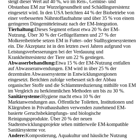
steigt dieser Wert auf 40 %, wo im Reis-, Gemüse- und
Obstanbau EM zur Wurzelgesundheit und Schädlingsresistenz
eingesetzt wird. In den USA berichten 44 % der Biobetriebe von
einer verbesserten Nährstoffaufnahme und über 35 % von einem
geringeren Düngemitteleinsatz nach der EM-Integration.
Tierhaltung:
Dieses Segment erfasst etwa 20 % der EM-
Nutzung. Über 30 % der Geflügelfarmen und 27 % der
Molkereibetriebe setzen EM in Futter- oder Stallhygienesystemen
ein. Die Akzeptanz ist in den letzten zwei Jahren aufgrund von
Leistungsverbesserungen bei der Verdauung und
Krankheitsresistenz der Tiere um 22 % gestiegen.
Abwasserbehandlung:
Etwa 15 % der EM-Nutzung entfallen
auf Abwasseranwendungen. EM wird in über 25 % der
dezentralen Abwassersysteme in Entwicklungsregionen
eingesetzt. Berichten zufolge verbessert sich der Abbau
organischer Stoffe und die Schlammreduzierung mithilfe von EM
im Vergleich zu herkömmlichen Methoden um bis zu 30 %.
Sanitärsysteme:
Hygiene macht etwa 10 % der
Marktanwendungen aus. Öffentliche Toiletten, Institutionen und
Klärgruben in Privathaushalten verwenden zunehmend EM-
basierte Geruchsbekämpfungs- und biologische
Reinigungsprodukte. Über 20 % der neuen
Stadtentwicklungsprojekte sehen mittlerweile EM-kompatible
Sanitärsysteme vor.
Andere:
Kompostierung, Aquakultur und häusliche Nutzung