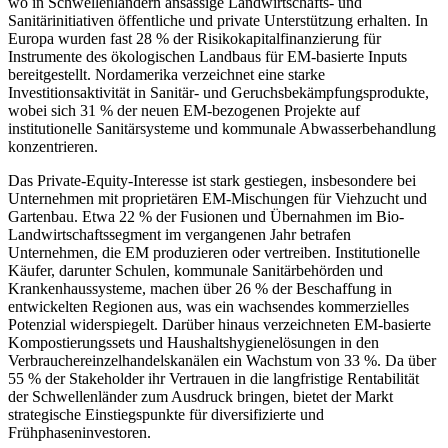
wo in Schwellenländern ansässige Landwirtschafts- und
Sanitärinitiativen öffentliche und private Unterstützung erhalten. In
Europa wurden fast 28 % der Risikokapitalfinanzierung für
Instrumente des ökologischen Landbaus für EM-basierte Inputs
bereitgestellt. Nordamerika verzeichnet eine starke
Investitionsaktivität in Sanitär- und Geruchsbekämpfungsprodukte,
wobei sich 31 % der neuen EM-bezogenen Projekte auf
institutionelle Sanitärsysteme und kommunale Abwasserbehandlung
konzentrieren.
Das Private-Equity-Interesse ist stark gestiegen, insbesondere bei
Unternehmen mit proprietären EM-Mischungen für Viehzucht und
Gartenbau. Etwa 22 % der Fusionen und Übernahmen im Bio-
Landwirtschaftssegment im vergangenen Jahr betrafen
Unternehmen, die EM produzieren oder vertreiben. Institutionelle
Käufer, darunter Schulen, kommunale Sanitärbehörden und
Krankenhaussysteme, machen über 26 % der Beschaffung in
entwickelten Regionen aus, was ein wachsendes kommerzielles
Potenzial widerspiegelt. Darüber hinaus verzeichneten EM-basierte
Kompostierungssets und Haushaltshygienelösungen in den
Verbrauchereinzelhandelskanälen ein Wachstum von 33 %. Da über
55 % der Stakeholder ihr Vertrauen in die langfristige Rentabilität
der Schwellenländer zum Ausdruck bringen, bietet der Markt
strategische Einstiegspunkte für diversifizierte und
Frühphaseninvestoren.