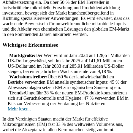
Abfallzersetzung ein. Da über 50 % der EM-Hersteller in
fortschrittliche mikrobielle Forschung und Produktentwicklung
investieren, bewegt sich der Markt branchenübergreifend in
Richtung spezialisierterer Anwendungen. Es wird erwartet, dass das
wachsende Bewusstsein für umweltfreundliche mikrobielle Inputs
und die Abkehr von chemischen Lösungen den globalen EM-Markt
in den kommenden Jahren ankurbeln werden.
Wichtigste Erkenntnisse
Marktgröße:
Der Wert wird im Jahr 2024 auf 128,61 Milliarden
US-Dollar geschätzt, soll im Jahr 2025 auf 141,61 Milliarden
US-Dollar und im Jahr 2033 auf 285,91 Milliarden US-Dollar
steigen, bei einer jährlichen Wachstumsrate von 9,18 %.
Wachstumstreiber:
Über 60 % der landwirtschaftlichen
Betriebe verwenden EM anstelle synthetischer Inputs; 45 % der
Abwasseranlagen setzen EM zur organischen Sanierung ein.
Trends:
Ungefähr 38 % der neuen EM-Produkte konzentrieren
sich auf Geruchskontrolle und Hygiene; 47 % verwenden EM in
Kits zur Verbesserung der Verdauung bei Nutztieren.
Mehr lesen..
In den Vereinigten Staaten macht der Markt für effektive
Mikroorganismen (EM) fast 33 % des weltweiten Volumens aus,
wobei die Akzeptanz in allen Kernbranchen stetig zunimmt.