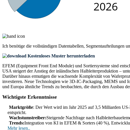
Ich benötige die
vollständigen Datentabellen, Segmentaufteilungen u
Kostenloses Muster herunterladen
EFEM (Equipment Front End Module) und Sortiersysteme sind entsch
USA steigert der Anstieg der inländischen Halbleiterproduktion – un
Darüber hinaus ermutigen die wachsende Komplexität von Waferproze
investieren. Neue Technologien wie 3D-IC-Packaging, MEMS und IoT-
und Europa ähnliche Trends zu beobachten, die durch den Ausbau der
Wichtigste Erkenntnisse
Marktgröße
: Der Wert wird im Jahr 2025 auf 3,5 Milliarden US-
entspricht.
Wachstumstreiber:
Steigende Nachfrage nach Halbleiterbaueleme
Trends:
Integration von KI in EFEM & Sorters (40 %), Entwicklu
Mehr lesen..