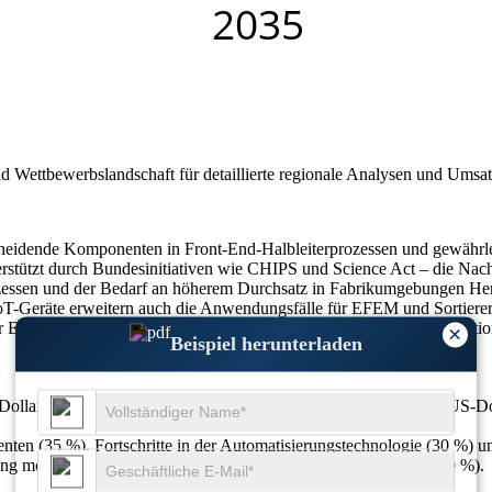
nd Wettbewerbslandschaft
für detaillierte regionale Analysen und Umsa
eidende Komponenten in Front-End-Halbleiterprozessen und gewährlei
terstützt durch Bundesinitiativen wie CHIPS und Science Act – die Nac
ssen und der Bedarf an höherem Durchsatz in Fabrikumgebungen Herstel
Geräte erweitern auch die Anwendungsfälle für EFEM und Sortierer. 
 Elektronikfertigungsstandorte und strategische Technologiekooperati
×
Beispiel herunterladen
Dollar geschätzt und soll bis 2033 voraussichtlich 6,7 Milliarden US-D
nten (35 %), Fortschritte in der Automatisierungstechnologie (30 %) u
ng modularer Systeme (30 %) und Fokus auf Energieeffizienz (20 %).