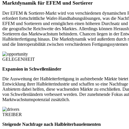
Marktdynamik für EFEM und Sortierer
Der EFEM & Sortierer-Markt wird von verschiedenen dynamischen Fa
erfordert fortschrittliche Wafer-Handhabungslösungen, was die Nachf
EFEM und Sortierern und ermöglichen einen höheren Durchsatz und ei
die geografische Reichweite des Marktes. Allerdings können Herausf
Sortierern das Marktwachstum behindern. Chancen liegen in der Entw
Halbleiterfertigung hinaus. Die Marktdynamik wird außerdem durch r
und die Interoperabilität zwischen verschiedenen Fertigungssystemen 
GELEGENHEIT
Expansion in Schwellenländer
Die Ausweitung der Halbleiterfertigung in aufstrebende Märkte biete
Entwicklung ihrer Halbleiterindustrie und schaffen so eine Nachfrag
Anbietern dabei helfen, diese wachsenden Märkte zu erschließen. D
von Schwellenländern verbessert werden. Der zunehmende Fokus auf te
Marktwachstumspotenzial zusätzlich.
TREIBER
Steigende Nachfrage nach Halbleiterbauelementen