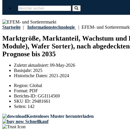
Startseite
|
Informationstechnologie
|
EFEM- und Sortierermark
Marktgröße, Marktanteil, Wachstum und 
Module), Wafer Sorter), nach abgedeckte
Prognose bis 2035
Zuletzt aktualisiert:
09-May-2026
Basisjahr:
2025
Historische Daten:
2021-2024
Region:
Global
Format:
PDF
Berichts-ID:
GGI114569
SKU ID:
29481661
Seiten:
142
Kostenloses Muster herunterladen
Schnellkauf