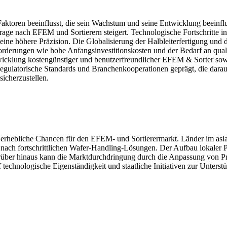
ktoren beeinflusst, die sein Wachstum und seine Entwicklung beeinf
rage nach EFEM und Sortierern steigert. Technologische Fortschritte i
ne höhere Präzision. Die Globalisierung der Halbleiterfertigung und d
orderungen wie hohe Anfangsinvestitionskosten und der Bedarf an qua
icklung kostengünstiger und benutzerfreundlicher EFEM & Sorter sowi
egulatorische Standards und Branchenkooperationen geprägt, die darau
sicherzustellen.
t erhebliche Chancen für den EFEM- und Sortierermarkt. Länder im asia
e nach fortschrittlichen Wafer-Handling-Lösungen. Der Aufbau lokaler
arüber hinaus kann die Marktdurchdringung durch die Anpassung von P
chnologische Eigenständigkeit und staatliche Initiativen zur Unterstüt