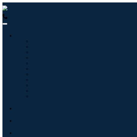
USA : +1 (855) 467-7775 (Gebührenfrei)
UK : +44 8085 022397
Branchen
Tecnologie dell'informazione
Assistenza sanitaria
Macchinari e attrezzature
Automotive e trasporti
Cibo e bevande
Energia e potenza
Aerospaziale e difesa
Agricoltura
Prodotti chimici e materiali
Architettura
Beni di consumo
Blogs
Über uns
Kontakt