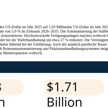
den US-Dollar im Jahr 2025 auf 1,03 Milliarden US-Dollar im Jahr 20
rate von 5,9 % im Zeitraum 2026–2035. Die Automatisierung der Halblei
konzentrieren. Hochentwickelte Fertigungsanlagen machen weltweit fas
ehler bei der Waferhandhabung um etwa 27 % reduziert. Die Vereinigten
oduktion führend bei der Einführung. Auch der asiatisch-pazifische Rau
 Reinraumautomatisierung und Präzisionshandhabungssystemen steigt w
tige Marktexpansion weltweit.