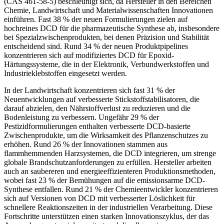
(CAS 461-58-5) beschleunigt sich, da Hersteller in den Bereichen
Chemie, Landwirtschaft und Materialwissenschaften Innovationen
einführen. Fast 38 % der neuen Formulierungen zielen auf
hochreines DCD für die pharmazeutische Synthese ab, insbesondere
bei Spezialzwischenprodukten, bei denen Präzision und Stabilität
entscheidend sind. Rund 34 % der neuen Produktpipelines
konzentrieren sich auf modifiziertes DCD für Epoxid-
Härtungssysteme, die in der Elektronik, Verbundwerkstoffen und
Industrieklebstoffen eingesetzt werden.
In der Landwirtschaft konzentrieren sich fast 31 % der
Neuentwicklungen auf verbesserte Stickstoffstabilisatoren, die
darauf abzielen, den Nährstoffverlust zu reduzieren und die
Bodenleistung zu verbessern. Ungefähr 29 % der
Pestizidformulierungen enthalten verbesserte DCD-basierte
Zwischenprodukte, um die Wirksamkeit des Pflanzenschutzes zu
erhöhen. Rund 26 % der Innovationen stammen aus
flammhemmenden Harzsystemen, die DCD integrieren, um strenge
globale Brandschutzanforderungen zu erfüllen. Hersteller arbeiten
auch an saubereren und energieeffizienteren Produktionsmethoden,
wobei fast 23 % der Bemühungen auf die emissionsarme DCD-
Synthese entfallen. Rund 21 % der Chemieentwickler konzentrieren
sich auf Versionen von DCD mit verbesserter Löslichkeit für
schnellere Reaktionszeiten in der industriellen Verarbeitung. Diese
Fortschritte unterstützen einen starken Innovationszyklus, der das