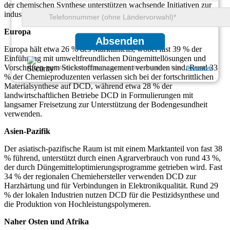
der chemischen Synthese unterstützen wachsende Initiativen zur
industriellen Modernisierung in der gesamten Region.
Europa
Absenden
Europa hält etwa 26 % des Marktanteils, wobei fast 39 % der
Einführung mit umweltfreundlichen Düngemittellösungen und
Vorschriften zum Stickstoffmanagement verbunden sind. Rund 33
Wir gewährleisten vollständige Vertraulichkeit Ihrer persönlichen Daten.
Datenschutz
% der Chemieproduzenten verlassen sich bei der fortschrittlichen
Materialsynthese auf DCD, während etwa 28 % der
landwirtschaftlichen Betriebe DCD in Formulierungen mit
langsamer Freisetzung zur Unterstützung der Bodengesundheit
verwenden.
Asien-Pazifik
Der asiatisch-pazifische Raum ist mit einem Marktanteil von fast 38
% führend, unterstützt durch einen Agrarverbrauch von rund 43 %,
der durch Düngemitteloptimierungsprogramme getrieben wird. Fast
34 % der regionalen Chemiehersteller verwenden DCD zur
Harzhärtung und für Verbindungen in Elektronikqualität. Rund 29
% der lokalen Industrien nutzen DCD für die Pestizidsynthese und
die Produktion von Hochleistungspolymeren.
Naher Osten und Afrika