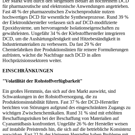
Der Markt wird durch den steigenden Bedarf an hochreinem DCD
für pharmazeutische und elektronische Anwendungen angetrieben.
Fast 48 % der pharmazeutischen Zwischenprodukte nutzen
hochwertiges DCD für wesentliche Syntheseprozesse. Rund 39 %
der Elektronikhersteller verlassen sich auf DCD-modifizierte
Epoxidsysteme, um hervorragende Isolationseigenschaften zu
gewährleisten. Ungefähr 34 % der Klebstoffhersteller integrieren
DCD, um die Aushärtungsfestigkeit und Hitzebeständigkeit in
Industriematerialien zu verbessern. Da fast 29 % der
Chemiefabriken ihre Produktionslinien für reinere Formulierungen
aufrüsten, wächst die Nachfrage nach DCD in allen
Hochpräzisionssektoren weiter.
EINSCHRÄNKUNGEN
"Volatilität der Rohstoffverfügbarkeit"
Ein großes Hemmnis, das sich auf den Markt auswirkt, sind
Schwankungen in der Rohstoffversorgung, die zu
Produktionsinstabilität führen. Fast 37 % der DCD-Hersteller
berichten von Störungen aufgrund des eingeschränkten Zugangs zu
wichtigen Zwischenchemikalien. Rund 31 % sind mit erhöhten
Beschaffungsrisiken bei der Beschaffung von Materialien auf
Cyanamidbasis konfrontiert. Ungefähr 26 % der Hersteller weisen
auf instabile Preistrends hin, die sich auf die betriebliche Konsistenz
auswirken. Fast 22 % der kleineren Hersteller haben Probleme mit