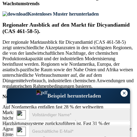
Wachstumstrends
Kostenloses Muster herunterladen
Regionaler Ausblick auf den Markt für Dicyandiamid
(CAS 461-58-5).
Der regionale Marktausblick für Dicyandiamid (CAS 461-58-5)
zeigt unterschiedliche Akzeptanzraten in den wichtigsten Regionen,
die von der landwirtschaftlichen Nachfrage, der chemischen
Produktionskapazität und der industriellen Modernisierung
beeinflusst werden. Regionen wie Nordamerika, Europa, der
asiatisch-pazifische Raum sowie der Nahe Osten und Afrika weisen
unterschiedliche Verbrauchsmuster auf, die auf dem
Düngemittelverbrauch, industriellen chemischen Anwendungen und
regulatorischen Rahmenbedingungen basieren.
×
Beispiel herunterladen
Nordamerika
Auf Nordamerika entfallen fast 28 % der weltweiten
Marktnachfrage, was auf die Verwendung von rund 37 % für
hochreine pharmazeutische Zwischenprodukte und fortschrittliche
Harzhärtungssysteme zurückzuführen ist. Fast 31 % der
Agrarbetriebe nutzen DCD-basierte Stickstoffstabilisatoren, um die
Ernteeffizienz zu steigern. Etwa 24 % der Einsatzmöglichkeiten in