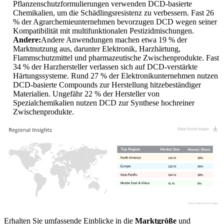
Pflanzenschutzformulierungen verwenden DCD-basierte
Chemikalien, um die Schädlingsresistenz zu verbessern. Fast 26
% der Agrarchemieunternehmen bevorzugen DCD wegen seiner
Kompatibilität mit multifunktionalen Pestizidmischungen.
Andere:
Andere Anwendungen machen etwa 19 % der
Marktnutzung aus, darunter Elektronik, Harzhärtung,
Flammschutzmittel und pharmazeutische Zwischenprodukte. Fast
34 % der Harzhersteller verlassen sich auf DCD-verstärkte
Härtungssysteme. Rund 27 % der Elektronikunternehmen nutzen
DCD-basierte Compounds zur Herstellung hitzebeständiger
Materialien. Ungefähr 22 % der Hersteller von
Spezialchemikalien nutzen DCD zur Synthese hochreiner
Zwischenprodukte.
143 M
28%
133 M
26%
194 M
38%
41 M
8%
Erhalten Sie umfassende Einblicke in die
Marktgröße
und