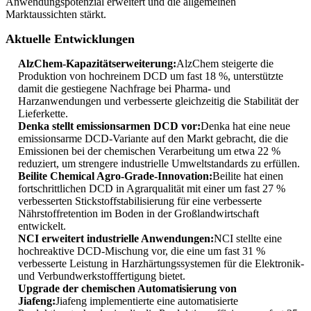
Anwendungspotenzial erweitert und die allgemeinen
Marktaussichten stärkt.
Aktuelle Entwicklungen
AlzChem-Kapazitätserweiterung:
AlzChem steigerte die
Produktion von hochreinem DCD um fast 18 %, unterstützte
damit die gestiegene Nachfrage bei Pharma- und
Harzanwendungen und verbesserte gleichzeitig die Stabilität der
Lieferkette.
Denka stellt emissionsarmen DCD vor:
Denka hat eine neue
emissionsarme DCD-Variante auf den Markt gebracht, die die
Emissionen bei der chemischen Verarbeitung um etwa 22 %
reduziert, um strengere industrielle Umweltstandards zu erfüllen.
Beilite Chemical Agro-Grade-Innovation:
Beilite hat einen
fortschrittlichen DCD in Agrarqualität mit einer um fast 27 %
verbesserten Stickstoffstabilisierung für eine verbesserte
Nährstoffretention im Boden in der Großlandwirtschaft
entwickelt.
NCI erweitert industrielle Anwendungen:
NCI stellte eine
hochreaktive DCD-Mischung vor, die eine um fast 31 %
verbesserte Leistung in Harzhärtungssystemen für die Elektronik-
und Verbundwerkstofffertigung bietet.
Upgrade der chemischen Automatisierung von
Jiafeng:
Jiafeng implementierte eine automatisierte