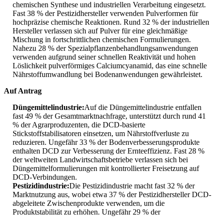
chemischen Synthese und industriellen Verarbeitung eingesetzt.
Fast 38 % der Pestizidhersteller verwenden Pulverformen für
hochpräzise chemische Reaktionen. Rund 32 % der industriellen
Hersteller verlassen sich auf Pulver für eine gleichmäßige
Mischung in fortschrittlichen chemischen Formulierungen.
Nahezu 28 % der Spezialpflanzenbehandlungsanwendungen
verwenden aufgrund seiner schnellen Reaktivität und hohen
Löslichkeit pulverförmiges Calciumcyanamid, das eine schnelle
Nährstoffumwandlung bei Bodenanwendungen gewährleistet.
Auf Antrag
Düngemittelindustrie:
Auf die Düngemittelindustrie entfallen
fast 49 % der Gesamtmarktnachfrage, unterstützt durch rund 41
% der Agrarproduzenten, die DCD-basierte
Stickstoffstabilisatoren einsetzen, um Nährstoffverluste zu
reduzieren. Ungefähr 33 % der Bodenverbesserungsprodukte
enthalten DCD zur Verbesserung der Ernteeffizienz. Fast 28 %
der weltweiten Landwirtschaftsbetriebe verlassen sich bei
Düngemittelformulierungen mit kontrollierter Freisetzung auf
DCD-Verbindungen.
Pestizidindustrie:
Die Pestizidindustrie macht fast 32 % der
Marktnutzung aus, wobei etwa 37 % der Pestizidhersteller DCD-
abgeleitete Zwischenprodukte verwenden, um die
Produktstabilität zu erhöhen. Ungefähr 29 % der