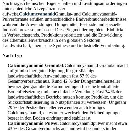
Nachfrage, chemischen Eigenschaften und Leistungsanforderungen
unterschiedliche Akzeptanzmuster
aufweist.
Calciumcyanamid
Granulat- und Calciumcyanamid-
Pulverformate erfüllen unterschiedliche Endverbraucherbedürfnisse,
während die Anwendungen Düngemittel, Pestizide und spezielle
Industrieprozesse umfassen. Diese Segmentierung bietet Einblicke
in Verbrauchstrends, Produktionsprioritäten und die Entwicklung
des Chemikalienverbrauchs in den globalen Sektoren
Landwirtschaft, chemische Synthese und industrielle Verarbeitung.
Nach Typ
Calciumcyanamid-Granulat:
Calciumcyanamid-Granulat macht
aufgrund seiner guten Eignung für großflächige
landwirtschaftliche Anwendungen fast 57 % des
Gesamtverbrauchs aus. Rund 42 % der Düngemittelhersteller
bevorzugen granulierte Formulierungen für eine kontrollierte
Bodenfreisetzung und eine einfache Verteilung. Fast 34 % der
landwirtschaftlichen Betriebe nutzen körnige Produkte, um die
Stickstoffstabilisierung in Nutzpflanzen zu verbessern. Ungefähr
29 % der Pestizidhersteller verwenden auch körniges
Calciumcyanamid, da es unter wechselnden Feldbedingungen
besser in den Boden eindringt und stabiler ist.
Calciumcyanamid-Pulver:
Calciumcyanamidpulver macht etwa
43 % des Gesamtverbrauchs aus und wird besonders in der