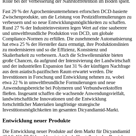
Rolle bei der Verbesserung der Nährstoffretention im Boden spielt.
Fast 29 % der Agrochemieunternehmen erforschen DCD-basierte
Zwischenprodukte, um die Leistung von Pestizidformulierungen zu
verbessern und so neue Entwicklungsmöglichkeiten zu schaffen.
Rund 27 % der Industrieinvestoren legen Wert auf eine sauberere
und umweltfreundliche Produktion von DCD, um globale
Compliance-Normen zu erfüllen. Die zunehmende Automatisierung
hat etwa 25 % der Hersteller dazu ermutigt, ihre Produktionslinien
zu modernisieren und so die Effizienz, Konsistenz und
Skalierbarkeit zu verbessern. Auch die Schwellenmärkte bieten
große Chancen, da aufgrund der Intensivierung der Landwirtschaft
und der industriellen Expansion fast 31 % der künftigen Nachfrage
aus dem asiatisch-pazifischen Raum erwartet werden. Die
Investitionen in Forschung und Entwicklung nehmen zu, wobei
etwa 22 % in umweltfreundliche Formulierungen und neue
Anwendungsbereiche bei Polymeren und Verbundwerkstoffen
fließen. Insgesamt schaffen die wachsende Anwendungsvielfalt,
landwirtschaftliche Innovationen und die Entwicklung
fortschrittlicher Materialien langfristige strategische
Investitionsmöglichkeiten im gesamten Dicyandiamid-Markt.
Entwicklung neuer Produkte
Die Entwicklung neuer Produkte auf dem Markt für Dicyandiamid