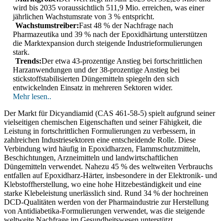
wird bis 2035 voraussichtlich 511,9 Mio. erreichen, was einer
jährlichen Wachstumsrate von 3 % entspricht.
Wachstumstreiber:
Fast 48 % der Nachfrage nach
Pharmazeutika und 39 % nach der Epoxidhärtung unterstützen
die Marktexpansion durch steigende Industrieformulierungen
stark.
Trends:
Der etwa 43-prozentige Anstieg bei fortschrittlichen
Harzanwendungen und der 38-prozentige Anstieg bei
stickstoffstabilisierten Düngemitteln spiegeln den sich
entwickelnden Einsatz in mehreren Sektoren wider.
Mehr lesen..
Der Markt für Dicyandiamid (CAS 461-58-5) spielt aufgrund seiner
vielseitigen chemischen Eigenschaften und seiner Fähigkeit, die
Leistung in fortschrittlichen Formulierungen zu verbessern, in
zahlreichen Industriesektoren eine entscheidende Rolle. Diese
Verbindung wird häufig in Epoxidharzen, Flammschutzmitteln,
Beschichtungen, Arzneimitteln und landwirtschaftlichen
Düngemitteln verwendet. Nahezu 45 % des weltweiten Verbrauchs
entfallen auf Epoxidharz-Härter, insbesondere in der Elektronik- und
Klebstoffherstellung, wo eine hohe Hitzebeständigkeit und eine
starke Klebeleistung unerlässlich sind. Rund 34 % der hochreinen
DCD-Qualitäten werden von der Pharmaindustrie zur Herstellung
von Antidiabetika-Formulierungen verwendet, was die steigende
weltweite Nachfrage im Gesundheitswesen unterstützt.