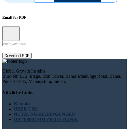
Email for PDF
×
Download PDF
Global Growth Insights
Büro Nr. B, 2. Etage, Icon Tower, Baner-Mhalunge Road, Baner,
Pune 411045, Maharashtra, Indien.
Nützliche Links
Kontakt
ÜBER UNS
NUTZUNGSBEDINGUNGEN
DATENSCHUTZRICHTLINIE