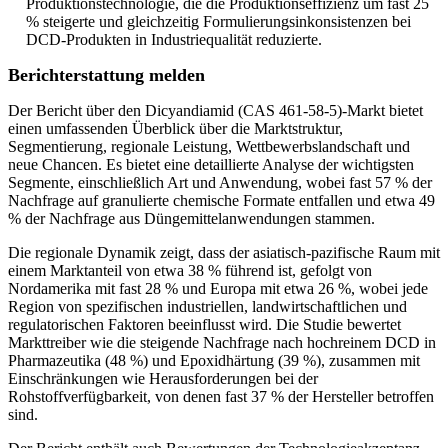
Produktionstechnologie, die die Produktionseffizienz um fast 25
% steigerte und gleichzeitig Formulierungsinkonsistenzen bei
DCD-Produkten in Industriequalität reduzierte.
Berichterstattung melden
Der Bericht über den Dicyandiamid (CAS 461-58-5)-Markt bietet
einen umfassenden Überblick über die Marktstruktur,
Segmentierung, regionale Leistung, Wettbewerbslandschaft und
neue Chancen. Es bietet eine detaillierte Analyse der wichtigsten
Segmente, einschließlich Art und Anwendung, wobei fast 57 % der
Nachfrage auf granulierte chemische Formate entfallen und etwa 49
% der Nachfrage aus Düngemittelanwendungen stammen.
Die regionale Dynamik zeigt, dass der asiatisch-pazifische Raum mit
einem Marktanteil von etwa 38 % führend ist, gefolgt von
Nordamerika mit fast 28 % und Europa mit etwa 26 %, wobei jede
Region von spezifischen industriellen, landwirtschaftlichen und
regulatorischen Faktoren beeinflusst wird. Die Studie bewertet
Markttreiber wie die steigende Nachfrage nach hochreinem DCD in
Pharmazeutika (48 %) und Epoxidhärtung (39 %), zusammen mit
Einschränkungen wie Herausforderungen bei der
Rohstoffverfügbarkeit, von denen fast 37 % der Hersteller betroffen
sind.