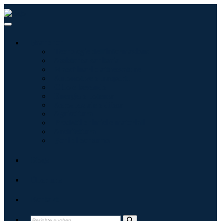
Branchen
Tecnologie dell'informazione
Assistenza sanitaria
Macchinari e attrezzature
Automotive e trasporti
Cibo e bevande
Energia e potenza
Aerospaziale e difesa
Agricoltura
Prodotti chimici e materiali
Architettura
Beni di consumo
Blogs
Über uns
Kontakt